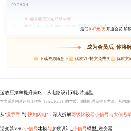
PYTHON
1
# 偏置电流优化计算示例
2
def
calc_optimal_current
(
I_original, speed_ta
最低
0.47元/天
开通会员,解
成为会员后, 你将
下载资源随意下
优质VIP博文免费学
优质文
运放压摆率提升策略
：
从电路设计到芯片选型
本文系统阐述运放压摆率（Slew Rate）的本质、限制机理及提升方法。从内
从‘
慢吞吞
’到‘
快如闪电
’
：
深入拆解
两级比较器小信号与大信号
逆变器VSG
小信号
建模
与
参数设计_
小信号
模型_逆变器