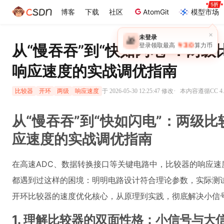
博客
下载
社区
AtomGit
模型市场
×
未登录
🎁
￥30
从“慢吞吞”到“快如闪电”：两
登录领取最高
算力币
响应速度的实战调优指南
·
于 2026-05-30 12:25:47 修改
本内容遵循CC 4.
比较器
开环
两级
响应速度
从“慢吞吞”到“快如闪电”：两级
应速度的实战调优指南
在高速ADC、数据转换接口等关键电路中，比较器的响应
都遇到过这样的困境：明明电路设计符合理论参数，实际测试
开环比较器的速度优化核心，从原理到实践，彻底解决小信
1. 理解比较器的双面性格：小信号与大