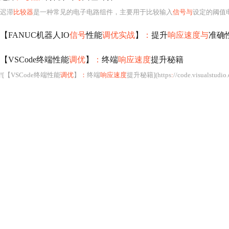
迟滞
比较器
是一种常见的电子电路组件，主要用于比较输入
信号与
设定的阈值电压
【FANUC机器人IO
信号
性能
调优实战
】
：
提升
响应速度与
准确
【VSCode终端性能
调优
】
：
终端
响应速度
提升秘籍
![【VSCode终端性能
调优
】
：
终端
响应速度
提升秘籍](https
:
//code.visualstudio.com/assets/