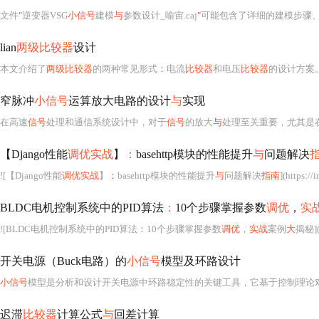
文件
"
逆变器VSG
小信号
建模
与
参数设计_喻宙.caj
"
可能包含了详细的建模步骤、参数设计方法以及相关
lian
两级比较器
设计
本文介绍了
两级比较器
的两种常见形式
：
电流
比较器
和电压
比较器
的设计方案
窄脉冲
小信号
运算放大电路的设计
与
实现
在高速
信号
处理和通信系统设计中，对于
信号
的放大
与
处理至关重要，尤其是
【Django性能
调优实战
】
：
basehttp模块的性能提升
与
问题解决
![【Django性能
调优实战
】
：
basehttp模块的性能提升
与
问题解决
指南
](https
:
//im
BLDC电机控制系统中的PID算法
：
10个步骤掌握参数
调优
，
实
![BLDC电机控制系统中的PID算法
：
10个步骤掌握参数
调优
，
实战
案例
大
揭秘](
开关电源（Buck电路）的
小信号
模型及环路设计
小信号
模型是分析和设计开关电源中环路稳定性的关键工具，它基于控制理论对电路进行线性化处理，
迟滞
比较器
计算公式
与
回差计算