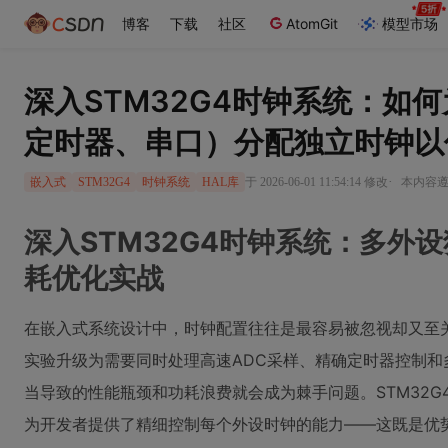
博客
下载
社区
AtomGit
模型市场
深入STM32G4时钟系统：如
定时器、串口）分配独立时钟以
·
于 2026-06-01 11:54:14 修改
本内容遵循
嵌入式
STM32G4
时钟系统
HAL库
深入STM32G4时钟系统：多外
耗优化实战
在嵌入式系统设计中，时钟配置往往是最容易被忽视却又至
实验升级为需要同时处理高速ADC采样、精确定时器控制
当导致的性能瓶颈和功耗浪费就会成为棘手问题。STM32
为开发者提供了精细控制每个外设时钟的能力——这既是优