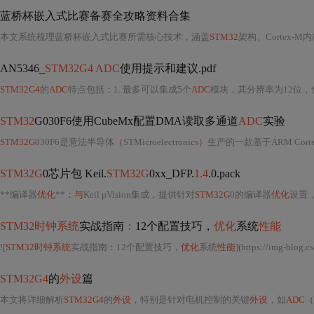
蓝桥杯嵌入式比赛备赛全攻略资料合集
本文系统梳理蓝桥杯嵌入式比赛所需核心技术，涵盖
STM32
架构、Cortex-M
AN5346_
STM32G4 ADC
使用提示和建议.pdf
STM32G4
的
ADC
特点包括
：
1. 最多可以集成5个
ADC
模块，其分辨率为12位，也可以
STM32
G030F6使用CubeMx配置DMA读取多通道
ADC
实验
STM32G
030F6是意法半导体
（
STMicroelectronics
）
生产的一款基于ARM Cort
STM32G
0芯片包 Keil.
STM32G
0xx_DFP.
1.4
.0.pack
**编译器
优化
**
：与
Keil μVision集成，提供针对
STM32G
0的编译器
优化
设置
STM32时钟系统
实战指南
：
12个配置技巧，
优化
系统
性能
![
STM32时钟系统
实战指南
：
12个配置技巧，
优化
系统
性能
]
(
https
:
//img-blog.c
STM32G4
的
外设
篇
本文将详细解析
STM32G4
的
外设
，特别是针对电机控制的关键
外设
，如
ADC（