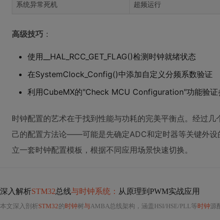
系统异常死机
超频运行
高级技巧
：
使用__HAL_RCC_GET_FLAG()检测时钟就绪状态
在SystemClock_Config()中添加自定义分频系数验证
利用CubeMX的"Check MCU Configuration"功能
时钟配置的艺术在于找到性能与功耗的完美平衡点。经过几
己的配置方法论——可能是先确定ADC和定时器等关键外
立一套时钟配置模板，根据不同应用场景快速切换。
深入解析
STM32
总线
与时钟系统：
从原理到PWM实战应用
本文深入剖析
STM32
的
时钟
树
与
AMBA总线架构，涵盖HSI/HSE/PLL等
时钟
源