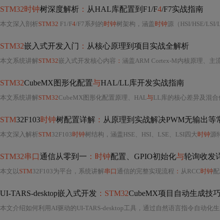
STM32时钟
树深度解析
：
从HAL库配置到F1/F
4
/F7实战指南
本文深入剖析
STM32
F1/F
4
/F7系列的
时钟
树架构，涵盖
时钟
源（HSI/HSE/LSI
STM32
嵌入式开发入门
：
从核心原理到项目实战全解析
本文系统讲解
STM32
嵌入式开发核心内容
：
涵盖ARM Cortex-M内核原理、主
STM32
CubeMX图形化配置
与
HAL/LL库开发实战指南
本文系统讲解
STM32
CubeMX图形化配置原理、HAL
与
LL库的核心差异及混
STM
32F103
时钟
树配置详解
：
从原理到实战解决PWM无输出等
本文深入解析
STM
32F103
时钟
树结构，涵盖HSE、HSI、LSE、LSI四大
时钟
源特性及
STM32串口
通信从零到一
：时钟
配置、GPIO初始化
与
轮询收发
本文以
STM
32F103为平台，系统讲解
串口
通信的完整实现流程
：
从RCC
时钟
配置（
UI-TARS-desktop嵌入式开发
：STM32
CubeMX项目自动生成技
本文介绍如何利用AI驱动的UI-TARS-desktop工具，通过自然语言指令自动化