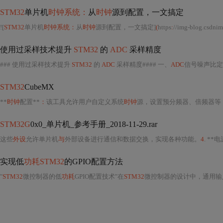
STM32
单片机
时钟系统：
从
时钟
源到配置，一文搞定
![
STM32
单片机
时钟系统：
从
时钟
源到配置，一文搞定]
(
https
:
//img-blog.csdnimg
使用过采样技术提升
STM32
的
ADC
采样精度
### 使用过采样技术提升
STM32
的
ADC
采样精度#### 一、
ADC
信号噪声比定
STM32
CubeMX
**
时钟
配置**
：
该工具允许用户自定义系统
时钟
源，设置预分频器、倍频器等
STM32G
0x0_单片机_参考手册_2018-11-29.rar
这些
外设
允许单片机
与
外部设备进行通信和数据交换，实现各种功能。
4
. **
实现低
功耗STM32
的GPIO配置方法
"
STM32
微控制器的低
功耗
GPIO配置技术"在
STM32
微控制器的设计中，通用输