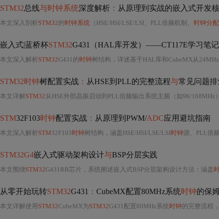
STM32
总线
与时钟系统
深度解析
：
从原理到实战的嵌入式开发
本文深入剖析
STM32
的
时钟系统
（HSE/HSI/LSE/LSI、PLL倍频机制、
时钟分配
嵌入式|蓝桥杯
STM32
G431（HAL库开发）——CT117E学习笔记
本文深入解析
STM32
G431的
时钟
树结构，详述基于HAL库和CubeMX从24MHz
STM32时钟
树配置实战
：
从HSE到PLL的完整流程
与
常见问题排
本文详解
STM32
从HSE外部晶振启动到PLL倍频输出系统主频（如96/168MHz）的完整配置
STM
32F103
时钟
配置实战
：
从原理到PWM/
ADC
应用避坑指南
本文深入解析
STM
32F103
时钟
树结构，涵盖HSE/HSI/LSE/LSI
时钟
源、PLL倍频机
STM32G4
嵌入式驱动架构设计
与
BSP分层实践
本文围绕
STM32
G431RB芯片，系统阐述嵌入式BSP分层架构设计方法
：
涵盖
从零开始玩转
STM32
G431
：
CubeMX配置80MHz系统
时钟
的保
本文详解使用
STM32
CubeMX为
STM32
G431配置80MHz系统
时钟
的完整流程，涵盖HSE晶振设