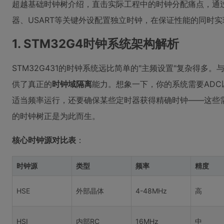
超越基础时钟树介绍，直击实际工程中的时钟分配痛点，通过C
器、USART等关键外设配置独立时钟，在保证性能的同时
1. STM32G4时钟系统架构解析
STM32G431的时钟系统远比简单的"主频设置"复杂得多。
供了真正的
时钟域隔离
能力。想象一下，你的系统需要AD
适当频率运行，还要确保某些定时器获得精确时钟——这些
的时钟树正是为此而生。
核心时钟源对比表
：
时钟源
类型
频率
精度
HSE
外部晶体
4-48MHz
高
HSI
内部RC
16MHz
中