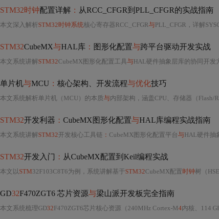
STM32时钟
配置详解
：
从RCC_CFGR到PLL_CFGR的实战指南
本文深入解析
STM32时钟系统
核心寄存器RCC_CFGR
与
PLL_CFGR，详解SYSCLK
STM32
CubeMX
与
HAL库
：
图形化配置
与
跨平台驱动开发实战
本文系统讲解
STM32
CubeMX图形化配置工具
与
HAL硬件抽象层库的协同开发方法
单片机
与
MCU
：
核心架构、开发流程
与优化
技巧
本文系统解析单片机（MCU）的本质
与
内部架构，涵盖CPU、存储器（Flash/R
STM32
开发利器
：
CubeMX图形化配置
与
HAL库编程实战指南
本文系统讲解
STM32
开发核心工具链
：
CubeMX图形化配置平台
与
HAL硬件抽象
STM32
开发入门
：
从CubeMX配置到Keil编程实战
本文以
STM
32F103C8T6为例，系统讲解基于
STM32
CubeMX配置
时钟
树（HSE+PLL倍
GD
32
F470ZGT6 芯片资源
与
梁山派开发板完全指南
本文系统梳理GD
32
F470ZGT6芯片核心资源（240MHz Cortex-M
4
内核、114 G