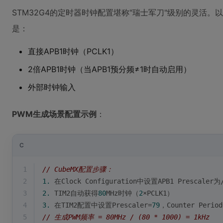
STM32G4的定时器时钟配置堪称"瑞士军刀"级别的灵活。
是：
直接APB1时钟（PCLK1）
2倍APB1时钟（当APB1预分频≠1时自动启用）
外部时钟输入
PWM生成场景配置示例
：
C
1
// CubeMX配置步骤：
2
1.
 在Clock Configuration中设置APB1 Prescaler为
3
2.
 TIM2自动获得
80
MHz时钟（
2
×PCLK1）
4
3.
 在TIM2配置中设置Prescaler=
79
，Counter Period
5
// 生成PWM频率 = 80MHz / (80 * 1000) = 1kHz