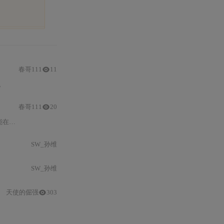
春哥111
11
6。
春哥111
20
保持工作。
SW_孙维
SW_孙维
天使的倔强
303
STM32
运行SOH评估模型、ARIMA/LSTM负