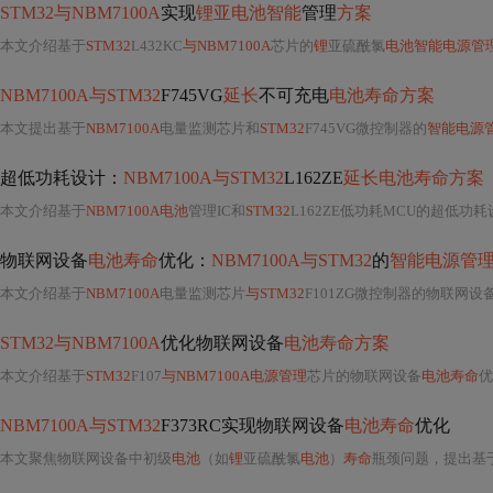
STM32与NBM7100A
实现
锂亚电池智能
管理
方案
本文介绍基于
STM32
L432KC
与NBM7100A
芯片的
锂
亚硫酰氯
电池智能电源管
NBM7100A与STM32
F745VG
延长
不可充电
电池寿命方案
本文提出基于
NBM7100A
电量监测芯片和
STM32
F745VG微控制器的
智能电源
超低功耗设计：
NBM7100A与STM32
L162ZE
延长电池寿命方案
本文介绍基于
NBM7100A电池
管理IC和
STM32
L162ZE低功耗MCU的超低功耗
物联网设备
电池寿命
优化：
NBM7100A与STM32
的
智能电源管
本文介绍基于
NBM7100A
电量监测芯片
与STM32
F101ZG微控制器的物联网设
STM32与NBM7100A
优化物联网设备
电池寿命方案
本文介绍基于
STM32
F107
与NBM7100A电源管理
芯片的物联网设备
电池寿命
优
NBM7100A与STM32
F373RC实现物联网设备
电池寿命
优化
本文聚焦物联网设备中初级
电池
（如
锂
亚硫酰氯
电池
）
寿命
瓶颈问题，提出基