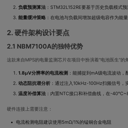
负载预测算法
：STM32L152RE要基于历史负载模式
能量缓冲策略
：在电池与负载间增加超级电容作为能量
2. 硬件架构设计要点
2.1 NBM7100A的独特优势
这款来自MPS的电量监测芯片在项目中扮演着"电池医生"
1.8μV分辨率的电流检测
：能捕捉到mA级电流波动，配
动态阻抗谱分析
：通过注入10kHz-100Hz扫频信号，
温度补偿算法
：内置NTC接口和补偿曲线，在-40℃~
硬件连接上需要注意：
电流检测电阻建议使用5mΩ/1%的锰铜合金电阻