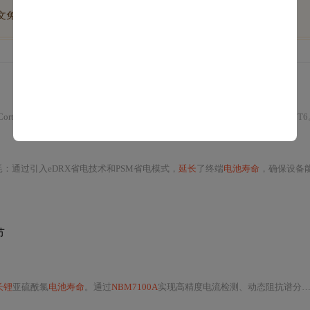
博文免费学
优质文库回答免费看
付费资源9折优惠
Cortex-M3核心，具备低功耗、低成本和高性能，具体型号为
STM32
L071CBT
功耗：通过引入eDRX省电技术和PSM省电模式，
延长
了终端
电池寿命
，确保设备能在10年以上的时间内
节
长锂
亚硫酰氯
电池寿命
。通过
NBM7100A
实现高精度电流检测、动态阻抗谱分析（EIS）和温度补偿，结合