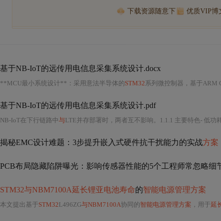
下载资源随意下
优质VIP
基于NB-IoT的远传用电信息采集系统设计.docx
**MCU最小系统设计**：采用意法半导体的
STM32
系列微控制器，基于ARM 
基于NB-IoT的远传用电信息采集系统设计.pdf
NB-IoT在下行链路中
与
LTE并存部署时，两者互不影响。1.1.1 主要特色- 低
揭秘EMC设计难题：3步提升嵌入式硬件抗干扰能力的实战
方案
PCB布局隐藏陷阱曝光：影响传感器性能的5个工程师常忽略细
STM32与NBM7100A延长锂亚电池寿命
的
智能电源管理方案
本文提出基于
STM32
L496ZG
与NBM7100A
协同的
智能电源管理方案
，用于
延