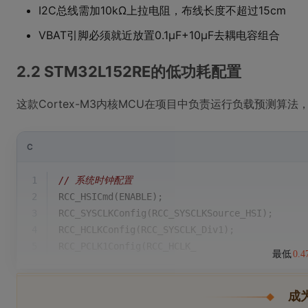
I2C总线需加10kΩ上拉电阻，布线长度不超过15cm
VBAT引脚必须就近放置0.1μF+10μF去耦电容组合
2.2 STM32L152RE的低功耗配置
这款Cortex-M3内核MCU在项目中负责运行负载预测算
C
1
// 系统时钟配置
2
RCC_HSICmd(ENABLE);
3
RCC_SYSCLKConfig(RCC_SYSCLKSource_HSI);
4
RCC_HCLKConfig(RCC_SYSCLK_Div1);
5
RCC_PCLK1Config(RCC_HCLK_
最低
0.
成