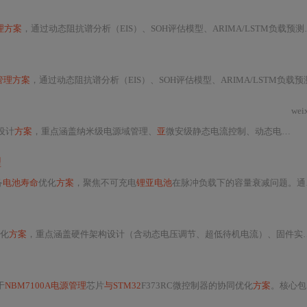
理方案
，通过动态阻抗谱分析（EIS）、SOH评估模型、ARIMA/LSTM负载预测及超级电容能量缓冲策略，实现脉冲负载下
管理方案
，通过动态阻抗谱分析（EIS）、SOH评估模型、ARIMA/LSTM负载预测及超级电容能量缓冲策略，显
wei
设计
方案
，重点涵盖纳米级电源域管理、
亚
微安级静态电流控制、动态电压频率调整（DVFS）、多级低功耗模式（STOP/STANDBY/SHUTDOWN）及系统级优化策略。实测表明该
理
备
电池寿命
优化
方案
，聚焦不可充电
锂亚电池
在脉冲负载下的容量衰减问题。通过动态阻抗匹配、SOH多参数评估、三级负载预测及超级电容能量缓冲策略，实现
化
方案
，重点涵盖硬件架构设计（含动态电压调节、超低待机电流）、固件实现（五级功耗状态机、动态频率调节、
于
NBM7100A电源管理
芯片
与STM32
F373RC微控制器的协同优化
方案
。核心包括：