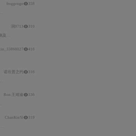
froggengo
358
电池
有效
寿命延长
至18年。重点涵
润0713
310
著提升
锂
亚硫酰氯等不可充电
电池
在脉冲负载
xin_33868027
416
诺坎普之约
316
Ron.王靖渝
336
电池
容量预测模型）及实测优化技巧（
ChanKinYi
319
NBM7100A
的动态阻抗匹配、脉冲能量提取
与
自适应负载切换；
STM32
F