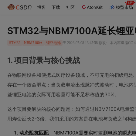
博客
下载
社区
AtomGit
模型市场
STM32与NBM7100A延长
·
于 2026-07-08 13:45:58 修改
本内容遵循CC 4
STM32
NBM7100A
锂亚电池
1. 项目背景与核心挑战
在物联网设备和便携式医疗设备领域，不可充电的初级电池
存在一个致命弱点：当负载电流出现脉冲式波动时，电池内
些锂亚电池的实际可用容量可能不足标称值的30%。
这个项目要解决的核心问题是：如何通过NBM7100A电量监
用寿命延长2-3倍。我们采用的方案是在电池与负载之间构
动态阻抗匹配
：NBM7100A需要实时监测电池的瞬