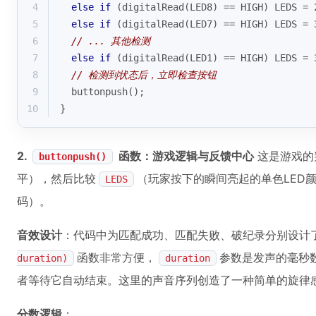
4
else
if
 (
digitalRead
(LED8) == HIGH) LEDS = 
5
else
if
 (
digitalRead
(LED7) == HIGH) LEDS = 
6
// ... 其他检测
7
else
if
 (
digitalRead
(LED1) == HIGH) LEDS = 
8
// 检测到状态后，立即检查按钮
9
buttonpush
();
10
}
2.
函数：游戏逻辑与反馈中心
这是游戏的
buttonpush()
平），然后比较
（玩家按下的瞬间亮起的单色LED
LEDS
码）。
音效设计
：代码中为匹配成功、匹配失败、破纪录分别设计
函数非常方便，
参数是发声的毫秒
duration)
duration
者等待它自动结束。这里的声音序列创造了一种简单的旋律
分数逻辑
：