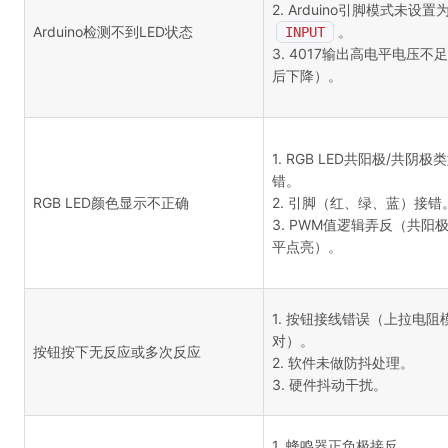
2. Arduino引脚模式未设置
Arduino检测不到LED状态
。
INPUT
3. 4017输出高电平电压不
后下降）。
1. RGB LED共阳极/共阴极
错。
RGB LED颜色显示不正确
2. 引脚（红、绿、蓝）接错
3. PWM值逻辑弄反（共阳
平点亮）。
1. 按钮接线错误（上拉电阻
对）。
按钮按下无反应或多次反应
2. 软件未做防抖处理。
3. 硬件抖动干扰。
1. 蜂鸣器正负极接反。