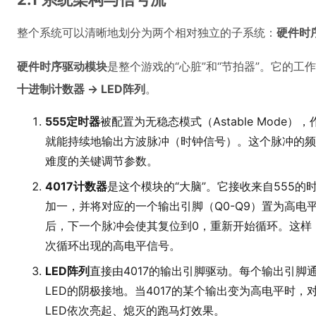
整个系统可以清晰地划分为两个相对独立的子系统：
硬件时
硬件时序驱动模块
是整个游戏的“心脏”和“节拍器”。它的工
十进制计数器 → LED阵列
。
555定时器
被配置为无稳态模式（Astable Mod
就能持续地输出方波脉冲（时钟信号）。这个脉冲的频
难度的关键调节参数。
4017计数器
是这个模块的“大脑”。它接收来自555
加一，并将对应的一个输出引脚（Q0-Q9）置为高电
后，下一个脉冲会使其复位到0，重新开始循环。这样
次循环出现的高电平信号。
LED阵列
直接由4017的输出引脚驱动。每个输出引脚
LED的阴极接地。当4017的某个输出变为高电平时，
LED依次亮起、熄灭的跑马灯效果。