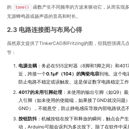
的
函数产生不同频率的方波来驱动它，从而实现
tone()
无源蜂鸣器或扬声器的音高和时长。
2.3 电路连接图与布局心得
虽然原文提供了TinkerCAD和Fritzing的图，但我想
节：
电源去耦
：务必在555定时器（8脚和1脚之间）和40
近，跨接一个
0.1μF（104）的陶瓷电容
到地。这个电
防止电路不稳定或误触发。这是保证数字电路稳定工作
4017的未用引脚处理
：未使用的输出引脚（如Q9）
入引脚（如未使用的使能端，如果接了GND就没问题
GND），不能悬空，防止静电感应导致内部电路状态
按钮防抖
：机械按钮在按下和释放的瞬间，触点会产生
动，Arduino可能会误判为多次按下。除了在软件