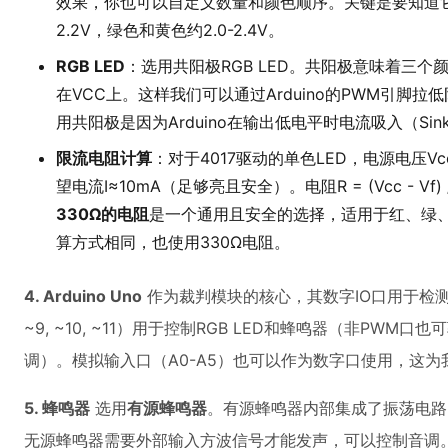
效果，你也可以自定义数量和颜色顺序。关键是要知道
2.2V，绿色和黄色约2.0-2.4V。
RGB LED
：选用共阳极RGB LED。共阳极意味着三
在VCC上。这样我们可以通过Arduino的PWM引脚
用共阳极是因为Arduino在输出低电平时电流吸入（Si
限流电阻计算
：对于4017驱动的单色LED，电源电压Vcc
望电流I≈10mA（足够亮且安全）。电阻R = (Vcc - Vf) / I =
330Ω的电阻
是一个通用且安全的选择，适用于红、绿、黄
算方式相同，也使用330Ω电阻。
4. Arduino Uno
作为裁判模块的核心，其数字IO口用于检测LED
~9, ~10, ~11）用于控制RGB LED和蜂鸣器（非PW
调）。模拟输入口（A0-A5）也可以作为数字口使用，这
5. 蜂鸣器
选用
有源蜂鸣器
。有源蜂鸣器内部集成了振荡电路
无源蜂鸣器需要外部输入方波信号才能发声，可以控制音调。本