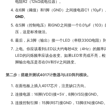
电阻R2（12kΩ或电位器）。
在6脚（阈值）和1脚（GND）之间接电容C1（10μF
GND
。
在5脚（控制电压）和GND之间接一个0.01μF（10
压，这是标准做法。
最后，从3脚（输出）接一个LED（串联330Ω电阻）到
上电。你应该看到LED以大约每秒4次（4Hz）的频
LED的闪烁频率应该会改变。如果LED常亮或不亮，
脚输出电压是否在0V和5V之间跳变。
第二步：搭建并测试4017计数器与LED阵列模块。
在面包板上插入4017芯片，注意缺口方向。
连接电源：16脚(VDD)接+5V，8脚(VSS)接GND。
连接控制引脚：15脚(RST)接GND，13脚(EN)接GND