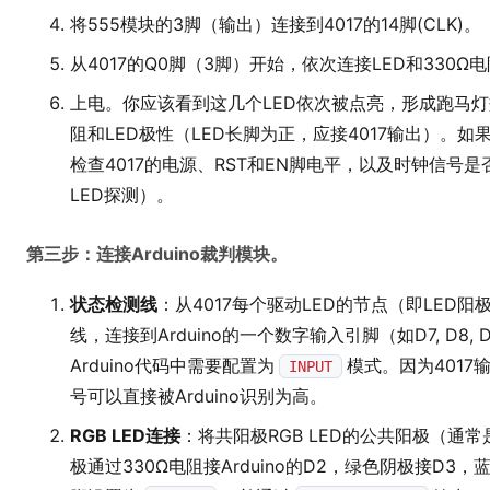
将555模块的3脚（输出）连接到4017的14脚(CLK)。
从4017的Q0脚（3脚）开始，依次连接LED和330
上电。你应该看到这几个LED依次被点亮，形成跑马灯
阻和LED极性（LED长脚为正，应接4017输出）。
检查4017的电源、RST和EN脚电平，以及时钟信号
LED探测）。
第三步：连接Arduino裁判模块。
状态检测线
：从4017每个驱动LED的节点（即LED
线，连接到Arduino的一个数字输入引脚（如D7, D8, 
Arduino代码中需要配置为
模式。因为4017
INPUT
号可以直接被Arduino识别为高。
RGB LED连接
：将共阳极RGB LED的公共阳极（通
极通过330Ω电阻接Arduino的D2，绿色阴极接D