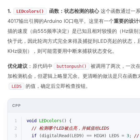
1.
函数：状态检测的核心
这个函数通过一
LEDcolors()
4017输出引脚的Arduino IO口电平。这里有一个
重要的设计
描的速度（由555频率决定）是已知且相对较慢的（Hz级别）。
快于此，因此轮询方式完全来得及捕捉到LED亮起的状态，
KHz级别），则可能需要用中断来捕获状态变化。
优化建议
：原代码中
被调用了两次，一次
buttonpush()
加检测机会，但逻辑上略显冗余。更清晰的做法是只在函数
的值，确定后立即检查按钮。
LEDS
CPP
1
void
LEDcolors
()
{
2
// 检测哪个LED被点亮，并赋值给LEDS
3
if
 (
digitalRead
(LED9) == HIGH) LEDS = 
3
; 
/