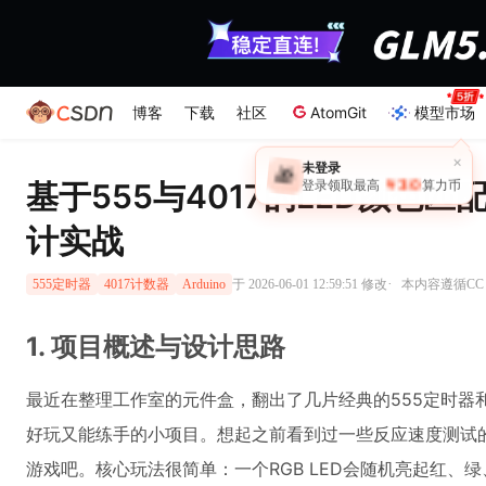
博客
下载
社区
AtomGit
模型市场
基于555与4017的LED颜色
计实战
·
于 2026-06-01 12:59:51 修改
本内容遵循CC 4
555定时器
4017计数器
Arduino
1. 项目概述与设计思路
最近在整理工作室的元件盒，翻出了几片经典的555定时器和
好玩又能练手的小项目。想起之前看到过一些反应速度测试的
游戏吧。核心玩法很简单：一个RGB LED会随机亮起红、绿