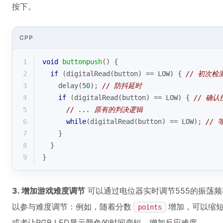
按下。
CPP
1
void
buttonpush
()
{
2
if
 (
digitalRead
(button) == LOW) { 
// 初次检
3
delay
(
50
); 
// 防抖延时
4
if
 (
digitalRead
(button) == LOW) { 
// 确认
5
// ... 原有的判决逻辑
6
while
(
digitalRead
(button) == LOW); 
//
7
    }
8
  }
9
}
3. 增加游戏难度调节
可以通过电位器实时调节555的振荡频率
以参与难度调节：例如，随着分数
增加，可以缩
points
或者让RGB LED显示颜色的时间变短，增加反应难度。