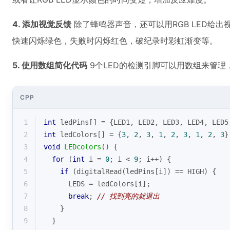
4. 添加视觉反馈
除了蜂鸣器声音，还可以用RGB LED给出视
快速闪烁绿色，失败时闪烁红色，破纪录时彩虹渐变等。
5. 使用数组简化代码
9个LED的检测引脚可以用数组来管
CPP
1
int
 ledPins[] = {LED1, LED2, LED3, LED4, LED5
2
int
 ledColors[] = {
3
, 
2
, 
3
, 
1
, 
2
, 
3
, 
1
, 
2
, 
3
}
3
void
LEDcolors
()
{
4
for
 (
int
 i = 
0
; i < 
9
; i++) {
5
if
 (
digitalRead
(ledPins[i]) == HIGH) {
6
      LEDS = ledColors[i];
7
break
; 
// 找到亮的就退出
8
    }
9
  }