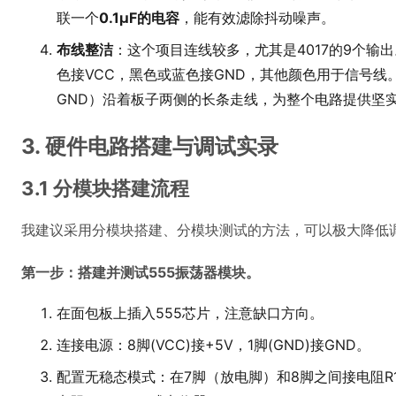
联一个
0.1μF的电容
，能有效滤除抖动噪声。
布线整洁
：这个项目连线较多，尤其是4017的9个输
色接VCC，黑色或蓝色接GND，其他颜色用于信号线
GND）沿着板子两侧的长条走线，为整个电路提供坚实
3. 硬件电路搭建与调试实录
3.1 分模块搭建流程
我建议采用分模块搭建、分模块测试的方法，可以极大降低
第一步：搭建并测试555振荡器模块。
在面包板上插入555芯片，注意缺口方向。
连接电源：8脚(VCC)接+5V，1脚(GND)接GND。
配置无稳态模式：在7脚（放电脚）和8脚之间接电阻R1