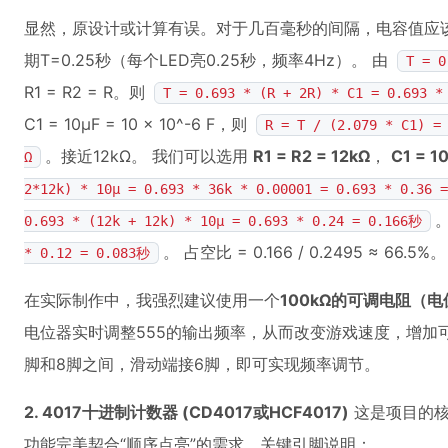
显然，原设计或计算有误。对于几百毫秒的间隔，电容值应该
期T=0.25秒（每个LED亮0.25秒，频率4Hz）。 由
T = 0
R1 = R2 = R。则
T = 0.693 * (R + 2R) * C1 = 0.693 *
C1 = 10μF = 10 × 10^-6 F，则
R = T / (2.079 * C1) =
。接近12kΩ。 我们可以选用
R1 = R2 = 12kΩ
，
C1 = 1
Ω
2*12k) * 10μ = 0.693 * 36k * 0.00001 = 0.693 * 0.36 
0.693 * (12k + 12k) * 10μ = 0.693 * 0.24 = 0.166秒
。 占空比 = 0.166 / 0.2495 ≈ 66.5%。
* 0.12 = 0.083秒
在实际制作中，我强烈建议使用一个
100kΩ的可调电阻（电
电位器实时调整555的输出频率，从而改变游戏速度，增加可
脚和8脚之间，滑动端接6脚，即可实现频率调节。
2. 4017十进制计数器 (CD4017或HCF4017)
这是项目的核
功能完美契合“顺序点亮”的需求。关键引脚说明：