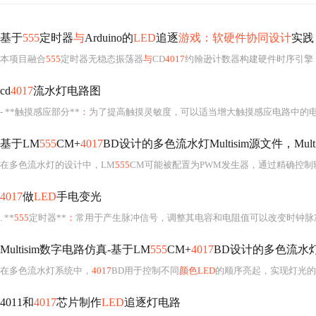
基于
555
定时器
与
Arduino的
LED
追逐
游戏：软硬件协同设计
实践
本项目融合
555
定时器无稳态振荡器
与
CD
4017
约翰逊计数器构建硬件时序引擎
cd
4017
流水灯电路图
- **触摸感应部分**
：
为了提高触摸灵敏度，可以适当增大触摸感应电路中的电容
基于LM
555
CM+
4017
BD设计的多色流水灯Multisim源文件，Multisi
在多色流水灯的设计中，LM
555
CM可能被配置为PWM发生器，通过精确控
4017
做
LED
手电变光
. **
555
定时器**
：
常用于产生脉冲信号，调整其电容和电阻值可以改变时钟脉
Multisim数字电路仿真-基于LM
555
CM+
4017
BD设计的多色流水灯Mul
在多色流水灯系统中，
4017
BD用于控制不同
颜色LED
的顺序亮起，实现灯光的
4011和
4017
芯片制作
LED
追逐灯电路