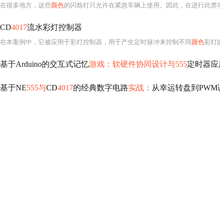
在很多地方，这些
颜色
的闪烁灯只允许在紧急车辆上使用。因此，在进行此类项目时，确保你遵守所有
CD
4017
流水彩灯控制器
在本案例中，它被应用于彩灯控制器，用于产生定时脉冲来控制不同
颜色
彩灯的
基于Arduino的交互式记忆
游戏：软硬件协同设计与555
定时器应
基于NE
555与
CD
4017
的经典数字电路
实战：
从幸运转盘到PWM