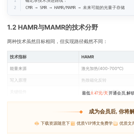
1
磁记录技术演进路线：
2
CMR → SMR → HAMR/MAMR → 未来可能的光量子存储
1.2 HAMR与MAMR的技术分野
两种技术虽然目标相同，但实现路径截然不同：
技术指标
HAMR
能量来源
激光加热(400-700°C)
写入原理
热致磁化反转
关键组件
等离子体近场传感器(NFT)
最低
0.47元/天
开通会员,解
成为会员后, 你将
下载资源随意下
优质VIP博文免费学
优质文