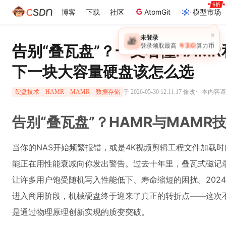
博客
下载
社区
AtomGit
模型市场
×
未登录
🎁
￥30
告别“叠瓦盘”？一文看懂HAM
登录领取最高
算力币
下一块大容量硬盘该怎么选
·
于 2026-05-30 12:11:17 修改
本内容遵循
硬盘技术
HAMR
MAMR
数据存储
告别“叠瓦盘”？HAMR与MAM
当你的NAS开始频繁报错，或是4K视频剪辑工程文件加载
能正在用性能衰减向你发出警告。过去十年里，叠瓦式磁记录
让许多用户饱受随机写入性能低下、寿命缩短的困扰。2024
进入商用阶段，机械硬盘终于迎来了真正的转折点——这次
是通过物理原理创新实现的质变突破。