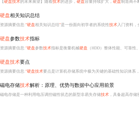
【
硬盘技术
的未来展望】随着
技术
的进步，
硬盘
容量持续扩大，
硬盘
制造商不
硬盘
相关知识总结
资源摘要信息:
"硬盘
相关知识总结
"
是一份面向初学者的系统性
技术
入门资料，
硬盘
参数
技术
指标
资源摘要信息:
"硬盘
参数
技术
指标是衡量机械
硬盘
（HDD）整体性能、可靠性、响应能力与扩展潜力的
硬盘技术
要点
资源摘要信息:
"硬盘技术
要点是计算机存储系统中极为关键的基础性知识体系，涵盖
磁电存储
技术
解析：原理、优势与数据中心应用前景
磁电存储是一种利用电压调控磁性状态的新型非易失存储
技术
，具备超高存储密度、超低功耗、高速随机访问及高可靠性等优势。其核心突破在