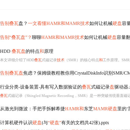
告别叠瓦
盘？
一文看懂HAMR和MAMR技术
如何让机械
硬盘
容
告别“叠瓦盘”？
聊聊
HAMR和MAMR技术
如何让机械
硬盘
容量
HDD
叠瓦盘
的特点
和
原理
本文详细介绍了HDD
叠瓦
式磁记录
技术
（SMR）的核心特点
和
工作原理。SMR
告别叠瓦盘
焦虑？保姆级教程教你用CrystalDiskInfo识别SMR/C
行业分类-设备装置-具有写入数据验证的
叠瓦
式磁记录
盘
驱动器.z
叠瓦
式磁记录（Shingled Magnetic Recording，SMR）是一种突破传
从激光到微波：手把手拆解希捷
HAMR和
东芝
MAMR硬盘
里的‘
计算机硬件认识
硬盘
(与
“硬盘”
有关的文档共42张).pptx