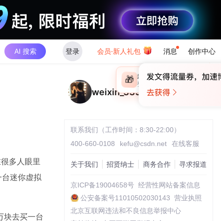
AI 搜索
登录
会员·新人礼包
消息
创作中心
×
未登录
🎁
￥30
登录领取最高
算力币
weixin_33964987
联系我们（工作时间：8:30-22:00）
400-660-0108
kefu@csdn.net
在线客服
在很多人眼里
关于我们
招贤纳士
商务合作
寻求报道
一台迷你虚拟
京ICP备19004658号
经营性网站备案信息
公安备案号11010502030143
营业执照
北京互联网违法和不良信息举报中心
万块去买一台