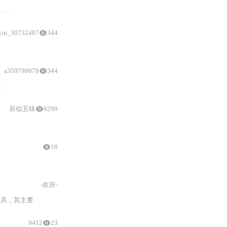
案
与虚拟
终端
配置
）及
xin_30732487
344
与
a359798678
344
：
实时天气时钟、计步器、消息通知、音乐播放、番茄钟、
辰似五味
6299
18
-欢庆-
具，其主要功能是
虚拟
化修改
硬件
信息。2.
虚拟
化修改的定义
：
VirtualHar
9412
23