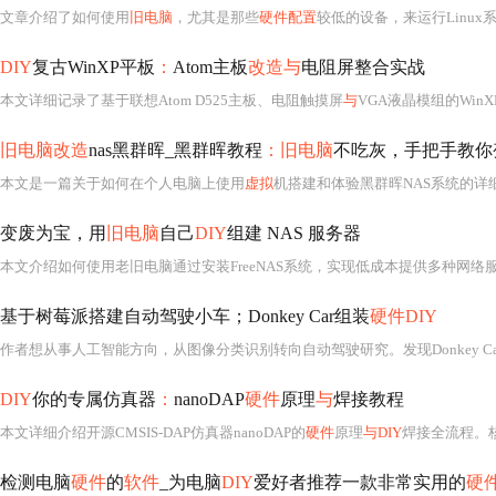
文章介绍了如何使用
旧电脑
，尤其是那些
硬件配置
较低的设备，来运行Linux系
DIY
复古WinXP平板
：
Atom主板
改造与
电阻屏整合实战
本文详细记录了基于联想Atom D525主板、电阻触摸屏
与
VGA液晶模组的Win
旧电脑改造
nas黑群晖_黑群晖教程
：旧电脑
不吃灰，手把手教你变
本文是一篇关于如何在个人电脑上使用
虚拟
机搭建和体验黑群晖NAS系统的详细
变废为宝，用
旧电脑
自己
DIY
组建 NAS 服务器
本文介绍如何使用老旧电脑通过安装FreeNAS系统，实现低成本提供多种网络
基于树莓派搭建自动驾驶小车；Donkey Car组装
硬件DIY
作者想从事人工智能方向，从图像分类识别转向自动驾驶研究。发现Donkey 
DIY
你的专属仿真器
：
nanoDAP
硬件
原理
与
焊接教程
本文详细介绍开源CMSIS-DAP仿真器nanoDAP的
硬件
原理
与DIY
焊接全流程。核心
检测电脑
硬件
的
软件
_为电脑
DIY
爱好者推荐一款非常实用的
硬