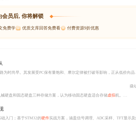
为会员后, 你将解锁
博文免费学
优质文库回答免费看
付费资源9折优惠
从
发展受PC保有量饱和、摩尔定律被打破等影响，正从低价向品质转型。挖矿潮扰乱市场，而电竞、个性化需求推动
撬
机械硬盘和固态硬盘三种存储方案，认为移动固态硬盘适合存储
虚拟
机。还给出
现
础入门；基于STM32的
硬件
实战方案，涵盖信号调理、ADC采样、TFT显示及触发逻辑；以及基于ATmega64的完整产品级方案，含专业