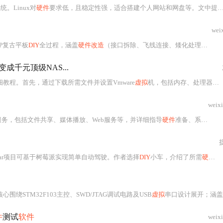
统。Linux对
硬件
要求低，且稳定性强，适合搭建个人网站和网盘等。文中提到了几个流行的Linux发行版，如Ubuntu和CentOS，以及它们在服务器和客户端的应用。此外，还讨论了不同类型的
wei
XP复古平板
DIY
全过程，涵盖
硬件改造
（接口拆除、飞线连接、矮化处理）、结构组装（亚克力外壳、散热设计）、系统部署（XP安装、驱动适配、性能优化）及触摸校准。重点解决空间压缩、低功耗散热、老
成千元顶级NAS...
教程。首先，通过下载所需文件并设置Vmware
虚拟
机，包括内存、处理器、网络适配器和硬盘
weix
服务，包括文件共享、媒体播放、Web服务等，并详细指导
硬件
准备、系统安装及功能设置过程。
Car项目可基于树莓派实现简单自动驾驶。作者选择
DIY
小车，介绍了所需
硬件
，
围绕STM32F103主控、SWD/JTAG调试电路及USB
虚拟
串口设计展开；涵盖物料清单、焊接步骤（含芯片、晶振、USB接口）、固件烧录（通过ST-Link）、Window
件
测试
软件
weix