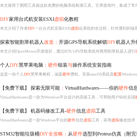
本文推荐了图吧工具箱这款免费的电脑系统检测工具。它界面简约，集成了常
DIY
家用台式机安装ESXI
虚拟
化教程
本文介绍了作者
DIY
一台台式机安装ESXI
虚拟
化系统的全过程，针对遇到的瑞昱8111网卡不
探索智能割草机器人
改造：
开源GPS导航系统解锁
DIY
机器人升
本文介绍OpenMower开源项目，通过RTK GPS导航系统对商用割草机器人进行
个人
DIY
黑苹果电脑
：硬件
组装
与
操作系统安装指南
这是一份个人
DIY
黑苹果教程，涵盖
硬件
攒机、安装macOS系统及
配置
Windows
【免费下载】 探索无限可能
：
VirtualHardwares——你的
硬件
信
VirtualHardwares是一款为Windows平台设计的高级工具，可帮助用户轻松实现
【免费下载】 机器码修改工具-
硬件
信息
虚拟
工具
VirtualHardwares是一款Windows平台的
硬件
信息
虚拟
工具，采用
虚拟
修改技术
STM32智能垃圾桶
DIY全攻略：
从
硬件
选型到Proteus仿真（附