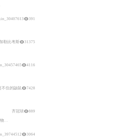
xin_30407613
391
加勒比考斯
31375
配置
。接着，安装DSM系统，创建RAIDGroup和存储
in_30457465
4116
捉不住的鼬鼠
7428
包括小车、树莓派、车架、舵机、摄像头等的选择及购买信息，还提及小车和
齐冠琰
889
s驱动安装及软
in_39744512
3064