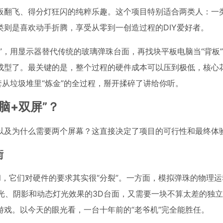
板翻飞、得分灯狂闪的纯粹乐趣。这个项目特别适合两类人：一
则是喜欢动手折腾，享受从零到一创造过程的DIY爱好者。
”，用显示器替代传统的玻璃弹珠台面，再找块平板电脑当“背板
成型了。最关键的是，整个过程的硬件成本可以压到极低，核心
套从垃圾堆里“炼金”的全过程，掰开揉碎了讲给你听。
脑+双屏”？
以及为什么需要两个屏幕？这直接决定了项目的可行性和最终体
衡
e Pinball，它们对硬件的要求其实很“分裂”。一方面，模拟弹珠的物
光、阴影和动态灯光效果的3D台面，又需要一块不算太差的独
戏。以今天的眼光看，一台十年前的“老爷机”完全能胜任。