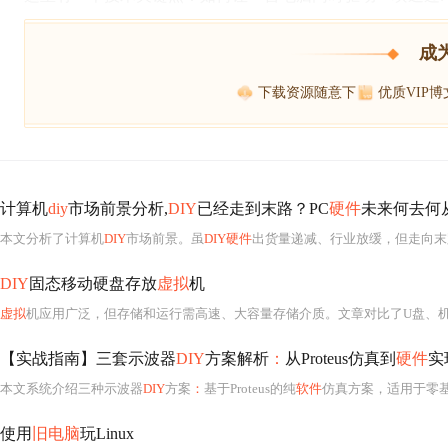
成
下载资源随意下
优质VIP
计算机
diy
市场前景分析,
DIY
已经走到末路？PC
硬件
未来何去何
本文分析了计算机
DIY
市场前景。虽
DIY硬件
出货量递减、行业放缓，但走向末路为时尚早。其
DIY
固态移动硬盘存放
虚拟
机
虚拟
机应用广泛，但存储和运行需高速、大容量存储介质。文章对比了U盘、
【实战指南】三套示波器
DIY
方案解析
：
从Proteus仿真到
硬件
实
本文系统介绍三种示波器
DIY
方案
：
基于Proteus的纯
软件
仿真方案，适用于零基
使用
旧电脑
玩Linux