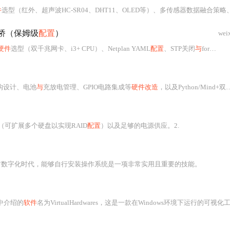
件
选型（红外、超声波HC-SR04、DHT11、OLED等）、多传感器数据融合策略、状态机控制逻辑、Proteus仿真建模（含STM32替代方
桥（保姆级
配置
）
wei
硬件
选型（双千兆网卡、i3+ CPU）、Netplan YAML
配置
、STP关闭
与
forward-delay/ageing-time调优、VLAN划分及nftables流量监控，并提供iperf3性能测试
构设计、电池
与
充放电管理、GPIO电路集成等
硬件改造
，以及Python/Mind+双环境下的9大功能开发
可扩展多个硬盘以实现RAID
配置
）以及足够的电源供应。2.
前数字化时代，能够自行安装操作系统是一项非常实用且重要的技能。
中介绍的
软件
名为VirtualHardwares，这是一款在Windows环境下运行的可视化工