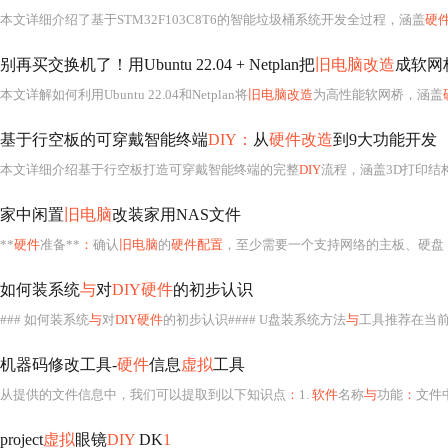
本文详细介绍了基于STM32F103C8T6的智能垃圾桶系统开发全过程，涵盖
硬
别再买交换机了！用Ubuntu 22.04 + Netplan把
旧电脑改造
成软网
本文详解如何利用Ubuntu 22.04和Netplan将
旧电脑改造
为高性能软网桥，涵盖
基于行空板的可穿戴智能终端
DIY：
从
硬件改造
到9大功能开发
本文详细介绍基于行空板打造可穿戴智能终端的完整
DIY
流程，涵盖3D打印结
家中闲置
旧电脑
改装家用NAS文件
**
硬件
准备**
：
确认
旧电脑
的
硬件配置
，至少需要一个支持网络的主板、硬盘（
如何装系统
与
对
DIY硬件
的初步认识
### 如何装系统
与
对
DIY硬件
的初步认识#### U盘装系统方法
与
工具推荐在当
机器码修改工具-
硬件
信息
虚拟
工具
从提供的文件信息中，我们可以提取到以下知识点
：
1.
软件
名称
与
功能
：
文件
project
虚拟
眼镜
DIY
DK
1