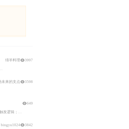
绵羊料理
3997
硬件
发展，VR退热，人工
动未来的支点
3598
DIY
选购方案，包括SSD容量、固态硬盘型号和固态硬盘盒型号的选择，助于
649
模拟前端、外置高速ADC
bingyu1024
3842