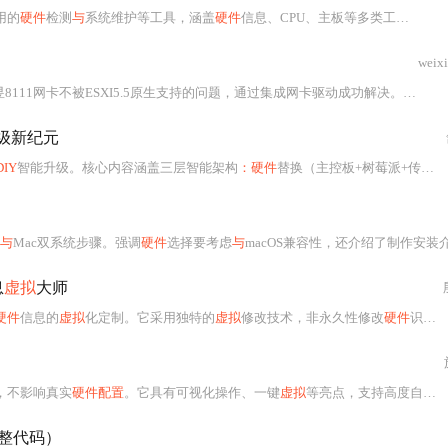
用的
硬件
检测
与
系统维护等工具，涵盖
硬件
信息、CPU、主板等多类工具，功能齐全，是电脑爱好者检测
weix
被ESXI5.5原生支持的问题，通过集成网卡驱动成功解决。安装前检查了VT-X开启，并强调了其对于
级新纪元
DIY
智能升级。核心内容涵盖三层智能架构
：硬件
替换（主控板+树莓派+传感器）、
与
Mac双系统步骤。强调
硬件
选择要考虑
与
macOS兼容性，还介绍了制作安装介质、调整BIOS/UEFI设置
息
虚拟
大师
硬件
信息的
虚拟
化定制。它采用独特的
虚拟
修改技术，非永久性修改
硬件
识别信息，重启即复原。该工具具有可视化操作、一键
，不影响真实
硬件配置
。它具有可视化操作、一键
虚拟
等亮点，支持高度自定义，安全性有保证。适用于各类用户，已有数万国内用户借助它实现
完整代码）