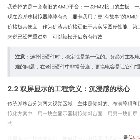
我选择的是一套老旧的AMD平台：一块FM2接口的主板，一颗A
现在跑弹珠模拟器绰绰有余。显卡我用了更“有故事”的AMD R
价格极其便宜，作为矿渣其价格远低于其实际图形性能；第
来说已经严重过剩，可以轻松开启所有特效。
注意
：选择旧硬件时，稳定性是第一位的。务必对主板电
难的问题，在老旧硬件中非常普遍，更换电容是让它们“
2.2 双屏显示的工程意义：沉浸感的核心
传统弹珠台分为两大视觉区域：主体是倾斜的、布满障碍和目
拟化方案中，用一块主显示器模拟倾斜台面，用另一块副屏
式。
最低
0.
这里有一个技术关键点：如何让一台电脑同时驱动一块通过H