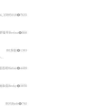
硬件
性能和管理
软件
的好帮手，可卸载其他同类
软件
in_33895016
7635
虚拟
化的重要性。最终，作者成功安装并展示
舒璇辛Bertina
868
软件
系统（ROS导航+移动控制App+Linux镜像）及实践路径（录制
BE东欲
1393
、
配置
引导加载器等内容，遇到问题可求助社区资源
殷连靖Harlan
4489
虚拟
等特点，应用场景广泛，
施泉侃Becky
3850
硬件
信息
虚
BUGBash
792