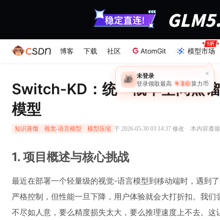
博客
下载
社区
AtomGit
模型市场
×
未登录
🎁
￥30
Switch-KD：统一概率空间
登录领取最高
算力币
模型
·
于 2026-05-30 03:14:37 修改
本内容遵循C
知识蒸馏
视觉-语言模型
模型压缩
1. 项目概述与核心挑战
最近在部署一个轻量级的视觉-语言模型到移动端时，遇到
严格控制，但性能一旦下降，用户体验就会大打折扣。我们
不尽如人意，要么精度损失太大，要么推理速度上不去。这