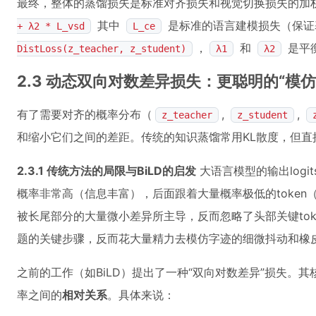
最终，整体的蒸馏损失是标准对齐损失和视觉切换损失的加
其中
是标准的语言建模损失（保证
+ λ2 * L_vsd
L_ce
，
和
是平衡
DistLoss(z_teacher, z_student)
λ1
λ2
2.3 动态双向对数差异损失：更聪明的“模仿
有了需要对齐的概率分布（
,
,
z_teacher
z_student
和缩小它们之间的差距。传统的知识蒸馏常用KL散度，但
2.3.1 传统方法的局限与BiLD的启发
大语言模型的输出logit
概率非常高（信息丰富），后面跟着大量概率极低的token
被长尾部分的大量微小差异所主导，反而忽略了头部关键to
题的关键步骤，反而花大量精力去模仿字迹的细微抖动和橡
之前的工作（如BiLD）提出了一种“双向对数差异”损失。
率之间的
相对关系
。具体来说：