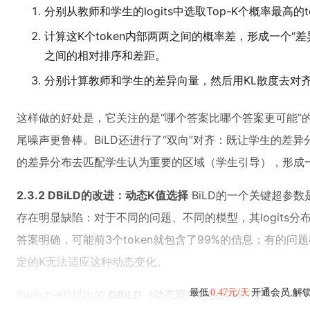
分别从教师和学生的logits中选取Top-K个概率最高的t
计算这K个token内部两两之间的概率差，形成一个“差
之间的相对排序和差距。
分别计算教师和学生的差异向量，然后用KL散度去对齐
这样做的好处是，它关注的是“哪个答案比哪个答案更可能”
尾噪声更鲁棒。BiLD还进行了“双向”对齐：既让学生的差
的差异分布去匹配学生认为重要的区域（学生引导），形成
2.3.2 DBiLD的改进：动态K值选择
BiLD的一个关键超参数是
存在明显缺陷：对于不同的问题、不同的模型，其logits分
答案明确，可能前3个token就包含了99%的信息；有的问题
定的K无法适应这种动态变化。
最低
0.47元/天
开通会员,解
Switch-KD提出的
DBiLD（动态双向对数差异）损失
，核心