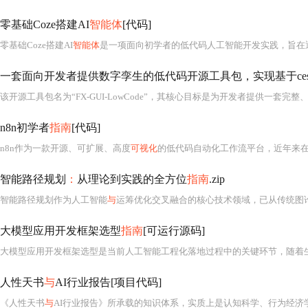
零基础Coze搭建AI
智能体
[代码]
零基础Coze搭建AI
智能体
是一项面向初学者的低代码人工智能开发实践，旨在通过简单直观的操作
一套面向开发者提供数字孪生的低代码开源工具包，实现基于cesium、ec
n8n初学者
指南
[代码]
n8n作为一款开源、可扩展、高度
可视化
的低代码自动化工作流平台，近年来在
智能路径规划
：
从理论到实践的全方位
指南
.zip
智能路径规划作为人工智能
与
运筹优化交叉融合的核心技术领域，已从传统图论中的最短路径问题（
大模型应用开发框架选型
指南
[可运行源码]
人性天书
与
AI行业报告[项目代码]
《人性天书
与
AI行业报告》所承载的知识体系，实质上是认知科学、行为经济