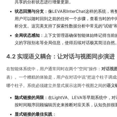
共享的分析状态进行增量更新。
状态回溯与分支
：像LEVA和InterChat这样的系
用户可以随时回到之前的任何一个步骤，查看当时的中
析分支。这完美支持了探索性数据分析中常见的“试错”和
全局状态感知
：上下文管理器确保智能体始终记得当前
义的字段别名等全局信息，使得后续对话极其简洁自然
4.2 实现语义耦合：让对话与视图同步演进
在智能体系统中，用户通常同时在两个“空间”操作：
对话视
表）。一个糟糕的体验是，用户在对话中说“把这个柱子调成
哪个柱子。系统必须建立并显式展示这两个视图之间的
语义
隐式链接的局限
：在LightVA、LEVA等早期系统
按时间顺序回顾编辑历史来推断对应关系，认知负担很
显式链接的最佳实践
：