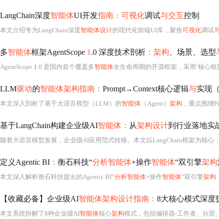
LangChain深度
智能体
UI开发
指南：可视化
调试
与交互
控制
本文介绍专为LangChain深度
智能体设计
的现代化前端UI库，聚焦
可视化
调试
多
智能体
框架AgentScope
1
.0 深度技术剖析
：架构
、场景、选型
AgentScope
1
.0 是国内首个覆盖多
智能体
全生命周期的开源框架，采用‘核心框架+Ru
LLM
驱动
的
智能体架构指南：
Prompt→Context核心逻辑
与
实现
本文深入剖析了基于大语言模型（LLM）的
智能体
（Agent）
架构
，重点围绕Pr
基于LangChain构建企业级AI
智能体：
从
架构设计
到行业落地实
随着大语言模型发展，企业级AI应用范式转移。本文以LangChain框架为核心
定义Agentic BI
：
衡石科技“
分析智能体
+操作
智能体
“双引擎
架构
本文深入解析衡石科技提出的Agentic BI“
分析智能体
+操作
智能体
”双引擎
架构
【收藏必备】企业级AI
智能体架构设计指南：
8大核心模式深度
本文系统拆解了8种企业级AI
智能体
核心
架构
模式，包括编排器-工作者、分层