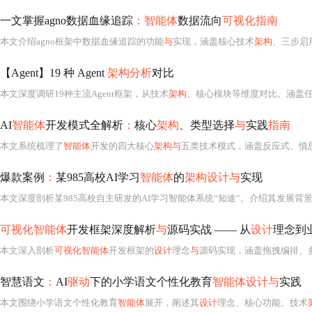
一文掌握agno数据血缘追踪
：智能体
数据流向
可视化指南
本文介绍agno框架中数据血缘追踪的功能
与
实现，涵盖核心技术
架构
、三步启
【Agent】19 种 Agent
架构分析
对比
本文深度调研19种主流Agent框架，从技术
架构
、核心模块等维度对比。涵盖
AI
智能体
开发模式全解析
：
核心
架构
、类型选择
与
实践
指南
本文系统梳理了
智能体
开发的四大核心
架构与
五类技术模式，涵盖反应式、慎
爆款案例
：
某985高校AI学习
智能体
的
架构设计与
实现
本文深度剖析某985高校自主研发的AI学习智能体系统“知途”。介绍其发展背
可视化智能体
开发框架深度解析
与
源码实战 —— 从
设计
理念到
本文深入剖析
可视化智能体
开发框架的
设计
理念
与
源码实现，涵盖拖拽编排、
智慧语文
：
AI
驱动
下的小学语文个性化教育
智能体设计与
实践
本文围绕小学语文个性化教育
智能体
展开，阐述其
设计
理念、核心功能、技术