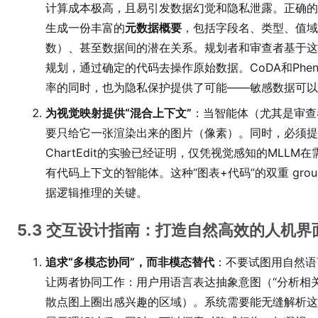
计算成本极高，且易引发数据幻觉和隐私泄露。正确的
生成一份丰富的
元数据概要
，包括字段名、类型、值域
数）、甚至数据间的潜在关系。规划者和审查者基于这
规划，通过确定的代码去操作原始数据。CoDA和Phe
率的同时，也为隐私保护提供了可能——敏感数据可以
为视觉映射提供“混合上下文”
：当智能体（尤其是审查
要只给它一张渲染出来的图片（像素）。同时，必须提
ChartEdit的实验已经证明，仅凭视觉感知的MLL
有代码上下文的智能体。这种“图表+代码”的双重 gro
据逻辑推理的关键。
5.3 交互设计指南：打造自然高效的人机界
追求“多模态协同”，而非模态替代
：不要试图用自然语
让两者协同工作：用户用语言表达抽象意图（“分析相
散点图上圈出感兴趣的区域）。系统需要能无缝解析这