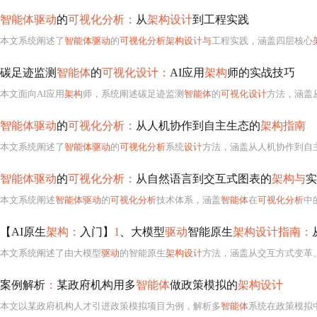
智能体驱动
的
可视化分析：
从
架构设计
到工程实践
本文系统阐述了
智能体驱动
的
可视化分析架构设计与
工程实践，涵盖四层核心
碳足迹监测
智能体
的
可视化设计：
AI应用
架构
师的实战技巧
本文面向AI应用
架构
师，系统阐述碳足迹监测
智能体
的
可视化设计
方法，涵盖
智能体驱动
的
可视化分析：
从人机协作到自主生态的
架构指南
本文系统阐述了
智能体驱动
的
可视化分析
系统
设计
方法，涵盖从人机协作到自
智能体驱动
的
可视化分析：
从自然语言到交互式图表的
架构与
实
本文系统阐述
智能体驱动
的
可视化分析
技术体系，涵盖
智能体
在
可视化分析
中的
【AI原生
架构：
入门】
1
、大模型
驱动
智能原生
架构设计指南：
本文系统阐述了由大模型
驱动
的智能原生
架构设计
方法，涵盖从交互方式变革
案例解析
：
某政府机构用多
智能体
做政策模拟的
架构设计
本文以某政府机构人才引进政策模拟项目为例，解析多
智能体
系统在政策模拟