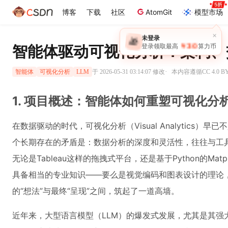
博客
下载
社区
AtomGit
模型市场
×
未登录
🎁
￥30
登录领取最高
算力币
智能体驱动可视化分析：架构、
·
于 2026-05-31 03:14:07 修改
本内容遵循CC 4.0 
智能体
可视化分析
LLM
1. 项目概述：智能体如何重塑可视化分
在数据驱动的时代，可视化分析（Visual Analytics
个长期存在的矛盾是：数据分析的深度和灵活性，往往与工
无论是Tableau这样的拖拽式平台，还是基于Python的Matp
具备相当的专业知识——要么是视觉编码和图表设计的理论
的“想法”与最终“呈现”之间，筑起了一道高墙。
近年来，大型语言模型（LLM）的爆发式发展，尤其是其强