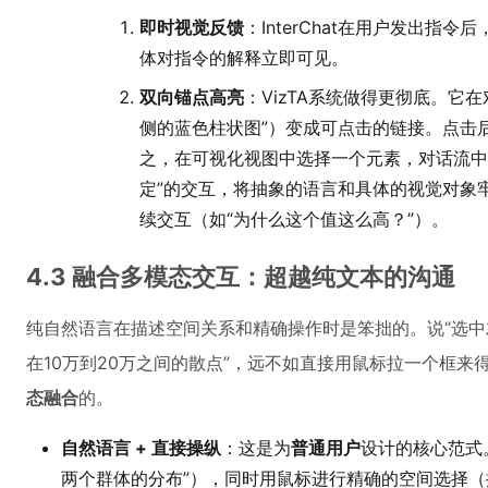
即时视觉反馈
：InterChat在用户发出指
体对指令的解释立即可见。
双向锚点高亮
：VizTA系统做得更彻底。它
侧的蓝色柱状图”）变成可点击的链接。点击
之，在可视化视图中选择一个元素，对话流中
定”的交互，将抽象的语言和具体的视觉对象
续交互（如“为什么这个值这么高？”）。
4.3 融合多模态交互：超越纯文本的沟通
纯自然语言在描述空间关系和精确操作时是笨拙的。说“选中左
在10万到20万之间的散点”，远不如直接用鼠标拉一个框
态融合
的。
自然语言 + 直接操纵
：这是为
普通用户
设计的核心范式
两个群体的分布”），同时用鼠标进行精确的空间选择（拉框选