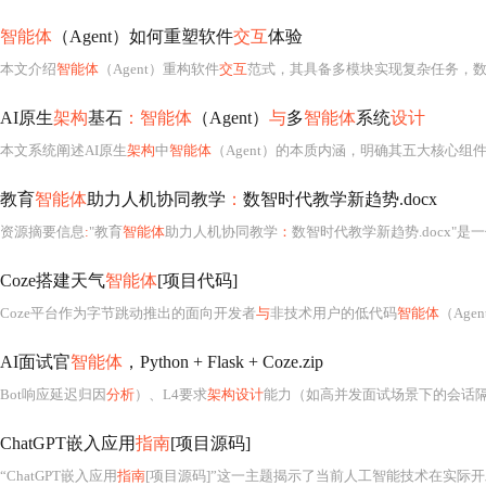
智能体
（Agent）如何重塑软件
交互
体验
本文介绍
智能体
（Agent）重构软件
交互
范式，其具备多模块实现复杂任务，
AI原生
架构
基石
：智能体
（Agent）
与
多
智能体
系统
设计
本文系统阐述AI原生
架构
中
智能体
（Agent）的本质内涵，明确其五大核心组件——感知器
教育
智能体
助力人机协同教学
：
数智时代教学新趋势.docx
资源摘要信息
:
"教育
智能体
助力人机协同教学
：
数智时代教学新趋势.docx"
Coze搭建天气
智能体
[项目代码]
Coze平台作为字节跳动推出的面向开发者
与
非技术用户的低代码
智能体
（Ag
AI面试官
智能体
，Python + Flask + Coze.zip
Bot响应延迟归因
分析
）、L4要求
架构设计
能力（如高并发面试场景下的会话
ChatGPT嵌入应用
指南
[项目源码]
“ChatGPT嵌入应用
指南
[项目源码]”这一主题揭示了当前人工智能技术在实际开发场景中落地的重要趋势——将大型语言模型（LLM）如ChatGPT深度集成到各类网站和应用程序之中，实现智能化、自动化的