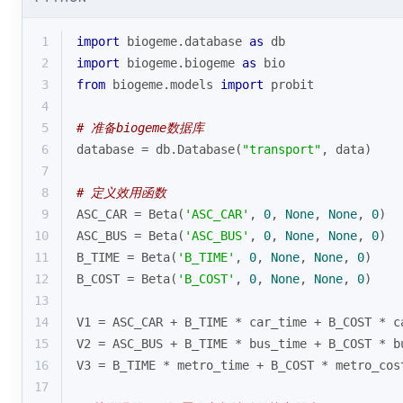
1
import
 biogeme.database 
as
 db
2
import
 biogeme.biogeme 
as
 bio
3
from
 biogeme.models 
import
 probit
4
5
# 准备biogeme数据库
6
database = db.Database(
"transport"
, data)
7
8
# 定义效用函数
9
ASC_CAR = Beta(
'ASC_CAR'
, 
0
, 
None
, 
None
, 
0
)
10
ASC_BUS = Beta(
'ASC_BUS'
, 
0
, 
None
, 
None
, 
0
)
11
B_TIME = Beta(
'B_TIME'
, 
0
, 
None
, 
None
, 
0
)
12
B_COST = Beta(
'B_COST'
, 
0
, 
None
, 
None
, 
0
)
13
14
V1 = ASC_CAR + B_TIME * car_time + B_COST * c
15
V2 = ASC_BUS + B_TIME * bus_time + B_COST * b
16
V3 = B_TIME * metro_time + B_COST * metro_cos
17