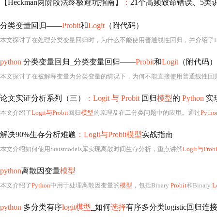
【Heckman两阶段法终极避坑指南】
：
21个高频致命错误、5类
分类变量回归——
Probit
和
Logit
（附代码）
本文探讨了在处理分类变量回归时，为什么不能使用普通线性回归，并介绍了Li
python
分类变量回归_分类变量回归——
Probit
和
Logit
（附代码）
本文探讨了在被解释变量为分类变量的情况下，为何不能直接使用普通线性回
论文实证分析系列（三）
：Logit 与 Probit
回归
模型
的
Python
实
本文介绍了
Logit与Probit
回归
模型
的原理及在二分类问题中的应用。通过
Pytho
解决90%生存分析难题
：Logit与Probit模型
实战指南
本文介绍如何使用Statsmodels库实现离散时间生存分析，重点讲解
Logit与Pro
python
离散因变量
模型
本文介绍了
Python
中用于处理离散因变量的
模型
，包括Binary
Probit
和Binary
L
python
多分类有序
logit模型
_如何
选择
有序多分类logistic回归