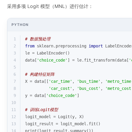
采用多项 Logit 模型（MNL）进行估计：
PYTHON
1
# 数据预处理
2
from
 sklearn.preprocessing 
import
 LabelEncode
3
le = LabelEncoder()
4
data[
'choice_code'
] = le.fit_transform(data[
'
5
6
# 构建特征矩阵
7
X = data[[
'car_time'
, 
'bus_time'
, 
'metro_time
8
'car_cost'
, 
'bus_cost'
, 
'metro_cost
9
y = data[
'choice_code'
]
10
11
# 训练Logit模型
12
logit_model = Logit(y, X)
13
logit_result = logit_model.fit()
14
print
(logit_result.summary())