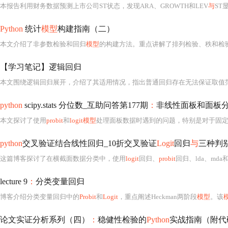
本报告利用财务数据预测上市公司ST状态，发现ARA、GROWTH和LEV
与
ST
Python
统计
模型
构建指南（二）
本文介绍了非参数检验和回归
模型
的构建方法。重点讲解了排列检验、秩和检验、符号秩检验、Kruskal-Walli
【学习笔记】逻辑回归
本文围绕逻辑回归展开，介绍了其适用情况，指出普通回归存在无法保证取值
python
scipy.stats 分位数_互助问答第177期
：
非线性面板和面板
本文探讨了使用
probit
和
logit模型
处理面板数据时遇到的问题，特别是对于固
python
交叉验证结合线性回归_10折交叉验证
Logit
回归
与
三种判别
这篇博客探讨了在横截面数据分类中，使用
logit
回归、
probit
回归、lda、mda和fd
lecture 9
：
分类变量回归
博客介绍分类变量回归中的
Probit
和
Logit
，重点阐述Heckman两阶段
模型
。该
论文实证分析系列（四）
：
稳健性检验的
Python
实战指南（附代