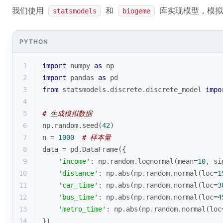
我们使用
和
库实现模型，模拟包
statsmodels
biogeme
PYTHON
1
import
 numpy 
as
 np
2
import
 pandas 
as
 pd
3
from
 statsmodels.discrete.discrete_model 
impo
4
5
# 生成模拟数据
6
np.random.seed(
42
)
7
n = 
1000
# 样本量
8
data = pd.DataFrame({
9
'income'
: np.random.lognormal(mean=
10
, si
10
'distance'
: np.
abs
(np.random.normal(loc=
1
11
'car_time'
: np.
abs
(np.random.normal(loc=
3
12
'bus_time'
: np.
abs
(np.random.normal(loc=
4
13
'metro_time'
: np.
abs
(np.random.normal(loc
14
})