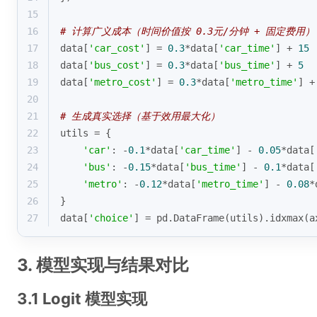
15
16
# 计算广义成本（时间价值按 0.3元/分钟 + 固定费用）
17
data[
'car_cost'
] = 
0.3
*data[
'car_time'
] + 
15
18
data[
'bus_cost'
] = 
0.3
*data[
'bus_time'
] + 
5
19
data[
'metro_cost'
] = 
0.3
*data[
'metro_time'
] +
20
21
# 生成真实选择（基于效用最大化）
22
utils = {
23
'car'
: -
0.1
*data[
'car_time'
] - 
0.05
*data[
24
'bus'
: -
0.15
*data[
'bus_time'
] - 
0.1
*data[
25
'metro'
: -
0.12
*data[
'metro_time'
] - 
0.08
*
26
}
27
data[
'choice'
] = pd.DataFrame(utils).idxmax(a
3. 模型实现与结果对比
3.1 Logit 模型实现