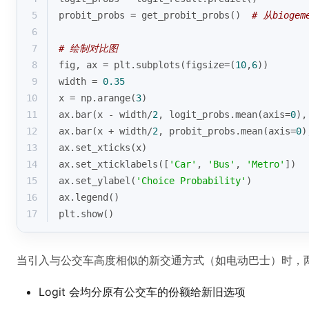
5
probit_probs = get_probit_probs()  
# 从bioge
6
7
# 绘制对比图
8
fig, ax = plt.subplots(figsize=(
10
,
6
))
9
width = 
0.35
10
x = np.arange(
3
)
11
ax.bar(x - width/
2
, logit_probs.mean(axis=
0
),
12
ax.bar(x + width/
2
, probit_probs.mean(axis=
0
)
13
ax.set_xticks(x)
14
ax.set_xticklabels([
'Car'
, 
'Bus'
, 
'Metro'
])
15
ax.set_ylabel(
'Choice Probability'
)
16
ax.legend()
17
plt.show()
当引入与公交车高度相似的新交通方式（如电动巴士）时，
Logit 会均分原有公交车的份额给新旧选项