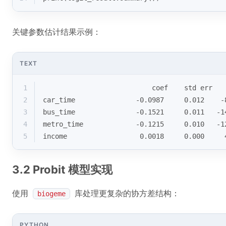
关键参数估计结果示例：
TEXT
1
                           coef    std err   
2
car_time               -0.0987     0.012    -
3
bus_time               -0.1521     0.011   -1
4
metro_time             -0.1215     0.010   -1
5
income                  0.0018     0.000     
3.2 Probit 模型实现
使用
库处理更复杂的协方差结构：
biogeme
PYTHON