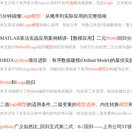
本文介绍了有序多分类logistic回归中如何
选择
连接函数，包括
Logit
、互补双对
5分钟搞懂
Logit模型：
从概率到实际应用的完整指南
本文系统讲解
Logit模型
的核心原理，包括几率、对数几率及S型函数映射；重点阐述
MATLAB算法实战应用案例精讲-【数模应用】二元
Probit
回归分
本文探讨
Probit与Logit
回归
模型
的区别
与
联系，分析它们在处理二元分类问题
DBDA-
python
项目进阶
：
有序数据建模(Ordinal Model)的最佳实
本文基于DBDA-
python
项目，详解贝叶斯框架下有序
Probit模型
的构建
与
应用，
Probit
和
Logit
回归
本文详细探讨了
Python
编程中的装饰器概念，包括其工作原理、如何创建自定义装饰器以及在实际项目中的应用案例。通过阅读
二值
logit模型
的适用条件_二值变量的
模型选择
、内生转换
模型
本文讨论了在实证分析中遇到的内生性问题，特别是涉及二值变量的tobit和ivtob
python
广义似然比_回归五式第二式
：
0-
1
回归——上市公司ST状态