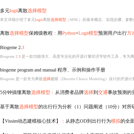
多元
logit
离散
选择模型
本文详细介绍了多元
logit
离散
选择模型
（MNL）的基本概念、实现步骤、参数
离散
选择模型
保姆级教程
：
用
Python
+
Logit模型
预测用户出行
方
Biogeme 2.
3
Biogeme 2.
3
是一款功能强大、高度专业化的开源计量经济学软件工具，专为
biogeme program and manual 程序、示例和操作手册
Biogeme 是一款专为离散
选择
建模（Discrete Choice Modeling）设
5分钟搞懂离散
选择模型：
从消费者品牌
选择
到
交通
事故预测的
基于离散
选择模型
的出行行为分析（1）问题阐述（10分）对所研究的
【Vissim动态建模核心技术】
：
从静态OD到出行行为
模拟
的全