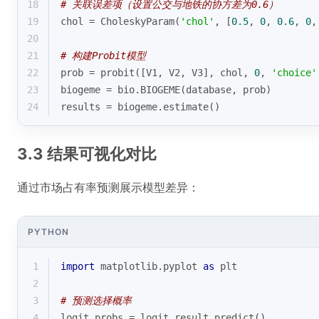
18
# 关联误差项（设置公交与地铁的协方差为0.6）
19
chol = CholeskyParam(
'chol'
, [
0.5
, 
0
, 
0.6
, 
0
,
20
21
# 构建Probit模型
22
prob = probit([V1, V2, V3], chol, 
0
, 
'choice'
23
biogeme = bio.BIOGEME(database, prob)
24
results = biogeme.estimate()
3.3 结果可视化对比
通过市场占有率预测展示模型差异：
PYTHON
1
import
 matplotlib.pyplot 
as
 plt
2
3
# 预测选择概率
4
logit_probs = logit_result.predict()