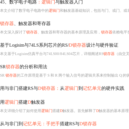
45、数字电子电路
：逻辑门
与触发器入门
本文介绍了数字电子电路中的
逻辑门
和触发器基础知识，包括与门、或门、或
锁存器
、触发器和寄存器
本文深入探讨了
锁存器
、触发器和寄存器的基本原理及应用，
锁存器
依赖电平变化进行数据存
基于Logisim与74LS系列芯片的RS/
D锁存器
设计与硬件验证
本文基于Logisim仿真平台与74LS00/84LS04芯片，详细阐述RS
锁存器
（由交
SR
锁存器
的分析和用法
SR
锁存器
的工作原理是基于 S 和 R 两个输入信号的逻辑关系来控制输出 Q 的
用与非门搭建RS与
D锁存器：
从
逻辑门
到
记忆单元
的硬件实践
用
逻辑门
搭建
D
触发器
本文详细介绍了如何使用
逻辑门
搭建
D
触发器。首先解释了
D
触发器的基本原理
从与非门到
记忆单元：手把手
搭建RS与
D锁存器