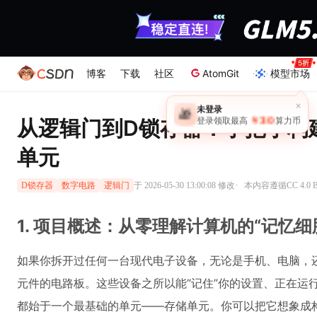
博客
下载
社区
AtomGit
模型市场
×
未登录
🎁
￥30
从逻辑门到D锁存器：手把手构
登录领取最高
算力币
单元
·
于 2026-05-30 13:00:08 修改
本内容遵循CC 4.0
D锁存器
数字电路
逻辑门
1. 项目概述：从零理解计算机的“记忆细
如果你拆开过任何一台现代电子设备，无论是手机、电脑，
元件的电路板。这些设备之所以能“记住”你的设置、正在运
都始于一个最基础的单元——存储单元。你可以把它想象成