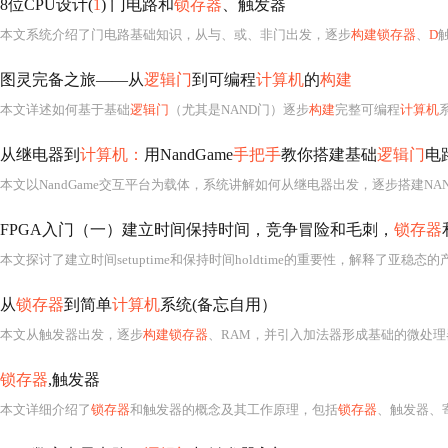
8位CPU设计(
1
) 门电路和
锁存器
、触发器
本文系统介绍了门电路基础知识，从与、或、非门出发，逐步
构建锁存器
、
D
触
图灵完备之旅——从
逻辑门
到可编程
计算机
的
构建
本文详述如何基于基础
逻辑门
（尤其是NAND门）逐步
构建
完整可编程
计算机
从继电器到
计算机：
用NandGame
手把手
教你搭建基础
逻辑门
电
本文以NandGame交互平台为载体，系统讲解如何从继电器出发，逐步搭建NA
FPGA入门（一）建立时间保持时间，竞争冒险和毛刺，
锁存器
本文探讨了建立时间setuptime和保持时间holdtime的重要性，解释了亚稳
从
锁存器
到简单
计算机
系统(备忘自用）
本文从触发器出发，逐步
构建锁存器
、RAM，并引入加法器形成基础的微处理器系统。通过
锁存器
,触发器
本文详细介绍了
锁存器
和触发器的概念及其工作原理，包括
锁存器
、触发器、寄存器、移