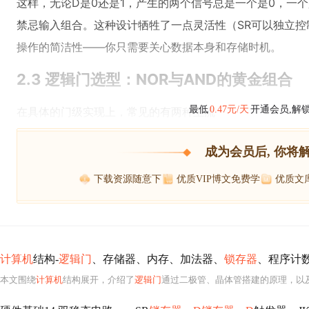
这样，无论D是0还是1，产生的两个信号总是一个是0，一个
禁忌输入组合。这种设计牺牲了一点灵活性（SR可以独立
操作的简洁性——你只需要关心数据本身和存储时机。
2.3 逻辑门选型：NOR与AND的黄金组合
最低
0.47元/天
开通会员,解
在具体的门级实现上，常见的有两种主流
成为会员后, 你将
下载资源随意下
优质VIP博文免费学
优质文
计算机
结构-
逻辑门
、存储器、内存、加法器、
锁存器
、程序计
本文围绕
计算机
结构展开，介绍了
逻辑门
通过二极管、晶体管搭建的原理，以