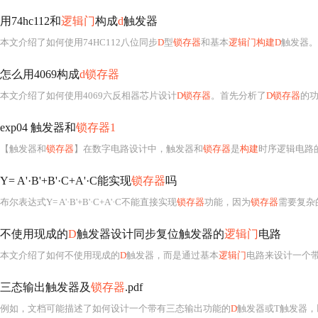
用74hc112和
逻辑门
构成
d
触发器
本文介绍了如何使用74HC112八位同步
D
型
锁存器
和基本
逻辑门构建D
触发器。
怎么用4069构成
d锁存器
本文介绍了如何使用4069六反相器芯片设计
D锁存器
。首先分析了
D锁存器
的功
exp04 触发器和
锁存器1
【触发器和
锁存器
】在数字电路设计中，触发器和
锁存器
是
构建
时序逻辑电路
Y= A'·B'+B'·C+A'·C能实现
锁存器
吗
布尔表达式Y= A'·B'+B'·C+A'·C不能直接实现
锁存器
功能，因为
锁存器
需要复杂
不使用现成的
D
触发器设计同步复位触发器的
逻辑门
电路
本文介绍了如何不使用现成的
D
触发器，而是通过基本
逻辑门
电路来设计一个带有同步复位功能的触发器
三态输出触发器及
锁存器
.pdf
例如，文档可能描述了如何设计一个带有三态输出功能的
D
触发器或T触发器，