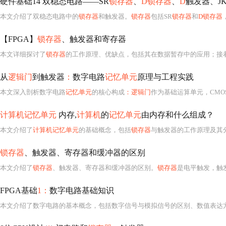
硬件基础14 双稳态电路——SR
锁存器
、
D锁存器
、
D
触发器、J
本文介绍了双稳态电路中的
锁存器
和触发器。
锁存器
包括SR
锁存器
和
D锁存器
【FPGA】
锁存器
、触发器和寄存器
本文详细探讨了
锁存器
的工作原理、优缺点，包括其在数据暂存中的应用；接着介绍了触发器，强调其边沿触发特
从
逻辑门
到触发器
：
数字电路
记忆单元
原理与工程实践
本文深入剖析数字电路
记忆单元
的核心构成
：逻辑门
作为基础运算单元，CMO
计算机记忆单元
内存,
计算机
的
记忆单元
由内存和什么组成？
本文介绍了
计算机记忆单元
的基础概念，包括
锁存器
与触发器的工作原理及其分类
锁存器
、触发器、寄存器和缓冲器的区别
本文介绍了
锁存器
、触发器、寄存器和缓冲器的区别。
锁存器
是电平触发，触
FPGA基础
1：
数字电路基础知识