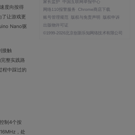
家长监护
中国互联网举报中心
压速度向按得
网络110报警服务
Chrome商店下载
为了让游戏更
账号管理规范
版权与免责声明
版权申诉
出版物许可证
o Nano驱
©1999-2026北京创新乐知网络技术有限公司
刚接触
的完整实践路
过程中踩过的
控制4个按
6MHz，处