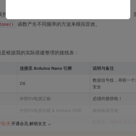
获胜）对应不同频率和节奏的声音，能极大增强游戏的沉浸感。
函数产生不同频率的方波来模拟音效。
tone()
面是根据我的实际搭建整理的接线表：
连接至 Arduino Nano 引脚
说明与备注
数据信号线，串联一个2
D6
安全
外部5V电源正极
必须外接供电！
外部5V电源负极 & Arduino GND
确保电源共地
D2
配置为
INPUT_PULLU
47元/天
开通会员,解锁全文