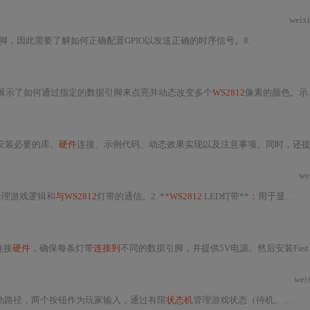
weix
引脚，因此需要了解如何正确配置GPIO以发送正确的时序信号。8.
码展示了如何通过指定的数据引脚来点亮并动态改变多个
WS2812
像素的颜色。示例中使用了Adafruit_NeoPixel库，通过设置像素颜色并调用show()方法来更新显示。同时，文章强调了正确安装第三方库文件和开发环境版本兼容性的重要性。
安装必要的库、
硬件
连接、示例代码、动态效果实现以及注意事项。同时，还提供了扩展应用的建议，如通过添加按钮或传感器实现交互式
we
处理游戏逻辑和
与WS2812
灯带的通信。2. **
WS2812
LED灯带**
：
用于显示游戏画面。
连接
硬件
，确保每条灯带
连接到
不同的数据引脚，并提供5V电源。然后安装FastLED库，并通过示例代码展示如何初始化和控制两条灯带，实现动态和静态效果。
wei
移动路径，两个按钮作为玩家输入，通过有限
状态机
管理游戏状态（待机、进行中、胜利）。重点涵盖