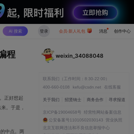
AI 搜索
登录
会员·新人礼包
消息
创作中心
机编程
weixin_34088048
联系我们（工作时间：8:30-22:00）
400-660-0108
kefu@csdn.net
在线客服
来。正好想起
关于我们
招贤纳士
商务合作
寻求报道
出来。于是，
京ICP备19004658号
经营性网站备案信息
公安备案号11010502030143
营业执照
北京互联网违法和不良信息举报中心
子的中点。两