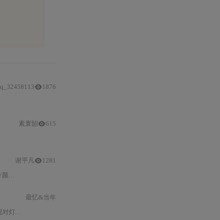
q_32458113
1876
素寰韶
615
谢平凡
1281
调整颜
最忆&当年
效果的控制。