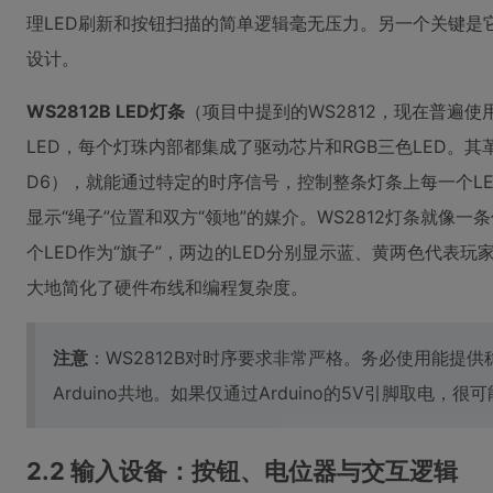
理LED刷新和按钮扫描的简单逻辑毫无压力。另一个关键是它
设计。
WS2812B LED灯条
（项目中提到的WS2812，现在普遍使
LED，每个灯珠内部都集成了驱动芯片和RGB三色LED。其
D6），就能通过特定的时序信号，控制整条灯条上每一个L
显示“绳子”位置和双方“领地”的媒介。WS2812灯条就像
个LED作为“旗子”，两边的LED分别显示蓝、黄两色代表玩
大地简化了硬件布线和编程复杂度。
注意
：WS2812B对时序要求非常严格。务必使用能提
Arduino共地。如果仅通过Arduino的5V引脚取电
2.2 输入设备：按钮、电位器与交互逻辑