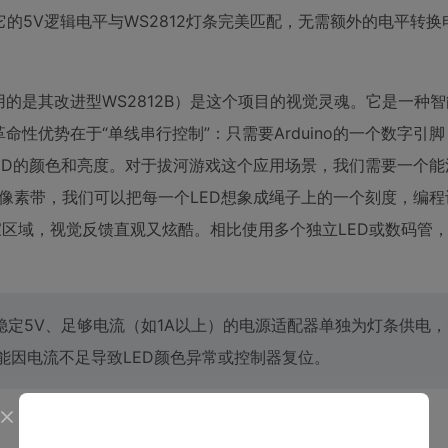
的5V逻辑电平与WS2812灯条完美匹配，无需额外的电平转换
用的是其改进型WS2812B）是这个项目的视觉灵魂。它是一种
革命性优势在于“单线串行控制”：只需要Arduino的一个数字引
ED的颜色和亮度。对于拔河游戏这个应用场景，我们需要一个能
一条像素带，我们可以把每一个LED想象成绳子上的一个刻度，编
家区域，视觉反馈直观又炫酷。相比使用多个独立LED或数码管，W
供稳定5V、足够电流（如1A以上）的电源适配器单独为灯条供电
，很可能因电流不足导致LED颜色异常或控制器复位。