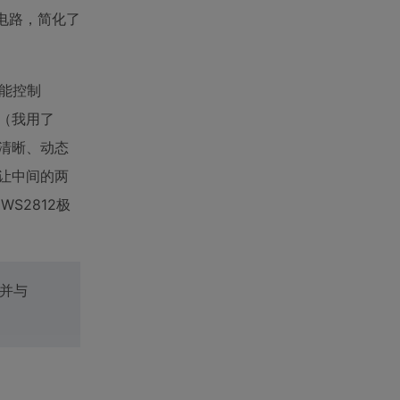
电路，简化了
智能控制
脚（我用了
清晰、动态
程让中间的两
S2812极
，并与