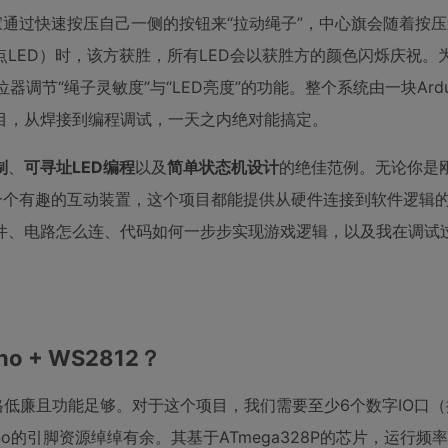
家通过快速按压自己一侧的按钮来“拉动绳子”，中心旗会随着按
LED）时，该方获胜，所有LED会以获胜方的颜色闪烁庆祝。
调节“绳子灵敏度”与“LED亮度”的功能。整个系统由一块Arduin
目，从焊接到编程调试，一天之内绝对能搞定。
制
、
可寻址LED编程
以及
简单状态机设计
的绝佳范例。无论你是
增加一个有趣的互动装置，这个项目都能提供从硬件连接到软件逻辑
件、电路怎么连、代码如何一步步实现游戏逻辑，以及我在调试
o + WS2812？
低廉且功能足够。对于这个项目，我们需要至少6个数字IO口（
的引脚资源绰绰有余。其基于ATmega328P的芯片，运行频率1