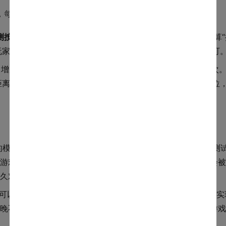
套包含一个“拉力按钮”和一个“BOOST按钮”。
测按压频率
。代码中会通过测量两次按压之间的时间间隔来计算“
玩家移动的速度就越快。这里选用最普通的常开型轻触开关即可
了增加游戏策略深度，我设计为每局游戏每位玩家只能使用一次
距离。这个功能通过一个状态标志位来实现，按下后标志位置位
模拟值（0-1023）映射到5个速度等级上。这个功能解决了测
游戏变得冗长乏味。通过调高灵敏度（即使微小的速度差也会被
久对抗的玩家。
度可以在0-255之间设置。将A1的模拟值映射到这个范围，就能
晚不同的环境光下都能获得舒适的视觉体验，也避免了夜间游戏