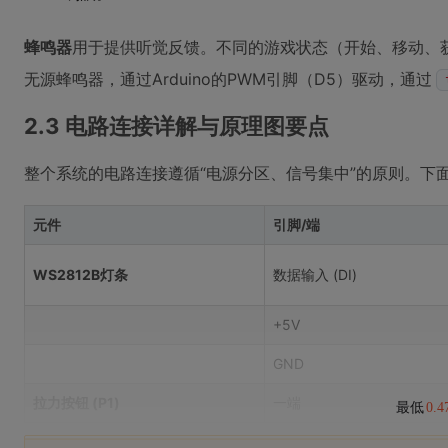
蜂鸣器
用于提供听觉反馈。不同的游戏状态（开始、移动、
无源蜂鸣器，通过Arduino的PWM引脚（D5）驱动，通过
2.3 电路连接详解与原理图要点
整个系统的电路连接遵循“电源分区、信号集中”的原则。下
元件
引脚/端
WS2812B灯条
数据输入 (DI)
+5V
GND
拉力按钮 (P1)
一端
最低
0.