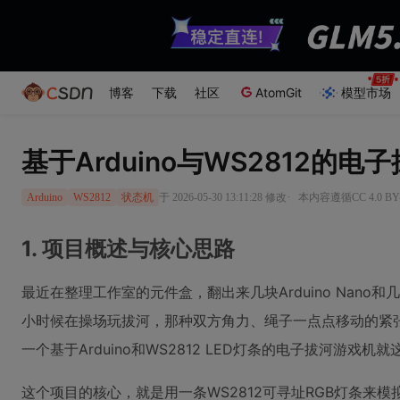
博客
下载
社区
AtomGit
模型市场
基于Arduino与WS2812
·
于 2026-05-30 13:11:28 修改
本内容遵循CC 4.0 B
Arduino
WS2812
状态机
1. 项目概述与核心思路
最近在整理工作室的元件盒，翻出来几块Arduino Nan
小时候在操场玩拔河，那种双方角力、绳子一点点移动的紧张
一个基于Arduino和WS2812 LED灯条的电子拔河游戏机
这个项目的核心，就是用一条WS2812可寻址RGB灯条来