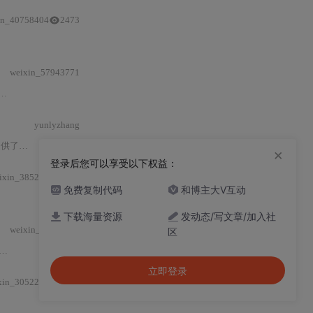
in_40758404
2473
weixin_57943771
yunlyzhang
灯光控制。
×
登录后您可以享受以下权益：
ixin_38529486
59
免费复制代码
和博主大V互动
下载海量资源
发动态/写文章/加入社
weixin_45713640
区
立即登录
xin_30522095
310
硬件
电路设计（LED限流、按钮下拉
与
消抖）、非阻塞式