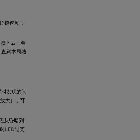
拉拽速度”。
。
。按下后，会
，直到本局结
试时发现的问
放大），可
实现从昏暗到
时LED过亮