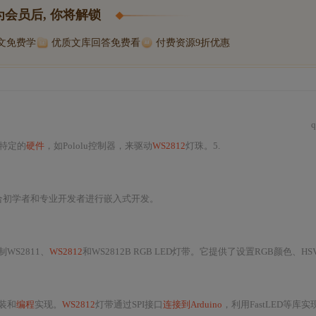
为会员后, 你将解锁
博文免费学
优质文库回答免费看
付费资源9折优惠
q
特定的
硬件
，如Pololu控制器，来驱动
WS2812
灯珠。5.
合初学者和专业开发者进行嵌入式开发。
WS2811、
WS2812
和WS2812B RGB LED灯带。它提供了设置RGB颜色、HSV颜色转换、动态
装和
编程
实现。
WS2812
灯带通过SPI接口
连接到Arduino
，利用FastLED等库实现对灯带颜色和动画