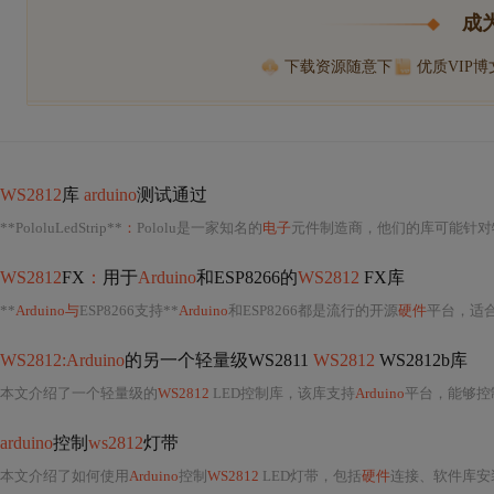
成
下载资源随意下
优质VIP
WS2812
库
arduino
测试通过
**PololuLedStrip**
：
Pololu是一家知名的
电子
元件制造商，他们的库可能针对
WS2812
FX
：
用于
Arduino
和ESP8266的
WS2812
FX库
**
Arduino与
ESP8266支持**
Arduino
和ESP8266都是流行的开源
硬件
平台，适
WS2812:Arduino
的另一个轻量级WS2811
WS2812
WS2812b库
本文介绍了一个轻量级的
WS2812
LED控制库，该库支持
Arduino
平台，能够控制
arduino
控制
ws2812
灯带
本文介绍了如何使用
Arduino
控制
WS2812
LED灯带，包括
硬件
连接、软件库安