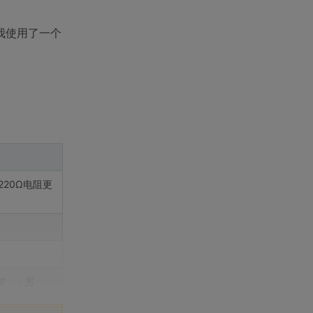
我使用了一个
20Ω电阻更
，另
P