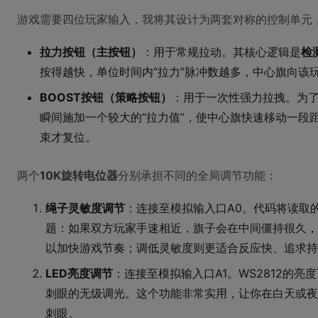
游戏需要四位玩家输入，我将其设计为两套对称的控制单元，每
拉力按钮（主按钮）
：用于常规拉动。其核心逻辑是
检
按得越快，单位时间内“拉力”脉冲数越多，中心旗向该
BOOST按钮（策略按钮）
：用于一次性强力拉拽。为
瞬间施加一个较大的“拉力值”，使中心旗快速移动一段
束才复位。
两个
10K旋转电位器
分别承担不同的全局调节功能：
绳子灵敏度调节
：连接至模拟输入口A0。代码将读取的
题：如果双方玩家手速相近，旗子会在中间僵持很久，
以加快游戏节奏；调低灵敏度则更适合反应快、追求持
LED亮度调节
：连接至模拟输入口A1。WS2812的亮
刺眼的无级调光。这个功能非常实用，让你在白天或夜
刺眼。