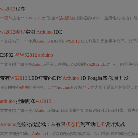
ws2812
程序
**
硬件
连接**
：WS2812
灯珠通常
连接到
微控制器的GPIO（通用输入/输出）
ws2812编程
实例
Arduino
IDE
本文提供了一个使用
Arduino
IDE控制
WS2812
LED灯带的完整示例代码。代
ESP32
与WS2812 arduino
本文介绍了如何在
Arduino
平台上使用ESP32控制
WS2812
LED灯带。内容包括
带有
WS2812
LED灯带的DIY
Arduino 1
D Pong游戏-项目开发
项目的核心
硬件
组件包括
：
1. **
Arduino
开发板**
：
作为整个系统的控制器，
arduino
控制两条
ws2812
本文介绍了如何使用
Arduino
和FastLED库来控制两条
WS2812
LED灯带。首先
Arduino
光控对战游戏
：
从有限
状态机
到互动
电子
设计实战
本文详细介绍基于
Arduino
Uno实现的光控对战游戏，采用7颗LED构成光点