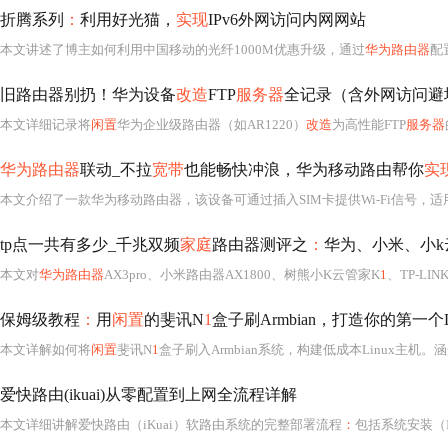
折腾系列
：
利用好光猫，
实现
IPv6外网访问内网网站
本文讲述了博主如何利用中国移动的光纤1000M优惠升级，通过
华为路由器
配
旧路由器别扔！华为设备
改造
FTP
服务器
全记录（含外网访问避
本文详细记录将
闲置
华为企业级路由器（如AR1220）
改造
为高性能FTP
服务器
华为路由器
联动_不拉
宽带
也能畅快冲浪，华为移动路由帮你
实
tp点一共有多少_千兆双频
家庭
路由器测评之
：
华为、小米、小k云管
本文对
华为路由器
AX3pro、小米路由器AX1800、树熊小K云管家K
1
、TP-LI
保姆级教程
：
用
闲置
的斐讯N
1
盒子刷Armbian，打造你的第一个L
本文详解如何将
闲置
斐讯N
1
盒子刷入Armbian系统，构建低成本Linux主机。涵盖固件降级、U盘启动、e
爱快路由(ikuai)从零配置到上网全流程详解
本文详细讲解爱快路由（iKuai）软路由系统的完整部署流程
：
包括系统安装（ISO+Ruf