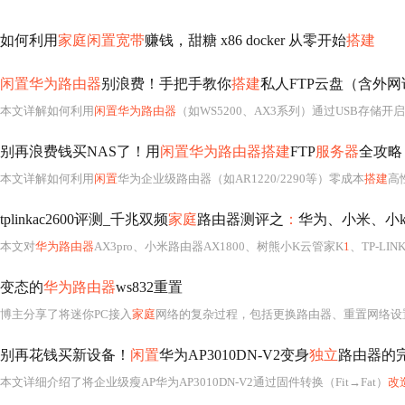
如何利用
家庭闲置宽带
赚钱，甜糖 x86 docker 从零开始
搭建
闲置华为路由器
别浪费！手把手教你
搭建
私人FTP云盘（含外
本文详解如何利用
闲置华为路由器
（如WS5200、AX3系列）通过USB存储开
别再浪费钱买NAS了！用
闲置华为路由器搭建
FTP
服务器
全攻略
本文详解如何利用
闲置
华为企业级路由器（如AR1220/2290等）零成本
搭建
高性能FT
tplinkac2600评测_千兆双频
家庭
路由器测评之
：
华为、小米、小k云
本文对
华为路由器
AX3pro、小米路由器AX1800、树熊小K云管家K
1
、TP-LI
变态的
华为路由器
ws832重置
博主分享了将迷你PC接入
家庭
网络的复杂过程，包括更换路由器、重置网络设
别再花钱买新设备！
闲置
华为AP3010DN-V2变身
独立
路由器的
本文详细介绍了将企业级瘦AP华为AP3010DN-V2通过固件转换（Fit→Fat）
改