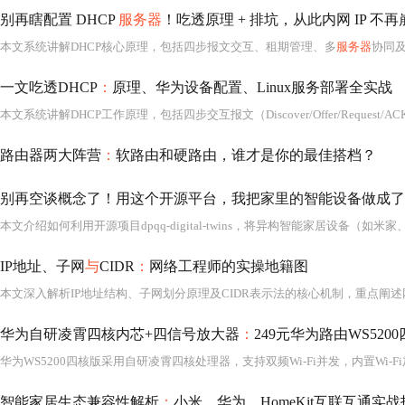
别再瞎配置 DHCP
服务器
！吃透原理 + 排坑，从此内网 IP 不再
本文系统讲解DHCP核心原理，包括四步报文交互、租期管理、多
服务器
协同及
一文吃透DHCP
：
原理、华为设备配置、Linux服务部署全实战
本文系统讲解DHCP工作原理，包括四步交互报文（Discover/Offer/Request
路由器两大阵营
：
软路由和硬路由，谁才是你的最佳搭档？
别再空谈概念了！用这个开源平台，我把家里的智能设备做成了
IP地址、子网
与
CIDR
：
网络工程师的实操地籍图
华为自研凌霄四核内芯+四信号放大器
：
249元华为路由WS52
智能家居生态兼容性解析
：
小米、华为、HomeKit互联互通实