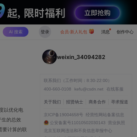
AI 搜索
登录
会员·新人礼包
消息
创作中心
weixin_34094282
联系我们（工作时间：8:30-22:00）
400-660-0108
kefu@csdn.net
在线客服
关于我们
招贤纳士
商务合作
寻求报道
调度以优化电
京ICP备19004658号
经营性网站备案信息
所能产生的总效
公安备案号11010502030143
营业执照
需要计算的联
北京互联网违法和不良信息举报中心