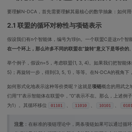
要理解N-DCA，首先需要理解其最核心的数学抽象：如何用
2.1 联盟的循环对称性与项链表示
假设我们有n个智能体，编号为1到n。一个联盟C是这n个智
在一个环上，那么许多不同的联盟在“旋转”意义下是等价的
举个例子，假设n=5，考虑联盟{1, 3, 4}。如果我们把智
5}；再旋转一步，得到{3, 5, 1}，等等。在N-DCA
如何形式化地表示这种等价类呢？这就是
项链
概念的用武之
们用“1”表示智能体在联盟中，“0”表示不在。那么，上述例子中
为1）。其循环移位
、
、
、
01101
11010
10101
010
注意
：在标准的项链理论中，两条项链如果可以通过循环