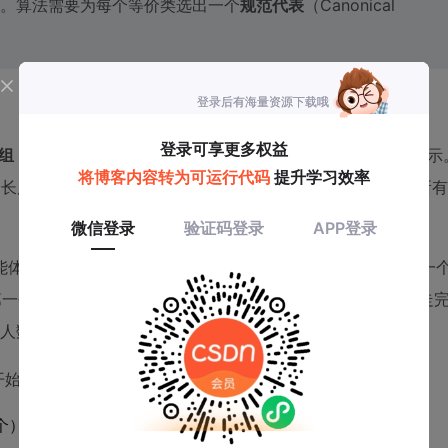
。算法需要为每个等价类选出一个
规范代表
（Canonical
Increment Array, IA）
作为项链的一种更高效的中间表示
个长度为s的非负整数序列
，满足所有
⟨t0, t1, ..., t(s-1)⟩
能体x开始，按顺时针方向行走。
表示从x走到联盟中下一
t0
第一个成员走到第二个成员需要跳过的数量，以此类推。因为走
总人数n，因此有
。
Σt_i = n - s
）开始，那么：
个）。