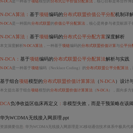
N-DCA
是一种基于
项链
模型的
分布式公平价值分配算法
，核心目标是将合作博弈论
N-DCA算法：
基于
项链
编码的
分布式联盟价值公平分配
机制详
N-DCA
是一种面向
分布式联盟
的
价值公平分配算法
，核心是将参与者贡献原子化
N-DCA算法：
基于
项链
编码的
分布式公平分配方案
深度解析
本文深度解析
N-DCA算法
，一种基于
项链
编码的
分布式联盟价值计算
与
公平分
N-DCA：
基于
项链
编码的
分布式联盟公平分配算法
解析与实践
N-DCA
是一种基于
项链
编码（Necklace Coding）的
分布式联盟公平分配算法
，
基于组合
项链
模型的
分布式联盟价值计算算法
（
N-DCA
）设计
本文提出基于组合
项链
模型的
分布式联盟价值计算算法
（
N-DCA
），面向多方
DCA
负净收益区临床再定义
：
非模型失效，而是干预策略在该阈
华为WCDMA无线接入网原理.ppt
资源摘要信息
:
华为WCDMA无线接入网原理是3G移动通信技术体系中极具代