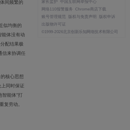
能体间频繁的
家长监护
中国互联网举报中心
网络110报警服务
Chrome商店下载
账号管理规范
版权与免责声明
版权申诉
出版物许可证
配和近似均衡的
©1999-2026北京创新乐知网络技术有限公司
的智能体没有动
但其分配结果极
的通信来协调任
出的。它的核心思想
论上同时保证
智能体“打
重复劳动。