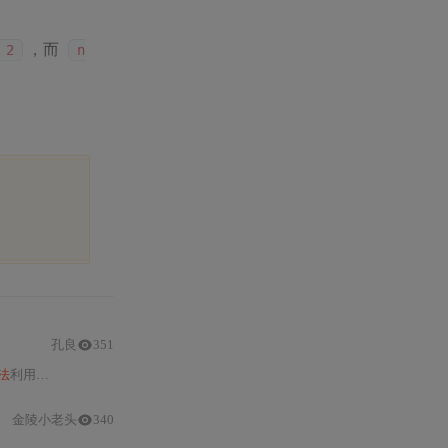
，而
 2
n
孔良
351
法
利用环状消息传递与状态聚合机制，在O(
N
)通信复杂度下支持贡献感知的
公
金陵小老头
340