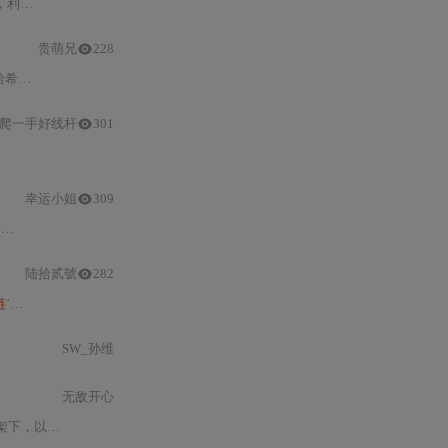
性降低
计算
冗余，并结合安全多方
计算
、零知识证明和
分布式
贵萌兄
228
抵赖。其
价值计算
函数融合稀缺性加成、
爬一手好线杆
301
分布式
贡献
计算
、加权聚合），显著降低
幸运小姐
309
与
项链
结构结合，实现贡献隐私保护下的可验证
陆拾贰號
282
链
’序列，通过稀有度、复杂度与相关性三维度量化
价值
，并融合BFT类共识机
SW_孙维
无敌开心
，内容系统性强、工程实践导向明确，深度融合了3GPP Release 99/4/5等关键版本规范，并紧密结合中国三大运营商（中国电信、中国联通、中国移动）在2009年前后获得的3G频谱