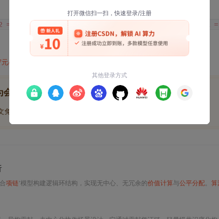
（跳过了智能体5）。 检查：
2 = 1
t0 + t1 + t2 = 1+0+1 =
47元/天
开通会员,解锁全文
一个增量数
为会员后, 你将解锁
博文免费学
优质文库回答免费看
付费资源9折优惠
析
合
项链
’模型构建逻辑环结构，实现无中心、无冗余的
价值计算
与
公平分配
。
算