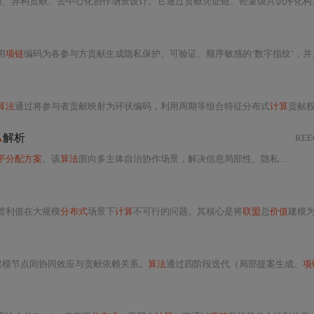
、异构贡献、去中心化协作场景设计。它通过贡献凭证链、轻量级共识序化构建无冗余全局
用
项链
编码为各参与方贡献生成隐私保护、可验证、顺序敏感的‘数字指纹’，并基于此
算法
通过将参与者贡献映射为环状编码，利用周期等组合特征分布式
计算
贡献权重，在保护隐私前提下逼近S
A
解析
RE
平分配方案
。该
算法
面向多主体自治协作场景，解决信息局部性、隐私保护、通信开销与
普利值在大规模
分布式
场景下
计算
不可行的问题。其核心是将
联盟
总
价值
建模为环状
建模节点间协同效应与贡献依赖关系。
算法
通过四阶段迭代（局部提案生成、
项