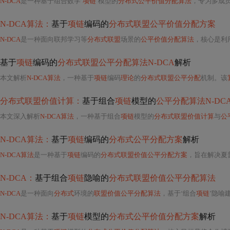
N-DCA
是一种基于组合数学‘
项链
’模型的
分布式公平价值分配算法
，专为多成员
N-DCA算法：
基于
项链
编码的
分布式联盟公平价值分配方案
N-DCA
是一种面向联邦学习等
分布式联盟
场景的
公平价值分配算法
，核心是利
基于
项链
编码的
分布式联盟公平分配算法N-DCA
解析
本文解析
N-DCA算法
，一种基于
项链
编码
理论
的
分布式联盟公平分配
机制。该
分布式联盟价值计算：
基于组合
项链
模型的
公平分配算法N-DC
本文深入解析
N-DCA算法
，一种基于组合
项链
模型的
分布式联盟价值计算
与
公
N-DCA算法：
基于
项链
编码的
分布式公平分配方案
解析
N-DCA算法
是一种基于
项链
编码的
分布式联盟价值公平分配方案
，旨在解决夏
N-DCA：
基于组合
项链
隐喻的
分布式联盟价值公平分配算法
N-DCA
是一种面向
分布式
环境的
联盟价值公平分配算法
，基于‘组合
项链
’隐喻
N-DCA算法：
基于
项链
模型的
分布式公平价值分配方案
解析