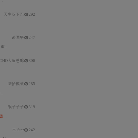
项链
，采用贪心扫描与局部调整的离散切割
算法
实现比例
公平分
天生双下巴
292
分布式
近似
计算
夏普利值，实现贡献驱动的
公平价值分配
。
算法
兼顾可
谈国平
247
hapley值
公平
性。核心包括贡献摘要生成、
分布
ECHO大鱼总舵
300
计算
复杂度等核心挑战，通过
分布式
共识机制实现对夏普利值的高效
陆拾贰號
285
‘
价值项链
’，利用旋转对称性实现局部可
计算
与全局可聚合，支持边缘
计
眠子子子
319
链
式传播聚合、
公平
性约束校验、全局预算平衡），在无中心协调、仅依赖邻
木-Star
242