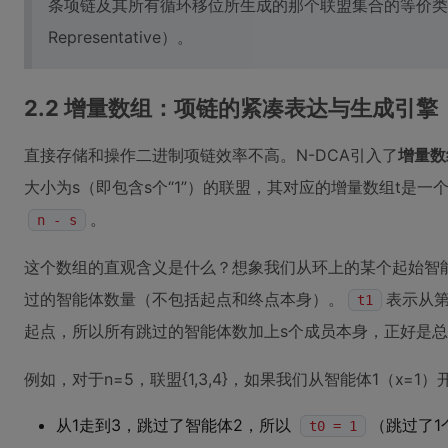
条项链及其所有循环移位所生成的那个联盟集合的等价类
Representative）。
2.2 增量数组：项链的紧凑表达与生成引擎
直接存储和操作二进制项链效率不高。N-DCA引入了
增量数组（
大小为s（即包含s个“1”）的联盟，其对应的增量数组t是一
。
n - s
这个数组的直观含义是什么？想象我们从环上的某个起始智
过的智能体数量（不包括起点和终点本身）。
表示从
t1
起点，所以所有跳过的智能体数加上s个成员本身，正好是
例如，对于n=5，联盟{1,3,4}，如果我们从智能体1（x=1
从1走到3，跳过了智能体2，所以
（跳过了1
t0 = 1