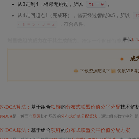
从3走到4，相邻无跳过，所以
。
t1 = 0
从4走回起点1（完成环），需要经过智能体5，所以
t
，符合条件。
- s = 5 - 3 = 2
最低
0.
增量数组的威力在于其生成能力
。给定一个起始智能体x和
成
下载资源随意下
优质VIP
N-DCA算法：
基于组合
项链
的
分布式联盟价值公平分配
技术解
N-DCA
是一种面向
联盟
协作场景的
分布式价值分配算法
，通过组合数学中的‘组
N-DCA算法：
基于组合
项链
的
分布式联盟公平价值分配方案