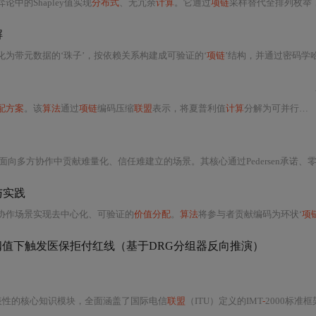
中的Shapley值实现
分布式
、无冗余
计算
。它通过
项链
采样替代全排列枚举，利用旋转等价
解
为带元数据的‘珠子’，按依赖关系构建成可验证的‘
项链
’结构，并通过密码学哈希链与数字签名保障不可篡改与不可
配方案
。该
算法
通过
项链
编码压缩
联盟
表示，将夏普利值
计算
分解为可并行的Map-Reduce三阶段流程（任务映射、
面向多方协作中贡献难量化、信任难建立的场景。其核心通过Pedersen承诺、零知识证明（如Groth16/Plonk）
与实践
协作场景实现去中心化、可验证的
价值分配
。
算法
将参与者贡献编码为环状‘
项
值下触发医保拒付红线（基于DRG分组器反向推演）
表性的核心知识模块，全面涵盖了国际电信
联盟
（ITU）定义的IMT
-
2000标准框架下，以宽带码分多址（Wideband Code Division Multiple Access, WCDMA）为关键技术的第三代移动通信系统架构、物理层设计、协议栈结构、无线资源管理机制及端到端信令交互逻辑。该PPT文档由华为技术有限公司编制，属内部公开技术资料