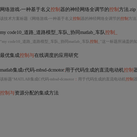
网络游戏-一种基于名义
控制
器的神经网络全调节的
控制
方法.zip
该技术方案标题《网络游戏-一种基于名义
控制
器的神经网络全调节的
控制
方法
my code10_道路_道路模型_车队_协同matlab_车队
控制_
“my code10_道路_道路模型_车队_协同matlab_车队
控制
_”这一标题所涵盖的知识体系，深度嵌入于智能交通系统
最优集成
控制与
在线调度的应用研究
matlab集成c代码-mbsd-dcmotor
:
用于代码生成的直流电动机
控制
该标题“MATLAB集成C代码-mbsd-dcmotor
：
用于代码生成的直流电动机
控制
器
控制与
资源分配的集成方法