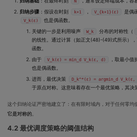
归纳基础
：在最终时刻
，通常设定终端成本，容
N
归纳步骤
：假设在时刻
，
是偶
k+1
V_{k+1}(ε)
也是偶函数。
V_k(ε)
关键的一步是利用噪声
分布的对称性（
W_k
的线性。通过计算（如正文(48)-(49)式所示）
函数。
由于
，取最小值
V_k(ε) = min_d V_k(ε, d)
也是偶函数。
进而，最优决策
D_k^*(ε) = argmin_d V_k(ε,
于原点对称。这意味着存在一个最优策略，其决
这个归纳论证严密地建立了：在有限时域内，对于任何零均
它是对称的
。
4.2 最优调度策略的阈值结构