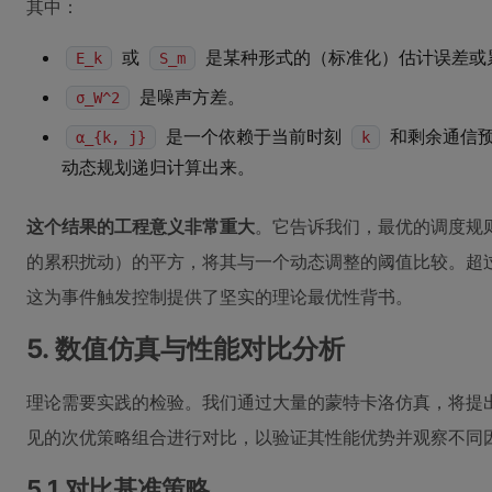
其中：
或
是某种形式的（标准化）估计误差或
E_k
S_m
是噪声方差。
σ_W^2
是一个依赖于当前时刻
和剩余通信
α_{k, j}
k
动态规划递归计算出来。
这个结果的工程意义非常重大
。它告诉我们，最优的调度规
的累积扰动）的平方，将其与一个动态调整的阈值比较。超
这为事件触发控制提供了坚实的理论最优性背书。
5. 数值仿真与性能对比分析
理论需要实践的检验。我们通过大量的蒙特卡洛仿真，将提出
见的次优策略组合进行对比，以验证其性能优势并观察不同
5.1 对比基准策略