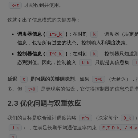
才能收到并使用。
k+τ
这就引出了信息模式的关键差异：
调度器信息 (
)
：在时刻
，调度器（决定
I^S_k
k
信息，包括所有过去的状态、控制输入和调度决策。
控制器信息 (
)
：在时刻
，控制器只知道
I^C_k
k
态观测值。因此，控制输入
只能是其信息集
U_k
I
延迟
是问题的关键调味剂
。如果
（无延迟），
τ
τ=0
多。但
是更现实的假设，它使得控制器的信息总是
τ>0
2.3 优化问题与双重效应
我们的目标是联合设计调度策略
（决定每个
π^s
D_k
），在满足长期平均通信速率约束
U_k
E[Σ D_k] / N ≤
。
J