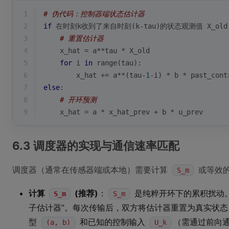
1
# 伪代码：控制器端状态估计器
2
if
 在时刻k收到了来自时刻(k-tau)的状态观测值 X_old
3
# 重置估计器
4
    x_hat = a**tau * X_old
5
for
 i 
in
range
(tau):
6
        x_hat += a**(tau-
1
-i) * b * past_cont
7
else
:
8
# 开环预测
9
    x_hat = a * x_hat_prev + b * u_prev
6.3 调度器的实现与通信速率匹配
调度器（通常在传感器端或本地）需要计算
或等效
S_m
计算
(推荐)
：
是纯粹开环下的累积扰动。
S_m
S_m
子估计器”。每次传输后，双方将估计器重置为真实状
型
和已知的控制输入
（需通过前向
(a, b)
U_k