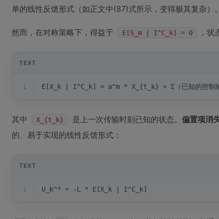
单的线性反馈形式（如正文中(87)式所示，变得极其复杂）
然而，在对称策略下，得益于
，状
E[S_m | I^C_k] = 0
TEXT
1
E[X_k | I^C_k] = a^m * X_{t_k} + Σ（已知的
其中
是上一次传输时刻已知的状态。
偏置项消
X_{t_k}
的、易于实现的线性反馈形式：
TEXT
1
U_k^* = -L * E[X_k | I^C_k]