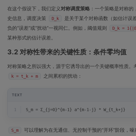
在这个假设下，我们定义
对称调度策略
：一个策略是对称的
史信息，调度决策
是关于某个对称函数（如估计误
D_k
负的“误差”或“扰动”一视同仁。例如，阈值规则
D_k = 1{|
某种形式的估计误差。
3.2 对称性带来的关键性质：条件零均值
对称策略之所以强大，源于它诱导出的一个关键概率性质。
之间累积的扰动：
k = t_k + m
TEXT
1
S_m = Σ_{j=0}^{m-1} a^{m-1-j} * W_{t_k+j}
可以理解为在无通信、无控制干预的“开环”阶段，噪
S_m