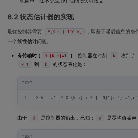
现简单，在不少应用中性能损失可接受。
6.2 状态估计器的实现
最优控制器需要
，即基于滞后信息的条
E[X_k | I^C_k]
一个
线性估计
问题。
有传输时 (
)
：控制器在时刻
收到了
D_{k-τ}=1
k
到
的状态演化是：
k-τ
k
TEXT
1
X_k = a^τ * X_{k-τ} + Σ_{i=0}^{τ-1} a^{τ-
由于
是控制器的输出，已知；
是零均值噪声
U
W
TEXT