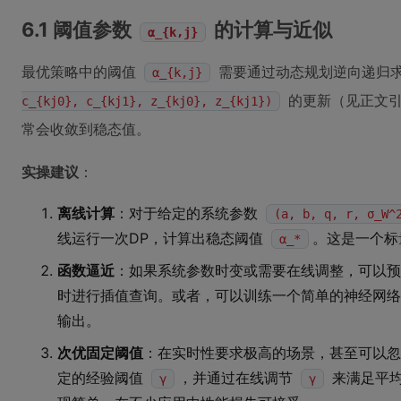
6.1 阈值参数
的计算与近似
α_{k,j}
最优策略中的阈值
需要通过动态规划逆向递归
α_{k,j}
的更新（见正文引
c_{kj0}, c_{kj1}, z_{kj0}, z_{kj1})
常会收敛到稳态值。
实操建议
：
离线计算
：对于给定的系统参数
(a, b, q, r, σ_W^
线运行一次DP，计算出稳态阈值
。这是一个标
α_*
函数逼近
：如果系统参数时变或需要在线调整，可以预
时进行插值查询。或者，可以训练一个简单的神经网络
输出。
次优固定阈值
：在实时性要求极高的场景，甚至可以
定的经验阈值
，并通过在线调节
来满足平
γ
γ