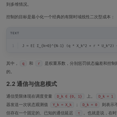
到多维情况。
控制的目标是最小化一个经典的有限时域线性二次型成本：
TEXT
1
J = E[ Σ_{k=0}^{N-1} (q * X_k^2 + r * U_k^2) 
其中，
和
是权重系数，分别惩罚状态偏差和控制
q
r
的。
2.2 通信与信息模式
通信受限体现在调度变量
上。
D_k ∈ {0, 1}
D_k = 1
器发送一次状态观测值
；
则表示
Y_k = X_k
D_k = 0
但存在一个固定的、已知的通信延迟
。也就是说，在
τ