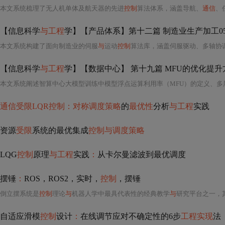
本文系统梳理了无人机单体及航天器的先进
控制
算法体系，涵盖导航、
通信
、任
【信息科学
与工程
学】【产品体系】第十二篇 制造业生产加工0
本文系统构建了面向制造业的伺服
与
运动
控制
算法库，涵盖伺服驱动、多轴协
【信息科学
与工程
学】【数据中心】 第十九篇 MFU的优化提升
本文系统阐述智算中心大模型训练中模型浮点运算利用率（MFU）的定义、多
通信受限LQR控制：对称调度策略
的
最优性
分析
与工程
实践
资源
受限
系统的最优集成
控制与调度策略
LQG
控制
原理
与工程
实践
：
从卡尔曼滤波到最优调度
摆锤
：
ROS，ROS2，实时，
控制
，摆锤
倒立摆系统是
控制
理论
与
机器人学中最具代表性的经典教学
与
研究平台之一，其核
自适应滑模
控制
设计
：
在线调节应对不确定性的6步
工程实现
法