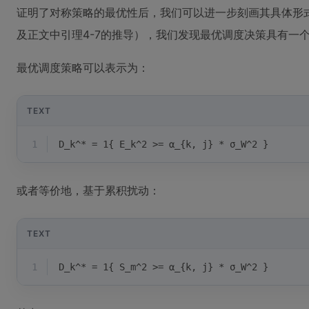
证明了对称策略的最优性后，我们可以进一步刻画其具体形
及正文中引理4-7的推导），我们发现最优调度决策具有一
最优调度策略可以表示为：
TEXT
1
D_k^* = 1{ E_k^2 >= α_{k, j} * σ_W^2 }
或者等价地，基于累积扰动：
TEXT
1
D_k^* = 1{ S_m^2 >= α_{k, j} * σ_W^2 }