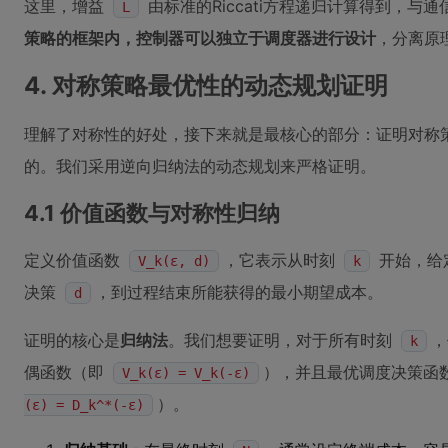
这里，增益
由标准的Riccati方程递归计算得到，与
L
策略的框架内，控制器可以独立于调度器进行设计
，分离原
4. 对称策略最优性的动态规划证明
理解了对称性的好处，接下来就是最核心的部分：证明对称
的。我们采用逆向归纳法的动态规划来严格证明。
4.1 价值函数与对称性归纳
定义价值函数
，它表示从时刻
开始，给
V_k(ε, d)
k
决策
，到过程结束所能获得的最小期望成本。
d
证明的核心是
归纳法
。我们想要证明，对于所有时刻
，
k
偶函数（即
），并且最优调度决策函
V_k(ε) = V_k(-ε)
）。
(ε) = D_k^*(-ε)