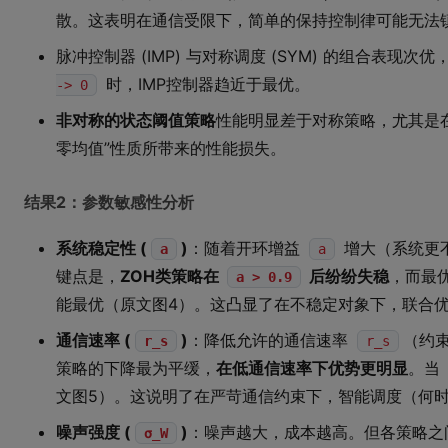
散。这表明在通信受限下，简单的保持控制律可能无法
脉冲控制器 (IMP) 与对称调度 (SYM) 的组合表
时，IMP控制器趋近于最优。
-> 0
非对称的状态阈值策略
性能明显差于对称策略，尤其是
零均值”性质所带来的性能损失。
结果2：参数敏感性分析
系统稳定性 (
)
：随着开环增益
增大（系统更
a
a
键点是，
ZOH类策略在
后纷纷失稳
，而最优
a > 0.9
能最优（原文图4）。这凸显了在不稳定对象下，联合
通信速率 (
)
：降低允许的通信速率
（约
r_s
r_s
策略的下降最为平缓，
在低通信速率下优势更明显
。当
文图5）。这说明了在严苛通信约束下，智能调度（何
噪声强度 (
)
：噪声越大，成本越高。但各策略之
σ_W