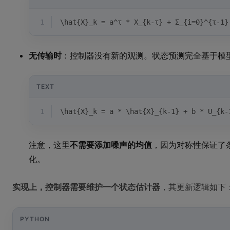
1
\hat{X}_k = a^τ * X_{k-τ} + Σ_{i=0}^{τ-1}
无传输时
：控制器没有新的观测。状态预测完全基于模
TEXT
1
\hat{X}_k = a * \hat{X}_{k-1} + b * U_{k-
注意，这里
不需要添加噪声的均值
，因为对称性保证了
化。
实现上，控制器需要维护一个状态估计器
，其更新逻辑如下
PYTHON