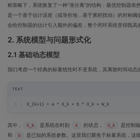
称策略下，系统恢复了一种“准分离”的结构：最优控制器依
是一个基于估计误差（或等价地，基于累积扰动）的对称阈
会给控制器的估计引入额外的偏差，整个闭环系统变得既高
2. 系统模型与问题形式化
2.1 基础动态模型
我们考虑一个经典的标量线性时不变系统，其离散时间动态
TEXT
1
X_{k+1} = a * X_k + b * U_k + W_k
其中，
是系统在时刻
的状态，
是控制
X_k
k
U_k
和
是已知的系统参数。这里我们聚焦于标量系统，这
b