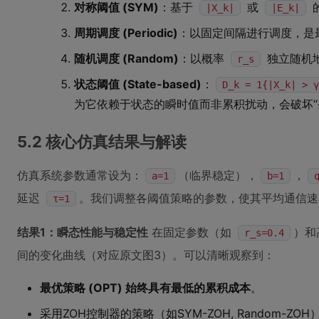
对称阈值 (SYM)
：基于
或
|X_k|
|E_k|
周期调度 (Periodic)
：以固定间隔进行调度，是
随机调度 (Random)
：以概率
独立随机
r_s
状态阈值 (State-based)
：
D_k = 1{|X_k| > γ
为它依赖于状态的瞬时值而非累积扰动，会破坏“
5.2 核心仿真结果与解读
仿真系统参数通常设为：
（临界稳定），
，
a=1
b=1
延迟
。我们调整各阈值策略的参数，使其平均通信
τ=1
结果1：瞬态性能与稳定性
在固定参数（如
）和
r_s=0.4
间的变化曲线（对应原文图3）。可以清晰观察到：
最优策略 (OPT) 始终具有最低的累积成本
。
采用ZOH控制器的策略（如SYM-ZOH, Random-Z