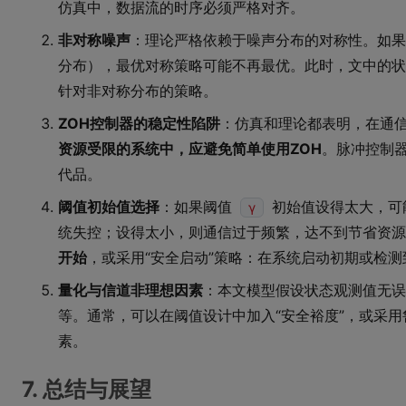
仿真中，数据流的时序必须严格对齐。
非对称噪声
：理论严格依赖于噪声分布的对称性。如果
分布），最优对称策略可能不再最优。此时，文中的状
针对非对称分布的策略。
ZOH控制器的稳定性陷阱
：仿真和理论都表明，在通信
资源受限的系统中，应避免简单使用ZOH
。脉冲控制器
代品。
阈值初始值选择
：如果阈值
初始值设得太大，可
γ
统失控；设得太小，则通信过于频繁，达不到节省资源
开始
，或采用“安全启动”策略：在系统启动初期或检
量化与信道非理想因素
：本文模型假设状态观测值无误
等。通常，可以在阈值设计中加入“安全裕度”，或采
素。
7. 总结与展望