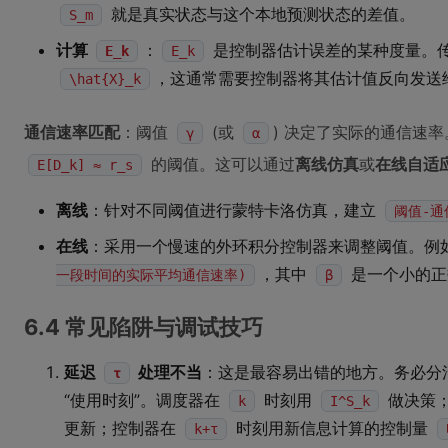
就是真实状态与这个本地预测状态的差值。
S_m
计算
：
是控制器估计误差的某种度量。
E_k
E_k
，这通常需要控制器将其估计值反向发送
\hat{X}_k
通信速率匹配
：阈值
(或
) 决定了实际的通信速
γ
α
的阈值。这可以通过
离线仿真
或
在线自适
E[D_k] ≈ r_s
离线
：针对不同阈值进行蒙特卡洛仿真，建立
阈值-通
在线
：采用一个慢速的外环积分控制器来调整阈值。例
，其中
是一个小的正
一段时间的实际平均通信速率)
β
6.4 常见陷阱与调试技巧
延迟
处理不当
：这是最容易出错的地方。务必分清“
τ
“使用时刻”。调度器在
时刻用
做决策
k
I^S_k
更新；控制器在
时刻用新信息计算的控制量
k+τ