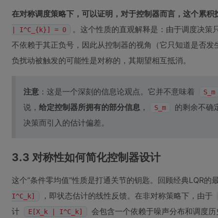
在对称调度策略下，可以证明，对于控制器而言，这个累积
。这个性质的直观解释是：由于调度决策
| I^C_{k}] = 0
不依赖于其正负号，因此从控制器的视角（它只知道是否发
负扰动被触发的可能性是对称的，其期望相互抵消。
注意
：这是一个深刻的信息论观点。它并不意味着
S_m
说，
给定控制器所拥有的部分信息
，
的剩余不确
S_m
决策而引入的估计偏差。
3.3 对称性如何简化控制器设计
这个“条件零均值”性质是打通关节的钥匙。回顾经典LQR的
，即状态估计的线性反馈。在非对称策略下，由于
I^C_k]
计
会包含一个依赖于噪声分布和调度历
E[X_k | I^C_k]