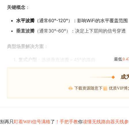
关键概念
：
水平波瓣
（通常60°-120°）：影响WiFi的水平覆盖范围
垂直波瓣
（通常30°-60°）：决定上下层间的信号穿透
典型场景解决方案
：
复式户型
：选择垂直波瓣＞45°的路由
最低
0.
成
下载资源随意下
优质VIP
别再只
盯着WiFi信号满格
了
！手把手教
你
读懂无线路由器天线参