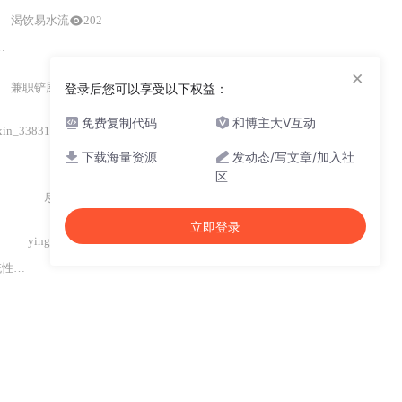
渴饮易水流
202
精准覆盖。涵盖家庭、办公等典型环境的实测对比与配置策略，强调参数协同
×
兼职铲屎官
登录后您可以享受以下权益：
246
免费复制代码
和博主大V互动
xin_33831196
232
下载海量资源
发动态/写文章/加入社
区
尽心则无余
立即登录
yingyingyiwan
资源摘要信息:"CDMA天馈系统介绍及天线选用"是一份面向移动通信工程技术人员、网络规划优化工程师及无线基站建设维护人员的专业技术培训课件，系统性地阐述了CDMA
（
Code Division Multiple Access，码分多址
）
制式下基站天