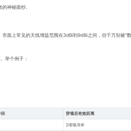
数的神秘面纱。
面上常见的天线增益范围在3dBi到9dBi之间，但千万别被"
度。举个例子：
半径
穿墙后有效距离
2堵墙/8米