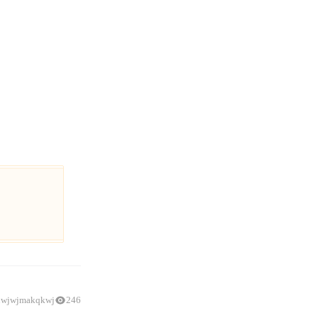
uwjwjmakqkwj
246