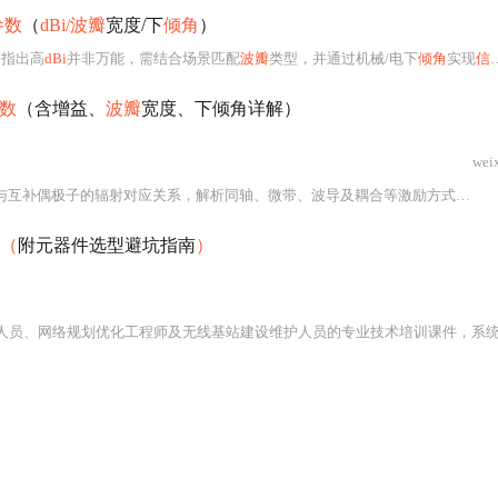
参数
（
dBi/波瓣
宽度/下
倾角
）
。指出高
dBi
并非万能，需结合场景匹配
波瓣
类型，并通过机械/电下
倾角
实现
信号
数
（含增益、
波瓣
宽度、下倾角详解）
wei
本文系统阐述缝隙天线的设计原理与工程实践，核心围绕巴俾涅原理建立缝隙与互补偶极子的辐射对应关系，解析同轴、微带、波导及耦合等激励方式，详解长度、宽度、位置等关键参数影响，并涵盖环形、宽缝、曲折线、腔背等典型变体。重点讨论缝隙阵列在5G毫米波相控阵中的集成优势，强调匹配网络设计（枝节匹配、λ/4变换）与实测调试方法，覆盖航空航天、车载电子及高速无线通信等典型应用场景。
（
附元器件选型避坑指南
）