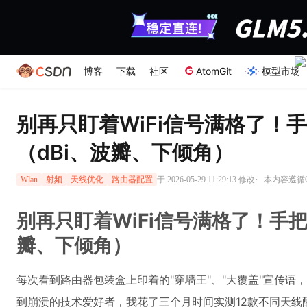
博客
下载
社区
AtomGit
模型市场
别再只盯着WiFi信号满格了！
（dBi、波瓣、下倾角）
·
于 2026-05-29 11:29:13 修改
本内容遵循CC
Wlan
射频
天线优化
路由器配置
别再只盯着WiFi信号满格了！手
瓣、下倾角）
每次看到路由器包装盒上印着的"穿墙王"、"大覆盖"宣传语
到崩溃的技术爱好者，我花了三个月时间实测12款不同天线