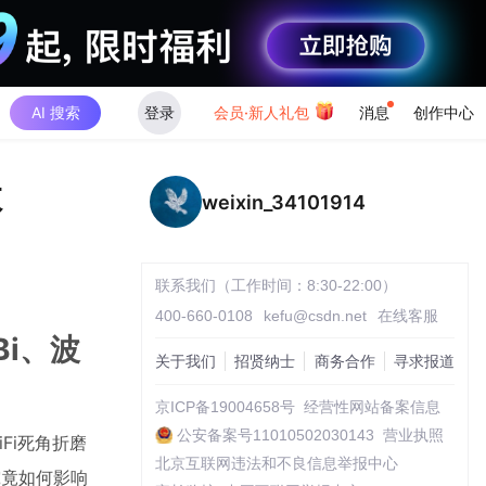
AI 搜索
登录
会员·新人礼包
消息
创作中心
数
weixin_34101914
联系我们（工作时间：8:30-22:00）
400-660-0108
kefu@csdn.net
在线客服
i、波
关于我们
招贤纳士
商务合作
寻求报道
京ICP备19004658号
经营性网站备案信息
公安备案号11010502030143
营业执照
Fi死角折磨
北京互联网违法和不良信息举报中心
究竟如何影响