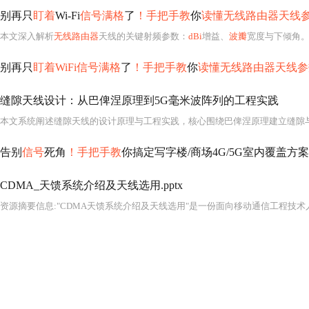
别再只
盯着
Wi-Fi
信号满格
了
！手把手教
你
读懂无线路由器天线
本文深入解析
无线路由器
天线的关键射频参数：
dBi
增益、
波瓣
宽度与下倾角
别再只
盯着WiFi信号满格
了
！手把手教
你
读懂无线路由器天线参
缝隙天线设计：从巴俾涅原理到5G毫米波阵列的工程实践
告别
信号
死角
！手把手教
你搞定写字楼/商场4G/5G室内覆盖方案
CDMA_天馈系统介绍及天线选用.pptx