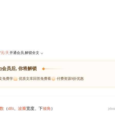
47元/天
开通会员,解锁全文
为会员后, 你将解锁
博文免费学
优质文库回答免费看
付费资源9折优惠
数
（
dBi
、
波瓣
宽度、下
倾角
）
jshs