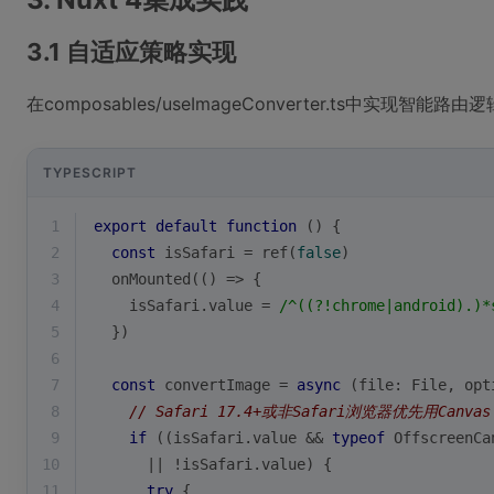
3.1 自适应策略实现
在composables/useImageConverter.ts中实现智能路由
TYPESCRIPT
1
export
default
function
 (
) 
{
2
const
 isSafari = ref(
false
)
3
  onMounted(
() =>
 {
4
    isSafari.value = 
/^((?!chrome|android).)*
5
  })
6
7
const
 convertImage = 
async
 (file: File, opt
8
// Safari 17.4+或非Safari浏览器优先用Canvas
9
if
 ((isSafari.value && 
typeof
 OffscreenCa
10
      || !isSafari.value) {
11
try
 {