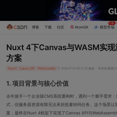
博客
下载
社区
AtomGit
模型市场
Nuxt 4下Canvas与WASM
方案
·
于 2026-07-03 09:51:20 修改
本内容遵循CC 
Nuxt 4
Canvas API
WebAssembly
1. 项目背景与核心价值
去年接手一个企业级CMS系统重构时，遇到一个棘手需求：
式，但服务器资源有限无法承担批量转码任务。这个场景让
案，最终在Nuxt 4框架下实现了Canvas API与WebAsse