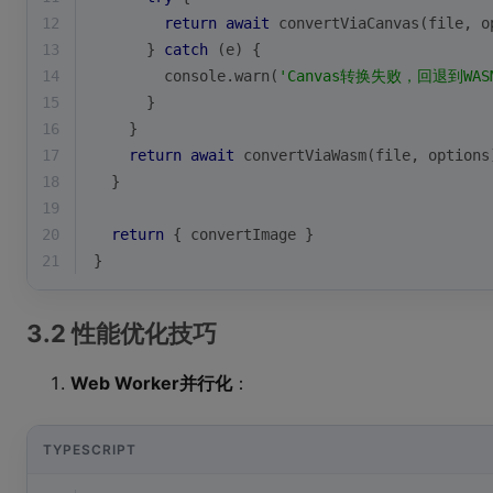
12
return
await
 convertViaCanvas(file, o
13
      } 
catch
 (e) {
14
console
.warn(
'Canvas转换失败，回退到WAS
15
      }
16
    }
17
return
await
 convertViaWasm(file, options
18
  }
19
20
return
 { convertImage }
21
}
3.2 性能优化技巧
Web Worker并行化
：
TYPESCRIPT