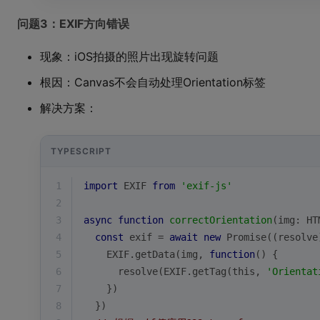
问题3：EXIF方向错误
现象：iOS拍摄的照片出现旋转问题
根因：Canvas不会自动处理Orientation标签
解决方案：
TYPESCRIPT
1
import
 EXIF 
from
'exif-js'
2
3
async
function
correctOrientation
(
img: HT
4
const
 exif = 
await
new
Promise
(
(
resolve
5
    EXIF.getData(img, 
function
(
) 
{
6
      resolve(EXIF.getTag(
this
, 
'Orientat
7
    })
8
  })