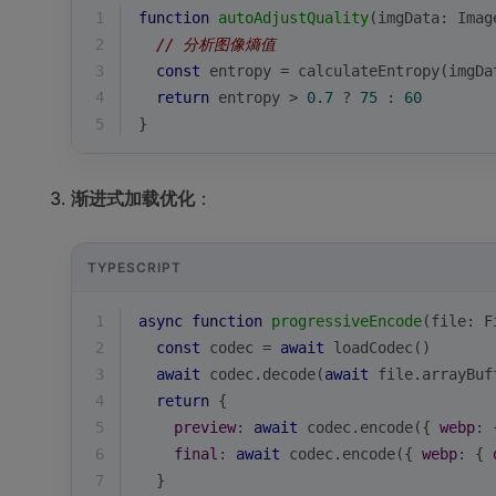
1
function
autoAdjustQuality
(
imgData: Imag
2
// 分析图像熵值
3
const
 entropy = calculateEntropy(imgDa
4
return
 entropy > 
0.7
 ? 
75
 : 
60
5
}
渐进式加载优化
：
TYPESCRIPT
1
async
function
progressiveEncode
(
file: F
2
const
 codec = 
await
 loadCodec()
3
await
 codec.decode(
await
 file.arrayBuf
4
return
 {
5
preview
: 
await
 codec.encode({ 
webp
: 
6
final
: 
await
 codec.encode({ 
webp
: { 
7
  }