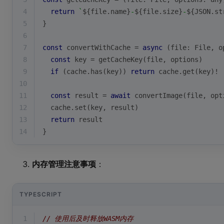
4
return
`
${file.name}
-
${file.size}
-
${
JSON
.st
5
}
6
7
const
 convertWithCache = 
async
 (file: File, o
8
const
 key = getCacheKey(file, options)
9
if
 (cache.has(key)) 
return
 cache.get(key)!
10
11
const
 result = 
await
 convertImage(file, opt
12
  cache.set(key, result)
13
return
 result
14
}
内存管理注意事项
：
TYPESCRIPT
1
// 使用后及时释放WASM内存