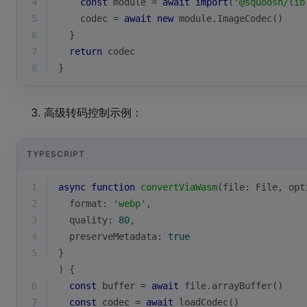
4
const
module
 = 
await
import
(
'@squoosh/lib
5
    codec = 
await
new
module
.ImageCodec()
6
  }
7
return
 codec
8
}
高级转码控制示例：
TYPESCRIPT
1
async
function
convertViaWasm
(
file: File, opt
2
  format: 
'webp'
,
3
  quality: 
80
,
4
  preserveMetadata: 
true
5
}
) {
6
const
 buffer = 
await
 file.arrayBuffer()
7
const
 codec = 
await
 loadCodec()