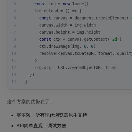
3
const
 img = 
new
 Image()
4
    img.onload = 
() =>
 {
5
const
 canvas = 
document
.createElement(
'
6
      canvas.width = img.width
7
      canvas.height = img.height
8
const
 ctx = canvas.getContext(
'2d'
)
9
      ctx.drawImage(img, 
0
, 
0
)
10
      resolve(canvas.toDataURL(format, qualit
11
    }
12
    img.src = URL.createObjectURL(file)
13
  })
14
}
这个方案的优势在于：
零依赖，所有现代浏览器原生支持
API简单直观，调试方便