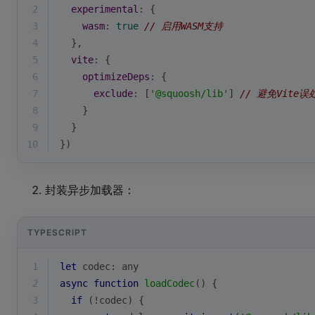
2
experimental
: {
3
wasm
: 
true
// 启用WASM支持
4
  },
5
vite
: {
6
optimizeDeps
: {
7
exclude
: [
'@squoosh/lib'
] 
// 避免Vite误
8
    }
9
  }
10
})
封装异步加载器：
TYPESCRIPT
1
let
 codec: 
any
2
async
function
loadCodec
(
) 
{
3
if
 (!codec) {