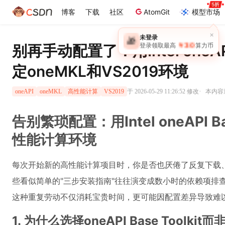
博客
下载
社区
AtomGit
模型市场
×
未登录
🎁
￥30
别再手动配置了！用Intel oneAPI
登录领取最高
算力币
定oneMKL和VS2019环境
·
于 2026-05-29 11:26:52 修改
本内容遵
oneAPI
oneMKL
高性能计算
VS2019
告别繁琐配置：用Intel oneAPI B
性能计算环境
每次开始新的高性能计算项目时，你是否也厌倦了反复下载
些看似简单的"三步安装指南"往往演变成数小时的依赖项排
这种重复劳动不仅消耗宝贵时间，更可能因配置差异导致难
1. 为什么选择oneAPI Base Toolki