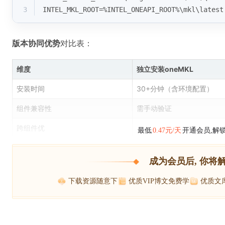
3
INTEL_MKL_ROOT=%INTEL_ONEAPI_ROOT%\mkl\latest
版本协同优势
对比表：
维度
独立安装oneMKL
安装时间
30+分钟（含环境配置）
组件兼容性
需手动验证
跨组件优
最低
0.47元/天
开通会员,解
成为会员后, 你将
下载资源随意下
优质VIP博文免费学
优质文