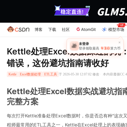
博客
下载
社区
AtomGit
模型市场
×
未登录
🎁
￥30
Kettle处理Excel数据踩过
登录领取最高
算力币
错误，这份避坑指南请收好
·
于 2026-05-30 12:07:02 修改
本内容遵循CC 4
Kettle
Excel数据处理
ETL工具
Kettle处理Excel数据实战避
完整方案
每次打开Kettle准备处理Excel数据时，你是否总有种"
程师最常用的ETL工具之一，Kettle在Excel处理上的