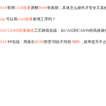
SAP
里用
CS20批量
调整
BOM
有效期，具体怎么操作才安全又高
sap
可以用
cewb批量
新增工序吗？
SAP CEWB批量修改
工艺路线实战
：
从CA02到CA85N的高效
SAP
PP实战
：
用派生
BOM
管理‘同款不同色’
物料
，效率提升不