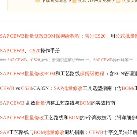
下载资源随意下
优质VIP博文免费学
优质文
SAP CEWB批量修改BOM保姆级教程：告别CS20
，用
公式批量
SAP CEWB
、
CS20
操作手册
###
SAP CEWB
、
CS20
操作手册知识点解析#### 一、
SAP CEWB
操作详解**1.
SAP CEWB批量修改BOM
和工艺路线
保姆级教程
（含ECN管理
CEWB
vs
CS20
/CA85N
：SAP批量修改
工具选型指南（含
BOM
SAP CEWB
高效
批量
调整工艺路线与
BOM
的实战指南
SAP CEWB批量修改
工艺路线和
BOM
的5个高效技巧（附详细步
SAP
工艺路线与
BOM批量修改
避坑指南
：CEWB
十字交叉法详