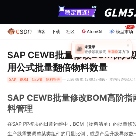
博客
下载
社区
AtomGit
模型市场
×
未登录
🎁
￥30
SAP CEWB批量修改BOM保姆
登录领取最高
算力币
用公式批量翻倍物料数量
·
于 2026-06-01 12:09:18 修改
本内容遵循CC 4.
SAP
BOM
CEWB
物料管理
SAP CEWB批量修改BOM高阶
料管理
在SAP PP模块的日常运维中，BOM（物料清单）的批量
生产线需要调整某类组件的用量比例，或是产品升级导致数十