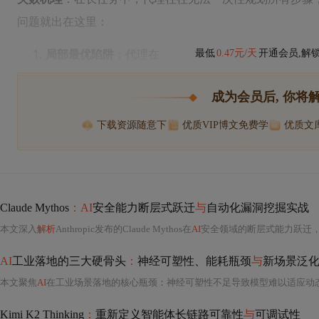
问题就出在这里：
局部最优陷阱
：代理在
最低
0.47元/天
开通会员,解
成为会员后, 你将
下载资源随意下
优质VIP博文免费学
优质文
Claude Mythos
：AI
安全能力断层式跃迁
与
自动化漏洞挖掘实战
本文深入
解析
Anthropic发布的Claude Mythos在
AI
安全领域的断层式能力跃迁，重点聚焦其在零日漏洞挖掘、端到端
AI
工业落地的三大硬骨头
：
神经可塑性、能耗瓶颈
与
新场景泛
本文聚焦
AI
在工业场景落地的核心瓶颈
：
神经可塑性不足导致模型难以适应动态数据流、能耗瓶颈制约
Kimi K2 Thinking
：
重新定义智能体长链路可靠性
与
可调试性