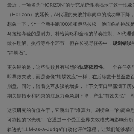
最近，一项名为“HORIZON”的研究系统性地揭示了这一现
（Horizon）的延长，AI代理的失败并非简单的成功率下
想象一下，让一个新手跑100米和跑马拉松，他面临的挑战
马拉松考验的是耐力、补给策略和全程的节奏控制。AI代理
散在理解、执行等各个环节；但在长视野任务中，
规划错误
“绊脚石”。
更关键的是，这些失败具有强烈的
轨迹依赖性
。一个在任务
即导致失败，而是会像“蝴蝶效应”一样，在后续数十甚至数
崩盘。同时，随着交互步骤的增多，上下文窗口里塞满了历
期关键指令和约束的注意力会急剧下降，产生“有效失忆”，即
这项研究的价值在于，它跳出了“堆算力、刷榜单一”的简单
可靠性的“X光机”。它通过一个受工业界失效模式与影响分
轨迹的“LLM-as-a-Judge”自动化评估流程，让我们能