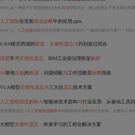
DVAC是一种基于扩散模型的动作生成
与
控制方法，核心创新在于将去噪过程重构为带方差估计的动作语
人工智能
在安装
错误诊断
中的应用.pptx
#### 七、
人工智能
在提高安装质量中的未来潜力- **集成化解决方案**
：
结合
GAN模式坍缩的
根源：灾难性遗忘与
判别器过拟合
深度
学习
灾难性遗忘：
IBM工业级治理框架
解析
AI
落地
失败
的
根源：
问题错配
与
工作流断层
诊断
指南
VLA模型
灾难性遗忘与
三大抗
遗忘
技术方案
人工智能深度解析AI
智能体技术架构
与
行业应用
：
从被动工具
资源摘要信息
:
“
人工智能深度解析AI
智能体技术架构
与
行业应用
：
从被动工具
大模型
灾难性遗忘：
终身学习的工程化解决方案