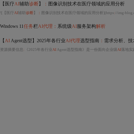
【医疗
AI
辅助
诊断
】
：
图像识别技术在医疗领域的应用分析
![【医疗
AI
辅助
诊断
】
：
图像识别技术在医疗领域的应用分析](https
:
//img-blog.csdnimg.cn/2020072322460264
Windows 11
任务
栏
AI代理：
系统级
AI
服务架构
解析
【
AI
Agent选型】2025年各行业
AI代理
选型指南
：
需求分析、技
资源摘要信息
:
《2025年各行业
AI
Agent选型指南》是一份面向企业级
AI
落地实践