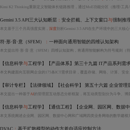
Gemini 3.5 API三大认知断层
：
安全拦截、上下文窗口
与
强制推
本文基于三个月高强度实测，
深度
剖析Gemini 3.5 API在生产环境中的三大
符·形·音·意（SFEM）
：
一种面向通用智能的四维认知架构
【信息科学
与
工程学】【产品体系】第三十九篇 IT产品系列需求
本文构建面向互联网企业的175条ICT需求目录，覆盖存储、网络、计算、安
【审计专栏】【法律领域】【社会科学】 第五十六篇 企业管理
本文提出一种基于
AI
的管理层互动形态分析框架，将互动类型划分为斗争、博
【信息科学
与
工程学】【通信工程】【企业网、园区网、数据中心、广域网
DVAC
：
基于扩散模型的动作方差自适应控制方法