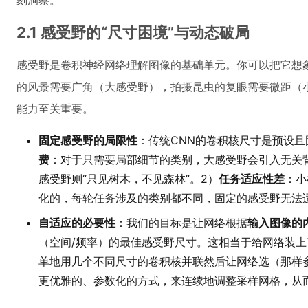
刻洞察。
2.1 感受野的“尺寸困境”与动态破局
感受野是卷积神经网络理解图像的基础单元。你可以把它想
的风景需要广角（大感受野），拍摄昆虫的复眼需要微距（小
能力至关重要。
固定感受野的局限性
：传统CNN的卷积核尺寸是预设且
费
：对于只需要局部细节的类别，大感受野会引入无关
感受野则“只见树木，不见森林”。2）
任务适应性差
：小
化的，每轮任务涉及的类别都不同，固定的感受野无法
自适应的必要性
：我们的目标是让网络根据
输入图像的
（空间/频率）的最佳感受野尺寸。这相当于给网络装上
单地用几个不同尺寸的卷积核并联然后让网络选（那样
更优雅的、参数化的方式，来连续地调整采样网格，从而