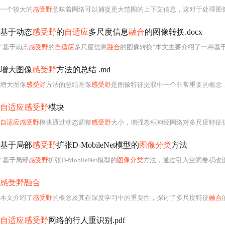
一个较大的
感受野
意味着网络可以捕捉更大范围的上下文信息，这对于处理图像等二维数据
基于动态
感受野
的
自适应
多尺度信息
融合
的图像转换.docx
"基于动态
感受野
的
自适应
多尺度信息
融合
的图像转换"本文主要介绍了一种基
增大图像
感受野
方法的总结 .md
增大图像
感受野
方法的总结图像
感受野
是图像特征提取中一个非常重要的概念，它
自适应感受野
模块
自适应感受野
模块通过动态调整
感受野
大小，增强卷积神经网络对多尺度特征信息的学习能力。实现方式包括
基于局部
感受野
扩张D-MobileNet模型的
图像分类
方法
"基于局部
感受野
扩张D-MobileNet模型的
图像分类
方法，通过引入空洞卷积改进MobileNe
感受野融合
本文介绍了
感受野
的概念及其在深度学习中的重要性，探讨了多尺度特征
融合
自适应感受野
网络的行人重识别.pdf