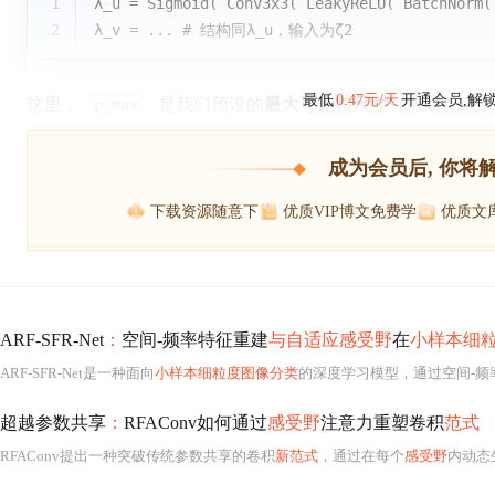
1
λ_u = Sigmoid( Conv3x3( LeakyReLU( BatchNorm(
2
λ_v = ... # 结构同λ_u，输入为ζ2
最低
0.47元/天
开通会员,解
这里，
是我们预设的
最大可选核尺寸
（例如7, 9, 
ρ_max
成为会员后, 你将
下载资源随意下
优质VIP博文免费学
优质文
ARF-SFR-Net
：
空间-频率特征重建
与自适应感受野
在
小样本细
ARF-SFR-Net是一种面向
小样本细粒度图像分类
的深度学习模型，通过空间-频
超越参数共享
：
RFAConv如何通过
感受野
注意力重塑卷积
范式
RFAConv提出一种突破传统参数共享的卷积
新范式
，通过在每个
感受野
内动态生