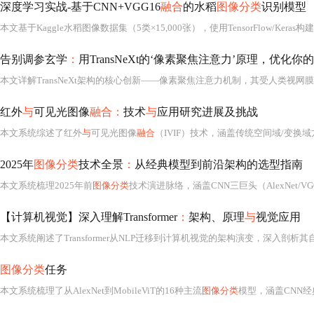
深度学习实战-基于CNN+VGG16
融合
的水稻
图像分类
识别模型
本文基于Kaggle水稻图像数据集（5类×15,000张），使用TensorFlow/Ker
告别调参玄学
：
用TransNeXt的‘像素聚焦注意力’原理，优化你的
本文详解TransNeXt架构的核心创新——像素聚焦注意力机制，其受人类视网
红外
与
可见光图像
融合：
技术
与
应用研究进展及挑战
本文系统综述了红外
与
可见光图像
融合
（IVIF）技术，涵盖传统空间域/变换
2025年
图像分类
技术全景
：
从经典模型到前沿架构的选型指南
本文系统梳理2025年前
图像分类
技术演进脉络，涵盖CNN三巨头（AlexNet/VGG/ResNet）、高效架构（MobileNet/EfficientNet）、视觉Transfor
【计算机视觉】深入理解Transformer
：
架构、原理
与
视觉应用
图像分类
任务
本文系统梳理了从AlexNet到MobileViT的16种主流
图像分类
模型，涵盖CNN经典架构（如VGG、ResNet）、轻量化网络（MobileNet系列、ShuffleN