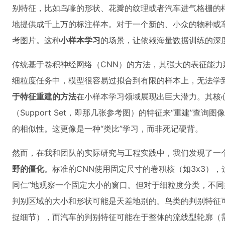
别特征，比如鸟喙的形状、花瓣的纹理或者汽车进气格栅的
地提供成千上万的标注样本。对于一个新的、小众的物种或
考图片。这种
小样本学习
的场景，让依赖海量数据训练的深度
传统基于卷积神经网络（CNN）的方法，其强大的表征能
细粒度任务中，模型很容易过拟合到有限的样本上，无法学
于特征重建的方法
在小样本学习领域展现出巨大潜力。其核
（Support Set，即那几张参考图）的特征来“重建”查询图像
的相似性。这更像是一种“类比”学习，而非死记硬背。
然而，在我和团队的实际研究与工程实践中，我们发现了一
野的僵化
。标准的CNN使用固定尺寸的卷积核（如3x3）
同仁”地观察一个固定大小的窗口。但对于细粒度分类，不
判别区域的大小和形状可能是天差地别的。鸟类的判别特征
捉细节），而汽车的判别特征可能在于整体的流线型轮廓（