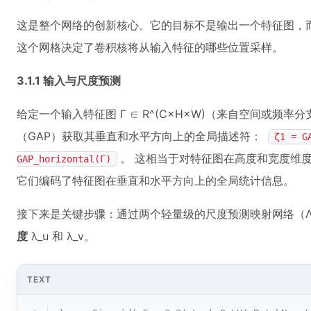
这是整个网络的创新核心。它的目标不是输出一个特征图，
这个网格决定了卷积核将从输入特征的哪些位置采样。
3.1.1 输入与尺度预测
给定一个输入特征图 Γ ∈ R^(C×H×W)（来自空间或频
（GAP）获取其垂直和水平方向上的全局描述符：
ζ1 = G
。 这相当于对特征图在高度和宽度维
GAP_horizontal(Γ)
它们编码了特征图在垂直和水平方向上的全局统计信息。
接下来是关键步骤：通过两个轻量级的尺度预测映射网络（Λ1
度
λ_u 和 λ_v。
TEXT