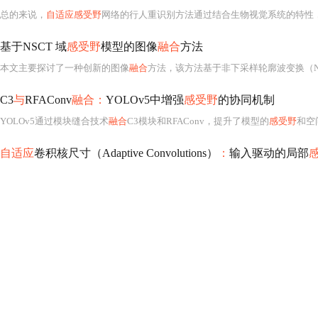
总的来说，
自适应感受野
网络的行人重识别方法通过结合生物视觉系统的特性
基于NSCT 域
感受野
模型的图像
融合
方法
本文主要探讨了一种创新的图像
融合
方法，该方法基于非下采样轮廓波变换（Non-Subsampled Con
C3
与
RFAConv
融合：
YOLOv5中增强
感受野
的协同机制
YOLOv5通过模块缝合技术
融合
C3模块和RFAConv，提升了模型的
感受野
和空间特征
自适应
卷积核尺寸（Adaptive Convolutions）
：
输入驱动的局部