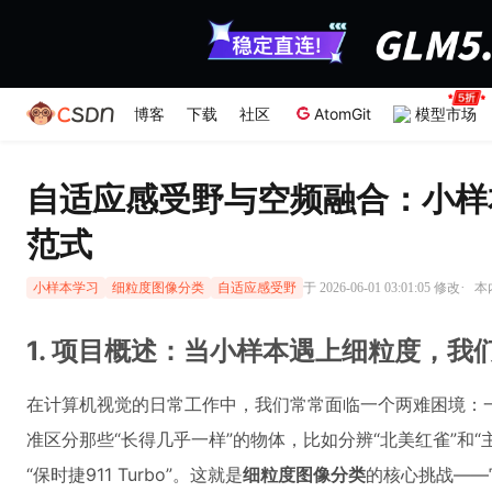
博客
下载
社区
AtomGit
模型市场
自适应感受野与空频融合：小样
范式
·
于 2026-06-01 03:01:05 修改
本
小样本学习
细粒度图像分类
自适应感受野
1. 项目概述：当小样本遇上细粒度，我
在计算机视觉的日常工作中，我们常常面临一个两难困境：
准区分那些“长得几乎一样”的物体，比如分辨“北美红雀”和“主红雀
“保时捷911 Turbo”。这就是
细粒度图像分类
的核心挑战——