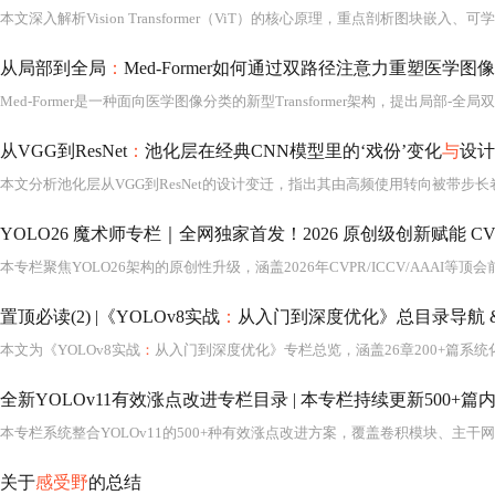
从局部到全局
：
Med-Former如何通过双路径注意力重塑医学图
Med-Former是一种面向医学图像分类的新型Transformer架构，提出局部-
从VGG到ResNet
：
池化层在经典CNN模型里的‘戏份’变化
与
设计
YOLO26 魔术师专栏｜全网独家首发！2026 原创级创新赋能 C
置顶必读(2) |《YOLOv8实战
：
从入门到深度优化》总目录导航 
本文为《YOLOv8实战
：
从入门到深度优化》专栏总览，涵盖26章200+篇系统化内容，
关于
感受野
的总结