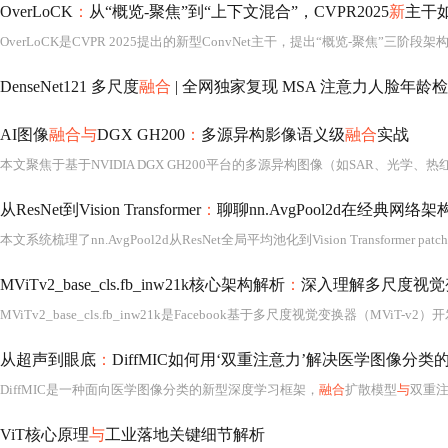
OverLoCK
：
从“概览-聚焦”到“上下文混合”，CVPR2025
新
主干如
DenseNet121 多尺度
融合
| 全网独家复现 MSA 注意力人脸年龄
AI图像
融合与
DGX GH200
：
多源异构影像语义级
融合
实战
本文聚焦于基于NVIDIA DGX GH200平台的多源异构图像（如SAR、光学、
从ResNet到Vision Transformer
：
聊聊nn.AvgPool2d在经典网
本文系统梳理了nn.AvgPool2d从ResNet全局平均池化到Vision Transformer patch 
MViTv2_base_cls.fb_inw21k核心架构解析
：
深入理解多尺度视觉
MViTv2_base_cls.fb_inw21k是Facebook基于多尺度视觉变换器（MViT-v2）
从超声到眼底
：
DiffMIC如何用‘双重注意力’解决医学图像分类
DiffMIC是一种面向医学图像分类的新型深度学习框架，
融合
扩散模型
与
双重注意力
ViT核心原理
与
工业落地关键细节解析