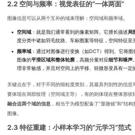
2.2 空间与频率：视觉表征的“一体两面”
图像信息可以从两个互补的域来理解：空间域和频率域。
空间域
：就是我们通常看到的像素矩阵。它擅长描述
局
度分类中诸如羽毛纹路、车标图案等特征，空间特征至
频率域
：通过对图像进行变换（如DCT）得到。它将
图像的
平滑区域和整体轮廓
，高频分量对应
细节和噪声
理非常敏感，并且对空间上的平移、轻微形变具有一定
关键点在于，对于不同的细粒度类别，其最具判别性的信息
要体现在局部纹理（空间域主导），有的则体现在整体形状
融合这两个域的信息
，相当于为模型配备了“显微镜”和“结
图像。
2.3 特征重建：小样本学习的“元学习”范式