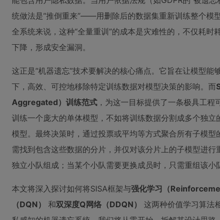
能包含用户隐私数据。当用户依据法规（如GDPR的“被遗
统做法是“推倒重来”——用删除后的数据集重新训练整个模
全系统来说，这种“全量重训”的成本是灾难性的，不仅耗时
下降，形成安全漏洞。
这正是“机器遗忘”技术要解决的核心痛点。它旨在让模型能
下，高效、可控地移除特定训练数据对模型决策的影响。而
S
Aggregated）训练范式
，为这一目标提供了一条极具工程
训练一个庞大的单体模型，不如将训练数据分割成多个独立的
模型。最终决策时，通过投票或平均等方式聚合所有子模型的
需找到包含这些数据的分片，并仅对该分片上的子模型进行
独立小队组成；当某个小队需要更换成员时，只需重组该小
本文将深入探讨如何将SISA框架与
强化学习（Reinforcement
（DQN）
和
双深度Q网络（DDQN）
这两种价值学习算法