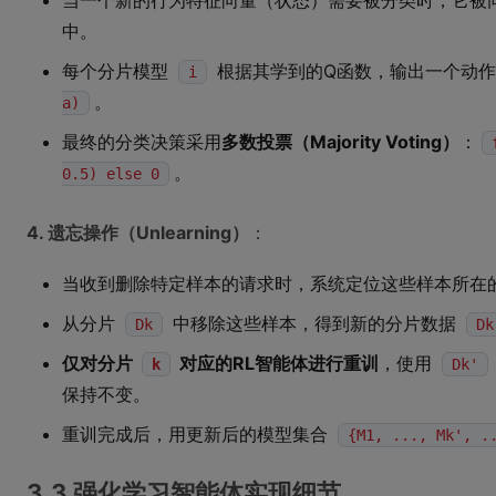
当一个新的行为特征向量（状态）需要被分类时，它被
中。
每个分片模型
根据其学到的Q函数，输出一个动作
i
。
a)
最终的分类决策采用
多数投票（Majority Voting）
：
。
0.5) else 0
4. 遗忘操作（Unlearning）
：
当收到删除特定样本的请求时，系统定位这些样本所在
从分片
中移除这些样本，得到新的分片数据
Dk
Dk
仅对分片
对应的RL智能体进行重训
，使用
k
Dk'
保持不变。
重训完成后，用更新后的模型集合
{M1, ..., Mk', .
3.3 强化学习智能体实现细节