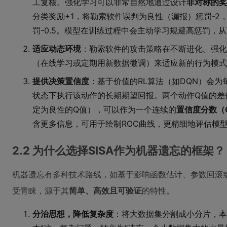
工复核。强化学习可以非常自然地通过设计
非对称的奖
分类奖励+1，将勒索软件误判为良性（漏报）惩罚-2
罚-0.5。模型在训练过程中会主动学习规避高惩罚，
适应动态环境
：勒索软件的攻击策略在不断进化。强化
（在线学习或定期用新数据微调）来适应新的行为模式
提供决策置信度
：基于价值的RL算法（如DQN）会为
状态下执行该动作的长期期望回报。两个动作Q值的差
定为良性的Q值），可以作为一个连续的
置信度分数（Q
含更多信息，可用于绘制ROC曲线，更精细地评估模
2.2 为什么选择SISA作为机器遗忘的框架？
机器遗忘有多种技术路线，如基于影响函数估计、参数回滚或
受青睐，源于其
简单、高效且可验证
的特性。
分治思想，降低复杂度
：将大数据集分割成小分片，本