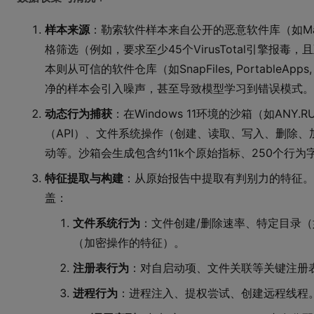
样本来源
：勒索软件样本来自公开的恶意软件库（如Malware
格筛选（例如，要求至少45个VirusTotal引擎报毒
本则从可信的软件仓库（如SnapFiles, PortableA
净的样本会引入噪声，甚至导致模型学习到错误模式。
动态行为捕获
：在Windows 11环境的沙箱（如AN
（API）、文件系统操作（创建、读取、写入、删除
动等。沙箱会生成包含约11k个原始指标、250个行为字
特征提取与构建
：从原始报告中提取有判别力的特征。
盖：
文件系统行为
：文件创建/删除速率、特定目录
（加密操作的特征）。
注册表行为
：对自启动项、文件关联等关键注册
进程行为
：进程注入、提权尝试、创建远程线程