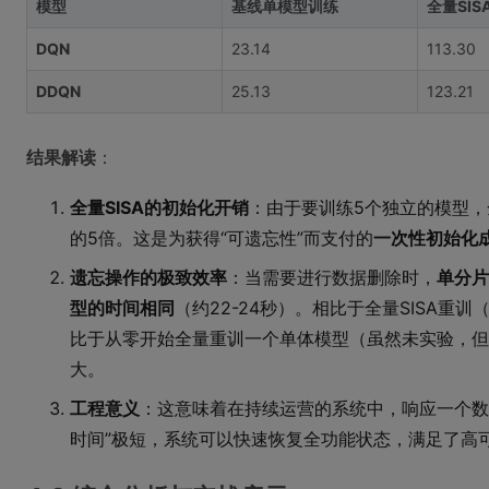
模型
基线单模型训练
全量SIS
DQN
23.14
113.30
DDQN
25.13
123.21
结果解读
：
全量SISA的初始化开销
：由于要训练5个独立的模型，
的5倍。这是为获得“可遗忘性”而支付的
一次性初始化
遗忘操作的极致效率
：当需要进行数据删除时，
单分片
型的时间相同
（约22-24秒）。相比于全量SISA重训（约
比于从零开始全量重训一个单体模型（虽然未实验，但
大。
工程意义
：这意味着在持续运营的系统中，响应一个数
时间”极短，系统可以快速恢复全功能状态，满足了高