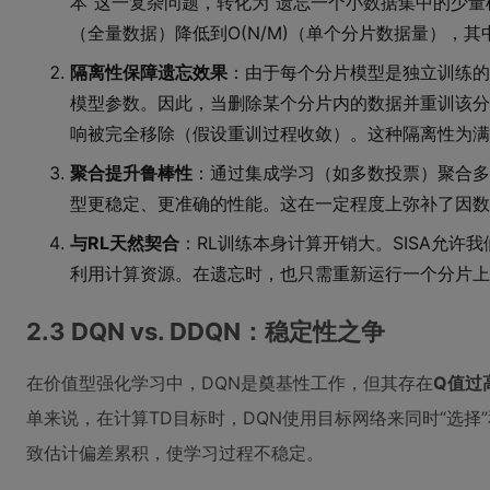
本”这一复杂问题，转化为“遗忘一个小数据集中的少量样
（全量数据）降低到O(N/M)（单个分片数据量），其
隔离性保障遗忘效果
：由于每个分片模型是独立训练的
模型参数。因此，当删除某个分片内的数据并重训该分
响被完全移除（假设重训过程收敛）。这种隔离性为满
聚合提升鲁棒性
：通过集成学习（如多数投票）聚合多
型更稳定、更准确的性能。这在一定程度上弥补了因数
与RL天然契合
：RL训练本身计算开销大。SISA允许
利用计算资源。在遗忘时，也只需重新运行一个分片上
2.3 DQN vs. DDQN：稳定性之争
在价值型强化学习中，DQN是奠基性工作，但其存在
Q值过高
单来说，在计算TD目标时，DQN使用目标网络来同时“选择
致估计偏差累积，使学习过程不稳定。