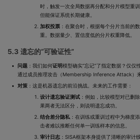
时，触发一次全局数据再分配和分片模型重训
但能保证系统长期健康。
加权投票
：在聚合时，根据每个分片当前的数
重。数据量少、置信度低的分片权重降低。
5.3 遗忘的“可验证性”
问题
：我们如何
证明
模型确实“忘记”了指定数据？仅仅
通过成员推理攻击（Membership Inference At
对策
：这是机器遗忘的前沿挑战。未来的工作需要：
设计遗忘验证测试
：例如，比较模型对已删除
果两者无法区分，则说明遗忘成功。
结合差分隐私
：在训练或重训过程中为梯度添
击者难以推断任何单一训练样本的信息。
审计日志
：SISA框架本身提供了清晰的审计