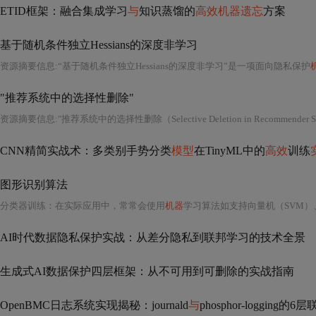
ETID框架：融合集成学习
与
知识蒸馏的
高效机器遗忘
方案
基于随机条件独立Hessians的深度非学习
资源摘要信息:“基于随机条件独立Hessians的深度非学习”是一项面向隐私保护
"推荐系统中的选择性删除"
CNN精简实战术：多类别手势分类
模型
在TinyML中的
高效
训练
图形识别算法
分类器训练：在实际应用中，常常会使用
机器
学习算法如支持向量机（SVM）、随机森
AI时代数据隐私保护实战：从差分隐私到联邦学习的技术全景
生成式AI数据保护四层框架：从不可用到可删除的实战指南
OpenBMC日志系统实现揭秘：journald
与
phosphor-logging的