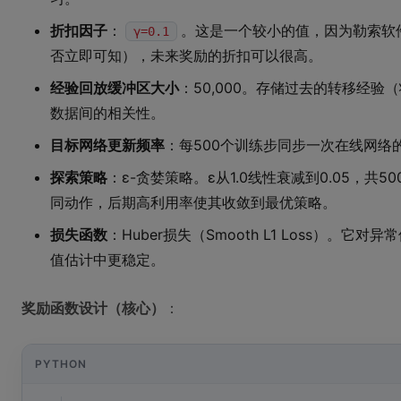
折扣因子
：
。这是一个较小的值，因为勒索软
γ=0.1
否立即可知），未来奖励的折扣可以很高。
经验回放缓冲区大小
：50,000。存储过去的转移经
数据间的相关性。
目标网络更新频率
：每500个训练步同步一次在线网络
探索策略
：ε-贪婪策略。ε从1.0线性衰减到0.05，共
同动作，后期高利用率使其收敛到最优策略。
损失函数
：Huber损失（Smooth L1 Loss）。
值估计中更稳定。
奖励函数设计（核心）
：
PYTHON