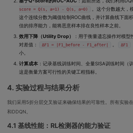
基于Q-Score的ROC-AUC
：如前所述，我们利用DQ
。这个分数越大，
score = Q(s, a=1) - Q(s, a=0)
这个连续分数为阈值绘制ROC曲线，并计算曲线下面积（
佳的排序能力，能将恶意样本排在良性样本之前。
效用下降（Utility Drop）
：用于衡量遗忘操作对模型
对差值：
。
ΔF1 = |F1_before - F1_after|
ΔF1
小。
计算成本
：记录基线训练时间、全量SISA训练时间
这是衡量方案可行性的关键工程指标。
4. 实验过程与结果分析
我们采用5折分层交叉验证来确保结果的可靠性。所有实验在
和DDQN。
4.1 基线性能：RL检测器的能力验证