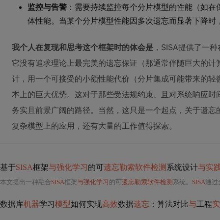
监控与告警
：需要持续监控每个分片模型的性能（如在
体性能。当某个分片模型性能因多次遗忘而显著下降时
我个人在复现和思考这个框架时的体会是
，SISA提供了一
它没有追求理论上最完美的遗忘保证（那通常伴随巨大的计
计，用一个可接受的小额性能代价（分片集成可能带来的轻
本上的巨大优势。这对于那些受法规约束、且对系统响应时间
务实且前景广阔的路径。当然，这只是一个起点，关于遗忘
复杂模型上的应用，还有大量的工作值得探索。
基于
SISA
框架
与强化学习
的可
遗忘勒索软件检测
系统设计
与实
本文提出一种融合
SISA
框架
与强化学习
的可
遗忘勒索软件检测
系统。
SISA
通过分片（Sha
数据库
机器
学习
模型
如何实现
高效
数据
遗忘
：算法对比
与
工程
实