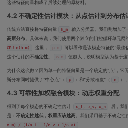
这些特征向量构成了后续处理的原材料。
4.2 不确定性估计模块：从点估计到分布估
传统方法直接将特征向量
输入分类器。我们则增加了
h_m
高斯分布
。具体来说，我们使用两个独立的门控循环单元网
这里，
可以看作是该模态特征的“最佳
GRU_σ(h_m)
μ_m
这个估计的
不确定性
。
值越大，说明模型认为基于这
σ_m
为什么这么做？因为单一的特征向量是一个确定的“点”，它
斯分布同时提供了“中心点”（
）和“分散程度”（
）
μ
σ
4.3 可靠性加权融合模块：动态权重分配
得到了每个模态的不确定性估计
后，我们
σ_t, σ_v, σ_a
是：
不确定性越低，权重应该越高
。我们采用基于不确定性
σ_m) / (1/σ_t + 1/σ_v + 1/σ_a)