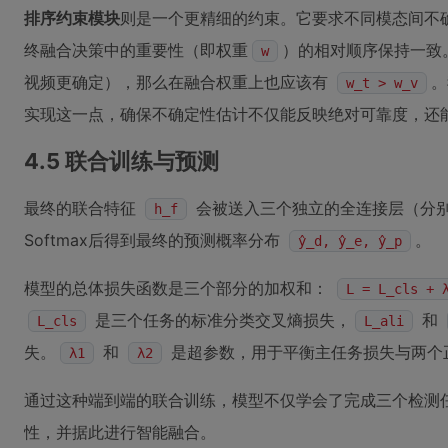
排序约束模块
则是一个更精细的约束。它要求不同模态间不
终融合决策中的重要性（即权重
）的相对顺序保持一致
w
视频更确定），那么在融合权重上也应该有
。
w_t > w_v
实现这一点，确保不确定性估计不仅能反映绝对可靠度，还
4.5 联合训练与预测
最终的联合特征
会被送入三个独立的全连接层（分
h_f
Softmax后得到最终的预测概率分布
。
ŷ_d, ŷ_e, ŷ_p
模型的总体损失函数是三个部分的加权和：
L = L_cls + 
是三个任务的标准分类交叉熵损失，
和
L_cls
L_ali
失。
和
是超参数，用于平衡主任务损失与两个
λ1
λ2
通过这种端到端的联合训练，模型不仅学会了完成三个检测
性，并据此进行智能融合。