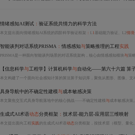
情绪感知AI测试
：
验证系统共情力的科学方法
本文提出面向情绪感知AI系统的四阶科学验证框架
：
L
1
基础能力验证、L2
情境
智能谈判对话系统PRISMA
：
情感感知
与
策略推理的工程
实践
PRISMA是一种面向智能谈判场景的对话系统架构，核心由情感感知模块
与
策略
【信息科学
与
工程学】计算机科学
与
自动化——第六十六篇 算子
本文构建了一个面向社会感知计算的算法算子知识库，聚焦从图形、图像、文
具身导航中的不确定性建模
与
成本敏感决策
本文聚焦交互式具身导航落地中的核心挑战——不确定性建模
与
成本敏感决策。针对ROS Navigation Stack的确
生成式AI术语
动态
分类框架
：
技术层-能力层-应用层三维映射
本文提出面向工程
实践
的生成式AI术语
动态
分类框架，按技术层（模型、量化、KV缓存等）、能力层（RAG、Function