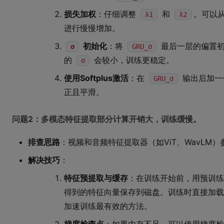
损失加权
：仔细调整
和
。可以从
λ1
λ2
进行慢慢增加。
初始化
：将
最后一层的偏置初
σ
GRU_σ
的
会较小，训练更稳定。
σ
使用Softplus激活
：在
输出后加一个
GRU_σ
正且平滑。
问题2：多模态特征提取部分计算开销大，训练缓慢。
排查思路
：视频和音频特征提取器（如ViT、WavLM
解决技巧
：
特征预提取与缓存
：在训练开始前，用预训练
得到的特征向量保存到磁盘。训练时直接加载
加速训练最有效的方法。