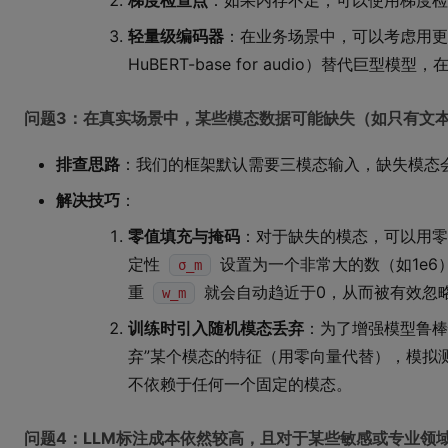
梯度检查点
：如果内存不足，可以使用梯度检
轻量级编码器
：在业务场景中，可以考虑用更轻量的模
HuBERT-base for audio）替代巨型
问题3：在真实场景中，某些模态数据可能缺失（如只有文
排查思路
：我们的框架默认需要三模态输入，缺失模态
解决技巧
：
零值填充与掩码
：对于缺失的模态，可以用
定性
设置为一个非常大的数（如1e6
σ_m
重
就会自动趋近于0，从而被有效忽
w_m
训练时引入随机模态丢弃
：为了增强模型鲁棒
弃”某个模态的特征（用零向量代替），模拟
不依赖于任何一个固定的模态。
问题4：LLM标注成本依然较高，且对于某些敏感或专业领