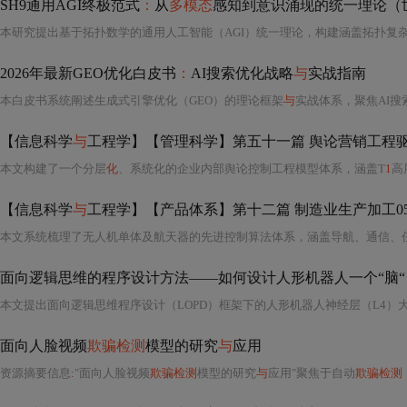
SH9通用AGI终极范式
：
从
多模态
感知到意识涌现的统一理论（
本研究提出基于拓扑数学的通用人工智能（AGI）统一理论，构建涵盖拓扑复
2026年最新GEO优化白皮书
：
AI搜索优化战略
与
实战指南
本白皮书系统阐述生成式引擎优化（GEO）的理论框架
与
实战体系，聚焦AI搜索下流量竞争从‘排名点击’转向‘AI引
【信息科学
与
工程学】【管理科学】第五十一篇 舆论营销工程驱动人性综合模型
本文构建了一个分层
化
、系统化的企业内部舆论控制工程模型体系，涵盖T
1
高层战
【信息科学
与
工程学】【产品体系】第十二篇 制造业生产加工05
面向逻辑思维的程序设计方法——如何设计人形机器人一个“脑“
面向人脸视频
欺骗检测
模型的研究
与
应用
资源摘要信息
:
"面向人脸视频
欺骗检测
模型的研究
与
应用"聚焦于自动
欺骗检测
（