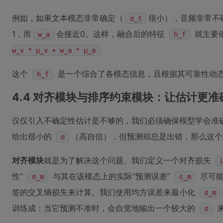
例如，如果文本模态非常确定（
很小），音频非常不
σ_t
1，而
会接近0。这样，融合后的特征
就主要
w_a
h_f
w_v * μ_v + w_a * μ_a
这个
是一个综合了各模态信息，且根据其可靠性动
h_f
4.4 对齐模块与排序约束模块：让估计更准
仅仅引入不确定性估计是不够的，我们必须确保模型学会准
给出很小的
（高自信），但预测却总是出错，那么这个
σ
对齐模块
就是为了解决这个问题。我们定义一个对齐损失
性”
与其在该模态上的实际“预测误差”
尽可能
σ_m
ε_m
签的交叉熵损失来计算。我们使用均方误差来最小化
σ_m
训练成：当它预测不准时，会自觉地输出一个较大的
来
σ