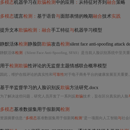
多模态
机器学习在
欺骗检测
中的应用
：
从特征对齐到
融合
策略
多模态
谎言
检测：
基于语音
与
面部表情的晚期
融合
技术
实践
提升文本
欺骗检测：融合
手工特征
与
机器学习模型
静默活体
检测
静脸防
欺骗
攻击
检测
silent face anti-spoofing attack d
静默活体
检测
（Silent Face Anti-Spoofing, SFAS）是当前人脸识别系统中至关重要的安全增强模块，其核心目标是在不依赖用户主动配合（如眨眼、张嘴、摇头等指令式动作）的前提
用于
检测欺骗
性评论的无监督主题情感联合概率模型
因此，维护在线评论的真实性和
可靠性
对于电子商务平台的健康发展至关重要。
基于半监督学习的人脸识别反
欺骗
方法研究.docx
为了解决这些问题，研究人员开发了一系列反
欺骗
技术，旨在区分真实的人脸
多模态
基准数据集用于假新闻
检测
资源摘要信息
:
“
多模态
基准数据集用于假新闻
检测
”是一项面向人工智能
与
社会计算