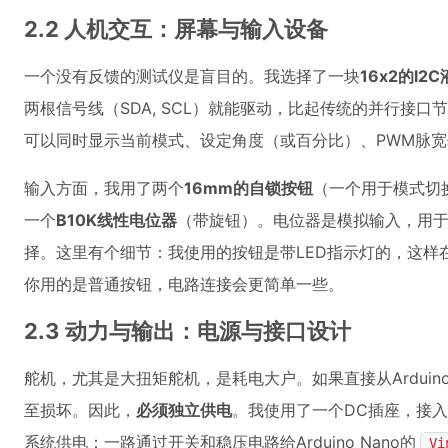
2.2 人机交互：屏幕与输入设备
一个没有反馈的测试仪是盲目的。我选择了一块
16x2的I2
两根信号线（SDA, SCL）就能驱动，比起传统的并行接口
可以同时显示当前模式、设定角度（或百分比）、PWM脉
输入方面，我用了两个
16mm的自锁按钮
（一个用于模式切
一个
B10K线性电位器
（带旋钮）。电位器是模拟输入，用
择。这里有个细节：我使用的按钮是带LED指示灯的，这样
你用的是普通按钮，电路连接会更简单一些。
2.3 动力与输出：电源与接口设计
舵机，尤其是大扭矩舵机，是耗电大户。如果直接从Ardui
至损坏。因此，
必须独立供电
。我使用了一个DC插座，接入
系统供电：一路通过开关和稳压电路给Arduino Nano的
Vi