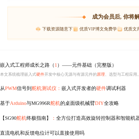
成为会员后, 你将
下载资源随意下
优质VIP博文免费学
优质文
嵌入式工程师成长之路（
1
）——元件基础（完整版）
本文系统梳理嵌入式
硬件
开发中核心无源与有源元件的
原理
、选型与工程应用。重点涵盖电阻（上拉/下拉、精密采样、0欧电阻）、电容（降压、去耦、钽电容降额）、电感与磁珠、二极管
从
PWM
信号到
舵机测试仪：
嵌入式开发者的
硬件
调试利器
基于
Arduino
与MG996R
舵机
的桌面级机械臂
DIY
全攻略
【SG90
舵机
终极指南】
：
全方位打造高效旋转控制器和智能机
直流电机和反馈电位计可以直接使用吗