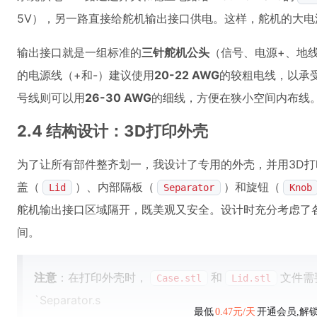
5V），另一路直接给舵机输出接口供电。这样，舵机的大
输出接口就是一组标准的
三针舵机公头
（信号、电源+、地
的电源线（+和-）建议使用
20-22 AWG
的较粗电线，以承
号线则可以用
26-30 AWG
的细线，方便在狭小空间内布线
2.4 结构设计：3D打印外壳
为了让所有部件整齐划一，我设计了专用的外壳，并用3D
盖（
）、内部隔板（
）和旋钮（
Lid
Separator
Knob
舵机输出接口区域隔开，既美观又安全。设计时充分考虑了
间。
注意
：在打印外壳时，
和
文件需
Case.stl
Lid.stl
`Separator.s
最低
0.47元/天
开通会员,解