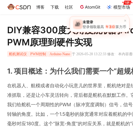
博客
下载
社区
AtomGit
模型市场
×
未登录
🎁
￥30
DIY兼容300度大角度舵机的Ar
登录领取最高
算力币
PWM原理到硬件实现
·
于 2026-05-28 13:22:33 修改
本内容遵循
舵机测试仪
PWM控制
Arduino Nano
1. 项目概述：为什么我们需要一个“超
在机器人、航模或者自动化小玩意儿的世界里，舵机绝对是
准抓取，还是让小车灵活转向，背后都是舵机在默默工作。它
我们给舵机一个周期性的PWM（脉冲宽度调制）信号，信
转轴的角度。比如，一个1.5毫秒的脉宽通常对应着舵机的中
毫秒对应180度。这个“脉宽-角度”的对应关系，就是舵机的“