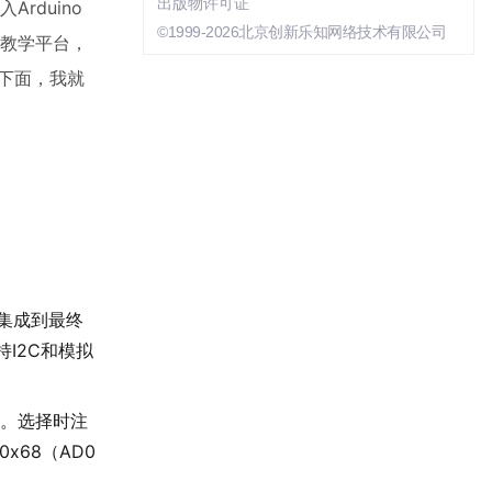
出版物许可证
rduino
©1999-2026北京创新乐知网络技术有限公司
的教学平台，
。下面，我就
集成到最终
I2C和模拟
片。选择时注
x68（AD0