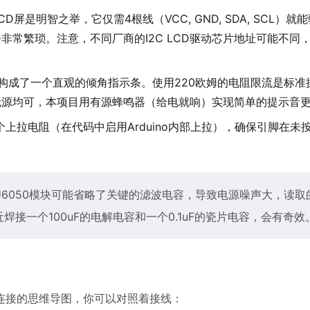
D屏是明智之举，它仅需4根线（VCC, GND, SDA, SCL）
非常繁琐。注意，不同厂商的I2C LCD驱动芯片地址可能不同
-红）构成了一个直观的倾角指示条。使用220欧姆的电阻限流是标
有源或无源均可，本项目用有源蜂鸣器（给电就响）实现简单的提示音
上拉电阻（在代码中启用Arduino内部上拉），确保引脚在未
U6050模块可能省略了关键的滤波电容，导致电源噪声大，读取
接一个100uF的电解电容和一个0.1uF的瓷片电容，会有奇效
连接的思维导图，你可以对照着接线：