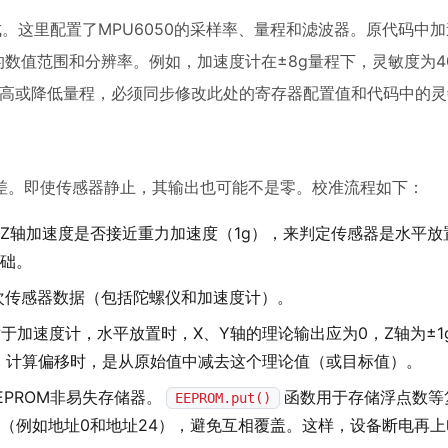
。这里配置了MPU6050的采样率、量程和滤波器。原代码中
据的数值范围和分辨率。例如，加速度计在±8g量程下，灵敏度为40
高或降低量程，必须同步修改此处的寄存器配置值和代码中的灵
差。即使传感器静止，其输出也可能不是零。校准流程如下：
Z轴加速度是否接近重力加速度（1g），来判定传感器是水平放
基础。
0次传感器数据（包括陀螺仪和加速度计）。
对于加速度计，水平放置时，X、Y轴的理论输出应为0，Z轴为±1
量。计算偏移时，是从原始值中减去这个理论值（或目标值）。
EEPROM非易失存储器。
函数用于存储浮点数等
EEPROM.put()
（例如地址0和地址24），避免互相覆盖。这样，设备断电再上