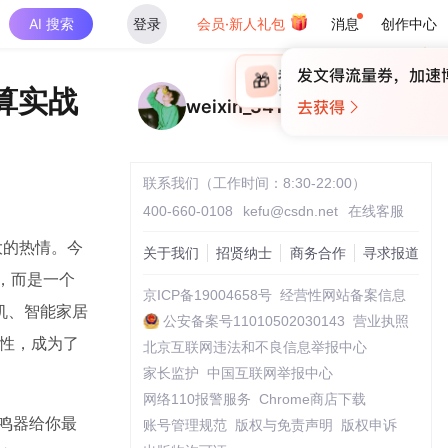
AI 搜索
登录
会员·新人礼包
消息
创作中心
×
未登录
🎁
￥30
解算实战
登录领取最高
算力币
weixin_34194829
联系我们（工作时间：8:30-22:00）
400-660-0108
kefu@csdn.net
在线客服
大的热情。今
关于我们
招贤纳士
商务合作
寻求报道
”，而是一个
京ICP备19004658号
经营性网站备案信息
机、智能家居
公安备案号11010502030143
营业执照
用性，成为了
北京互联网违法和不良信息举报中心
家长监护
中国互联网举报中心
网络110报警服务
Chrome商店下载
蜂鸣器给你最
账号管理规范
版权与免责声明
版权申诉