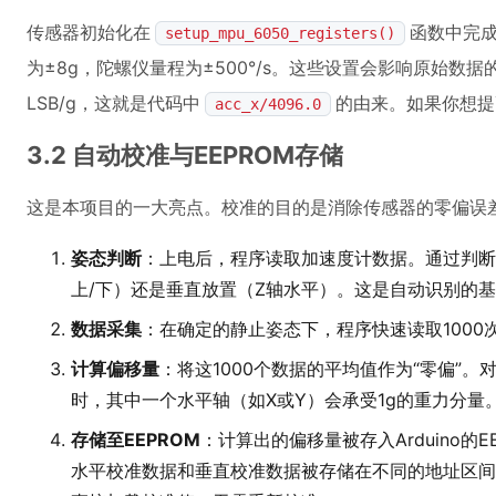
传感器初始化在
函数中完成
setup_mpu_6050_registers()
为±8g，陀螺仪量程为±500°/s。这些设置会影响原始数
LSB/g，这就是代码中
的由来。如果你想提
acc_x/4096.0
3.2 自动校准与EEPROM存储
这是本项目的一大亮点。校准的目的是消除传感器的零偏误
姿态判断
：上电后，程序读取加速度计数据。通过判断
上/下）还是垂直放置（Z轴水平）。这是自动识别的
数据采集
：在确定的静止姿态下，程序快速读取100
计算偏移量
：将这1000个数据的平均值作为“零偏”。
时，其中一个水平轴（如X或Y）会承受1g的重力分
存储至EEPROM
：计算出的偏移量被存入Arduino的
水平校准数据和垂直校准数据被存储在不同的地址区间