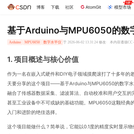
博客
下载
社区
AtomGit
模型市场
基于Arduino与MPU605
·
于 2026-06-02 13:31:24 修改
本内容遵循CC 4
Arduino
MPU6050
数字水平仪
1. 项目概述与核心价值
作为一名在嵌入式硬件和DIY电子领域摸爬滚打了十多年的
天要分享的这个项目——基于Arduino与MPU6050的
融合了传感器数据采集、滤波算法、自动校准和用户交互的
甚至工业设备中不可或缺的基础功能。MPU6050这颗经
入门和进阶的绝佳选择。
这个项目能做什么？简单说，它能以0.1度的精度实时显示物体