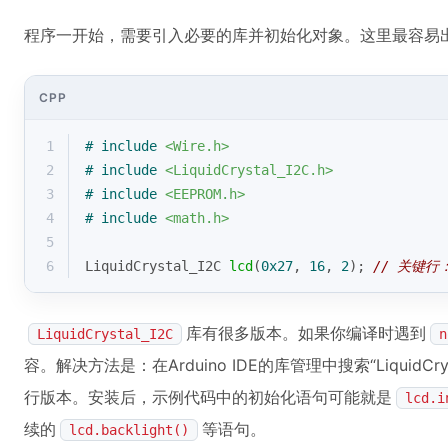
程序一开始，需要引入必要的库并初始化对象。这里最容易出
CPP
1
# 
include
<Wire.h>
2
# 
include
<LiquidCrystal_I2C.h>
3
# 
include
<EEPROM.h>
4
# 
include
<math.h>
5
6
LiquidCrystal_I2C 
lcd
(
0x27
, 
16
, 
2
)
; 
// 关键
库有很多版本。如果你编译时遇到
LiquidCrystal_I2C
n
容。解决方法是：在Arduino IDE的库管理中搜索“LiquidCry
行版本。安装后，示例代码中的初始化语句可能就是
lcd.i
续的
等语句。
lcd.backlight()