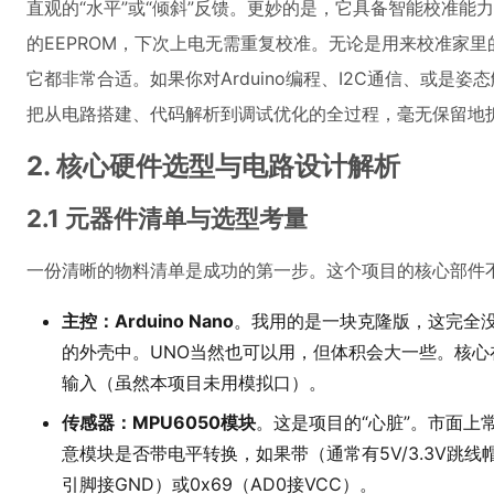
直观的“水平”或“倾斜”反馈。更妙的是，它具备智能校准能力
的EEPROM，下次上电无需重复校准。无论是用来校准家
它都非常合适。如果你对Arduino编程、I2C通信、或
把从电路搭建、代码解析到调试优化的全过程，毫无保留地
2. 核心硬件选型与电路设计解析
2.1 元器件清单与选型考量
一份清晰的物料清单是成功的第一步。这个项目的核心部件
主控：Arduino Nano
。我用的是一块克隆版，这完全没
的外壳中。UNO当然也可以用，但体积会大一些。核心在
输入（虽然本项目未用模拟口）。
传感器：MPU6050模块
。这是项目的“心脏”。市面上
意模块是否带电平转换，如果带（通常有5V/3.3V跳线帽）
引脚接GND）或0x69（AD0接VCC）。