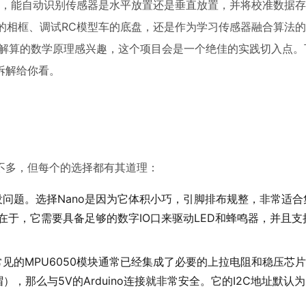
，能自动识别传感器是水平放置还是垂直放置，并将校准数据存入A
里的相框、调试RC模型车的底盘，还是作为学习传感器融合算法
是姿态解算的数学原理感兴趣，这个项目会是一个绝佳的实践切入点
拆解给你看。
不多，但每个的选择都有其道理：
问题。选择Nano是因为它体积小巧，引脚排布规整，非常适合
于，它需要具备足够的数字IO口来驱动LED和蜂鸣器，并且支持
常见的MPU6050模块通常已经集成了必要的上拉电阻和稳压芯
，那么与5V的Arduino连接就非常安全。它的I2C地址默认为0