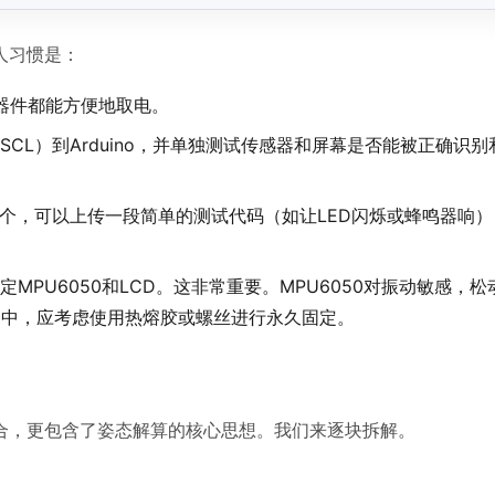
人习惯是：
有器件都能方便地取电。
A, SCL）到Arduino，并单独测试传感器和屏幕是否能被正确识
一个，可以上传一段简单的测试代码（如让LED闪烁或蜂鸣器响
MPU6050和LCD。这非常重要。MPU6050对振动敏感，
品中，应考虑使用热熔胶或螺丝进行永久固定。
合，更包含了姿态解算的核心思想。我们来逐块拆解。