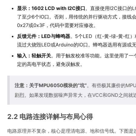
显示：1602 LCD with I2C接口
。直接使用I2C接口的LC
了至少6个IO口。否则，用传统的并行驱动方式，接线会
0x27或0x3F，代码中需要对应修改。
反馈元件：LED与蜂鸣器
。5个LED（红-黄-绿-黄
流过大烧毁LED或Arduino的IO口。蜂鸣器选用
输入：轻触开关
。用于触发校准等功能。这里使用了一个
定的高电平状态，避免误触发。
注意：关于MPU6050模块的“坑”
。有些极其廉价的MP
剧烈。如果发现数据噪声异常大，在VCC和GND之间就近焊
2.2 电路连接详解与布局心得
电路原理并不复杂，核心是理清电源、地和信号线。下图是