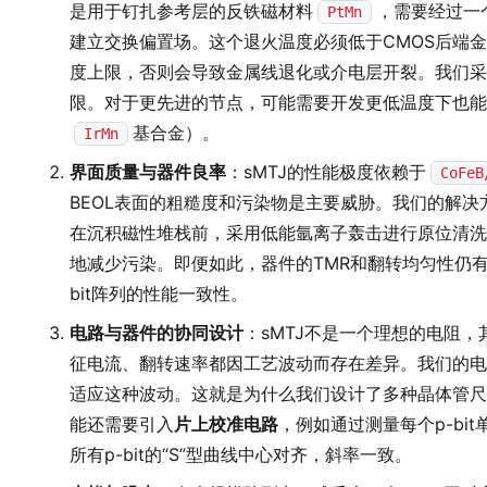
是用于钉扎参考层的反铁磁材料
，需要经过一
PtMn
建立交换偏置场。这个退火温度必须低于CMOS后端
度上限，否则会导致金属线退化或介电层开裂。我们采用
限。对于更先进的节点，可能需要开发更低温度下也能
基合金）。
IrMn
界面质量与器件良率
：sMTJ的性能极度依赖于
CoFeB
BEOL表面的粗糙度和污染物是主要威胁。我们的解决
在沉积磁性堆栈前，采用低能氩离子轰击进行原位清洗
地减少污染。即便如此，器件的TMR和翻转均匀性仍有
bit阵列的性能一致性。
电路与器件的协同设计
：sMTJ不是一个理想的电阻
征电流、翻转速率都因工艺波动而存在差异。我们的电
适应这种波动。这就是为什么我们设计了多种晶体管尺
能还需要引入
片上校准电路
，例如通过测量每个p-bi
所有p-bit的“S”型曲线中心对齐，斜率一致。