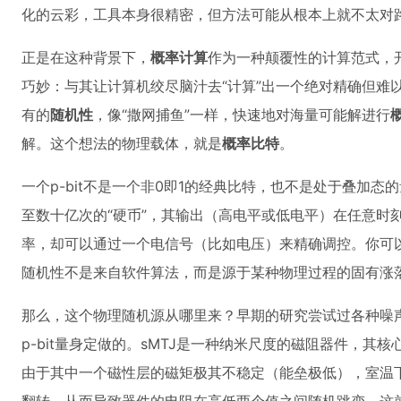
化的云彩，工具本身很精密，但方法可能从根本上就不太对
正是在这种背景下，
概率计算
作为一种颠覆性的计算范式，
巧妙：与其让计算机绞尽脑汁去“计算”出一个绝对精确但难
有的
随机性
，像“撒网捕鱼”一样，快速地对海量可能解进行
解。这个想法的物理载体，就是
概率比特
。
一个p-bit不是一个非0即1的经典比特，也不是处于叠加
至数十亿次的“硬币”，其输出（高电平或低电平）在任意时
率，却可以通过一个电信号（比如电压）来精确调控。你可以
随机性不是来自软件算法，而是源于某种物理过程的固有涨
那么，这个物理随机源从哪里来？早期的研究尝试过各种噪
p-bit量身定做的。sMTJ是一种纳米尺度的磁阻器件，
由于其中一个磁性层的磁矩极其不稳定（能垒极低），室温