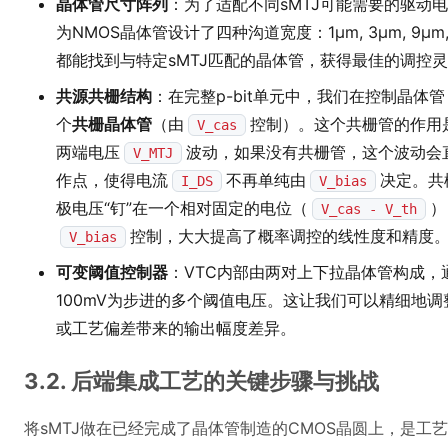
晶体管尺寸阵列
：为了适配不同sMTJ可能需要的驱动
为NMOS晶体管设计了四种沟道宽度：1μm, 3μm, 9
都能找到与特定sMTJ匹配的晶体管，获得最佳的调控
共源共栅结构
：在完整p-bit单元中，我们在控制晶体
个
共栅晶体管
（由
控制）。这个共栅管的作用是
V_cas
两端电压
波动，如果没有共栅管，这个波动会
V_MTJ
作点，使得电流
不再单纯由
决定。共
I_DS
V_bias
极电压“钉”在一个相对固定的电位（
）
V_cas - V_th
控制，大大提高了概率调控的线性度和精度
V_bias
可变阈值控制器
：VTC内部由两对上下拉晶体管构成，通过
100mV为步进的多个阈值电压。这让我们可以精细地调
或工艺偏差带来的输出幅度差异。
3.2. 后端集成工艺的关键步骤与挑战
将sMTJ做在已经完成了晶体管制造的CMOS晶圆上，是工