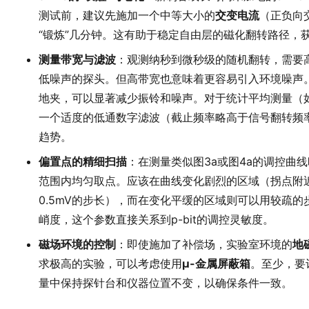
测试前，建议先施加一个中等大小的
交变电流
（正负向
“锻炼”几分钟。这有助于稳定自由层的磁化翻转路径，
测量带宽与滤波
：观测纳秒到微秒级的随机翻转，需要高
低噪声的探头。但高带宽也意味着更容易引入环境噪声
地夹，可以显著减少振铃和噪声。对于统计平均测量（
一个适度的低通数字滤波（截止频率略高于信号翻转频
趋势。
偏置点的精细扫描
：在测量类似图3a或图4a的调控曲
范围内均匀取点。应该在曲线变化剧烈的区域（拐点附
0.5mV的步长），而在变化平缓的区域则可以用较疏
峭度，这个参数直接关系到p-bit的调控灵敏度。
磁场环境的控制
：即使施加了补偿场，实验室环境的
地
求极高的实验，可以考虑使用
μ-金属屏蔽箱
。至少，要
量中保持探针台和仪器位置不变，以确保条件一致。