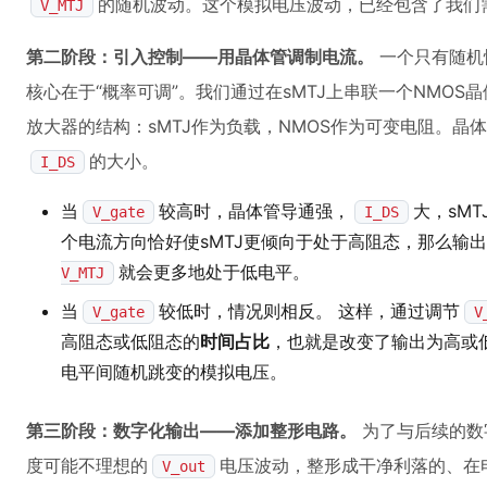
的随机波动。这个模拟电压波动，已经包含了我们
V_MTJ
第二阶段：引入控制——用晶体管调制电流。
一个只有随机性
核心在于“概率可调”。我们通过在sMTJ上串联一个NMO
放大器的结构：sMTJ作为负载，NMOS作为可变电阻。晶
的大小。
I_DS
当
较高时，晶体管导通强，
大，sMT
V_gate
I_DS
个电流方向恰好使sMTJ更倾向于处于高阻态，那么输
就会更多地处于低电平。
V_MTJ
当
较低时，情况则相反。 这样，通过调节
V_gate
V
高阻态或低阻态的
时间占比
，也就是改变了输出为高或
电平间随机跳变的模拟电压。
第三阶段：数字化输出——添加整形电路。
为了与后续的数
度可能不理想的
电压波动，整形成干净利落的、在电
V_out