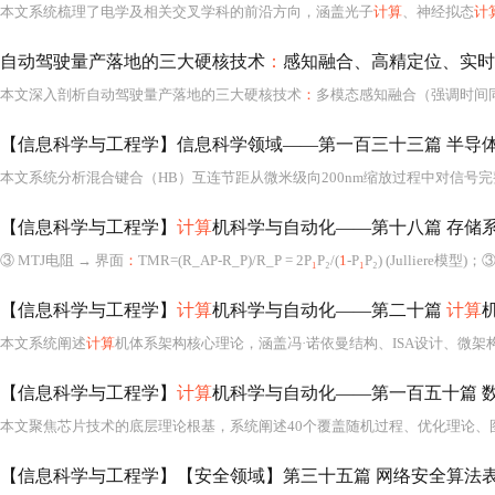
本文系统梳理了电学及相关交叉学科的前沿方向，涵盖光子
计算
、神经拟态
计
自动驾驶量产落地的三大硬核技术
：
感知融合、高精定位、实时
本文深入剖析自动驾驶量产落地的三大硬核技术
：
多模态感知融合（强调时间同步、空间标定与传统+学习双轨架构）、高精定位与地图协同（涵盖GNSS短板应对、IMU振动噪声抑制及轻地图约束机制
【信息科学与工程学】信息科学领域——第一百三十三篇 半导
本文系统分析混合键合（HB）互连节距从微米级向200nm缩放过程中对信号
【信息科学与工程学】
计算
机科学与自动化——第十八篇 存储系统设计 10 存储器/存储
③ MTJ电阻 → 界面
：
TMR=(R_AP-R_P)/R_P = 2P
₁
P₂/(
1
-P
₁
P₂) (Julliere模
【信息科学与工程学】
计算
机科学与自动化——第二十篇
计算
本文系统阐述
计算
机体系架构核心理论，涵盖冯·诺依曼结构、ISA设计、微架构（五级流水线、超标量、分支预测）、内存层次（缓存、虚拟内存、TLB）、并行体系、I/O系统、功耗与安全设计；深入解析x86分页机制（CR0/CR3/E
【信息科学与工程学】
计算
机科学与自动化——第一百五十篇 数
【信息科学与工程学】【安全领域】第三十五篇 网络安全算法表