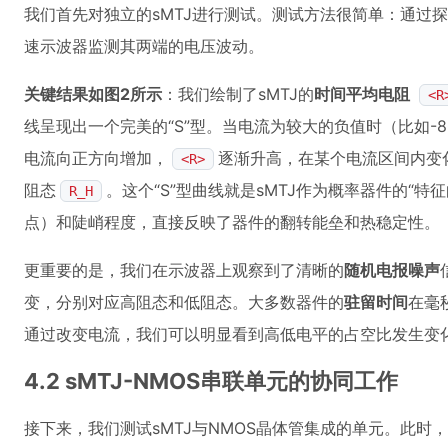
我们首先对独立的sMTJ进行测试。测试方法很简单：通过
速示波器监测其两端的电压波动。
关键结果如图2所示
：我们绘制了sMTJ的
时间平均电阻
<R
线呈现出一个完美的“S”型。当电流为较大的负值时（比如-8
电流向正方向增加，
逐渐升高，在某个电流区间内变
<R>
阻态
。这个“S”型曲线就是sMTJ作为概率器件的“特
R_H
点）和陡峭程度，直接反映了器件的翻转能垒和热稳定性。
更重要的是，我们在示波器上观察到了清晰的
随机电报噪声
变，分别对应高阻态和低阻态。大多数器件的
驻留时间
在毫
通过改变电流，我们可以明显看到高低电平的占空比发生变
4.2 sMTJ-NMOS串联单元的协同工作
接下来，我们测试sMTJ与NMOS晶体管集成的单元。此