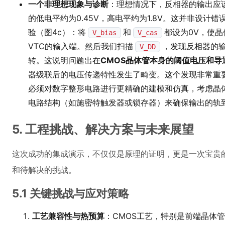
一个非理想现象与诊断
：理想情况下，反相器的输出应该
的低电平约为0.45V，高电平约为1.8V。这并非设
验（图4c）：将
和
都设为0V，使
V_bias
V_cas
VTC的输入端。然后我们扫描
，发现反相器的
V_DD
转。这说明问题出在
CMOS晶体管本身的阈值电压和导
器级联后的电压传递特性发生了畸变。这个发现非常重
必须对数字整形电路进行更精确的建模和仿真，考虑晶
电路结构（如施密特触发器或锁存器）来确保输出的轨
5. 工程挑战、解决方案与未来展望
这次成功的集成演示，不仅仅是原理的证明，更是一次宝贵
和待解决的挑战。
5.1 关键挑战与应对策略
工艺兼容性与热预算
：CMOS工艺，特别是前端晶体