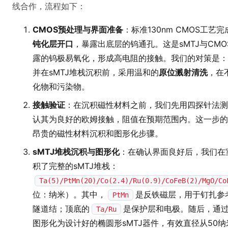
线合作，流程如下：
CMOS预处理与界面准备
：标准130nm CMOS工艺
钝化层开口
，暴露出底层的钨通孔。这是sMTJ与CM
露的钨极易氧化，形成高电阻的接触。我们的对策是：
并在sMTJ堆栈沉积前，采用温和的
原位溅射清洗
，在
化物和污染物。
接触验证
：在沉积磁性材料之前，我们先用四探针法测
认其为良好的欧姆接触，阻值在预期范围内。这一步的
昂贵的磁性材料沉积和图形化步骤。
sMTJ堆栈沉积与图形化
：在确认界面良好后，我们在
积了完整的sMTJ堆栈：
Ta(5)/PtMn(20)/Co(2.4)/Ru(0.9)/CoFeB(2)/MgO/Co
位：纳米）。其中，
是反铁磁层，用于钉扎参
PtMn
隧道结；顶底的
是保护层和电极。随后，通
Ta/Ru
图形化为设计好的椭圆形sMTJ器件，有效直径从50纳