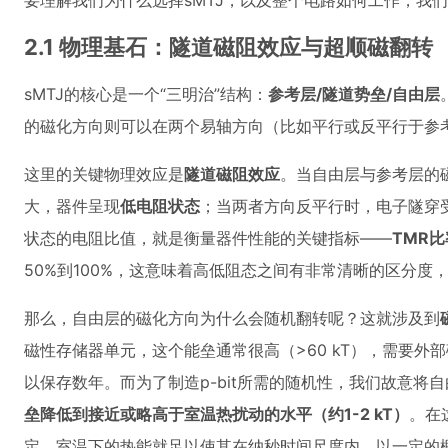
要理解我们为什么选择sMTJ，以及整个电路如何工作，我
2.1 物理基石：隧道磁阻效应与超顺磁翻转
sMTJ的核心是一个“三明治”结构：
参考层/隧道势垒/自由层
的磁化方向则可以在两个易轴方向（比如平行或反平行于参
这里的关键物理效应是
隧道磁阻效应
。当自由层与参考层的
大，器件呈现
低电阻状态
；当两者方向反平行时，电子隧穿
状态的电阻比值，就是衡量器件性能的关键指标——
TMR比
50%到100%，这意味着高低阻态之间有非常清晰的区分
那么，自由层的磁化方向为什么会随机翻转呢？这就涉及到
磁性存储器单元，这个能垒通常很高（>60 kT），需要外
以保存数年。而为了制造p-bit所需的随机性，我们故意将
垒降低到接近或略高于室温热扰动的水平（约1-2 kT）
。在
定，室温下的热能就足以使其在纳秒时间尺度内，以一定的