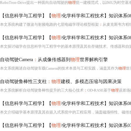
RoboTron-Drive提出一种面向自动驾驶的
物理
统一建模范式，以IMU为时空基准构建四模态（相机、激光
【信息科学与工程学】【
物理
/化学科学和工程技术】知识体系081 磁学
本文系统构建了微波与射频电路的七层电磁学理论模型框架
：
从麦克斯韦方程
【信息科学与工程学】【
物理
/化学科学和工程技术】知识体系081
自动驾驶Camera
：
从成像传感器到
物理
世界解构引擎
本文系统阐述自动驾驶车载Camera的技术本质与工程实践，涵盖其作为
物理
世界解构引擎的
自动驾驶鲁棒性三支柱
：物理
建模、多模态压缩与因果决策
本文系统解析自动驾驶鲁棒性提升的三大核心技术
：
OD-RASE基于
物理
误差场建模提升感知鲁棒性；EMC2通过跨模态语义锚点与相
【信息科学与工程学】【
物理
/化学科学和工程技术】知识体系081
【信息科学与工程学】【
物理
/化学科学和工程技术】知识体系07