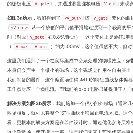
的栅极电压
，并通过测量漏极电压
来观察
V_gate
V_out
如图3a所示
，我们得到了
随
变化的曲
<V_out>
V_gate
从一个较低的平台值平滑地过渡到一个较高的平台
<V_out>
间（对应
在0.85V附近）。这个变化正是sMTJ
V_gate
（
）约为100mV，这个值虽然不大，但
V_max - V_min
这里我们遇到了一个在实际集成中必须处理的物理效应：
杂
本身仍会产生一个微小的磁场，这个磁场会作用在自由层上
我们制备的器件，这个偏置场使得sMTJ的特征曲线整体偏
工作点对应一个负电流。而我们的p-bit电路只能提供正方
解决方案如图3b所示
：我们施加一个很小的外磁场（通常几
散场相反，就可以将整个“S”型曲线平移回正电流区域。这
看，更根本的解决方案是在器件设计时，通过优化参考层堆
这个杂散场，使其接近于零。这是我们未来工艺迭代需要重