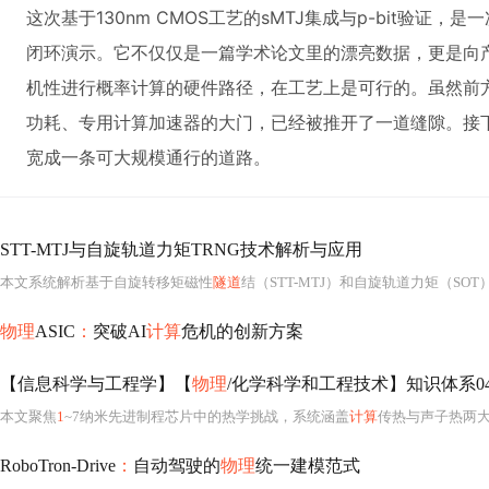
这次基于130nm CMOS工艺的sMTJ集成与p-bit验证
闭环演示。它不仅仅是一篇学术论文里的漂亮数据，更是向
机性进行概率计算的硬件路径，在工艺上是可行的。虽然前
功耗、专用计算加速器的大门，已经被推开了一道缝隙。接
宽成一条可大规模通行的道路。
STT-MTJ与自旋轨道力矩TRNG技术解析与应用
本文系统解析基于自旋转移矩磁性
隧道
结（STT-MTJ）和自旋轨道力矩（SOT）的真
物理
ASIC
：
突破AI
计算
危机的创新方案
【信息科学与工程学】【
物理
/化学科学和工程技术】知识体系04
本文聚焦
1
~7纳米先进制程芯片中的热学挑战，系统涵盖
计算
传热与声子热两大主线，深入
RoboTron-Drive
：
自动驾驶的
物理
统一建模范式