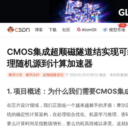
博客
下载
社区
AtomGit
模型市场
CMOS集成超顺磁隧道结实现
理随机源到计算加速器
·
于 2026-05-30 03:08:52 修改
本内容遵循CC
概率计算
概率比特
超顺磁隧道结
1. 项目概述：为什么我们需要CMOS集成的
在芯片设计领域，我们正面临一个越来越棘手的矛盾：摩尔
统的确定性计算架构，在处理组合优化、机器学习推理、密
要么计算时间呈指数级增长，要么功耗高得难以承受。这就