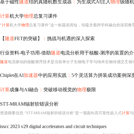
基于磁性
隧道
结的真随机数生成器
：
为生成式AI注入
物理
级随
计算
机大学
物理
总复习课件
“
计算
机大学
物理
总复习课件”这一标题虽简短，却蕴含着跨学科融合的深层教
【
隧道
FET的突破】
：
挑战与机遇的深入探索
行业资料-电子功用-借助
隧道
电流分析用于核酸-测序的装置的介绍分
隧道
电流驱动的核酸测序技术是当前单分子生物电子学与纳米生物传感交叉领域最具前沿性与颠覆潜力的研究方向之一。其核心原理植根于量子力学中的量子隧穿效应—
Chiplet在AI
加速器
中的应用实践
：
5个灵活算力拼装成功案例深
计算
成像与AI融合
：
突破移动视觉的
物理
极限
STT-MRAM辐射软错误分析
资源摘要信息
:
"STT-MRAM辐射软错误分析"是一项面向高可靠性嵌入式
计算
与
isscc 2023 v29 digital accelerators and circuit techniques