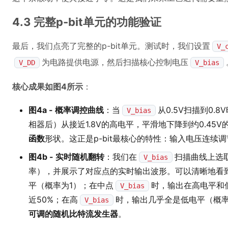
4.3 完整p-bit单元的功能验证
最后，我们点亮了完整的p-bit单元。测试时，我们设置
V_
为电路提供电源，然后扫描核心控制电压
V_DD
V_bias
核心成果如图4所示
：
图4a - 概率调控曲线
：当
从0.5V扫描到0.8
V_bias
相器后）从接近1.8V的高电平，平滑地下降到约0.45
函数
形状。这正是p-bit最核心的特性：输入电压连续调
图4b - 实时随机翻转
：我们在
扫描曲线上选
V_bias
率），并展示了对应点的实时输出波形。可以清晰地看
平（概率为1）；在中点
时，输出在高电平和
V_bias
近50%；在高
时，输出几乎全是低电平（概
V_bias
可调的随机比特流发生器
。