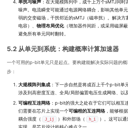
串扰与噪声
：在大规模阵列中，成千上万个sMTJ同
噪声。电流瞬变可能通过电源网络耦合，影响其他单元
弱的交变磁场，干扰邻近的sMTJ（磁串扰）。解决方
电容）、
物理布局优化
（增加器件间距，或采用磁屏蔽
避免所有单元同时翻转。
5.2 从单元到系统：构建概率计算加速器
一个可用的p-bit单元只是起点。要构建能解决实际问题的
步：
大规模阵列集成
：下一步自然是将成百上千个p-bit单
涉及到高密度互连、全局/局部偏置电压生成网络、以
可编程互连网络
：p-bit的强大之处在于它们可以相
们需要在芯片上实现一个
可编程的互连网络
，能够根据
耦合强度（
）和外部场（
）。这可以通
J_ij
h_i
实现，是芯片设计的核心难点之一。