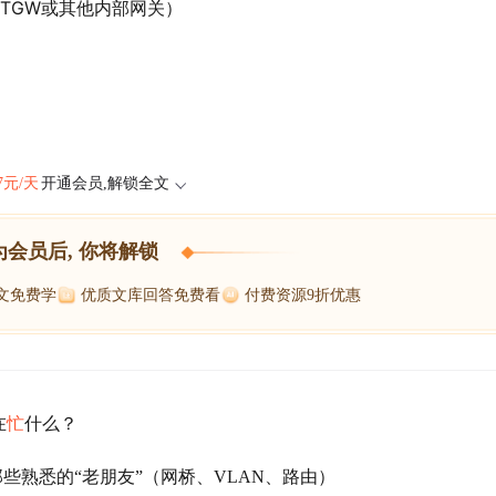
ETGW或其他内部网关）
47元/天
开通会员,解锁全文
为会员后, 你将解锁
博文免费学
优质文库回答免费看
付费资源9折优惠
在
忙
什么？
af与那些熟悉的“老朋友”（网桥、VLAN、路由）