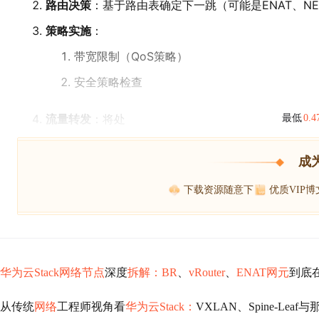
路由决策
：基于路由表确定下一跳（可能是ENAT、N
策略实施
：
带宽限制（QoS策略）
安全策略检查
流量转发
：将处
最低
0.
成
下载资源随意下
优质VIP
华为云Stack网络节点
深度
拆解：BR
、
vRouter
、
ENAT网元
到底
从传统
网络
工程师视角看
华为云Stack：
VXLAN、Spine-Le