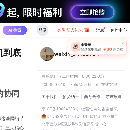
AI 搜索
登录
会员·新人礼包
消息
创作中心
×
未登录
🎁
￥30
登录领取最高
算力币
机到底
weixin_34199764
联系我们（工作时间：8:30-22:00）
400-660-0108
kefu@csdn.net
在线客服
的协同
关于我们
招贤纳士
商务合作
寻求报道
京ICP备19004658号
经营性网站备案信息
公安备案号11010502030143
营业执照
解这些网络节
北京互联网违法和不良信息举报中心
AT）三大核心