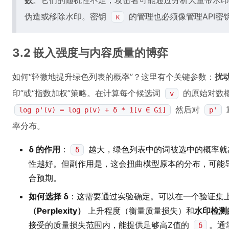
数
。它们的随机性不足，攻击者可能通过分析大量带水印
伪造或移除水印。密钥
的管理也必须像管理API密
κ
3.2 嵌入强度与内容质量的博弈
如何“轻微地提升绿色列表的概率”？这里有个关键参数：
扰动
印”或“指数加权”策略。在计算每个候选词
的原始对数
v
然后对
log p'(v) = log p(v) + δ * 1[v ∈ Gi]
p'
率分布。
δ 的作用
：
越大，绿色列表中的词被选中的概率就
δ
性越好。但副作用是，这会扭曲模型原本的分布，可能
合预期。
如何选择 δ
：这需要通过实验确定。可以在一个验证集
（Perplexity）
上升程度（衡量质量损失）和
水印检测
接受的质量损失范围内，能提供足够高Z值的
。通
δ