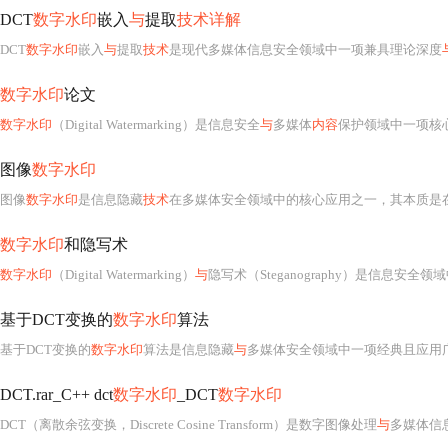
DCT
数字水印
嵌入
与
提取
技术详解
DCT
数字水印
嵌入
与
提取
技术
是现代多媒体信息安全领域中一项兼具理论深度
数字水印
论文
数字水印
（Digital Watermarking）是信息安全
与
多媒体
内容
保护领域中一项核
图像
数字水印
图像
数字水印
是信息隐藏
技术
在多媒体安全领域中的核心应用之一，其本质是在不显著影响原始载体（如灰度或彩色数字图像）视觉质量的前提下，将具有特定语义的信息（如
数字水印
和隐写术
数字水印
（Digital Watermarking）
与
隐写术（Steganography）是信息安全
基于DCT变换的
数字水印
算法
基于DCT变换的
数字水印
算法是信息隐藏
与
多媒体安全领域中一项经典且应用
DCT.rar_C++ dct
数字水印
_DCT
数字水印
DCT（离散余弦变换，Discrete Cosine Transform）是数字图像处理
与
多媒体信息安