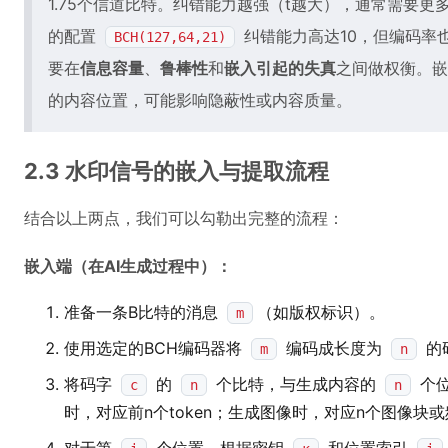
1.75个信道比特。纠错能力越强（t越大），通常需要更
的配置
纠错能力高达10，但编码率也
BCH(127,64,21)
要在
信息容量
、
鲁棒性
和
嵌入引起的失真
之间做权衡。嵌
的内容位置，可能影响隐蔽性或内容质量。
2.3 水印信号的嵌入与提取流程
结合以上两点，我们可以勾勒出完整的流程：
嵌入端（在AI生成过程中）：
准备一条B比特的消息
（如版权标识）。
m
使用选定的BCH编码器将
编码成长度为
的
m
n
将码字
的
个比特，与生成内容的
个位
c
n
n
时，对应前n个token；生成图像时，对应n个图像块