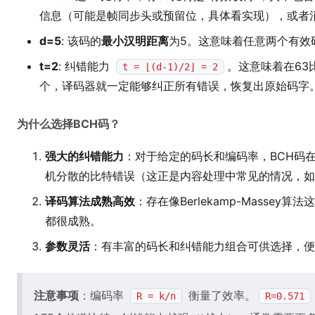
信息（可能是帧同步头或预留位，具体看实现），或者消
d=5
: 该码的
最小汉明距离
为5。这意味着任意两个有效
t=2
: 纠错能力
。这意味着在63
t = ⌊(d-1)/2⌋ = 2
个，译码器就一定能够纠正所有错误，恢复出原始码字
为什么选择BCH码？
强大的纠错能力
：对于给定的码长和编码率，BCH码
机分散的比特错误（这正是内容处理中常见的情况，如
译码算法成熟高效
：存在像Berlekamp-Masse
都很成熟。
参数灵活
：有丰富的码长和纠错能力组合可供选择，便
注意事项
：编码率
衡量了效率。
R = k/n
R=0.571