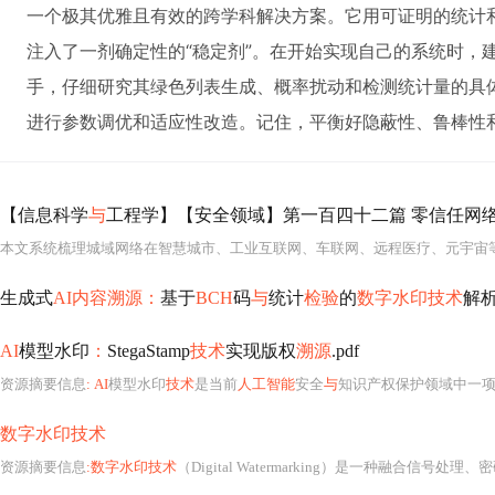
一个极其优雅且有效的跨学科解决方案。它用可证明的统计和
注入了一剂确定性的“稳定剂”。在开始实现自己的系统时，建议
手，仔细研究其绿色列表生成、概率扰动和检测统计量的具
进行参数调优和适应性改造。记住，平衡好隐蔽性、鲁棒性
【信息科学
与
工程学】【安全领域】第一百四十二篇 零信任网络
生成式
AI内容溯源：
基于
BCH
码
与
统计
检验
的
数字水印技术
解
AI
模型水印
：
StegaStamp
技术
实现版权
溯源
.pdf
资源摘要信息
: AI
模型水印
技术
是当前
人工智能
安全
与
知识产权保护领域中一
数字水印技术
资源摘要信息
:数字水印技术
（Digital Watermarking）是一种融合信号