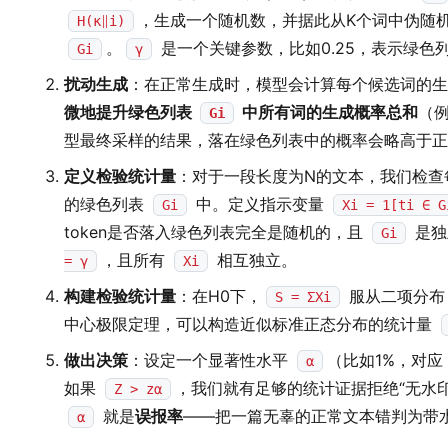
，生成一个随机数，并据此从K个词中伪随
H(κ∥i)
。
是一个关键参数，比如0.25，表示绿色列
Gi
γ
扰动生成
：在正常生成时，模型会计算每个候选词的生
微地提升绿色列表
中所有词的生成概率总和
（
Gi
型最终采样的结果，落在绿色列表中的概率会略高于
定义检验统计量
：对于一段长度为N的文本，我们检查每
的绿色列表
中。定义指示变量
Gi
Xi = 1[ti ∈ G
token是否落入绿色列表完全是随机的，且
是独
Gi
，且所有
相互独立。
= γ
Xi
构建检验统计量
：在H0下，
服从二项分
S = ΣXi
中心极限定理，可以构造近似标准正态分布的统计量
做出决策
：设定一个显著性水平
（比如1%，对应
α
如果
，我们就有足够的统计证据拒绝“无水
Z > zα
就是
误报率
——把一篇无辜的正常文本错判为带
α