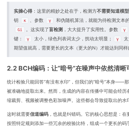
实操心得
：这里的精妙之处在于，检测方
不需要知道模型
钥
、参数
和伪随机算法，就能为待检测文本
κ
γ
。这实现了
盲检测
，大大提升了实用性。参数
Gi
γ
键：
太小，绿色列表词太少，扰动太明显；
太
γ
γ
期望值就高，需要更长的文本（更大的N）才能达到同样
2.2 BCH编码：让“暗号”在噪声中依然清晰
统计检验只能回答“有没有水印”，但我们的“暗号”本身—
被准确地提取出来。然而，生成的内容在传播中可能会经历各
缩裁剪、视频被调整色彩加噪声。这些都会导致提取出的水
这时就需要
信道编码
，也就是纠错码。它的核心思想是：在
按照特定规则添加一些冗余的校验比特，组成一个更长的码