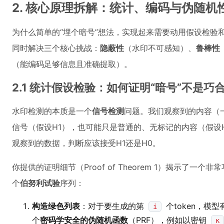
2. 核心原理拆解：统计、编码与伪随机性
为什么简单的“埋个暗号”想法，实现起来需要动用假设检验
同时解决三个核心挑战：
隐蔽性
（水印不可感知）、
鲁棒性
（能编码足够信息且准确提取）。
2.1 统计假设检验：如何证明“暗号”不是巧
水印检测的本质是一个
信号检测
问题。我们观察到的内容（一
信号（假设H1），也可能只是普通的、无标记的内容（假设
观察到的数据，判断应该接受H1还是H0。
你提供的证明细节（Proof of Theorem 1）揭示了
个
伯努利试验
序列：
构造绿色列表
：对于要生成的第
个token，模
i
个
密码学安全的伪随机函数
（PRF），例如以密钥
κ