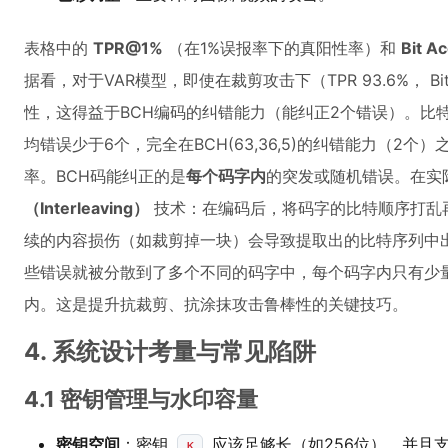
表格中的
TPR@1%
（在1%误报率下的真阳性率）和
Bit Ac
据看，对于VAR模型，即使在裁剪攻击下（TPR 93.6%， Bit
性，这得益于BCH编码的纠错能力（能纠正2个错误）。比特
均错误少于6个，完全在BCH(63,36,5)的纠错能力（2
率。BCH码能纠正的是
每个码字内
的突发或随机错误。在实
（Interleaving）
技术：在编码后，将码字的比特顺序打乱
续的内容损伤（如裁剪掉一块）会导致提取出的比特序列中
些错误就被分散到了多个不同的码字中，每个码字内只有少量
内。这是提升抗裁剪、抗涂抹攻击鲁棒性的关键技巧。
4. 系统设计考量与常见陷阱
4.1 密钥管理与水印容量
密钥空间
：密钥
应该足够长（如256位），并且
κ