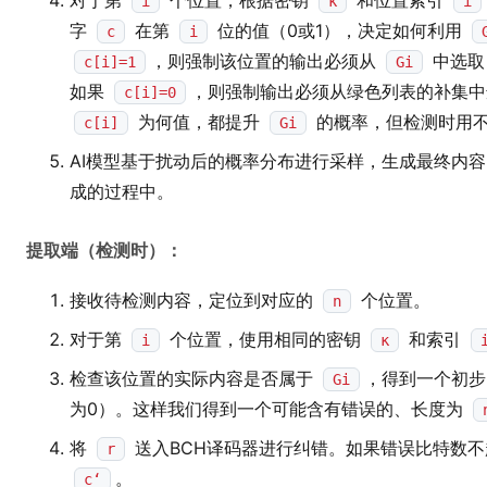
对于第
个位置，根据密钥
和位置索引
i
κ
i
字
在第
位的值（0或1），决定如何利用
c
i
，则强制该位置的输出必须从
中选取
c[i]=1
Gi
如果
，则强制输出必须从绿色列表的补集中
c[i]=0
为何值，都提升
的概率，但检测时用不
c[i]
Gi
AI模型基于扰动后的概率分布进行采样，生成最终内
成的过程中。
提取端（检测时）：
接收待检测内容，定位到对应的
个位置。
n
对于第
个位置，使用相同的密钥
和索引
i
κ
检查该位置的实际内容是否属于
，得到一个初
Gi
为0）。这样我们得到一个可能含有错误的、长度为
将
送入BCH译码器进行纠错。如果错误比特数
r
。
c‘