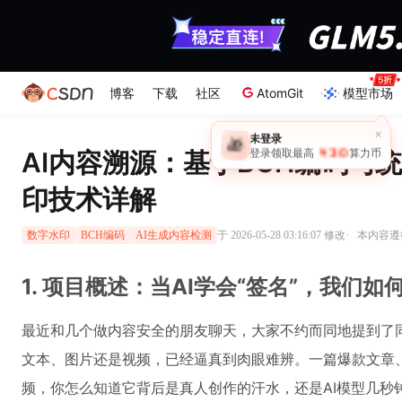
博客
下载
社区
AtomGit
模型市场
×
未登录
🎁
￥30
AI内容溯源：基于BCH编码与
登录领取最高
算力币
印技术详解
·
于 2026-05-28 03:16:07 修改
本内容遵循
数字水印
BCH编码
AI生成内容检测
1. 项目概述：当AI学会“签名”，我们
最近和几个做内容安全的朋友聊天，大家不约而同地提到了同
文本、图片还是视频，已经逼真到肉眼难辨。一篇爆款文章
频，你怎么知道它背后是真人创作的汗水，还是AI模型几秒