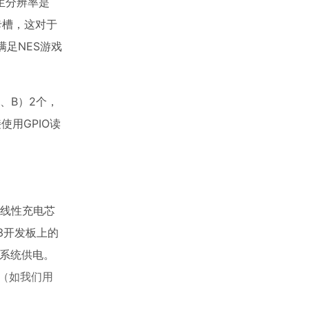
原生分辨率是
卡槽，这对于
足NES游戏
、B）2个，
使用GPIO读
池线性充电芯
S3开发板上的
为系统供电。
（如我们用