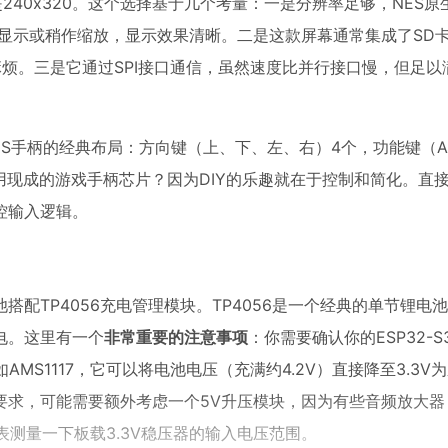
辨率是240x320。这个选择基于几个考量：一是分辨率足够，NES
对点显示或稍作缩放，显示效果清晰。二是这款屏幕通常集成了SD
烦。三是它通过SPI接口通信，虽然速度比并行接口慢，但足以满
ES手柄的经典布局：方向键（上、下、左、右）4个，功能键（A
直接用现成的游戏手柄芯片？因为DIY的乐趣就在于控制和简化。直接
控输入逻辑。
配TP4056充电管理模块。TP4056是一个经典的单节锂电
充电。这里有一个
非常重要的注意事项
：你需要确认你的ESP32-
MS1117，它可以将电池电压（充满约4.2V）直接降至3.3V
要求，可能需要额外考虑一个5V升压模块，因为有些音频放大器
用表测量一下板载3.3V稳压器的输入电压范围。