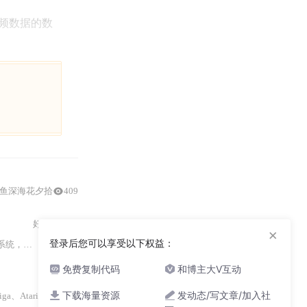
音频数据的数
鱼深海花夕拾
409
好家伙VCC
×
登录后您可以享受以下权益：
，从主控平台来看，
免费复制代码
和博主大V互动
任念辰
下载海量资源
发动态/写文章/加入社
prite）资源的严格约束。所谓“硬件精灵”，是指由图形芯片（如 VIC