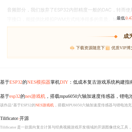
音频部分，我们放弃了ESP32内部精度一般的DAC，转而使用
最低
0.
字接口，能提供比模拟PWM方式纯净得多的音质。MAX98
成
下载资源随意下
优质VIP
基于
ESP32
的
NES模拟器
掌机
DIY
：低成本复古游戏系统构建指
基于
esp32
的
nes游戏机
，搭载mpu6050六轴加速度传感器，锂
该作品“基于ESP32的
NES游戏机
，搭载MPU6050六轴加速度传感器与锂电池
Tilificator
-
开源
Tilificator 是一款面向复古计算与经典视频游戏开发领域的开源图像优化工具，