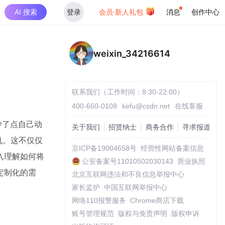
AI 搜索
登录
会员·新人礼包
消息
创作中心
weixin_34216614
联系我们（工作时间：8:30-22:00）
400-660-0108
kefu@csdn.net
在线客服
少了点自己动
关于我们
招贤纳士
商务合作
寻求报道
机。这不仅仅
京ICP备19004658号
经营性网站备案信息
入理解如何将
公安备案号11010502030143
营业执照
定制化的需
北京互联网违法和不良信息举报中心
家长监护
中国互联网举报中心
网络110报警服务
Chrome商店下载
账号管理规范
版权与免责声明
版权申诉