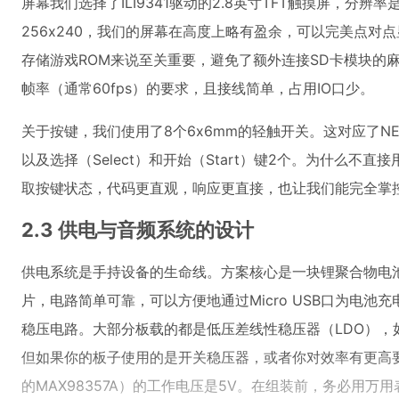
屏幕我们选择了ILI9341驱动的2.8英寸TFT触摸屏，分
256x240，我们的屏幕在高度上略有盈余，可以完美点
存储游戏ROM来说至关重要，避免了额外连接SD卡模块的麻
帧率（通常60fps）的要求，且接线简单，占用IO口少。
关于按键，我们使用了8个6x6mm的轻触开关。这对应了N
以及选择（Select）和开始（Start）键2个。为什么不
取按键状态，代码更直观，响应更直接，也让我们能完全掌
2.3 供电与音频系统的设计
供电系统是手持设备的生命线。方案核心是一块锂聚合物电池搭
片，电路简单可靠，可以方便地通过Micro USB口为电池
稳压电路。大部分板载的都是低压差线性稳压器（LDO），如A
但如果你的板子使用的是开关稳压器，或者你对效率有更高
的MAX98357A）的工作电压是5V。在组装前，务必用万