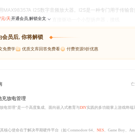
MAX98357A I2S数字音频放大器。I2S是一种专门用于传输
47元/天
开通会员,解锁全文
357A集成了DAC和功放，直接驱动一个小型扬声器，接线
为会员后, 你将解锁
博文免费学
优质文库回答免费看
付费资源9折优惠
南
亡
电池充放电管理
充放电管理”是一个高度集成、面向嵌入式教育与
DIY
实践的多功能掌上游戏终端系统，其技术内涵覆盖了现代嵌入式系统开发的多个核心维度。首先
其核心使命在于解决早期硬件平台（如 Commodore 64、
NES
、Game Boy、Amiga、Atari ST 等）在图形渲染过程中所面临的根本性限制——即硬件精灵（Hardware S