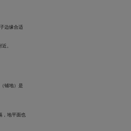
板子边缘合适
附近。
铜（铺地）是
隔，地平面也