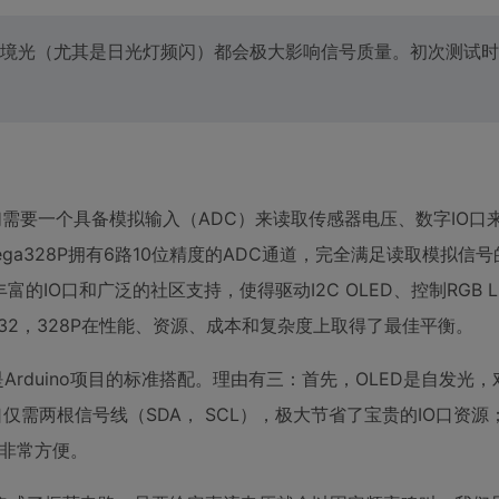
境光（尤其是日光灯频闪）都会极大影响信号质量。初次测试时
项目，我们需要一个具备模拟输入（ADC）来读取传感器电压、数字IO
a328P拥有6路10位精度的ADC通道，完全满足读取模拟信
的IO口和广泛的社区支持，使得驱动I2C OLED、控制RGB 
SP32，328P在性能、资源、成本和复杂度上取得了最佳平衡。
几乎是Arduino项目的标准搭配。理由有三：首先，OLED是自发光
仅需两根信号线（SDA， SCL），极大节省了宝贵的IO口资源
本非常方便。