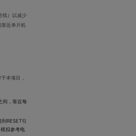
号线）以减少
能靠近单片机
对于本项目，
D之间，靠近每
到RESET引
（模拟参考电