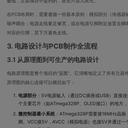
极低，正如项目中提到的，甚至只需几美元。
在PCB布局时，需要遵循一些基本原则：模拟部分（传感
噪声耦合；电源走线要足够宽，或在电源引脚附近放置去耦电
对应的引脚，其下方避免走线。
3. 电路设计与PCB制作全流程
3.1 从原理图到可生产的电路设计
电路原理图是整个项目的“蓝图”。它清晰地定义了所有元器
原理图的核心连接可以概括如下：
电源部分
：5V电源输入（通过DC插座或USB）直接连
个主要芯片（如ATmega328P、OLED接口）的地方，
微控制器最小系统
：ATmega328P需要接16MHz
脚。VCC接5V，AVCC（模拟电源）也接5V并通过