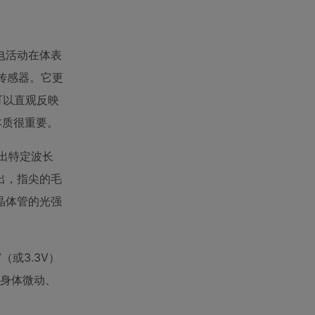
电活动在体表
的传感器。它更
可以直观反映
本质很重要。
发出特定波长
出，指尖的毛
晶体管的光强
或3.3V）
、身体微动、