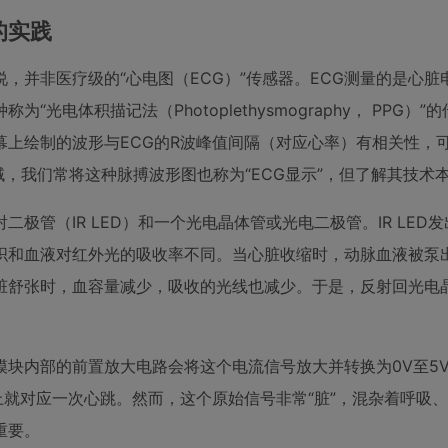
的实践
，并非医疗级的“心电图（ECG）”传感器。ECG测量的是心脏
电体积描记法（Photoplethysmography， PPG）”
上绘制的波形与ECG的R波峰值间隔（对应心率）有相关性，
域，我们常将这种脉搏波形图也称为“ECG显示”，但了解其技术
极管（IR LED）和一个光电晶体管或光电二极管。IR LED
织和血液对红外光的吸收率不同。当心脏收缩时，动脉血液被泵
脏舒张时，血容量减少，吸收的光线也减少。于是，反射回光电
块内部的前置放大电路会将这个电流信号放大并转换为0V至5V（
上就对应一次心跳。然而，这个原始信号非常“脏”，混杂着呼吸
重要。