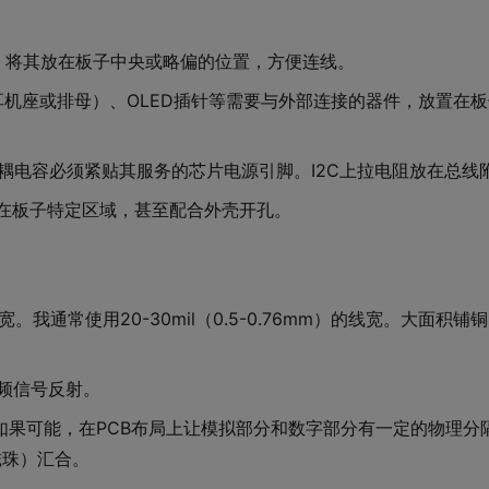
P），将其放在板子中央或略偏的位置，方便连线。
耳机座或排母）、OLED插针等需要与外部连接的器件，放置在
去耦电容必须紧贴其服务的芯片电源引脚。I2C上拉电阻放在总线
局在板子特定区域，甚至配合外壳开孔。
。我通常使用20-30mil（0.5-0.76mm）的线宽。大面积铺
频信号反射。
如果可能，在PCB布局上让模拟部分和数字部分有一定的物理分
磁珠）汇合。