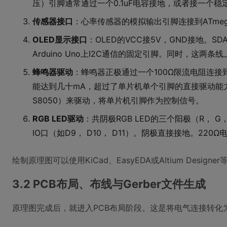
压）引脚通常通过一个0.1uF电容接地，或者接一个稳
传感器接口
：心率传感器的模拟输出引脚连接到ATmeg
OLED显示接口
：OLED的VCC接5V，GND接地。SD
Arduino Uno上I2C通信的固定引脚。同时，这两
蜂鸣器驱动
：蜂鸣器正极通过一个100Ω限流电阻连接
能达到几十mA，超过了单片机单个引脚的直接驱动能
S8050）来驱动，将单片机引脚作为控制信号。
RGB LED驱动
：共阴极RGB LED的三个阳极（R， 
IO口（如D9， D10， D11）。阴极直接接地。220
绘制原理图可以使用KiCad、EasyEDA或Altium De
3.2 PCB布局、布线与Gerber文件生成
原理图完成后，就进入PCB布局阶段。这是将电气连接转