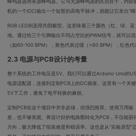
蜂鸣器选用有源蜂鸣器。它与无源蜂鸣器的区别在于，内部
机的一个IO口输出一个短暂的高电平脉冲，就能让它发出“
RGB LED则选用共阴极型。这意味着三个颜色（红、绿
地。通过给三个引脚输出不同占空比的PWM信号，就可以
（如60-100 BPM），黄色代表过缓（<60 BPM），红色代
2.3 电源与PCB设计的考量
整个系统的工作电压是5V。我们可以通过Arduino Uno
电源适配器，连接到定制PCB上的DC插座。这里有一个关键
5V下工作，避免了电平转换的麻烦。
定制PCB在这个项目中并非必须，但强烈推荐。使用万用
差，也不够美观。将设计好的电路图转化为PCB，不仅能
方向，极大降低了组装难度和错误率。这也是从“实验原型”迈