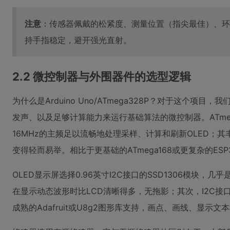
注意
：传感器佩戴的松紧度、测量位置（指尖最佳）、环
持手指稳定，避开强光直射。
2.2 微控制器与外围器件的选型逻辑
为什么是Arduino Uno/ATmega328P？对于这个
发声、以及足够计算能力来运行基础算法的微控制器。ATmeg
16MHz的主频足以流畅地处理采样、计算和刷新OLED；其丰富
变得轻而易举。相比于更基础的ATmega168或更复杂的E
OLED显示屏选择0.96英寸I2C接口的SSD1306模块，
在显示动态波形时比LCD清晰得多，无拖影；其次，I2C接口
成熟的Adafruit或U8g2图形库支持，画点、画线、显示文