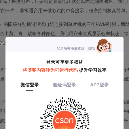
集成了振荡电路，只要给定直流电压就会以固定频率鸣叫。我们
嘀”的一声，非常适合用来做心跳的声音提示，程序控制极其简单
、蓝）的阳极分别通过限流电阻连接到单片机的三个PWM引脚，而
混合出黄、青、紫等各种颜色。我们用它来直观显示心率状态：绿
表过速（>100 BPM）。
的USB口供电，但为了做成一个独立设备，更常见的做法是使用一个5
点：心率传感器和OLED屏通常也是5V逻辑电平，因此整个系
板（洞洞板）也能完成，但对于集成度稍高的项目，飞线会变得杂
获得专业的焊接体验，其丝印层（白色文字）能清晰指示每个元件
向“产品化设备”的重要一步。JLCPCB等制造商使得小批量打