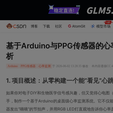
博客
下载
社区
AtomGit
模型市场
基于Arduino与PPG传感
析
·
于 2026-06-02 13:28:35 修改
本内容遵循CC 4
Arduino
PPG传感器
心率监测
1. 项目概述：从零构建一个能“看见”心
如果你对电子DIY和生物医学信号感兴趣，但又觉得心电图（
手，制作一个基于Arduino的桌面级心率监测系统。它不
器发出“嘀嘀”的节拍声，并用RGB LED灯直观地告诉你