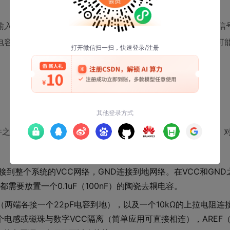
器输入走线）应尽量短，并远离数字部分（单片机、晶振、数字信
容（通常为100nF的陶瓷电容）以滤除高频噪声；晶振应尽可
件之间的电气连接关系，而不关心它们在物理板子上如何摆放。
接到整个系统的VCC网络，GND连接到地网络。在VCC和GN
都需要放置一个0.1uF（100nF）的陶瓷去耦电容。
晶振（两端各接一个22pF电容到地），以及一个10kΩ的上拉电阻连接
一个电感或磁珠与数字VCC隔离（简单应用可直接相连），AREF