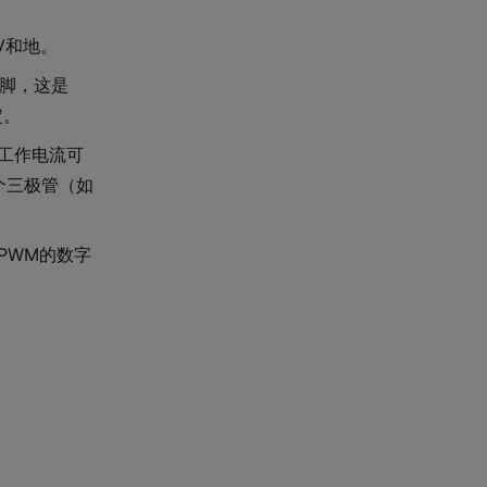
V和地。
引脚，这是
定。
器工作电流可
个三极管（如
PWM的数字