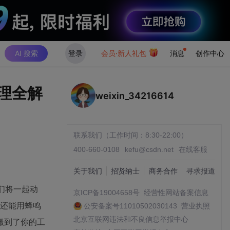
AI 搜索
登录
会员·新人礼包
消息
创作中心
处理全解
weixin_34216614
联系我们（工作时间：8:30-22:00）
400-660-0108
kefu@csdn.net
在线客服
关于我们
招贤纳士
商务合作
寻求报道
们将一起动
京ICP备19004658号
经营性网站备案信息
，还能用蜂鸣
公安备案号11010502030143
营业执照
北京互联网违法和不良信息举报中心
搬到了你的工