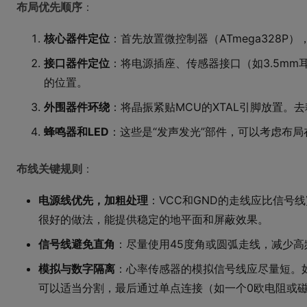
布局优先顺序
：
核心器件定位
：首先放置微控制器（ATmega328
接口器件定位
：将电源插座、传感器接口（如3.5mm
的位置。
外围器件环绕
：将晶振紧贴MCU的XTAL引脚放置。
蜂鸣器和LED
：这些是“发声发光”部件，可以考虑布
布线关键规则
：
电源线优先，加粗处理
：VCC和GND的走线应比信号线宽
很好的做法，能提供稳定的地平面和屏蔽效果。
信号线避免直角
：尽量使用45度角或圆弧走线，减少高
模拟与数字隔离
：心率传感器的模拟信号线应尽量短。
可以适当分割，最后通过单点连接（如一个0欧电阻或