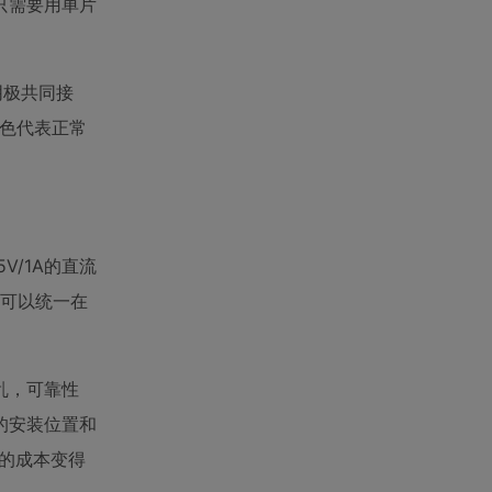
只需要用单片
。
阴极共同接
色代表正常
V/1A的直流
统可以统一在
乱，可靠性
的安装位置和
板的成本变得