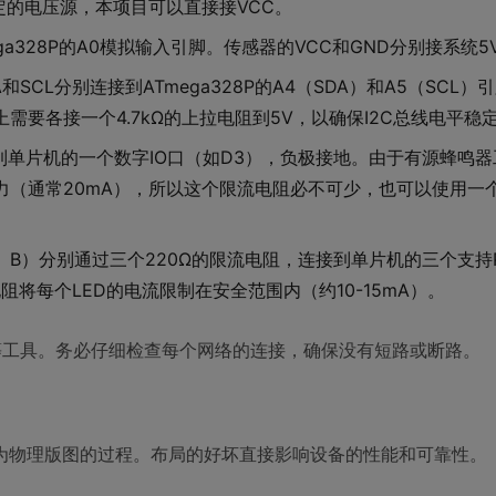
定的电压源，本项目可以直接接VCC。
a328P的A0模拟输入引脚。传感器的VCC和GND分别接系统5
A和SCL分别连接到ATmega328P的A4（SDA）和A5（SCL）
条线上需要各接一个4.7kΩ的上拉电阻到5V，以确保I2C总线电平稳
到单片机的一个数字IO口（如D3），负极接地。由于有源蜂鸣
力（通常20mA），所以这个限流电阻必不可少，也可以使用一
G， B）分别通过三个220Ω的限流电阻，连接到单片机的三个支持
Ω电阻将每个LED的电流限制在安全范围内（约10-15mA）。
signer等工具。务必仔细检查每个网络的连接，确保没有短路或断路。
化为物理版图的过程。布局的好坏直接影响设备的性能和可靠性。