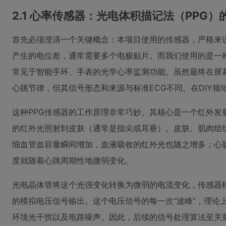
2.1 心率传感器：光电体积描记法（PPG）
首先必须澄清一个关键概念：本项目使用的传感器，严格来说
产生的电位差，通常需要多个电极贴片。而我们使用的是一种称为“光
常见于智能手环、手表的光学心率监测功能。虽然最终在屏幕
心跳节律，但其信号形态和来源与标准ECG不同。在DIY领
这种PPG传感器的工作原理非常巧妙。其核心是一个红外发射二
的红外光照射到皮肤（通常是指尖或耳垂）。皮肤、肌肉组
细血管血容量瞬间增加，血液吸收的红外光也随之增多；心
度就随着心跳周期性地微弱变化。
光电晶体管将这个光强变化转换为微弱的电流变化，传感器模
的模拟电压信号输出。这个电压信号的每一次“波峰”，理论
环境光干扰以及电路噪声。因此，后续的信号处理算法至关