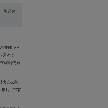
，务必保
口来控制显示和
号的需求；
LED和蜂鸣器
，对比度极高，
；最后，它有