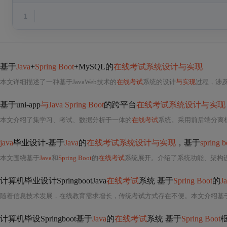
1
基于
Java
+
Spring Boot
+MySQL的
在线考试系统设计与实现
本文详细描述了一种基于JavaWeb技术的
在线考试
系统的设计
与实现
过程，涉及系统分析、管理员和用户功能、
基于uni-app
与Java Spring Boot
的跨平台
在线考试系统设计与实现
本文介绍了集学习、考试、数据分析于一体的
在线考试
系统。采用前后端分离模式，
java
毕业设计-基于
Java
的
在线考试系统设计与实现
，基于
spring b
本文围绕基于
Java
和
Spring Boot
的
在线考试
系统展开。介绍了系统功能、架构设计
计算机毕业设计SpringbootJava
在线考试
系统 基于
Spring Boot
的
J
随着信息技术发展，在线教育需求增长，传统考试方式存在不便。本文介绍基
计算机毕设Springboot基于
Java
的
在线考试
系统 基于
Spring Boot