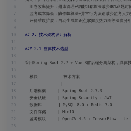
6
-
 组卷效率提升：题库管理+智能组卷算法减少80%命题时
7
-
 监考成本降低：防作弊算法+异常行为识别减少监考人力
8
-
 评价维度扩展：自动生成知识点掌握度热力图等深度分
9
10
## 2. 技术架构设计解析
11
12
### 2.1 整体技术选型
13
14
采用Spring Boot 2.7 + Vue 3前后端分离架构，
15
16
| 模块         | 技术方案                       
17
|--------------|-----------------------------
18
| 后端框架     | Spring Boot 2.7.3          
19
| 安全认证     | Spring Security + JWT     
20
| 数据库       | MySQL 8.0 + Redis 7.0    
21
| 文件存储     | MinIO                      
22
| 监考模块     | OpenCV 4.5 + TensorFlow 
23