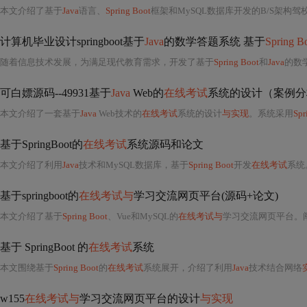
本文介绍了基于
Java
语言、
Spring Boot
框架和MySQL数据库开发的B/S架构驾
计算机毕业设计springboot基于
Java
的数学答题系统 基于
Spring B
随着信息技术发展，为满足现代教育需求，开发了基于
Spring Boot
和
Java
的数学
可白嫖源码--49931基于
Java
Web的
在线考试
系统的设计（案例分
本文介绍了一套基于
Java
Web技术的
在线考试
系统的设计
与实现
。系统采用
Spr
基于SpringBoot的
在线考试
系统源码和论文
本文介绍了利用
Java
技术和MySQL数据库，基于
Spring Boot
开发
在线考试
系统
基于springboot的
在线考试与
学习交流网页平台(源码+论文)
本文介绍了基于
Spring Boot
、Vue和MySQL的
在线考试与
学习交流网页平台。
基于 SpringBoot 的
在线考试
系统
本文围绕基于
Spring Boot
的
在线考试
系统展开，介绍了利用
Java
技术结合网络
w155
在线考试与
学习交流网页平台的设计
与实现