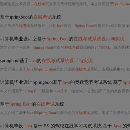
随着信息技术发展，
在线考试
逐渐取代传统纸笔考试。本文介绍基于
Spring Bo
基于springboot的
在线考试
系统
本文围绕
在线考试
系统展开，采用
Java
语言、
Spring Boot
框架和MySQL数据库进行
计算机毕业设计之基于
Spring Boot
的
在线考试系统设计与实现
本文介绍了一套基于
Spring Boot
框架的
在线考试
系统的设计
与实现
。系统通过
springboot基于
Java
的
在线考试系统设计与实现
本文介绍了基于
Java
和
Spring Boot
框架开发的
在线考试
系统。该系统采用MyS
计算机毕业设计Springboot基于
Java
的奥数竞赛考试系统 基于
Spr
本文介绍基于
Spring Boot
框架和
Java
技术、结合MySQL数据库开发的奥数竞赛考试系统。系统包含学生、教师和管理员模块，有
基于
Spring Boot
的
在线考试
系统
本文介绍了基于
Java
和
Spring Boot
框架开发的
在线考试
系统。阐述了系统开发
计算机毕设
java
基于 BS 的驾校在线学习考试系统 基于
Java
的