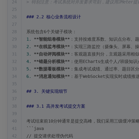
24
> 特别注意：考试系统对并发要求苛刻，建议用JMeter提前
25
26
### 2.2 核心业务流程设计
27
28
系统包含6个关键子模块：
29
1.
**智能组卷模块**
：支持按难度系数、知识点分布、
30
2.
**在线监考模块**
：实现三路监控（摄像头、屏幕、
31
3.
**自动评阅模块**
：客观题直接判分，主观题采用相似
32
4.
**错题分析模块**
：使用ECharts生成个人/班级知
33
5.
**数据看板模块**
：集成考试成绩、通过率、题目区分
34
6.
**消息通知模块**
：基于WebSocket实现实时成绩推
35
36
## 3. 关键实现细节
37
38
### 3.1 高并发考试提交方案
39
40
考试结束前10分钟通常是提交高峰，我们采用三级缓冲策
41
```java
42
// 提交请求处理伪代码