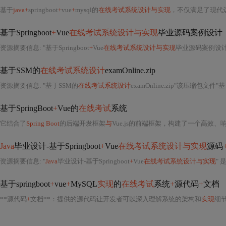
基于
java+
springboot
+
vue
+
mysql的
在线考试系统设计与实现
，不仅满足了现代远程考试的需
基于Springboot
+
Vue
在线考试系统设计与实现
毕业源码案例设计
资源摘要信息: "基于Springboot
+
Vue
在线考试系统设计与实现
毕业源码案例设计"在
基于SSM的
在线考试系统设计
examOnline.zip
资源摘要信息: "基于SSM的
在线考试系统设计
examOnline.zip"该压缩包文件"
基于SpringBoot
+
Vue的
在线考试
系统
它结合了
Spring Boot
的后端开发框架
与
Vue.js的前端框架，构建了一个高效、响应式的考试系统。
Java
毕业设计-基于Springboot
+
Vue
在线考试系统设计与实现
源码
资源摘要信息: "
Java
毕业设计-基于Springboot
+
Vue
在线考试系统设计与实现
" 是
基于springboot
+
vue
+
MySQL
实现
的
在线考试
系统
+
源代码
+
文档
**源代码
+
文档**：提供的源代码让开发者可以深入理解系统的架构和
实现
细节，从