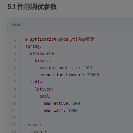
5.1 性能调优参数
YAML
1
# application-prod.yml关键配置
2
spring:
3
datasource:
4
hikari:
5
maximum-pool-size:
100
6
connection-timeout:
30000
7
redis:
8
lettuce:
9
pool:
10
max-active:
200
11
max-wait:
1000
12
13
server:
14
tomcat: