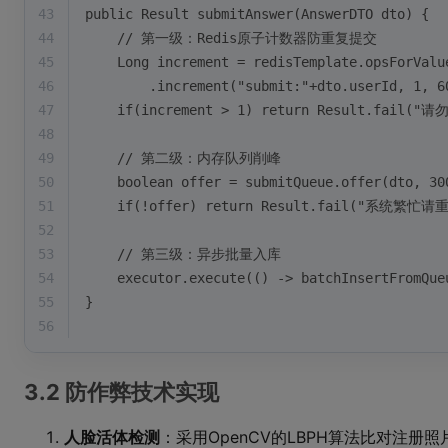
43
public Result submitAnswer(AnswerDTO dto) {
44
    // 第一级：Redis原子计数器防重复提交
45
    Long increment = redisTemplate.opsForValu
46
        .increment("submit:"+dto.userId, 1, 6
47
    if(increment > 1) return Result.fail(
48
49
    // 第二级：内存队列削峰
50
    boolean offer = submitQueue.offer(dto, 30
51
    if(!offer) return Result.fail("系统繁忙请
52
53
    // 第三级：异步批量入库
54
    executor.execute(() -> batchInsertFromQue
55
}
56
3.2 防作弊技术实现
人脸活体检测
：采用OpenCV的LBPH算法比对注册照