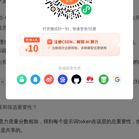
游智能体相当于在“失忆”状态下接力，性能损失可能较大。
S-H2O，它借鉴了H2O的思想，但目标是为下游智能体筛选有
注意力“质量”。
理生成位置对它的注意力权重，得到一个“注意力质量”分数A_j
词token，它可能包含了关键的指令、约束或条件信息。
除锚点），根据注意力质量分数A_j，选出Top-k个最重要的t
(i>1)，其中P_k,i就是压缩保留的T
 = [M_{i-1}; P_k,i; G_i]
算和筛选重要性？
头的注意力质量分数相加，得到每个提示词token在该层的总重要性
上是共享的。