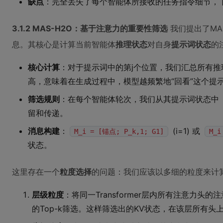
缺点
：完全丢失了每个智能体所接收的任务指令细节，下
3.1.2 MAS-H2O：基于注意力的重要性筛选
我们提出了MA
息。其核心是计算当前智能体
推理状态
对自身
提示词状态
的
核心计算
：对于提示词中的第j个位置，我们汇总所有推
高，意味着在生成过程中，模型越频繁地“回看”这个提示
筛选规则
：在每个智能体轮次，我们从其提示词状态中（排
留和传递。
消息构建
：
(i=1) 或
M_i = [锚点; P_k,1; G1]
M_i
状态。
这里存在一个
粒度选择
的问题：我们应该以多细的粒度来计
层级粒度
：将同一Transformer层内所有注意力
的Top-k筛选。这样筛选出的KV状态，在该层所有头