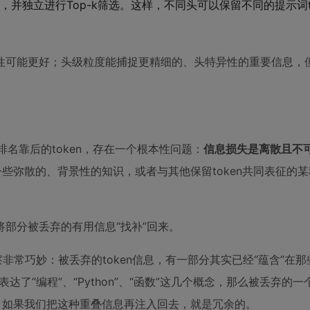
并独立进行Top-k筛选。这样，不同头可以保留不同的提示词to
性可能更好；头级粒度能捕捉更精细的、头特异性的重要信息，
丢弃排名靠后的token，存在一个根本性问题：
信息损失是离散且不
一些弥散的、背景性的知识，或者与其他保留token共同表征的
部分被丢弃的有用信息“找补”回来。
察非常巧妙：被丢弃的token信息，有一部分其实已经“蕴含”在
表达了“编程”、“Python”、“函数”这几个概念，那么被丢弃的一
的。如果我们把这种重叠信息再注入回去，就是冗余的。