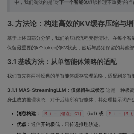
中，我们淘汰的是“对
下一个智能体
继续推理不重要”的当前
3. 方法论：构建高效的KV缓存压缩与
基于上述四部分分解，我们的压缩流程变得清晰。在每个智能
保留最重要的k个token的KV状态，然后与必须保留的其
3.1 基线方法：从单智能体策略的适配
我们首先将两种经典的单智能体缓存管理策略，适配到多智
3.1.1 MAS-StreamingLLM：仅保留生成状态
这是一种极简
身生成的推理状态。对于后续所有智能体，其处理提示词产
消息构建
：
(i=1) 或
M_i = [锚点; G1]
M_i = [M_{
优点
：通信开销极低，只传递推理轨迹。