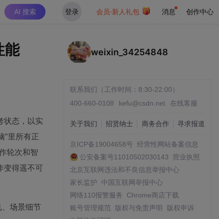
AI 搜索
登录
会员·新人礼包
消息
创作中心
性能
weixin_34254848
联系我们（工作时间：8:30-22:00）
400-660-0108
kefu@csdn.net
在线客服
考状态，以实
关于我们
招贤纳士
商务合作
寻求报道
脑”里所有正
京ICP备19004658号
经营性网站备案信息
协作轮次和智
公安备案号11010502030143
营业执照
作变得遥不可
北京互联网违法和不良信息举报中心
家长监护
中国互联网举报中心
网络110报警服务
Chrome商店下载
机、场景细节
账号管理规范
版权与免责声明
版权申诉