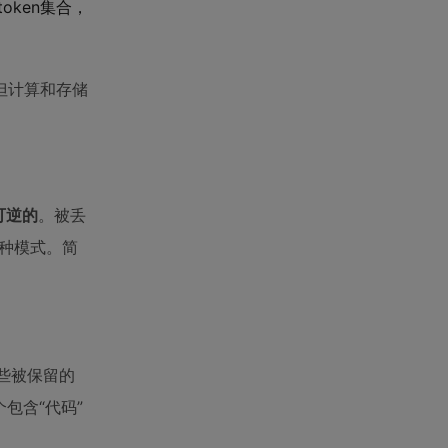
ken集合，
但计算和存储
可逆的
。被丢
某种模式。简
那些被保留的
个包含“代码”