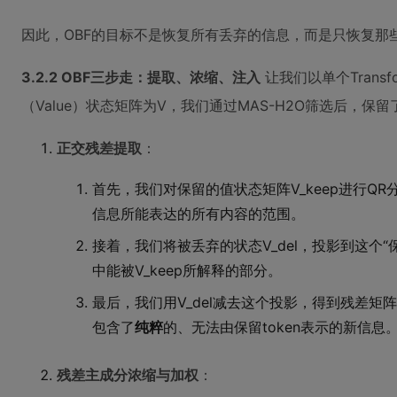
因此，OBF的目标不是恢复所有丢弃的信息，而是只恢复那
3.2.2 OBF三步走：提取、浓缩、注入
让我们以单个Tran
（Value）状态矩阵为V，我们通过MAS-H2O筛选后，保留了索
正交残差提取
：
首先，我们对保留的值状态矩阵V_keep进行
信息所能表达的所有内容的范围。
接着，我们将被丢弃的状态V_del，投影到这个“保留空间”Q
中能被V_keep所解释的部分。
最后，我们用V_del减去这个投影，得到残差矩阵 R 
包含了
纯粹
的、无法由保留token表示的新信息
残差主成分浓缩与加权
：