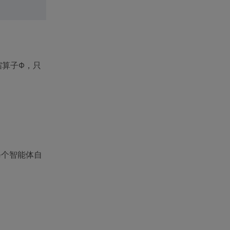
缩算子Φ，只
。
每个智能体自