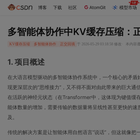
博客
下载
社区
AtomGit
模型市场
多智能体协作中KV缓存压缩：
·
于 2026-05-29 03:18:58 修改
本内容遵循
KV缓存压缩
多智能体协作
正交回填
1. 项目概述
在大语言模型驱动的多智能体协作系统中，一个核心的矛盾
现更深层次的“思维接力”，又不得不面对由此带来的巨大通
在活跃的神经元状态（在Transformer中，这体现为键值
能体数量的增加，需要传输的数据量将呈线性甚至更快的速
及。
传统的解决方案是让智能体用自然语言“说话”，但这就像把