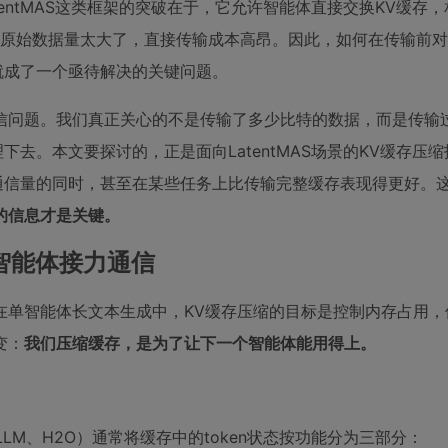
entMAS这类框架的突破在于，它允许智能体直接交换KV缓存
”的原始数据量太大了，直接传输成本高昂。因此，如何在传输前对
就成了一个亟待解决的关键问题。
信问题。我们真正关心的不是传输了多少比特的数据，而是传输
去。本文要探讨的，正是面向LatentMAS场景的KV缓存压
通信量的同时，甚至在某些任务上比传输完整缓存表现得更好。
的信息才是关键。
智能体接力通信
在单智能体长文本生成中，KV缓存压缩的目标是控制内存占用，
变：
我们压缩缓存，是为了让下一个智能体能用得上。
LLM、H2O）通常将缓存中的token状态按功能分为三部分：