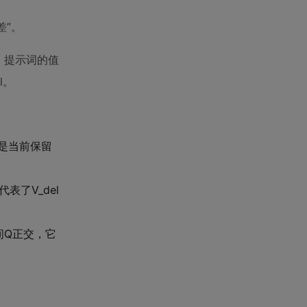
差”。
中，提示词的值
l。
就是当前保留
代表了V_del
空间Q正交，它