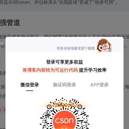
提示词token。评估标准从“自我延续”变成了“他者可用”。
增强管道
体完成本地计算后，我们对其“当前提示词上下文”部分应用压
他部分（锚点、历史、自身推理状态）拼接，传递给下一个智能体
能体场景，作为我们的基线。
策略。它只保留全局注意力锚点（来自第一个智能体），以及
生的KV状态在传递给下游时会被完全丢弃。
(i>1)
i-1}; G_i]