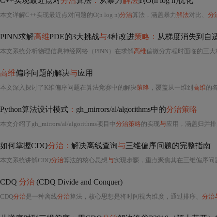
C++实现最近点对
分治
算法
：
从暴力
解法
到O(n log n)优化
本文详解C++实现最近点对问题的O(n log n)
分治
算法，涵盖暴力
解法
对比、
分
PINN求解
高维
PDE的3大挑战
与
4种改进
策略：
从梯度消失到自
本文系统分析物理信息神经网络（PINN）在求解
高维
偏微分方程时面临的三大
高维
偏序问题的解决
与
应用
本文深入探讨了K维偏序问题在算法竞赛中的解决
策略
，覆盖从一维到
高维
的
Python算法设计模式
：
gh_mirrors/al/algorithms中的
分治策略
本文介绍了gh_mirrors/al/algorithms项目中
分治策略
的实现
与
应用，涵盖归并排序
如何掌握CDQ
分治：
解决离线查询
与
三维偏序问题的完整指南
本文系统讲解CDQ
分治
算法的核心思想
与
实现步骤，重点聚焦其在三维偏序问题和离
CDQ
分治
(CDQ Divide and Conquer)
CDQ
分治
是一种离线
分治
算法，核心思想是将时间视为维度，通过排序、
分治