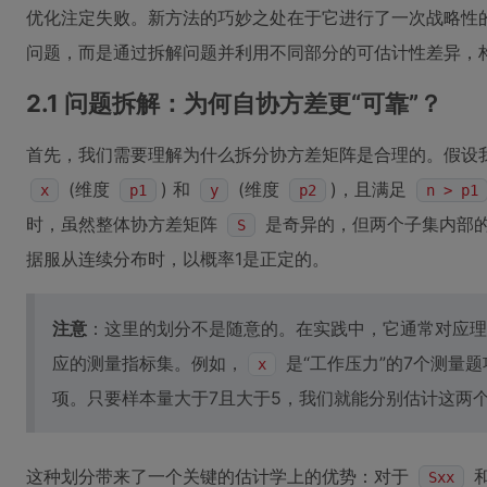
优化注定失败。新方法的巧妙之处在于它进行了一次战略性
问题，而是通过拆解问题并利用不同部分的可估计性差异，
2.1 问题拆解：为何自协方差更“可靠”？
首先，我们需要理解为什么拆分协方差矩阵是合理的。假设
(维度
) 和
(维度
)，且满足
x
p1
y
p2
n > p1
时，虽然整体协方差矩阵
是奇异的，但两个子集内部
S
据服从连续分布时，以概率1是正定的。
注意
：这里的划分不是随意的。在实践中，它通常对应理
应的测量指标集。例如，
是“工作压力”的7个测量题
x
项。只要样本量大于7且大于5，我们就能分别估计这两
这种划分带来了一个关键的估计学上的优势：对于
Sxx