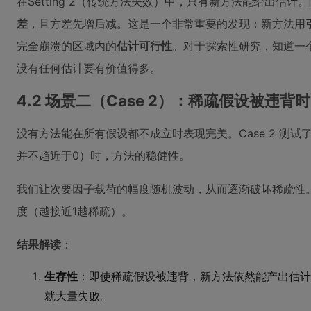
在Setting 2（传统方法失效）中，只有新方法能给出估
差
，且方差先增后减。这是一个非常重要的发现：新方法用
完全崩溃的区域内的
估计可行性
。对于探索性研究，知道一
没有任何估计要有价值得多。
4.2 场景二（Case 2）：稀疏假设被违背时
没有方法能在所有假设都不成立时表现完美。Case 2 测
并不趋近于0）时，方法的稳健性。
我们让次要因子载荷的幅度随机波动，从而逐渐破坏稀疏性。
度（越接近1越稀疏）。
结果解读
：
生存性
：即使稀疏假设被违背，新方法依然能产出估计
就大量失败。