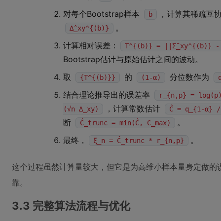
对每个Bootstrap样本
，计算其稀疏互
b
。
∆̂_xy^{(b)}
计算相对误差：
T^{(b)} = ||Σ̃_xy^{(b)} -
Bootstrap估计与原始估计之间的波动。
取
的
分位数作为
{T^{(b)}}
(1-α)
结合理论推导出的误差率
r_{n,p} = log(p
，计算常数估计
(√n ∆_xy)
Ĉ = q_{1-α} /
断
。
Ĉ_trunc = min(Ĉ, C_max)
最终，
。
ξ_n = Ĉ_trunc * r_{n,p}
这个过程虽然计算量较大，但它是为高维小样本量身定做的
靠。
3.3 完整算法流程与优化