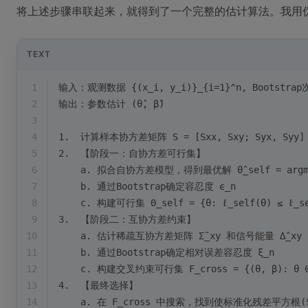
将上述步骤串联起来，就得到了一个完整的估计算法。我用
TEXT
1
输入：观测数据 {(x_i, y_i)}_{i=1}^n, Bootstrap
2
输出：参数估计 (θ̂, β̂)
3
4
1.  计算样本协方差矩阵 S = [Sxx, Sxy; Syx, Syy]
5
2.  【阶段一：自协方差可行集】
6
    a. 拟合自协方差模型，得到最优解 θ̂_self = argmin
7
    b. 通过Bootstrap确定容忍度 ϵ_n
8
    c. 构建可行集 Θ_self = {θ: ℓ_self(θ) ≤ ℓ_sel
9
3.  【阶段二：互协方差约束】
10
    a. 估计稀疏互协方差矩阵 Σ̃_xy 和信号能量 ∆̂_xy
11
    b. 通过Bootstrap确定相对误差容忍度 ξ_n
12
    c. 构建交叉约束可行集 F_cross = {(θ, β): θ ∈ Θ_
13
4.  【最终选择】
14
    a. 在 F_cross 中搜索，找到使标准化残差平方根(SR