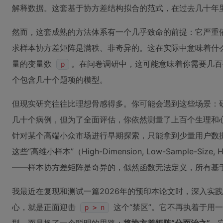
解释数据。这套基于协方差结构拟合的范式，在过去几十年
然而，这套成熟的方法体系有一个几乎致命的前提：它严重
求样本协方差矩阵是满秩、非奇异的。这在实际中意味着什
量的变量数
。在问卷调研中，这可能意味着你需要几百
p
个包含几十个题项的模型。
但现实研究往往比理想骨感得多。你可能会遇到这些场景：
几十个病例，但为了全面评估，你依然测量了上百个生理和
针对某个高端小众市场进行早期探索，只能拿到少量用户数
这些“高维小样本”（High-Dimension, Low-Sample-Si
——样本协方差矩阵是奇异的，似然函数无法定义，所有基
我最近在复现和测试一篇2026年的预印本论文时，深入实
心，就是正面迎击
这个“禁区”。它不再执着于用
p > n