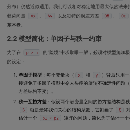
分布）仍然近似适用。我们可以相对稳定地用最大似然法来
载荷向量
、
以及独特的误差方差
、
Λx
Λy
Θδ
Θε
基本盘
。
2.2 模型简化：单因子与秩一约束
为了在
的“险境”中求取唯一解，必须对模型施加
p > n
的设定：
单因子模型
：每个变量块（
和
）背后只用一
x
y
接避免了多因子模型中令人头疼的旋转不确定性问题（
方差结构不变）。
秩一互协方差
：假设两个潜变量之间的协方差结构是
就是最终我们关心的结构系数，它刻画了
β
ξ
估计一个
矩阵的问题，简化为了估计一个
p1 × p2