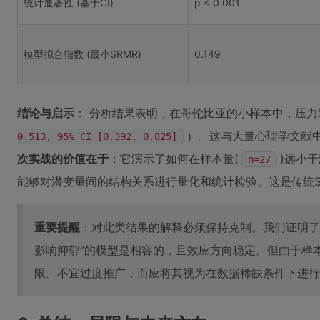
统计显著性 (基于CI)
p < 0.001
模型拟合指数 (最小SRMR)
0.149
结论与启示
： 分析结果表明，在哥伦比亚的小样本中，压
）。这与大量心理学文献中
0.513, 95% CI [0.392, 0.825]
次实战的价值在于
：它演示了如何在样本量(
)远小于
n=27
能够对潜变量间的结构关系进行量化和统计检验。这是传统S
重要提醒
：对此类结果的解释必须保持克制。我们证明了
影响抑郁”的模型是相容的，且效应方向稳定。但由于样
限。不宜过度推广，而应将其视为在数据稀缺条件下进行