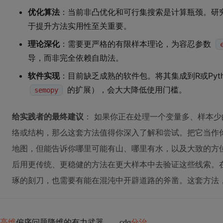
优化算法
：当前非凸优化和可行集搜索是计算瓶颈。研
于提升方法实用性至关重要。
理论深化
：需要更严格的有限样本理论，为容忍参数
导，而非完全依赖自助法。
软件实现
：目前缺乏成熟的软件包。将其集成到R或Pyt
的扩展），会大大降低使用门槛。
semopy
给实践者的最终建议
： 如果你正在处理一个变量多、样本
络或结构，那么这套方法值得你深入了解和尝试。把它当作你
地图，但能告诉你哪里可能有山、哪里有水，以及大致的方
后用更传统、更稳健的方法在更大样本中去验证这些线索。
琢的刻刀，也需要有能在混沌中开辟道路的斧凿。这套方法
高维
偏序问题降维的有力武器——cdq
分治