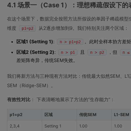
4.1 场景一（Case 1）：理想稀疏假设下的
在这个场景下，数据完全按照方法所假设的单因子稀疏模型
维度
从2逐步增加到9。我们特别关注两个区域：
p1=p2
区域1 (Setting 1)
:
。此时全样本协方差矩
n > p1+p2
区域2 (Setting 2)
:
且
，但
n > p1
n > p2
n ≤
差矩阵奇异，传统SEM失效。
我们将新方法与三种现有方法对比：传统最大似然SEM、L1正则
SEM（Ridge-SEM）。
有效性对比
： 下表清晰地展示了方法的“生存能力”：
p1=p2
区域
传统SEM
L1-SEM
2,3,4
Setting 1
1.00
1.00