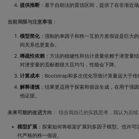
提供推断
：基于自助法的置信区间，提供了在非渐近场
当前局限与注意事项
：
模型简化
：强制的单因子和秩一互协方差假设是巨大的
间关系也更复杂。
稀疏性依赖
：方法的稳健性和估计质量依赖于潜变量结
对潜变量的贡献都很大且均匀，性能会下降。
计算成本
：Bootstrap和多次优化导致计算量远大于
解释谨慎
：结果更适用于探索和假设生成，在用于强因
他证据。
未来可能的改进方向
： 结合我自己的实践思考，我认为后
模型扩展
：探索如何将框架扩展到多因子模型。也许可
代严格的秩一假设。