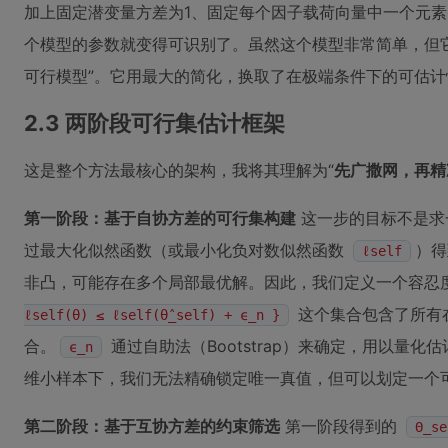
加上固定潜变量方差为1、固定每个因子载荷向量中一个元
个模型的参数就变得可识别了。虽然这个模型非常简单，但
可行模型”。它用最大的简化，换取了在极端条件下的可估计
2.3 两阶段可行集估计框架
这是整个方法最核心的架构，我将其理解为“
先广撒网，再精
第一阶段：基于自协方差的可行集构建
这一步的目标不是求一
过最大化似然函数（或最小化负对数似然函数
）
ℓself
非凸，可能存在多个局部最优解。因此，我们定义一个容忍
这个集合包含了所有在
ℓself(θ) ≤ ℓself(θ̂_self) + ϵ_n }
合。
通过自助法（Bootstrap）来确定，用以量化
ϵ_n
维小样本下，我们无法精确锁定唯一真值，但可以划定一个
第二阶段：基于互协方差的约束筛选
第一阶段得到的
Θ_se