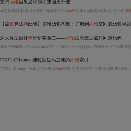
支持
高维
因果发现的快速因果分部
标题所指的“快速因果分部”指的是在处理
高维
因果发现问题时所采用的一种
策
【点
集
算法
与
凸包】多维凸包构建
：
扩展到
高维
空间的凸包问题
深大算法设计
与
分析实验二——
分治
法求最近点对问题代码
最近点对问题（Closest Pair of Points Problem）是计算几何领域中一个经
FGBC-iDistance
:
细粒度位码过滤的
高维
索引
"FGBC-iDistance
:
细粒度位码过滤的
高维
索引"本文介绍了一种名为FGBC-iDista