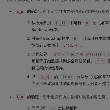
的确定
：用于定义自协方差似然函数的可行集边
ϵ_n
从原始数据
中进行
次（如10
{z_i}
B
Bootstrap样本。
对每个Bootstrap样本
，计算其样本协
b
型得到参数估计
。
θ^{(b)}
计算差异：
Δ_b = ℓ_self(θ̂; S^{(b)}) - 
是基于原始数据得到的全局最优解。
衡
Δ_b
解之间的似然差异。
取
的
分位数（例如95%
{Δ_b}
(1-α)
由于抽样波动导致的似然值恶化，只要不超过
的确定
：用于定义互协方差相对误差的容忍度。
ξ_n
同样进行
次自助抽样。
B