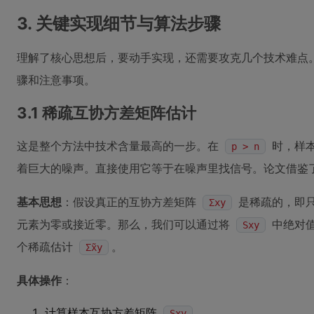
3. 关键实现细节与算法步骤
理解了核心思想后，要动手实现，还需要攻克几个技术难点
骤和注意事项。
3.1 稀疏互协方差矩阵估计
这是整个方法中技术含量最高的一步。在
时，样
p > n
着巨大的噪声。直接使用它等于在噪声里找信号。论文借鉴
基本思想
：假设真正的互协方差矩阵
是稀疏的，即
Σxy
元素为零或接近零。那么，我们可以通过将
中绝对值
Sxy
个稀疏估计
。
Σ̃xy
具体操作
：
计算样本互协方差矩阵
。
Sxy