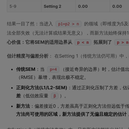
5-9
Setting 2
0.00
0.00
结果一目了然：当进入
的领域（即维度为5及
p1+p2 > n
法全部失效（无法计算或结果无意义），而新方法始终保持1
心价值：它将SEM的适用边界从
拓展到了
p < n
p > n
估计精度与偏差分析
： 在Setting 1（传统方法仍可用
传统SEM
：当
（接近奇异的边界）时，估计值
p=4
（RMSE）暴增，表现出极不稳定。
正则化方法(L1/L2-SEM)
：通过正则化压制了方差，估
差
（低估效应量
）。
β
新方法
：偏差接近0，方差虽高于正则化方法但远低于传统
方法尚可使用的区域，新方法提供了无偏且稳定的估计