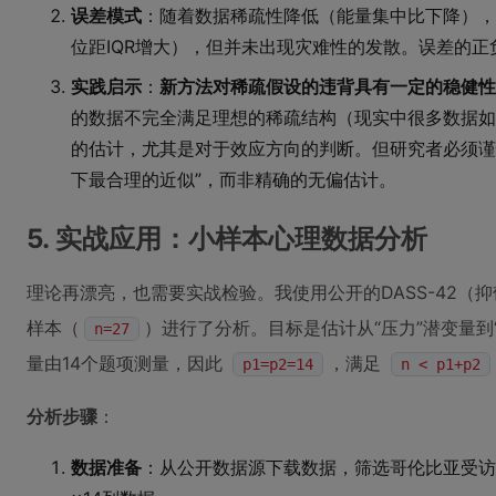
误差模式
：随着数据稀疏性降低（能量集中比下降），
位距IQR增大），但并未出现灾难性的发散。误差的
实践启示
：
新方法对稀疏假设的违背具有一定的稳健性
的数据不完全满足理想的稀疏结构（现实中很多数据如
的估计，尤其是对于效应方向的判断。但研究者必须谨
下最合理的近似”，而非精确的无偏估计。
5. 实战应用：小样本心理数据分析
理论再漂亮，也需要实战检验。我使用公开的DASS-42（
样本（
）进行了分析。目标是估计从“压力”潜变量到
n=27
量由14个题项测量，因此
，满足
p1=p2=14
n < p1+p2
分析步骤
：
数据准备
：从公开数据源下载数据，筛选哥伦比亚受访