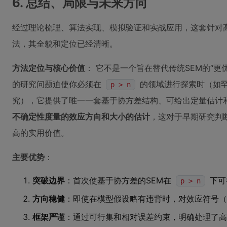
6. 总结、局限与未来方向
经过理论梳理、算法实现、模拟验证和实战应用，这套针对
法，其全貌和定位已经清晰。
方法定位与核心价值
： 它不是一个旨在替代传统SEM的“更
的研究问题迫使你必须在
的领域进行探索时（如
p > n
究），它提供了唯一一套基于协方差结构、可给出定量估计
不确定性度量的效应方向和大小的估计
，这对于早期研究判
高的实用价值。
主要优势
：
突破边界
：首次使基于协方差的SEM在
下可
p > n
方向稳健
：即使在模型假设略有违背时，对效应符号（
框架严谨
：通过可行集和相对误差约束，明确处理了高