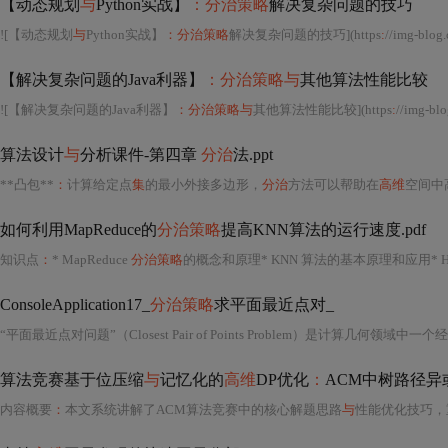
【动态规划
与
Python实战】
：分治策略
解决复杂问题的技巧
![【动态规划
与
Python实战】
：分治策略
解决复杂问题的技巧](https
:
//img-blo
【解决复杂问题的Java利器】
：分治策略与
其他算法性能比较
![【解决复杂问题的Java利器】
：分治策略与
其他算法性能比较](https
:
//img-blog.c
算法设计
与
分析课件-第四章
分治
法.ppt
**凸包**
：
计算给定点
集
的最小外接多边形，
分治
方法可以帮助在
高维
空间中高
如何利用MapReduce的
分治策略
提高KNN算法的运行速度.pdf
知识点
：
* MapReduce
分治策略
的概念和原理* KNN 算法的基本原理和应用* Hadoo
ConsoleApplication17_
分治策略
求平面最近点对_
算法竞赛基于位压缩
与
记忆化的
高维
DP优化
：
ACM中树路径异
内容概要
：
本文系统讲解了ACM算法竞赛中的核心解题思路
与
性能优化技巧，重点围绕时