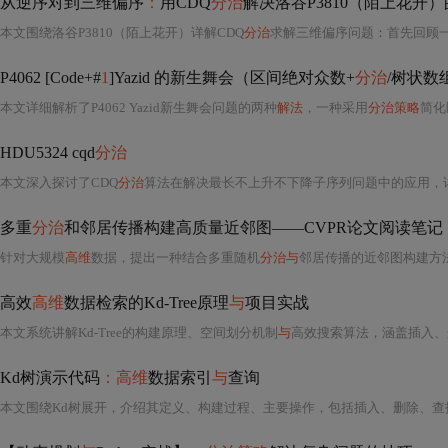
从逆序对到三维偏序
：
用CDQ
分治
解决洛谷P3810（陌上花开
本文围绕洛谷P3810（陌上花开）详解CDQ
分治
求解三维偏序问题
：
首先回顾
P4062 [Code+#
1
]Yazid 的新生舞会（区间绝对众数+
分治
/树状数
本文详细解析了P4062 Yazid新生舞会问题的两种
解法
，一种采用
分治策略
简化
HDU5324 cqd
分治
本文深入探讨了CDQ
分治
算法在解决最长不上升不下降子序列问题中的应用，详细讲解了算法原理、实现
多重
分治
和邻居传播构建高质量近邻图——CVPR论文阅读笔记
针对大规模
高维
数据，提出一种结合多重随机
分治与
邻居传播的近邻图构建方
高效
高维
数据检索的Kd-Tree原理
与
项目实战
本文系统讲解Kd-Tree的构建原理、空间划分机制
与
高效搜索算法，涵盖插入、删除、最近邻查询等核心操作，并分析其
Kd树演示代码
：高维
数据索引
与
查询