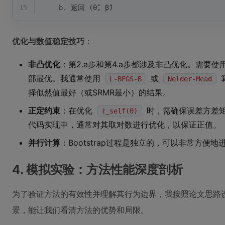
15
    b. 返回 (θ̂, β̂)
优化与数值稳定技巧
：
非凸优化
：第2.a步和第4.a步都涉及非凸优化。需要
部最优。我通常使用
或
L-BFGS-B
Nelder-Mead
择似然值最好（或SRMR最小）的结果。
正定约束
：在优化
时，需确保误差方差
ℓ_self(θ)
代码实现中，通常对其取对数进行优化，以保证正值。
并行计算
：Bootstrap过程是独立的，可以非常方
4. 模拟实验：方法性能深度剖析
为了验证方法的有效性并理解其行为边界，我按照论文思路
景，能让我们看清方法的优势和局限。