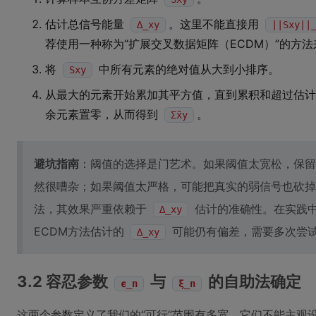
估计总信号能量
。这里不能直接用
∆_xy
||Sxy||
荐使用一种称为“扩展交叉数据矩阵（ECDM）”的方
将
中所有元素的绝对值从大到小排序。
Sxy
从最大的元素开始累加其平方值，直到累积和超过估
余元素置零，从而得到
。
Σ̃xy
避坑指南
：阈值的选择是门艺术。如果阈值太宽松，保留
然很嘈杂；如果阈值太严格，可能把真实的弱信号也砍掉
法，其效果严重依赖于
估计的准确性。在实践
∆_xy
ECDM方法估计的
可能仍有偏差，需要多次尝
∆_xy
3.2 容忍参数
与
的自助法确定
ϵ_n
ξ_n
这两个参数定义了我们的“可行”范围有多宽。它们不能主观