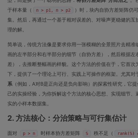
型，而是换了一个聪明的思路：
将协方差矩阵“分而治之”
。
于样本量（
）时，块内自协方差矩阵仍
n > p1, n > p2
集。然后，再通过一个基于相对误差的、对噪声更稳健的互
理的解。
简单说，传统方法像是要求你用一张模糊的全景照片去精准
画的左半部分和右半部分的细节（自协方差），然后根据左
差），去推断整幅画的样貌。这个方法的价值在于，它首次
下，提供了一个理论上可行、实践上可操作的框架。尤其对
系
（例如，A对B是正向还是负向影响）的探索性研究，它
己的实操经验，为你拆解这个方法的核心思想、实现细节、
实的小样本数据集。
2. 方法核心：分治策略与可行集估计
面对
时样本协方差矩阵
秩不足（
p > n
S
rank(S) 