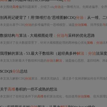
本文围绕
高维
偏序问题展开，介绍了cdq
分治
这一降维方法。先阐述偏序、全序、逆序对等
别再死记硬背了！用‘降维打击’思维图解CDQ
分治：
从一维、二
本文提出基于CDQ
分治
的多维偏序统一思维模型，涵盖
分治策略
、排序投影
与
影
数据结构
与
算法 - 大规模图处理
：分治与
采样的优化思路
本文探讨了在大数据背景下，针对大规模图处理的两种核心优化
策略：分治
法和采样技术。
我理解的算法 - 53.最大子数组和（超经典多种
解法：分治
法深
本文深入剖析最大子数组和问题的
分治
法
解法
，涵盖核心思想、递归结构、跨
$CDQ$
分治
总结
本文深入解析CDQ
分治
算法，阐述其优缺点，通过多个实例讲解如何在不同场
关于
高维
卷积的一些不成熟的想法
本文探讨了在特定条件下的
高维
卷积算法优化，包括使用
分治策略
、容斥原理以及模拟退火