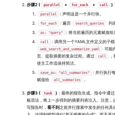
步骤2 (
+
+
)
parallel
for_each
call
: 声明这是一个并行块。
parallel
: 遍历
列
for_each
search_queries
: 将当前遍历的元素赋值
as: "query"
: 调用另一个YAML文件定义的子
call
可能
web_search_and_summarize.yaml
页、提取摘要的复杂过程。通过
，
call
使主工作流保持简洁。
: 并行执行
save_as: "all_summaries"
赋值给
。
all_summaries
步骤3 (
)
：最终的报告生成。指令中通
task
板语法，将上一步得到的摘要列表注入。注意，
写报告时，
看不到
之前并行搜索中发生的任何具
入。这强制模型进行“基于摘要的合成”，而不是