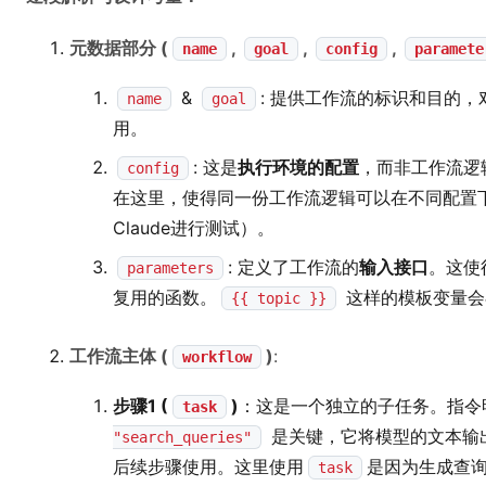
元数据部分 (
,
,
,
name
goal
config
paramete
&
: 提供工作流的标识和目的
name
goal
用。
: 这是
执行环境的配置
，而非工作流逻
config
在这里，使得同一份工作流逻辑可以在不同配置下
Claude进行测试）。
: 定义了工作流的
输入接口
。这使
parameters
复用的函数。
这样的模板变量会
{{ topic }}
工作流主体 (
)
:
workflow
步骤1 (
)
：这是一个独立的子任务。指令
task
是关键，它将模型的文本输
"search_queries"
后续步骤使用。这里使用
是因为生成查
task