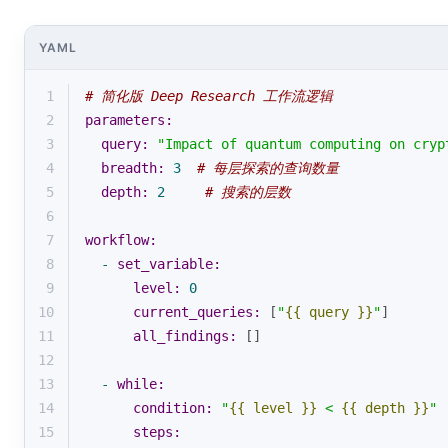
YAML
1
# 简化版 Deep Research 工作流逻辑
2
parameters:
3
query:
"Impact of quantum computing on cryp
4
breadth:
3
# 每层探索的查询数量
5
depth:
2
# 搜索的层数
6
7
workflow:
8
-
set_variable:
9
level:
0
10
current_queries:
 [
"
{{ query }}
"
]
11
all_findings:
 []
12
13
-
while:
14
condition:
"
{{ level }}
 < 
{{ depth }}
"
15
steps: