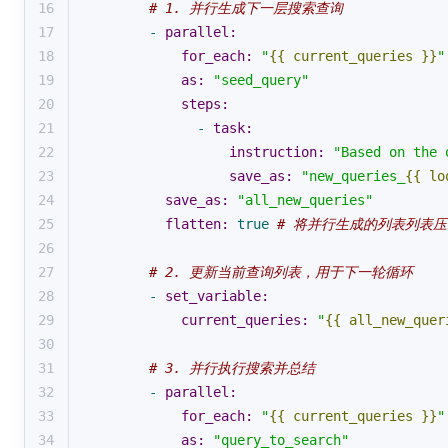
16
# 1. 并行生成下一层搜索查询
17
-
parallel:
18
for_each:
"
{{ current_queries }}
"
19
as:
"seed_query"
20
steps:
21
-
task:
22
instruction:
"Based on the 
23
save_as:
"new_queries_
{{ lo
24
save_as:
"all_new_queries"
25
flatten:
true
# 将并行生成的列表列表
26
27
# 2. 更新当前查询列表，用于下一轮循环
28
-
set_variable:
29
current_queries:
"
{{ all_new_quer
30
31
# 3. 并行执行搜索并总结
32
-
parallel:
33
for_each:
"
{{ current_queries }}
"
34
as:
"query_to_search"