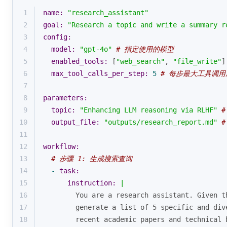
1
name:
"research_assistant"
2
goal:
"Research a topic and write a summary r
3
config:
4
model:
"gpt-4o"
# 指定使用的模型
5
enabled_tools:
 [
"web_search"
, 
"file_write"
]
6
max_tool_calls_per_step:
5
# 每步最大工具调
7
8
parameters:
9
topic:
"Enhancing LLM reasoning via RLHF"
10
output_file:
"outputs/research_report.md"
11
12
workflow:
13
# 步骤 1: 生成搜索查询
14
-
task:
15
instruction:
|
16
        You are a research assistant. Given t
17
        generate a list of 5 specific and div
18
        recent academic papers and technical 