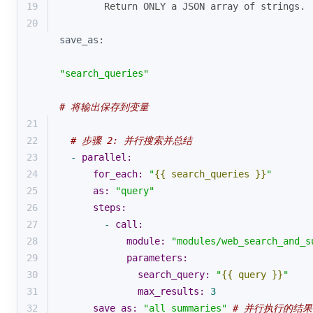
19
        Return ONLY a JSON array of strings.
20
save_as:
"search_queries"
# 将输出保存到变量
21
22
# 步骤 2: 并行搜索并总结
23
-
parallel:
24
for_each:
"
{{ search_queries }}
"
25
as:
"query"
26
steps:
27
-
call:
28
module:
"modules/web_search_and_s
29
parameters:
30
search_query:
"
{{ query }}
"
31
max_results:
3
32
save_as:
"all_summaries"
# 并行执行的结