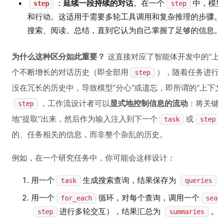
：
延续一段持续的对话
。在一个
中，模
step
step
和行动。这适用于需要多轮工具调用和复杂推理的步骤
搜索、阅读、总结，直到它认为自己掌握了足够的信息
为什么这种区分如此重要？
这直接对应了智能体开发中的“
个不断增长的对话历史（即全部用
），随着任务进
step
没在冗长的历史中，导致模型“分心”或遗忘，即所谓的“上下
，工作流设计者可以
显式地控制信息的流动
：将关
step
地“提取”出来，然后作为输入注入到下一个
或
task
step
的、任务相关的信息，而非整个杂乱的历史。
例如，在一个研究任务中，你可能会这样设计：
用一个
生成搜索查询，结果保存为
task
queries
用一个
循环，对每个查询，调用一个
for_each
sea
进行多轮交互），结果汇总为
step
summaries