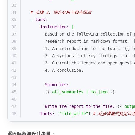
33
34
# 步骤 3: 综合分析与报告撰写
35
-
task:
36
instruction:
|
37
        Based on the following collection of 
38
        research report in Markdown format. T
39
        1. An introduction to the topic "{{ t
40
        2. A synthesis of key findings from t
41
        3. Current challenges and open questi
42
        4. A conclusion.
43
44
Summaries:
45
        {{ 
all_summaries
|
to_json
 }}
46
47
Write the report to the file:
 {{ 
outp
48
tools:
 [
"file_write"
] 
# 此步骤显式指定可
逐段解析与设计考量：