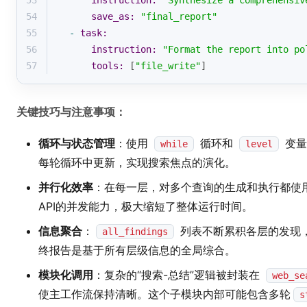
53
instruction:
"Synthesize a comprehensiv
54
save_as:
"final_report"
55
-
task:
56
instruction:
"Format the report into po
57
tools:
 [
"file_write"
]
关键技巧与注意事项：
循环与状态管理
：使用
循环和
变量
while
level
每轮循环中更新，实现搜索焦点的演化。
并行化效率
：在每一层，对多个查询的生成和执行都使
API的并发能力，极大缩短了整体运行时间。
信息聚合
：
列表不断累积各层的发现
all_findings
终报告是基于所有层级信息的全局综合。
模块化调用
：复杂的“搜索-总结”逻辑被封装在
web_se
使主工作流保持清晰。这个子模块内部可能包含多轮
s