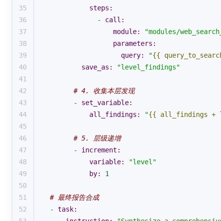
35
steps:
36
-
call:
37
module:
"modules/web_search
38
parameters:
39
query:
"
{{ query_to_searc
40
save_as:
"level_findings"
41
42
# 4. 收集本层发现
43
-
set_variable:
44
all_findings:
"
{{ all_findings + 
45
46
# 5. 层级递增
47
-
increment:
48
variable:
"level"
49
by:
1
50
51
# 最终报告合成
52
-
task: