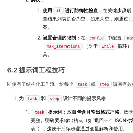
使用
进行防御性检查
：在关键步骤后
if
查结果列表是否为空，如果为空，则通过
案。
设置合理的限制
：在
中配置
config
ma
（对于
循环）
max_iterations
while
具。
6.2 提示词工程技巧
即使有了结构化工作流，给每个
或
编写有效
task
step
为
和
设计不同的提示风格
：
task
step
提示词
：应
自包含
且
输出格式严格
。因
task
完整。明确要求输出格式（如“返回一个JSON对象
表”），这便于后续步骤通过变量解析和使用。