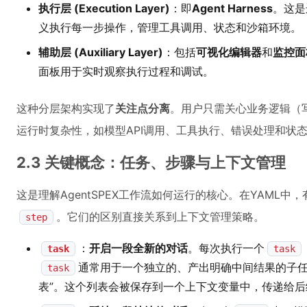
执行层 (Execution Layer)
：即
Agent Harness
。这是
义执行每一步操作，管理工具调用、状态和沙箱环境。
辅助层 (Auxiliary Layer)
：包括
可视化编辑器
和
监控面
面板用于实时观察执行过程和调试。
这种分层架构实现了
关注点分离
。用户只需关心业务逻辑（写
运行时复杂性，如模型API调用、工具执行、错误处理和状
2.3 关键概念：任务、步骤与上下文管理
这是理解AgentSPEX工作流如何运行的核心。在YAML
。它们的区别直接关系到上下文管理策略。
step
：
开启一段全新的对话
。每次执行一个
task
task
通常用于一个独立的、产出明确中间结果的子任
task
表”。这个列表会被保存到一个上下文变量中，传递给后