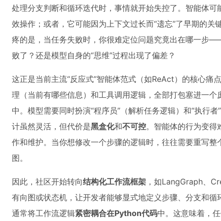
处理分支判断和循环迭代时，事情就开始失控了。智能体可能
效操作；或者，它可能因为上下文过长而“遗忘”了早期的关
疼的是，当任务失败时，你很难定位问题究竟出在哪一步—
败了？还是模型自身的“思维”过程出现了偏差？
这正是当前主流“反应式”智能体范式（如ReAct）的核心
理（当前有哪些信息）和工具调用逻辑，全部打包塞进一个
中。模型需要同时扮演“程序员”（解析任务逻辑）和“执行
计虽然灵活，但代价是
黑盒化
和
不可控
。智能体的行为变得
作和维护。当你想修改一个步骤的逻辑时，往往需要重写整
图。
因此，社区开始转向
结构化工作流框架
，如LangGraph
有向图或状态机，让开发者能够显式地定义步骤、分支和循
通常将工作流逻辑
紧密耦合在Python代码
中。这意味着，任