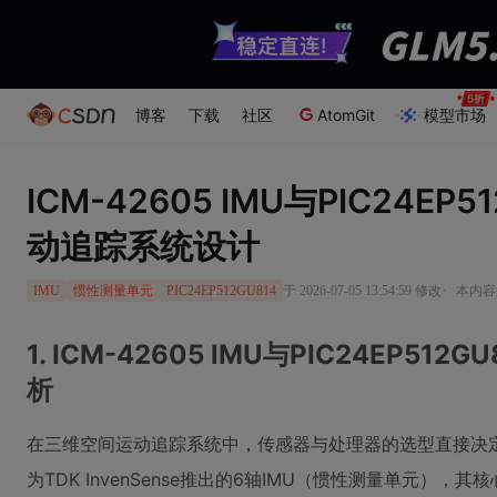
博客
下载
社区
AtomGit
模型市场
ICM-42605 IMU与PIC24E
动追踪系统设计
·
于 2026-07-05 13:54:59 修改
本内容遵
IMU
惯性测量单元
PIC24EP512GU814
1. ICM-42605 IMU与PIC24EP5
析
在三维空间运动追踪系统中，传感器与处理器的选型直接决定了
为TDK InvenSense推出的6轴IMU（惯性测量单元）