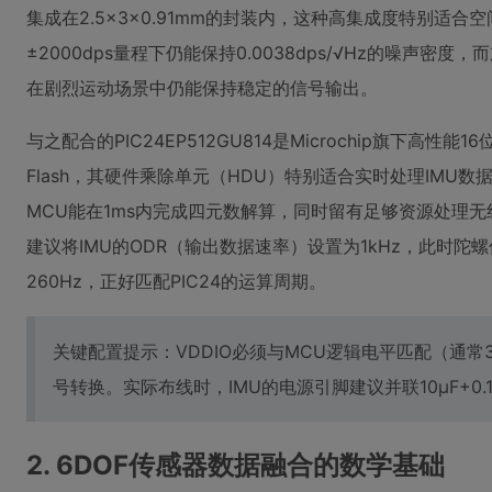
集成在2.5×3×0.91mm的封装内，这种高集成度特别适
±2000dps量程下仍能保持0.0038dps/√Hz的噪声密度
在剧烈运动场景中仍能保持稳定的信号输出。
与之配合的PIC24EP512GU814是Microchip旗下高性能
Flash，其硬件乘除单元（HDU）特别适合实时处理IMU
MCU能在1ms内完成四元数解算，同时留有足够资源处理无
建议将IMU的ODR（输出数据速率）设置为1kHz，此时陀螺
260Hz，正好匹配PIC24的运算周期。
关键配置提示：VDDIO必须与MCU逻辑电平匹配（通常3
号转换。实际布线时，IMU的电源引脚建议并联10μF+0
2. 6DOF传感器数据融合的数学基础