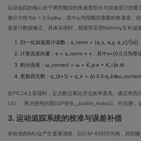
运动追踪的核心在于将陀螺仪的角速度积分与加速度计的重
微分方程为q̇ = 0.5q⊗ω，其中ω为陀螺仪测量的角速
速度计数据修正。具体实现时，我推荐采用Mahony互补滤
归一化加速度计读数：a_norm = [a_x, a_y, a_z]/||a||
计算误差向量：e = a_norm × v，其中v=[0,0,1]
积分误差：ω_correct = ω + K_p·e + K_i·∫e dt
更新四元数：q_{k+1} = q_k + Δt·0.5·q_k⊗ω_correc
在PIC24上实现时，定点数运算比浮点效率更高。建议将四元
1.0），乘法使用内置DSP指令__builtin_mulss()。
3. 运动追踪系统的校准与误差补偿
未校准的IMU会产生显著漂移。以ICM-42605为例，其陀螺