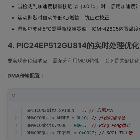
当检测到加速度模量接近1g（±0.1g）时，启用加速度
运动剧烈时自动降低K_i增益，防止过校正
温度每变化5℃需重新校准零偏，ICM-42605内置温度
4. PIC24EP512GU814的实时处理优化
要实现毫秒级响应，需充分利用MCU特性。以下是关键优化
DMA传输配置：
C
1
SPI1CON2bits.SPIBEN = 
1
; 
// 启用DMA
2
DMA0CONbits.AMODE = 
0b10
; 
// 外设间接寻址
3
DMA0CONbits.MODE = 
0b01
;  
// Ping-Pong模式
4
DMA0REQbits.IRQSEL = 
0x0027
; 
// SPI1 TX中断