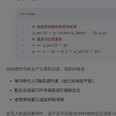
PYTHON
1
# 加速度转换到世界坐标系
2
a_world = q.rotate(a_body) - [
0
,
0
,g]  
3
# 速度与位置更新
4
v += a_world * Δt
5
p += v * Δt + 
0.5
 * a_world * Δt²
但纯惯性导航会产生累积误差，我的经验是：
每10秒引入Z轴高度约束（如已知地面平面）
配合光流或TOF传感器进行辅助定位
使用滑动窗口滤波抑制漂移
在无人机追踪案例中，该方法可实现1分钟内相对定位误差<