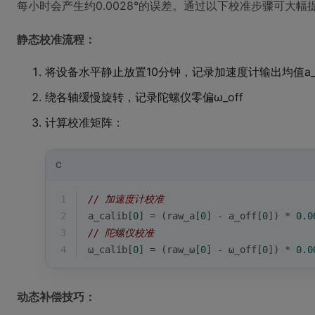
每小时会产生约0.0028°的误差。通过以下校准步骤可大幅
静态校准流程：
将设备水平静止放置10分钟，记录加速度计输出均值a_o
绕各轴缓慢旋转，记录陀螺仪零偏ω_off
计算校准矩阵：
C
1
// 加速度计校准
2
a_calib[
0
] = (raw_a[
0
] - a_off[
0
]) * 
0.0
3
// 陀螺仪校准
4
ω_calib[
0
] = (raw_ω[
0
] - ω_off[
0
]) * 
0.0
动态补偿技巧：