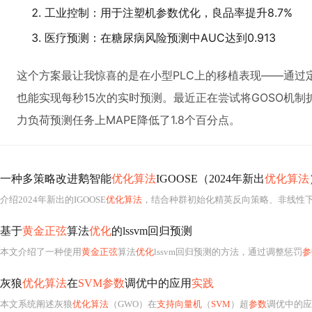
工业控制：用于注塑机参数优化，良品率提升8.7%
医疗预测：在糖尿病风险预测中AUC达到0.913
这个方案最让我惊喜的是在小型PLC上的移植表现——通过定点
也能实现每秒15次的实时预测。最近正在尝试将GOSO机制
力负荷预测任务上MAPE降低了1.8个百分点。
一种多策略改进鹅智能
优化算法
IGOOSE（2024年新出
优化算法
介绍2024年新出的IGOOSE
优化算法
，结合种群初始化精英反向策略、非线性
基于
黄金正弦
算法
优化
的lssvm回归预测
本文介绍了一种使用
黄金正弦
算法
优化
lssvm回归预测的方法，通过调整惩罚
参
灰狼
优化算法
在
SVM参数
调优中的应用
实践
本文系统阐述灰狼
优化算法
（GWO）在
支持向量机
（
SVM
）超
参数
调优中的应