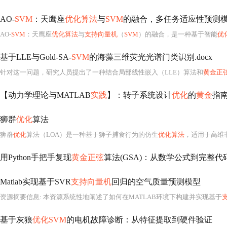
AO-
SVM
：天鹰座
优化算法
与
SVM
的融合，多任务适应性预测模型
AO-
SVM
：天鹰座
优化算法
与
支持向量机
（
SVM
）的融合，是一种基于智能
优
基于LLE与Gold-SA-
SVM
的海藻三维荧光光谱门类识别.docx
针对这一问题，研究人员提出了一种结合局部线性嵌入（LLE）算法和
黄金正
【动力学理论与MATLAB
实践
】：转子系统设计
优化
的
黄金
指
狮群
优化
算法
狮群
优化
算法（LOA）是一种基于狮子捕食行为的仿生
优化算法
，适用于高维
用Python手把手复现
黄金正弦
算法(GSA)：从数学公式到完整
Matlab实现基于SVR
支持向量机
回归的空气质量预测模型
资源摘要信息: 本资源系统性地阐述了如何在MATLAB环境下构建并实现基于
基于灰狼
优化SVM
的电机故障诊断：从特征提取到硬件验证