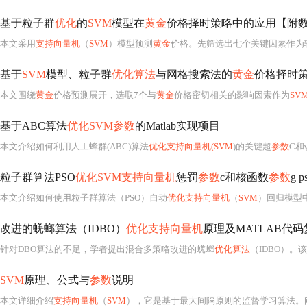
基于粒子群
优化
的
SVM
模型在
黄金
价格择时策略中的应用【附
本文采用
支持向量机
（
SVM
）模型预测
黄金
价格。先筛选出七个关键因素作为
基于
SVM
模型、粒子群
优化算法
与网格搜索法的
黄金
价格择时
本文围绕
黄金
价格预测展开，选取7个与
黄金
价格密切相关的影响因素作为
SV
基于ABC算法
优化SVM参数
的Matlab实现项目
本文介绍如何利用人工蜂群(ABC)算法
优化支持向量机(SVM
)的关键超
参数
C和γ，提升分类
粒子群算法PSO
优化SVM支持向量机
惩罚
参数
c和核函数
参数
g p
本文介绍如何使用粒子群算法（PSO）自动
优化支持向量机
（
SVM
）回归模型
改进的蜣螂算法（IDBO）
优化支持向量机
原理及MATLAB代码
针对DBO算法的不足，学者提出混合多策略改进的蜣螂
优化算法
（IDBO）。该算法采用混沌映射等4大策略增强全局寻优
SVM
原理、公式与
参数
说明
本文详细介绍
支持向量机
（
SVM
），它是基于最大间隔原则的监督学习算法。阐述了核心原理，包括