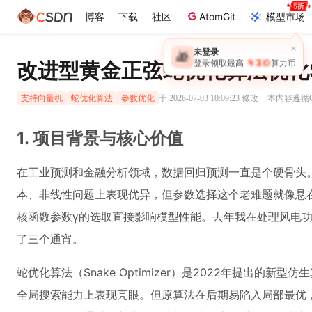
博客
下载
社区
AtomGit
模型市场
×
未登录
🎁
￥30
改进型黄金正弦蛇优化算法优化
登录领取最高
算力币
·
于 2026-07-03 10:09:23 修改
本内容遵循CC
支持向量机
蛇优化算法
参数优化
1. 项目背景与核心价值
在工业预测和金融分析领域，数据回归预测一直是个硬骨头
本、非线性问题上表现优异，但参数选择这个老难题就像悬
核函数参数γ的选取直接影响模型性能。去年我在处理风电
了三个通宵。
蛇优化算法（Snake Optimizer）是2022年提出的
全局搜索能力上表现亮眼。但原算法在后期易陷入局部最优