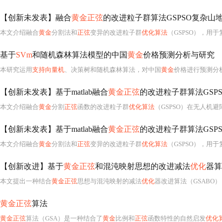
【创新未发表】融合
黄金正弦
的改进粒子群算法GSPSO复杂山地危险模型无人机路
本文介绍融合
黄金
分割法和
正弦
变异的改进粒子群
优化算法
（GSPSO），用于复杂山地危
基于
SVm
和随机森林算法模型的中国
黄金
价格预测分析与研究
本研究运用
支持向量机
、决策树和随机森林算法，对中国
黄金
价格进行预测分析。通过数据预处理、特征工程建立
【创新未发表】基于matlab融合
黄金正弦
的改进粒子群算法GSPSO无人机避障
本文介绍融合
黄金
分割
正弦
函数的改进粒子群
优化算法
（GSPSO）在无人机
【创新未发表】基于matlab融合
黄金正弦
的改进粒子群算法GSPSO复杂山地危险模
本文介绍融合
黄金
分割法和
正弦
变异的改进粒子群
优化算法
（GSPSO），用于复杂山地危
【创新改进】基于
黄金正弦
和混沌映射思想的改进减法
优化
器算法（GS
本文提出一种结合
黄金正弦
思想与混沌映射的减法
优化
器改进算法（GSABO），用于提升2023年新提出的SABO算法的全局
黄金正弦
算法
黄金正弦
算法（GSA）是一种结合了
黄金
比例和
正弦
函数特性的自然启发
优化