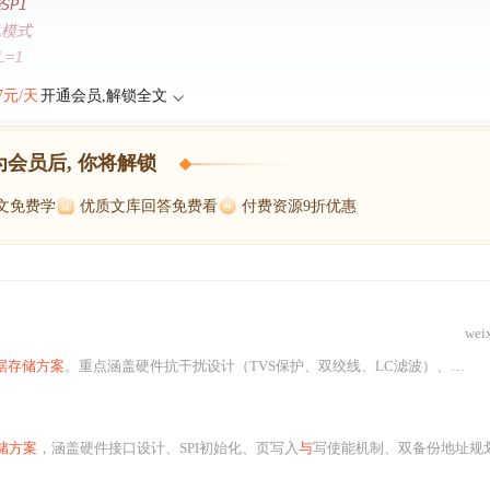
SPI
机模式
L=1
47元/天
开通会员,解锁全文
为会员后, 你将解锁
博文免费学
优质文库回答免费看
付费资源9折优惠
wei
据存储方案
。重点涵盖硬件抗干扰设计（TVS保护、双绞线、LC滤波）、软件三层数据完整性保护（Magic Number、Checksum、CRC16）、写均衡算法优化及异常恢复机制。实测支持400万次擦写，具备硬件级CRC校验
储方案
，涵盖硬件接口设计、SPI初始化、页写入
与
写使能机制、双备份地址规划、写均衡算法及CRC32数据完整性校验