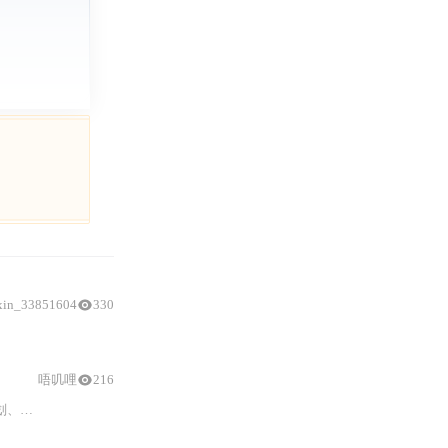
xin_33851604
330
唔叽哩
216
。重点解决
嵌入式系统
中频繁配置更