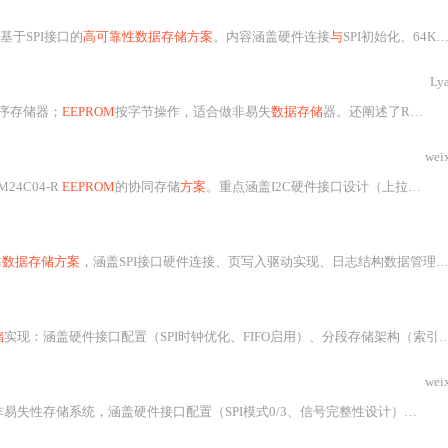
基于SPI接口的
高可靠性数据存储方案
。内容涵盖硬件连接
与
SPI初始化、64KB存储空间的TLV结构化分区（元数据区、偏好区、日程区）、写平衡策略（多副本轮转）、事务保护机制（先写后标）、应用层API设计及抗干扰/低功耗优化技巧。强调擦写寿命管理
Ly
程序存储器；
EEPROM
按字节操作，适合做非易失
数据存储
器。还阐述了RAM（SRAM和DRAM）、ROM的特点，以及NOR Flash和NAND Flash的性能、接口、容量、可靠性等方面的差异。
wei
M24C04-R
EEPROM
的协同存储
方案
。重点涵盖I2C硬件接口设计（上拉电阻、地址配置、WP控制）、电源断电保护机制（TPS3809监控+电容延时）、软件优化（页面缓存、磨损均衡算法）、三级数据校验（回读+CRC16+影子存储）及异常处理策略。实测表明该
靠
数据存储方案
，涵盖SPI接口硬件连接、页写入驱动实现、日志结构数据管理、三级CRC校验、动态磨损均衡算法及功耗优化策略。重点解决断电数据保护、百万次擦写耐久性
储
实现：涵盖硬件接口配置（SPI时钟优化、FIFO启用）、分段存储架构（索引头+环形缓冲区）、SPI通信调优（Mode3时序、PCB布局）、数据可靠性机制（ECC校验、掉电保护）及实测性能（58μs/字节写入、<15ms检索）。重点突出
wei
失性存储系统，涵盖硬件接口配置（SPI模式0/3、信号完整性设计）、底层驱动（初始化序列、写均衡算法）、数据完整性保障（双备份CRC校验、断电恢复状态机）、性能优化（页编程加速、RAM缓存机制）及典型故障排查方法，适用于工业控制、智能电表等对数据持久性