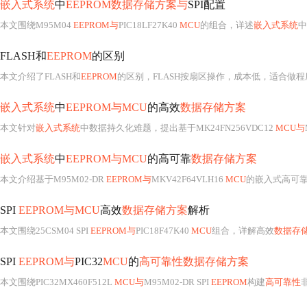
嵌入式系统
中
EEPROM数据存储方案与
SPI配置
本文围绕M95M04
EEPROM与
PIC18LF27K40
MCU
的组合，详述
嵌入式系统
中
FLASH和
EEPROM
的区别
本文介绍了FLASH和
EEPROM
的区别，FLASH按扇区操作，成本低，适合做
嵌入式系统
中
EEPROM与MCU
的高效
数据存储方案
本文针对
嵌入式系统
中数据持久化难题，提出基于MK24FN256VDC12
MCU与
嵌入式系统
中
EEPROM与MCU
的高可靠
数据存储方案
本文介绍基于M95M02-DR
EEPROM与
MKV42F64VLH16
MCU
的嵌入式高可
SPI
EEPROM与MCU
高效
数据存储方案
解析
本文围绕25CSM04 SPI
EEPROM与
PIC18F47K40
MCU
组合，详解高效
数据存
SPI
EEPROM与
PIC32
MCU
的
高可靠性数据存储方案
本文围绕PIC32MX460F512L
MCU与
M95M02-DR SPI
EEPROM
构建
高可靠性
非易