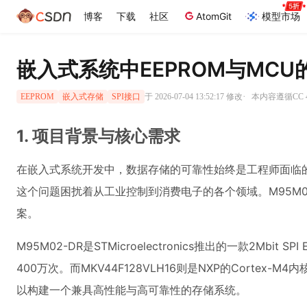
博客
下载
社区
AtomGit
模型市场
嵌入式系统中EEPROM与MC
·
于 2026-07-04 13:52:17 修改
本内容遵循CC 4
EEPROM
嵌入式存储
SPI接口
1. 项目背景与核心需求
在嵌入式系统开发中，数据存储的可靠性始终是工程师面临
这个问题困扰着从工业控制到消费电子的各个领域。M95M02-
案。
M95M02-DR是STMicroelectronics推出的一款2Mb
400万次。而MKV44F128VLH16则是NXP的Corte
以构建一个兼具高性能与高可靠性的存储系统。