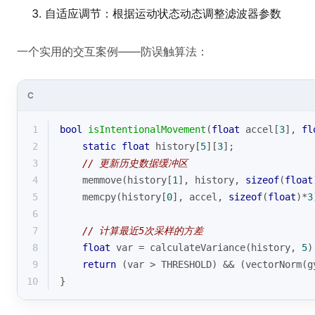
自适应调节：根据运动状态动态调整滤波器参数
一个实用的交互案例——防误触算法：
C
1
bool
isIntentionalMovement
(
float
 accel[
3
], 
fl
2
static
float
 history[
5
][
3
];
3
// 更新历史数据缓冲区
4
    memmove(history[
1
], history, 
sizeof
(
float
5
memcpy
(history[
0
], accel, 
sizeof
(
float
)*
3
6
7
// 计算最近5次采样的方差
8
float
 var = calculateVariance(history, 
5
)
9
return
 (var > THRESHOLD) && (vectorNorm(g
10
}