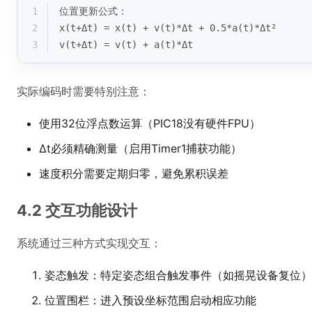
1
位置更新公式：
2
x(t+Δt) = x(t) + v(t)*Δt + 0.5*a(t)*Δt²
3
v(t+Δt) = v(t) + a(t)*Δt
实际编码时需要特别注意：
使用32位浮点数运算（PIC18没有硬件FPU）
Δt必须精确测量（启用Timer1捕获功能）
速度积分需要定期归零，避免累积误差
4.2 交互功能设计
系统通过三种方式实现交互：
姿态触发：特定姿态组合触发事件（如摇晃设备复位）
位置围栏：进入预设坐标范围启动相应功能