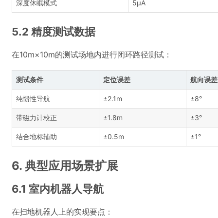
深度休眠模式
5μA
5.2 精度测试数据
在10m×10m的测试场地内进行闭环路径测试：
测试条件
定位误差
航向误差
纯惯性导航
±2.1m
±8°
带磁力计校正
±1.8m
±3°
结合地标辅助
±0.5m
±1°
6. 典型应用场景扩展
6.1 室内机器人导航
在扫地机器人上的实现要点：