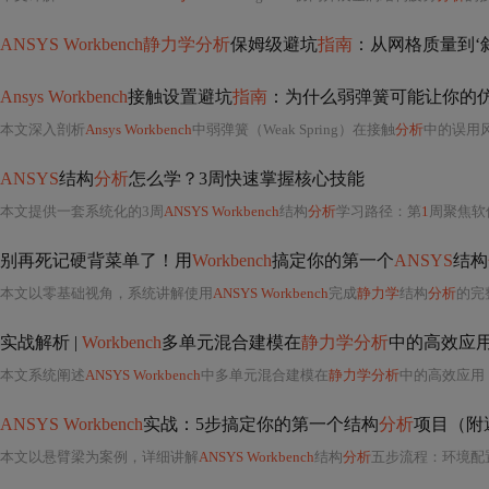
ANSYS Workbench静力学分析
保姆级避坑
指南
：从网格质量到‘
Ansys Workbench
接触设置避坑
指南
：为什么弱弹簧可能让你的
本文深入剖析
Ansys Workbench
中弱弹簧（Weak Spring）在接触
分析
中的误用风险，指出其掩盖刚体平移本质、扭曲应力结
ANSYS
结构
分析
怎么学？3周快速掌握核心技能
本文提供一套系统化的3周
ANSYS Workbench
结构
分析
学习路径：第
1
周聚焦软件安装、
别再死记硬背菜单了！用
Workbench
搞定你的第一个
ANSYS
结构
本文以零基础视角，系统讲解使用
ANSYS Workbench
完成
静力学
结构
分析
的完整流
实战解析 |
Workbench
多单元混合建模在
静力学分析
中的高效应
本文系统阐述
ANSYS Workbench
中多单元混合建模在
静力学分析
中的高效应用，涵盖壳单元、梁单元、实体单
ANSYS Workbench
实战：5步搞定你的第一个结构
分析
项目（附
本文以悬臂梁为案例，详细讲解
ANSYS Workbench
结构
分析
五步流程：环境配置、Desig