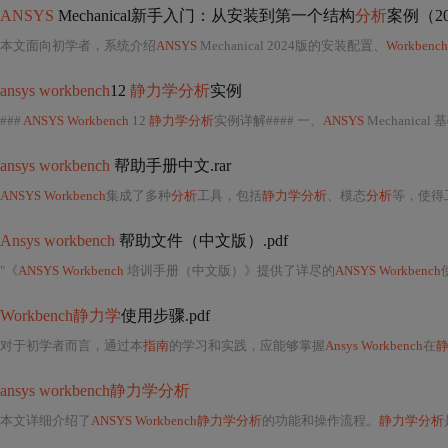
ANSYS
Mechanical新手入门：从安装到第一个结构
分析
案例（2
本文面向初学者，系统介绍
ANSYS
Mechanical 2024版的安装配置、
Workbenc
ansys workbench
12
静力学分析
实例
###
ANSYS Workbench
12
静力学分析
实例详解#### 一、
ANSYS
Mechanical 
ansys workbench
帮助手册中文.rar
ANSYS Workbench
集成了多种
分析
工具，包括
静力学分析
、模态
分析
等，使得工程
Ansys workbench
帮助文件（中文版）.pdf
"《
ANSYS Workbench
培训手册（中文版）》提供了详尽的
ANSYS Workbench
Workbench静力学
使用步骤.pdf
对于初学者而言，通过本
指南
的学习和实践，应能够掌握
Ansys Workbench
在
ansys workbench静力学分析
本文详细介绍了
ANSYS Workbench静力学分析
的功能和操作流程。
静力学分析