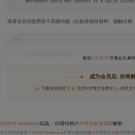
1
Workbench could not connect to a valid licens
或者当尝试使用某个高级功能（比如非线性材料、接触分析
TEXT
1
在启动时如果发现没有拿
最低
0.47元/天
开通会员,解
成为会员后, 你将
下载资源随意下
优质VIP博文免费学
优质文
ANSYS Workbench
实战：3D梁结构
静力学分析全流程
解析
本文系统讲解基于
ANSYS Workbench
开展3D梁结构
静力学
有限元
分析
的完整流程，涵盖