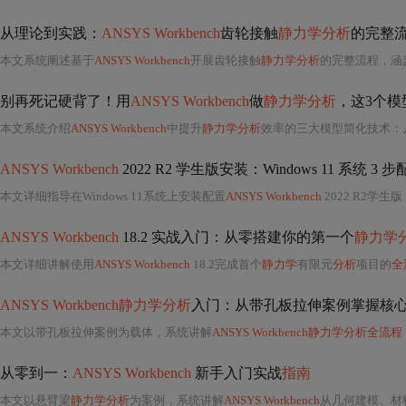
从理论到实践：
ANSYS Workbench
齿轮接触
静力学分析
的完整
本文系统阐述基于
ANSYS Workbench
开展齿轮接触
静力学分析
的完整流程，涵盖几何简化、材料定义、接触对设置（Frictional+Augmented
别再死记硬背了！用
ANSYS Workbench
做
静力学分析
，这3个
本文系统介绍
ANSYS Workbench
中提升
静力学分析
效率的三大模型简化技术：
ANSYS Workbench
2022 R2 学生版安装：Windows 11 系统 3 
本文详细指导在Windows 11系统上安装配置
ANSYS Workbench
2022 R2学
ANSYS Workbench
18.2 实战入门：从零搭建你的第一个
静力学
本文详细讲解使用
ANSYS Workbench
18.2完成首个
静力学
有限元
分析
项目的
全
ANSYS Workbench静力学分析
入门：从带孔板拉伸案例掌握核
本文以带孔板拉伸案例为载体，系统讲解
ANSYS Workbench静力学分析全流程
从零到一：
ANSYS Workbench
新手入门实战
指南
本文以悬臂梁
静力学分析
为案例，系统讲解
ANSYS Workbench
从几何建模、材