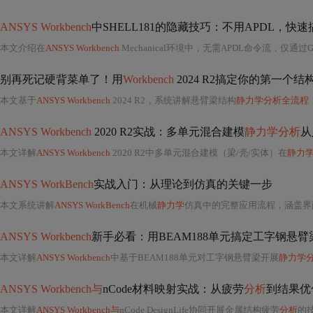
ANSYS Workbench
中SHELL181的隐藏技巧：不用APDL，快
本文介绍在
ANSYS Workbench
Mechanical环境中，无需APDL命令流，仅通过GUI操
别再死记硬背菜单了！用
Workbench
2024 R2搞定你的第一个结
本文基于
ANSYS Workbench
2024 R2，系统讲解悬臂梁结构
静力学分析全流程
ANSYS Workbench
2020 R2实战：多单元混合建模
静力学分析
从
本文详解
ANSYS Workbench
2020 R2中多单元混合建模（梁/壳/实体）在
静力
ANSYS WorkBench
实战入门：从理论到仿真的关键一步
本文系统讲解
ANSYS WorkBench
在机械
静力学
仿真中的完整应用流程，涵盖界面认知、前处理
ANSYS Workbench
新手必看：用BEAM188单元搞定工字钢悬臂
本文详解
ANSYS Workbench
中基于BEAM188单元对工字钢悬臂梁开展
静力学
ANSYS Workbench与
nCode材料映射实战：从疲劳
分析
到结果优
本文详解
ANSYS Workbench与
nCode DesignLife协同开展金属结构疲劳
分析
的技术路径，