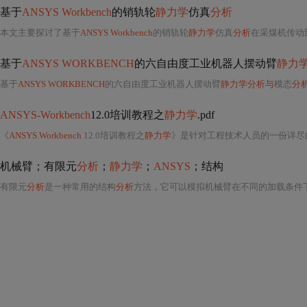
基于
ANSYS Workbench
的销轨轮
静力学
仿真
分析
本文主要探讨了基于
ANSYS Workbench
的销轨轮
静力学
仿真
分析
在采煤机传动部件中的应用。销轨轮作为行走部
基于
ANSYS WORKBENCH
的六自由度工业机器人摆动臂
静力
基于
ANSYS WORKBENCH
的六自由度工业机器人摆动臂
静力学分析与
模态
分
ANSYS-Workbench
12.0培训教程之
静力学
.pdf
《
ANSYS Workbench
12.0培训教程之
静力学
》是针对工程技术人员的一份详尽
机械臂；有限元
分析
；
静力学
；
ANSYS
；结构
有限元
分析
是一种常用的结构
分析
方法，它可以模拟机械臂在不同的加载条件下的响应，从