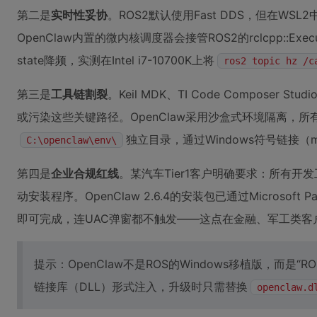
第二是
实时性妥协
。ROS2默认使用Fast DDS，但在W
OpenClaw内置的微内核调度器会接管ROS2的rclcpp::E
state降频，实测在Intel i7-10700K上将
ros2 topic hz /c
第三是
工具链割裂
。Keil MDK、TI Code Compose
或污染这些关键路径。OpenClaw采用沙盒式环境隔离，所有
独立目录，通过Windows符号链接（
C:\openclaw\env\
第四是
企业合规红线
。某汽车Tier1客户明确要求：所有
动安装程序。OpenClaw 2.6.4的安装包已通过Microsoft
即可完成，连UAC弹窗都不触发——这点在金融、军工类客
提示：OpenClaw不是ROS的Windows移植版，而是“
链接库（DLL）形式注入，升级时只需替换
openclaw.d