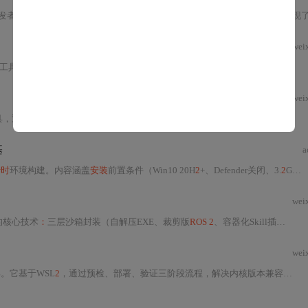
发者设计。其
2.6.4
版本针对
Windows
11 23H
2
及KB5041234等累积更新，实现了三大
wei
工具，采用宿主层代理+轻量容器混合架构，规避WSL
2
内核兼容性、GUI转发与USB直通三大缺陷。其核心包含预编译
wei
工具，通过预编译、预配置的便携式镜像实现真正‘
一键
启动’。它规避WSL
2
/Doc
基
a
行时
环境构建。内容涵盖
安装
前置条件（Win10 20H
2
+、Defender关闭、3.
2
GB磁盘空间）、
wei
的核心技术
：
三层沙箱封装（自解压EXE、裁剪版
ROS 2
、容器化Skill插件），规避
wei
。它基于WSL
2
，通过预检、部署、验证三阶段流程，解决内核版本兼容性（如5.15.125.