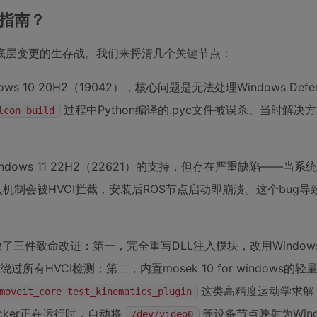
写指南？
ws系统底层变更的生存战。我们来捋清几个关键节点：
ws 10 20H2（19042），核心问题是无法处理Windows Defe
过程中Python编译的.pyc文件被误杀。当时解决
lcon build
indows 11 22H2（22621）的支持，但存在严重缺陷——当系
的DLL注入机制会被HVCI拦截，安装后ROS节点启动即崩溃。这个bug
三件致命改进：第一，完全重写DLL注入模块，改用Windows
所有HVCI检测；第二，内置mosek 10 for windows的
这类高精度运动学求解
moveit_core test_kinematics_plugin
Docker正在运行时，自动将
等设备节点映射为Win
/dev/video0