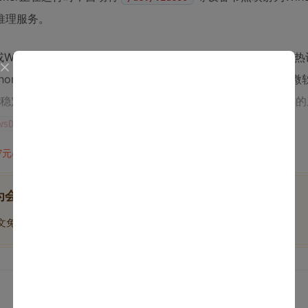
V推理服务。
5）或Windows 11 23H2（22631）及以上版本。这解释了为什
terprise/home 22h2 (19045)”。不是OpenClaw故意提高门槛，而是
的稳定性问题——这是OpenClaw运行时安全性的基石。如果你
更新系统组件，否则安装必然失败。
wsDesktopApp
47元/天
开通会员,解锁全文
为会员后, 你将解锁
博文免费学
优质文库回答免费看
付费资源9折优惠