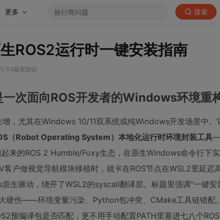
更多
搜索
ows原生ROS2运行时一键安装指南
BY-SA版权协议
一次面向ROS开发者的Windows环境重
率陡增，尤其在Windows 10/11双系统或纯Windows开发场景
（Robot Operating System）本地化运行时环境封装工具
起来的ROS 2 Humble/Foxy生态，在原生Windows命令行
客户做视觉导航模块移植时，就卡在ROS节点在WSL2里延迟高
ws原生驱动，绕开了WSL2的syscall翻译层。标题里强调“一键
大硬伤——环境变量污染、Python包冲突、CMake工具链错
io版本和ROS2预编译包是否匹配，更不用手动配置PATH里塞进七八个R