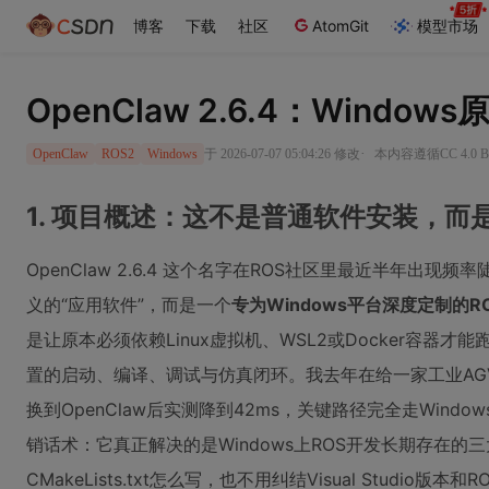
博客
下载
社区
AtomGit
模型市场
OpenClaw 2.6.4：Wind
·
于 2026-07-07 05:04:26 修改
本内容遵循CC 4.0 
OpenClaw
ROS2
Windows
1. 项目概述：这不是普通软件安装，而是
OpenClaw 2.6.4 这个名字在ROS社区里最近半年出现频
义的“应用软件”，而是一个
专为Windows平台深度定制的ROS
是让原本必须依赖Linux虚拟机、WSL2或Docker容器才能跑
置的启动、编译、调试与仿真闭环。我去年在给一家工业AGV
换到OpenClaw后实测降到42ms，关键路径完全走Windo
销话术：它真正解决的是Windows上ROS开发长期存在的三
CMakeLists.txt怎么写，也不用纠结Visual Stud