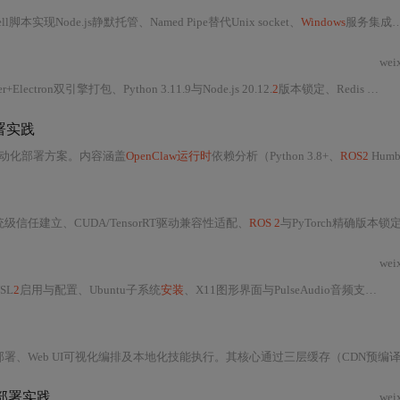
l脚本实现Node.js静默托管、Named Pipe替代Unix socket、
Windows
服务集成、PATH自动注入与DPAPI加密存储等核心技术。重点对比WSL
wei
ctron双引擎打包、Python 3.11.9与Node.js 20.12.
2
版本锁定、Redis 7.
2.4 
署实践
动化部署方案。内容涵盖
OpenClaw运行时
依赖分析（Python 3.8+、
ROS2
Humble/Foxy、PyT
信任建立、CUDA/TensorRT驱动兼容性适配、
ROS 2
与PyTorch精确版本锁定
wei
SL
2
启用与配置、Ubuntu子系统
安装
、X11图形界面与PulseAudio音频支持、
O
b UI可视化编排及本地化技能执行。其核心通过三层缓存（CDN预编译镜像、容器化沙箱、配置即代码模板）实现高
部署实践
wei