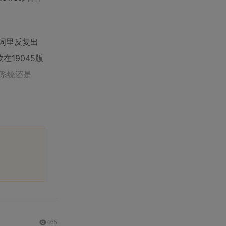
么热词里反复出
微软在19045版
的系统还是
465