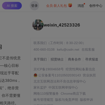
AI 搜索
登录
会员·新人礼包
消息
创作中心
weixin_42523326
联系我们（工作时间：8:30-22:00）
构
400-660-0108
kefu@csdn.net
在线客服
中。它不是传统意
关于我们
招贤纳士
商务合作
寻求报道
——核心目标
京ICP备19004658号
经营性网站备案信息
下实现近乎零配
公安备案号11010502030143
营业执照
达380ms，
北京互联网违法和不良信息举报中心
安装”，绝非营
家长监护
中国互联网举报中心
网络110报警服务
Chrome商店下载
配。你不需要懂
账号管理规范
版权与免责声明
版权申诉
OS相关路径。