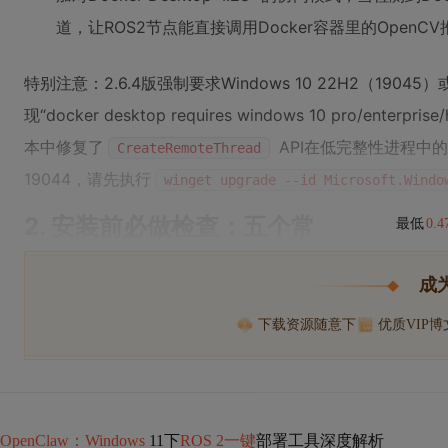
道，让ROS2节点能直接调用Docker容器里的OpenC
特别注意：2.6.4版强制要求Windows 10 22H2（1904
现“docker desktop requires windows 10 pro/en
本中修复了
API在低完整性进程中
CreateRemoteThread
19044，请先执行
winget upgrade --id Microsoft.Windo
2. 安装前必做检查：五个常
最低
0.
成
下载资源随意下
优质VIP
OpenClaw：Windows
11下
ROS 2一键
部署工具深度解析