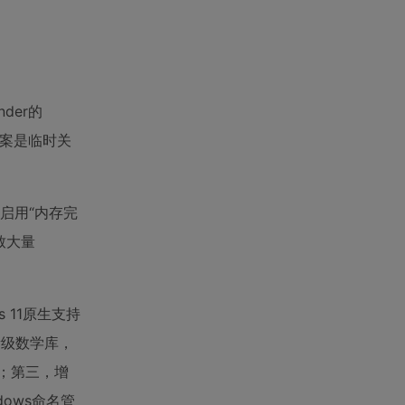
nder的
方案是临时关
统启用“内存完
导致大量
 11原生支持
轻量级数学库，
；第三，增
dows命名管