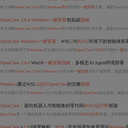
本文详解
OpenClaw 2.6.4
面向
Windows原生
环境的
一键安装
方案，涵盖PowerShel
OpenClaw 2.6.4 Windows一键安装
包实战
指南
本文详解
OpenClaw 2.6.4
面向
Windows
用户的开箱即用打包方案，涵盖PyInstaller+Ele
OpenClaw Windows一键安装：
WSL
2
与
ROS2
环境下的智能体部
本文详细阐述了在
Windows
平台通过WSL
2
实现
OpenClaw
与
ROS2
环境的
一键
自
OpenClaw 2.6.4
Win10
一键安装指南：
多模态AI Agent环境部署
本文详解
OpenClaw 2.6.4
在
Windows
10平台的
一键安装
与生产级部署，涵盖系统级
Windows
通过WSL
2运行OpenClaw
的完整
指南
本文详细介绍了在
Windows
10/11中通过WSL
2
部署
OpenClaw
的全流程，涵盖W
OpenClaw：
面向机器人与智能体的零代码
ROS2运行时
框架
OpenClaw
是一个面向机器人与AI智能体的零代码
ROS2运行时
框架，支持秒级部署、We
OpenClaw
v
2.6
.0深度解析
：ROS 2
开发环境加速原理与
Windows