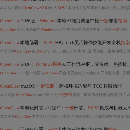
本文深度解析
OpenClaw
v
2.6
.0作为
ROS 2
本地化工程加速器的核心机制，聚焦
OpenClaw
2026版
：Windows
本地AI能力调度中枢
一键
部署
指南
OpenClaw
2026版是面向
Windows
平台的本地AI能力调度中枢，提供
一键
部署
OpenClaw
本地部署
：ROS 2
+PyTorch灵巧操作技能开发全栈
指南
本文详解
OpenClaw
在
ROS 2
与PyTorch生态下的本地化部署实践，聚焦物理实时性刚性
OpenClaw
2026
：Windows原生
AI工作流中枢，零依赖、热插拔
OpenClaw
2026是一款面向
Windows
平台深度优化的本地化AI工作流中枢，采用纯
OpenClaw
macOS
一键安装：
跨栈环境适配与 TCC 权限治理
本文详解
OpenClaw
在 macOS 上的
一键安装
实现，聚焦跨栈环境适配与 TCC
OpenClaw
本地化封装‘小龙虾’
：一键
部署、
ROS2
集成与机器人A
本文详解
OpenClaw
中文社区封装版‘小龙虾’的技术本质
：
一套绕过官方复杂依赖、
OpenClaw
工程化部署
：一键
上线与三端本地搭建实战
指南