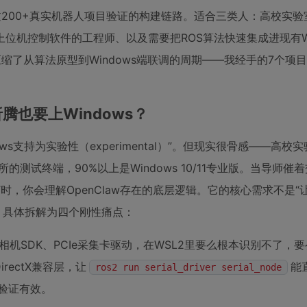
过200+真实机器人项目验证的构建链路。适合三类人：高校实验
责上位机控制软件的工程师、以及需要把ROS算法快速集成进现有Wi
压缩了从算法原型到Windows端联调的周期——我经手的7个项
腾也要上Windows？
s支持为实验性（experimental）”。但现实很骨感——高校
的测试终端，90%以上是Windows 10/11专业版。当导师催着交
PPT时，你会理解OpenClaw存在的底层逻辑。它的核心需求不是“
流”。具体拆解为四个刚性痛点：
业相机SDK、PCIe采集卡驱动，在WSL2里要么根本识别不了，
irectX兼容层，让
能
ros2 run serial_driver serial_node
已验证有效。