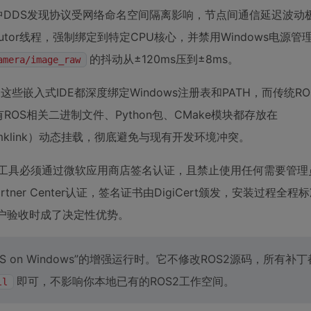
SL2中DDS发现协议受网络命名空间隔离影响，节点间通信延迟波动
xecutor线程，强制绑定到特定CPU核心，并禁用Windows电源管
的抖动从±120ms压到±8ms。
amera/image_raw
r Studio这些嵌入式IDE都深度绑定Windows注册表和PATH，而传统
ROS相关二进制文件、Python包、CMake模块都存放在
mklink）动态挂载，彻底避免与现有开发环境冲突。
开发工具必须通过微软应用商店签名认证，且禁止使用任何需要管
 Partner Center认证，签名证书由DigiCert颁发，安装过程全
户验收时成了决定性优势。
ROS on Windows”的增强运行时。它不修改ROS2源码，所有补
即可，不影响你本地已有的ROS2工作空间。
ll