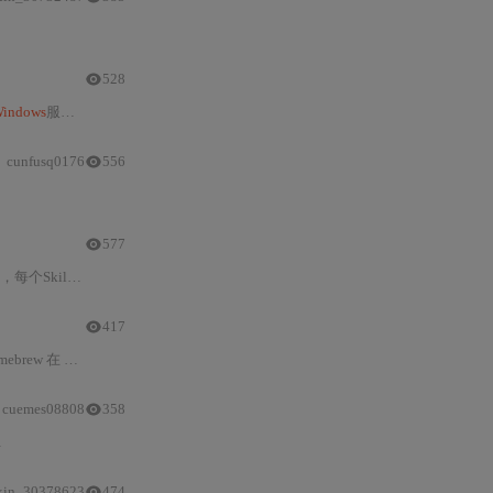
528
indows
服务注册，实现普通用户3分钟内完成部署。核心能力包括AI技能路由、企业微信摘要扩展、右键菜单集成及PowerShell深度适配，支持离线降级、密钥热更新与Redis缓存优化，专注办公场景下的稳定、低延迟与高可靠性。
cunfusq0176
556
577
OM兼容层）及网络策略；提供服务化部署、等保
417
嵌套 DMG 结构与专用 Node.js
cuemes08808
358
Humble/WSL
2
的本地化部署方案。重点涵盖
一键安装
原理、systemd服务与
R
xin_30378623
474