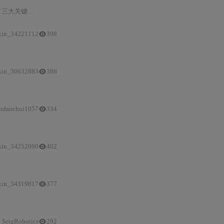
关键技术适配
：
基于ANGLE的D3D12 GPU渲染管线重构、WSL
2
IPC失
xin_34221112
398
ROS2运行时
、隔离Python沙盒及
Windo
xin_30632883
386
ker依赖，内置
ROS2
CLI、colcon构建链、rviz
2
可视化及Python包隔离机制，
odanchui1057
334
ROS2
轻量级集成机制、CUDA 11.0
运行时
捆绑与降级策略、USB
xin_34252090
402
Windows
下POSIX兼容性与DLL依赖问题；支持自然语言控制机械臂、Ski
xin_34319817
377
1
锁定）、glibc匹配、环境变量注入（bash/zsh通用）、安全校验（
SeigRobotics
292