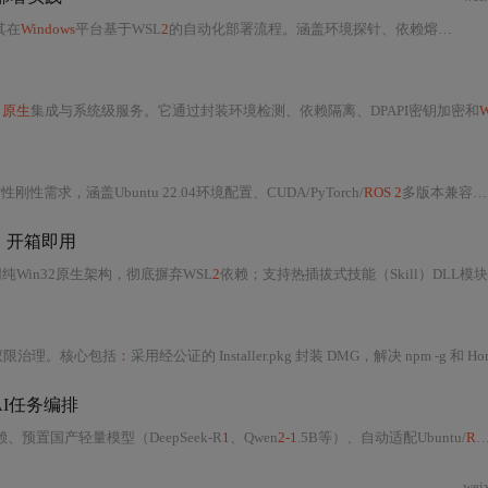
其在
Windows
平台基于WSL
2
的自动化部署流程。涵盖环境探针、依赖熔断、环境编织与心跳验证四阶段原理，强调版本兼容性（仅支持Foxy/Galactic/Rolling）、WSL
、
原生
集成与系统级服务。它通过封装环境检测、依赖隔离、DPAPI密钥加密和
W
需求，涵盖Ubuntu 22.04环境配置、CUDA/PyTorch/
ROS 2
多版本兼容性处理、MuJoCo仿真调优、Franka Panda真机四大部署关卡（Domain ID隔离、USB权限、CPU实时隔离、力控动态标定），以及灵巧操作技能从仿真训练到工业封装的完整工作流。
、开箱即用
Win32原生架构，彻底摒弃WSL
2
依赖；支持热插拔式技能（Skill）DLL模块，每个Skill为可独立验证、灰度发布的最小业务单元；内置三重静默配置机制，自动适配硬件、办公软件（含国产Office C
 权限治理。核心包括
：
采用经公证的 Installer.pkg 封装 DMG，解决 npm -g 和 Homebrew 在 macOS 上的环境隔离与权限失效问题；通过 AppleScript 合规申请辅助功能与完全磁盘访问权限；设计三层
I任务编排
预置国产轻量模型（DeepSeek-R
1
、Qwen
2-1
.5B等）、自动适配Ubuntu/
ROS2
wei