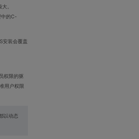
极大。
理中的C-
ROS安装会覆盖
理员权限的驱
程标准用户权限
丁都以动态