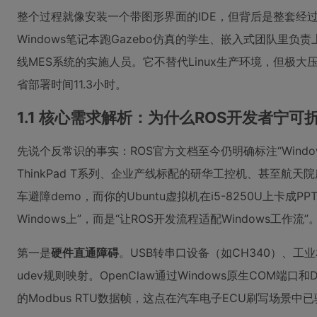
整个过程就像安装一个带图形界面的IDE，但背后是整套经
Windows笔记本跑Gazebo仿真的学生、嵌入式团队里负
线MES系统的实施人员。它不替代Linux生产环境，但极大
省部署时间11.3小时。
1.1 核心需求解析：为什么ROS开发者宁可折
先说个反常识的事实：ROS官方文档至今仍明确标注“Window
ThinkPad T系列、企业产线标配的研华工控机、甚至航天院所
车避障demo，而你的Ubuntu虚拟机在i5-8250U上卡成
Windows上”，而是“让ROS开发流程适配Windows工作
第一是
硬件直通障碍
。USB转串口设备（如CH340）、工
udev规则映射。OpenClaw通过Windows原生COM端口和D
的Modbus RTU数据帧，这点在汽车电子ECU刷写场景中