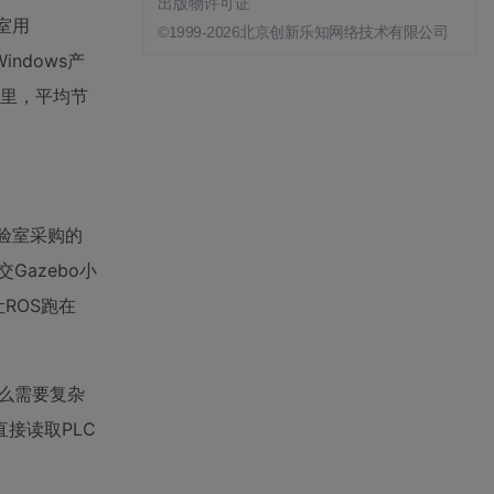
出版物许可证
室用
©1999-2026北京创新乐知网络技术有限公司
ndows产
目里，平均节
实验室采购的
Gazebo小
让ROS跑在
要么需要复杂
直接读取PLC