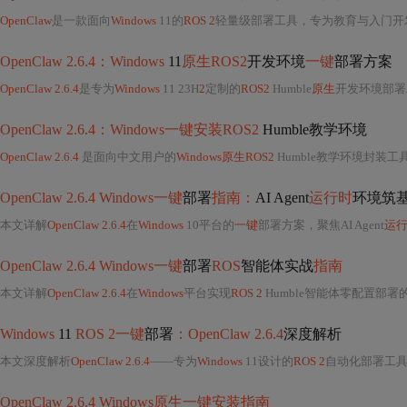
OpenClaw
是一款面向
Windows
11的
ROS 2
轻量级部署工具，专为教育与入门开
OpenClaw 2.6.4：Windows
11
原生ROS2
开发环境
一键
部署方案
OpenClaw 2.6.4
是专为
Windows
11 23H
2
定制的
ROS2
Humble
原生
开发环境部署
OpenClaw 2.6.4：Windows一键安装ROS2
Humble教学环境
OpenClaw 2.6.4
是面向中文用户的
Windows原生ROS2
Humble教学环境封装
OpenClaw 2.6.4 Windows一键
部署
指南：
AI Agent
运行时
环境筑
本文详解
OpenClaw 2.6.4
在
Windows
10平台的
一键
部署方案，聚焦AI Agent
运
OpenClaw 2.6.4 Windows一键
部署
ROS
智能体实战
指南
本文详解
OpenClaw 2.6.4
在
Windows
平台实现
ROS 2
Humble智能体零配置部署
Windows
11
ROS 2一键
部署
：OpenClaw 2.6.4
深度解析
本文深度解析
OpenClaw 2.6.4
——专为
Windows
11设计的
ROS 2
自动化部署工具
OpenClaw 2.6.4 Windows原生一键安装指南