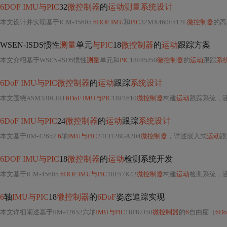
6DOF IMU与PIC
32
微控制器
的
运动测量系统设计
本文设计并实现基于ICM-45605
6DOF IMU
和
PIC
32MX460F512L
微控制器
的高
WSEN-ISDS惯性
测量
单元
与PIC
18
微控制器
的
运动
跟踪方案
本文介绍基于WSEN-ISDS惯性
测量
单元和
PIC
18F85J50
微控制器
的
运动
跟踪
系
6DoF IMU与PIC微控制器
的
运动
跟踪
系统设计
本文围绕ASM330LHH
6DoF IMU与PIC
18F4610
微控制器
构建
运动
跟踪系统，
6DoF IMU与PIC
24
微控制器
的
运动
跟踪
系统设计
本文基于IIM-42652
6
轴
IMU与PIC
24FJ128GA204
微控制器
，详述嵌入式
运动
跟
6DOF IMU与PIC
18
微控制器
的
运动
检测系统开发
本文基于ICM-45605
6DOF IMU与PIC
18F57K42
微控制器
构建
运动
检测系统，涵
6
轴
IMU与PIC
18
微控制器
的
6DoF
姿态追踪实现
本文详细阐述基于IIM-42652六轴
IMU与PIC
18F87J50
微控制器
的
6
自由度（
6Do