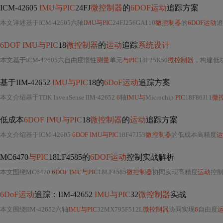
ICM-42605
IMU与PIC
24FJ
微控制器
的
6DOF运动
追踪方案
本文详述基于ICM-42605六轴
IMU与PIC
24FJ256GA110
微控制器
的
6DOF运动
追
6DOF IMU与PIC
18
微控制器
的
运动
追踪
系统设计
本文基于ICM-42605六自由度惯性
测量
单元
与PIC
18F25K50
微控制器
，构建低
基于IIM-42652
IMU与PIC
18的
6DoF运动
追踪方案
本文介绍基于TDK InvenSense IIM-42652
6
轴
IMU与
Microchip
PIC
18F86J11
微
低成本
6DOF IMU与PIC
18
微控制器
的
运动
追踪方案
本文介绍基于ICM-42605
6DOF IMU与PIC
18F47J53
微控制器
的低成本高精度
运
MC6470
与PIC
18LF4585的
6DOF运动
控制实战解析
本文围绕MC6470
6DOF IMU与PIC
18LF4585
微控制器
协同实现高精度
运动
控制展开，
6DoF运动
追踪：IIM-42652
IMU与PIC
32
微控制器
实战
本文围绕IIM-42652六轴
IMU与PIC
32MX795F512L
微控制器
协同实现
6
自由度