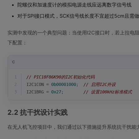
陀螺仪和加速度计的模拟电源走线应远离数字信号线
对于SPI接口模式，SCK信号线长度不宜超过5cm且需
实测中发现的一个典型问题：当使用I2C接口时，若上拉电阻
下配置：
C
1
// PIC18F86K90的I2C初始化代码
2
I2C1CON = 
0b00001000
;  
// 启用I2C外设
3
I2C1BRG = 
0x27
;        
// 设置100kHz标准模式
2.2 抗干扰设计实践
在无人机飞控项目中，我们通过以下措施提升系统抗干扰能