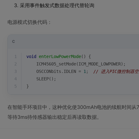
采用事件触发式数据处理代替轮询
电源模式切换代码：
C
1
void
enterLowPowerMode
()
{
2
    ICM45605_setMode(ICM_MODE_LOWPOWER);
3
    OSCCONbits.IDLEN = 
1
;  
// 进入PIC微控制器
4
    SLEEP();
5
}
在智能手环项目中，这种优化使300mAh电池的续航时间从
等待3ms待传感器输出稳定后再读取数据。