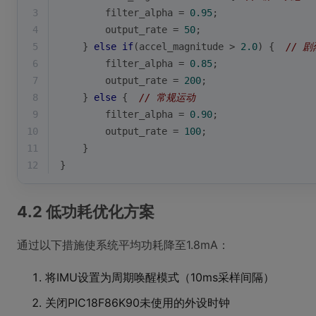
3
        filter_alpha = 
0.95
;
4
        output_rate = 
50
;
5
    } 
else
if
(accel_magnitude > 
2.0
) {  
// 
6
        filter_alpha = 
0.85
; 
7
        output_rate = 
200
;
8
    } 
else
 {  
// 常规运动
9
        filter_alpha = 
0.90
;
10
        output_rate = 
100
;
11
    }
12
}
4.2 低功耗优化方案
通过以下措施使系统平均功耗降至1.8mA：
将IMU设置为周期唤醒模式（10ms采样间隔）
关闭PIC18F86K90未使用的外设时钟