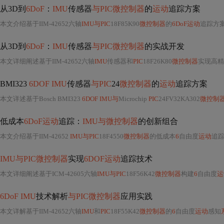
从3D到
6DoF
：
IMU
传感器
与PIC微控制器
的
运动
追踪方案
本文介绍基于IIM-42652六轴
IMU与PIC
18F85K90
微控制器
的
6DoF运动
追踪方案，涵盖硬件配置（
从3D到
6DoF
：
IMU
传感器
与PIC微控制器
的实战开发
本文详细阐述基于IIM-42652六轴
IMU
传感器和
PIC
18F26K80
微控制器
实现高精
BMI323
6DOF IMU
传感器
与PIC
24
微控制器
的
运动
追踪方案
本文详述基于Bosch BMI323
6DOF IMU与
Microchip
PIC
24FV32KA302
微控制
低成本
6DoF运动
追踪：
IMU与微控制器
的创新组合
本文介绍基于IIM-42652
IMU与PIC
18F4550
微控制器
的低成本
6
自由度
运动
追
IMU与PIC微控制器
实现
6DOF运动
追踪技术
本文详细阐述基于ICM-42605六轴
IMU与PIC
18F56K42
微控制器
构建
6
自由度
运
6DoF IMU
技术解析
与PIC微控制器
应用实践
本文详解基于IIM-42652六轴
IMU
和
PIC
18F55K42
微控制器
的
6
自由度
运动
感知