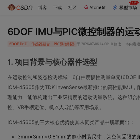
博客
下载
社区
AtomGit
模型市场
6DOF IMU与PIC微控制器的
·
于 2026-07-06 14:00:10 修改
本内容遵循
6DOF IMU
传感器融合
PIC微控制器
1. 项目背景与核心器件选型
在运动控制和姿态检测领域，6自由度惯性测量单元(6DOF 
ICM-45605作为TDK InvenSense最新推出的高性能IM
理能力，能够构建出工业级精度的运动测量系统。这种组合
控、VR手柄定位、机器人导航等应用场景。
ICM-45605的三大核心优势使其从同类产品中脱颖而出：
3mm×3mm×0.81mm的超小封装尺寸，为空间受限