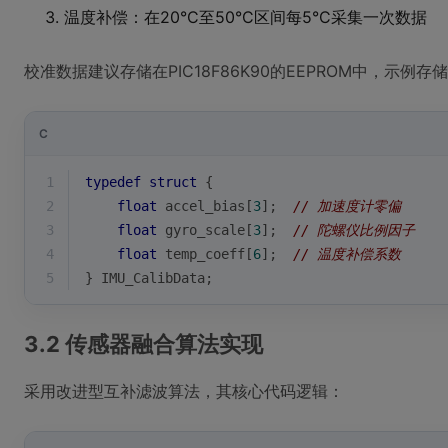
温度补偿：在20°C至50°C区间每5°C采集一次数据
校准数据建议存储在PIC18F86K90的EEPROM中，示例存
C
1
typedef
struct
 {
2
float
 accel_bias[
3
];  
// 加速度计零偏
3
float
 gyro_scale[
3
];  
// 陀螺仪比例因子
4
float
 temp_coeff[
6
];  
// 温度补偿系数
5
} IMU_CalibData;
3.2 传感器融合算法实现
采用改进型互补滤波算法，其核心代码逻辑：