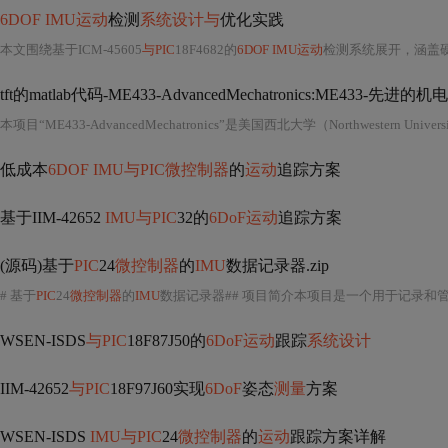
6DOF IMU运动
检测
系统设计与
优化实践
本文围绕基于ICM-45605
与PIC
18F4682的
6DOF IMU运动
检测系统展开，涵盖硬件选型、电路设计、电源优化、
tft的matlab代码-ME433-AdvancedMechatronics:ME433-先进
低成本
6DOF IMU与PIC微控制器
的
运动
追踪方案
基于IIM-42652
IMU与PIC
32的
6DoF运动
追踪方案
(源码)基于
PIC
24
微控制器
的
IMU
数据记录器.zip
# 基于
PIC
24
微控制器
的
IMU
数据记录器## 项目简介本项目是一个用于记录和
WSEN-ISDS
与PIC
18F87J50的
6DoF运动
跟踪
系统设计
IIM-42652
与PIC
18F97J60实现
6DoF
姿态
测量
方案
WSEN-ISDS
IMU与PIC
24
微控制器
的
运动
跟踪方案详解