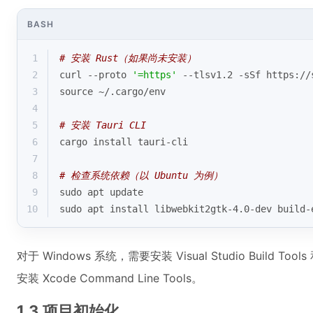
BASH
1
# 安装 Rust（如果尚未安装）
2
curl --proto 
'=https'
 --tlsv1.2 -sSf https://
3
source
 ~/.cargo/env
4
5
# 安装 Tauri CLI
6
cargo install tauri-cli
7
8
# 检查系统依赖（以 Ubuntu 为例）
9
sudo apt update
10
sudo apt install libwebkit2gtk-4.0-dev build-
对于 Windows 系统，需要安装 Visual Studio Build To
安装 Xcode Command Line Tools。
1.3 项目初始化