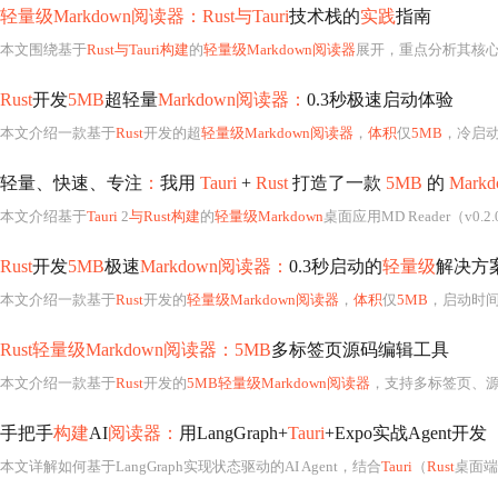
轻量级Markdown阅读器：Rust与Tauri
技术栈的
实践
指南
本文围绕基于
Rust与Tauri构建
的
轻量级Markdown阅读器
展开，重点分析其核心定位
Rust
开发
5MB
超轻量
Markdown阅读器：
0.3秒极速启动体验
本文介绍一款基于
Rust
开发的超
轻量级Markdown阅读器
，
体积
仅
5MB
，冷启动
轻量、快速、专注
：
我用
Tauri
+
Rust
打造了一款
5MB
的
Mark
本文介绍基于
Tauri
2
与Rust构建
的
轻量级Markdown
桌面应用MD Reader（v0.2
Rust
开发
5MB
极速
Markdown阅读器：
0.3秒启动的
轻量级
解决方
本文介绍一款基于
Rust
开发的
轻量级Markdown阅读器
，
体积
仅
5MB
，启动时间
Rust轻量级Markdown阅读器：5MB
多标签页源码编辑工具
本文介绍一款基于
Rust
开发的
5MB轻量级Markdown阅读器
，支持多标签页、源码编辑、未保存修改保护及语法高亮。涵盖
手把手
构建
AI
阅读器：
用LangGraph+
Tauri
+Expo实战Agent开发
本文详解如何基于LangGraph实现状态驱动的AI Agent，结合
Tauri
（
Rust
桌面端