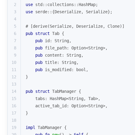
2
use
 std::collections::HashMap;
3
use
 serde::{Deserialize, Serialize};
4
5
# [derive(Serialize, Deserialize, 
Clone
)]
6
pub
struct
Tab
 {
7
pub
 id: 
String
,
8
pub
 file_path: 
Option
<
String
>,
9
pub
 content: 
String
,
10
pub
 title: 
String
,
11
pub
 is_modified: 
bool
,
12
}
13
14
pub
struct
TabManager
 {
15
    tabs: HashMap<
String
, Tab>,
16
    active_tab_id: 
Option
<
String
>,
17
}
18
19
impl
 TabManager {
20
pub
fn
new
() -> 
Self
 {