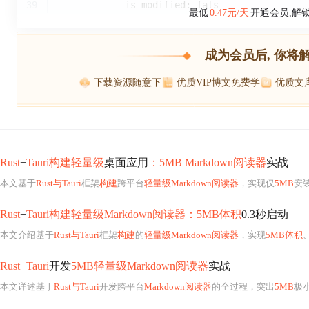
39
            is_modified: fals
最低
0.47元/天
开通会员,解
成为会员后, 你将
下载资源随意下
优质VIP博文免费学
优质文
Rust
+
Tauri构建轻量级
桌面应用
：5MB Markdown阅读器
实战
本文基于
Rust与Tauri
框架
构建
跨平台
轻量级Markdown阅读器
，实现仅
5MB
安
Rust
+
Tauri构建轻量级Markdown阅读器：5MB体积
0.3秒启动
本文介绍基于
Rust与Tauri
框架
构建
的
轻量级Markdown阅读器
，实现
5MB体积
、0
Rust
+
Tauri
开发
5MB轻量级Markdown阅读器
实战
本文详述基于
Rust与Tauri
开发跨平台
Markdown阅读器
的全过程，突出
5MB
极