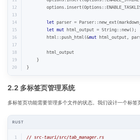
12
        options.insert(Options::ENABLE_TASKLI
13
14
let
 parser = Parser::new_ext(markdown
15
let
mut
 html_output = 
String
::new();
16
        html::push_html(&
mut
 html_output, par
17
18
        html_output
19
    }
20
}
2.2 多标签页管理系统
多标签页功能需要管理多个文件的状态。我们设计一个标签
RUST
1
// src-tauri/src/tab_manager.rs