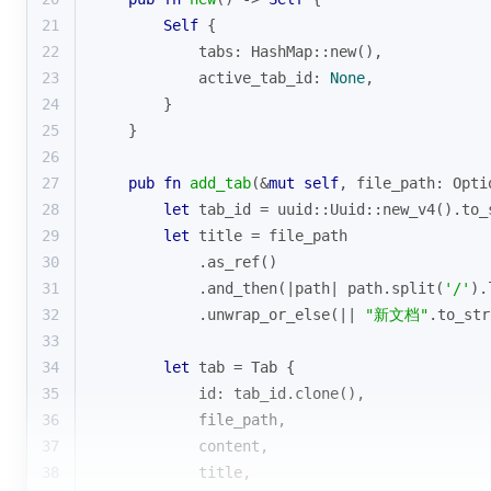
21
Self
 {
22
            tabs: HashMap::new(),
23
            active_tab_id: 
None
,
24
        }
25
    }
26
27
pub
fn
add_tab
(&
mut
self
, file_path: 
Opti
28
let
 tab_id = uuid::Uuid::new_v4().to_
29
let
 title = file_path
30
            .as_ref()
31
            .and_then(|path| path.split(
'/'
).
32
            .unwrap_or_else(|| 
"新文档"
.to_str
33
34
let
 tab = Tab {
35
            id: tab_id.clone(),
36
            file_path,
37
            content,
38
            title,