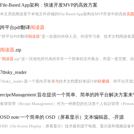
File-Based App架构
：
快速开发MVP的高效方案
本文系统阐述基于本地文件存储的File-Based App架构在MVP开发中的高效
实
跨平台pdf翻译
阅读器
“跨平台PDF翻译
阅读器
”是一款面向科研人员、外语学习者、技术文档阅读者及国际业务从业者等高频接触英文PDF
阅读器
.zip
“
阅读器
.zip”这一压缩包所代表的并非一个简单的文件集合，而是一套完整、
7thsky_reader
7thsky_reader 是一个面向开发者
与
技术文档爱好者设计的
轻量级
、跨平台开源
recipeManagement
:
旨在提供一个简单、简单的跨平台解决方案来
OSD note
:
一个简单的 OSD（屏幕显示）文本编辑器。-开源