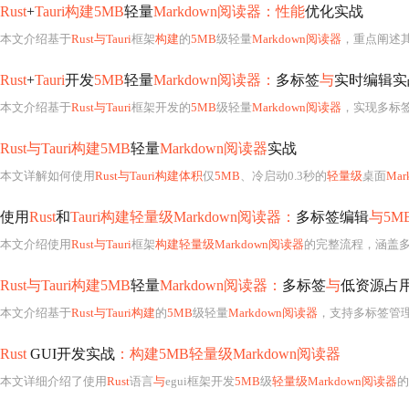
Rust
+
Tauri构建5MB
轻量
Markdown阅读器：性能
优化实战
本文介绍基于
Rust与Tauri
框架
构建
的
5MB
级轻量
Markdown阅读器
，重点阐述
Rust
+
Tauri
开发
5MB
轻量
Markdown阅读器：
多标签
与
实时编辑实
本文介绍基于
Rust与Tauri
框架开发的
5MB
级轻量
Markdown阅读器
，实现多标签管理、实时
Rust与Tauri构建5MB
轻量
Markdown阅读器
实战
本文详解如何使用
Rust与Tauri构建体积
仅
5MB
、冷启动0.3秒的
轻量级
桌面
Ma
使用
Rust
和
Tauri构建轻量级Markdown阅读器：
多标签编辑
与5M
本文介绍使用
Rust与Tauri
框架
构建轻量级Markdown阅读器
的完整流程，涵盖
Rust与Tauri构建5MB
轻量
Markdown阅读器：
多标签
与
低资源占
本文介绍基于
Rust与Tauri构建
的
5MB
级轻量
Markdown阅读器
，支持多标签管
Rust
GUI开发实战
：构建5MB轻量级Markdown阅读器
本文详细介绍了使用
Rust
语言
与
egui框架开发
5MB
级
轻量级Markdown阅读器
的全