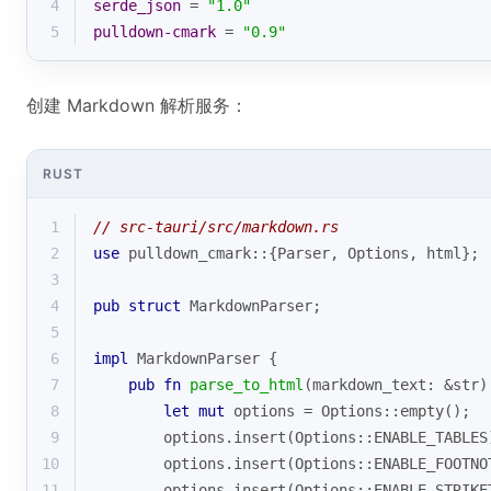
4
serde_json
 = 
"1.0"
5
pulldown-cmark
 = 
"0.9"
创建 Markdown 解析服务：
RUST
1
// src-tauri/src/markdown.rs
2
use
 pulldown_cmark::{Parser, Options, html};
3
4
pub
struct
MarkdownParser
;
5
6
impl
 MarkdownParser {
7
pub
fn
parse_to_html
(markdown_text: &
str
)
8
let
mut
 options = Options::empty();
9
        options.insert(Options::ENABLE_TABLES
10
        options.insert(Options::ENABLE_FOOTNO
11
        options.insert(Options::ENABLE_STRIKE