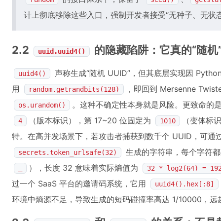
计上彻底移除这些入口，强制开发者接受“无种子、无状
2.2
的隐藏陷阱：它真的“随机
uuid.uuid4()
声称生成“随机 UUID”，但其底层实现因 Python
uuid4()
用
，即回到 Mersenne Twis
random.getrandbits(128)
。这种不确定性本身就是风险。更致命的是，U
os.urandom()
（版本标识），第 17~20 位固定为
（变体标识
4
1010
特。在高并发场景下，若攻击者捕获到数千个 UUID，可
生成的字符串，每个字符都来自 6
secrets.token_urlsafe(32)
），长度 32 意味着实际熵值为
_
32 * log2(64) = 19
过一个 SaaS 平台的邀请码系统，它用
uuid4().hex[:8]
环境中熵源不足，导致生成的短码碰撞率高达 1/10000，远超理