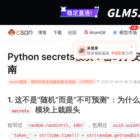
博客
下载
社区
AtomGit
模型市场
×
未登录
🎁
￥30
Python secrets模块：密
登录领取最高
算力币
南
于 2026-07-04 05:06:32 修
secrets模块
密码学安全伪随机数生成器
CSPRNG
1. 这不是“随机”而是“不可预测”：为什么 
模块上栽跟头
secrets
你写过
，也用过
random.randint(1, 100)
uuid.uuid4
'token_' + str(time.time()) + str(random.getrandbit