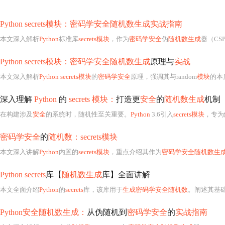
Python secrets模块：密码学安全随机数生成实战指南
本文深入解析
Python
标准库
secrets模块
，作为
密码学安全
伪
随机数生成
器（CSPRNG），它直接调用操作系统熵源（如/dev/uran
Python secrets模块：密码学安全随机数生成
原理与
实战
本文深入解析
Python secrets模块
的
密码学安全
原理，强调其与random
模块
的本
深入理解
Python
的
secrets 模块：
打造更
安全
的
随机数生成
机制
在构建涉及
安全
的系统时，随机性至关重要。
Python
3.6引入
secrets模块
，专为
密码学安全
的
随机数：secrets模块
本文深入讲解
Python
内置的
secrets模块
，重点介绍其作为
密码学安全随机数生
Python secrets
库【
随机数生成
库】全面讲解
本文全面介绍
Python
的
secrets
库，该库用于
生成密码学安全随机数
。阐述其基
Python安全随机数生成：
从伪随机到
密码学安全
的
实战指南