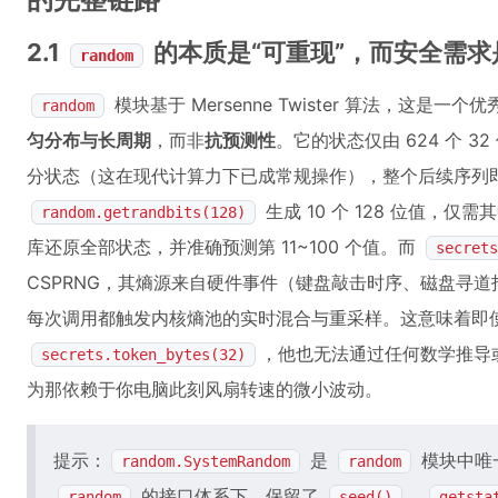
2.1
的本质是“可重现”，而安全需求
random
模块基于 Mersenne Twister 算法，这是
random
匀分布与长周期
，而非
抗预测性
。它的状态仅由 624 个 
分状态（这在现代计算力下已成常规操作），整个后续序列
生成 10 个 128 位值，仅需
random.getrandbits(128)
库还原全部状态，并准确预测第 11~100 个值。而
secrets
CSPRNG，其熵源来自硬件事件（键盘敲击时序、磁盘寻
每次调用都触发内核熵池的实时混合与重采样。这意味着即
，他也无法通过任何数学推导
secrets.token_bytes(32)
为那依赖于你电脑此刻风扇转速的微小波动。
提示：
是
模块中唯一
random.SystemRandom
random
的接口体系下，保留了
、
random
seed()
getsta