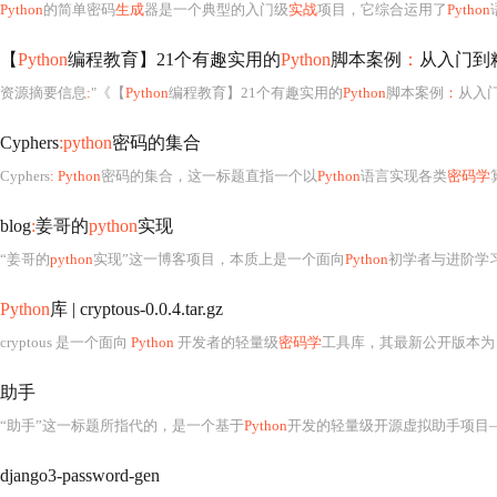
Python
的简单密码
生成
器是一个典型的入门级
实战
项目，它综合运用了
Python
【
Python
编程教育】21个有趣实用的
Python
脚本案例
：
从入门到
资源摘要信息
:
"《【
Python
编程教育】21个有趣实用的
Python
脚本案例
：
从入
Cyphers
:python
密码的集合
Cyphers
: Python
密码的集合，这一标题直指一个以
Python
语言实现各类
密码学
算
blog
:
姜哥的
python
实现
“姜哥的
python
实现”这一博客项目，本质上是一个面向
Python
初学者与进阶学习者的综合性实践型知识库，
Python
库 | cryptous-0.0.4.tar.gz
cryptous 是一个面向
Python
开发者的轻量级
密码学
工具库，其最新公开版本为 
助手
“助手”这一标题所指代的，是一个基于
Python
开发的轻量级开源虚拟助手项目——Electra（伊莱克特拉）2.0。该项目由年仅15岁的开发者Rohit Anumalasetty独立创建，充分体现了青少年在人工智能与软件工程领域的惊人潜力与实
django3-password-gen