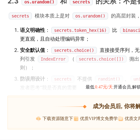
2.3
和
的关系：不是
os.urandom()
secrets
模块本质上是对
的高层封装，
secrets
os.urandom()
语义明确性
：
比
secrets.token_hex(16)
binasc
更直观，且自动处理编码异常；
安全默认值
：
直接接受序列，
secrets.choice()
列引发
（
抛
IndexError
secrets.choice([])
则）；
防误用设计
：
不提供
、
secrets
randint()
un
发者思考“我是否真的需要
最低
0.47元/天
开通会员,解
成为会员后, 你将
下载资源随意下
优质VIP博文免费学
优质文