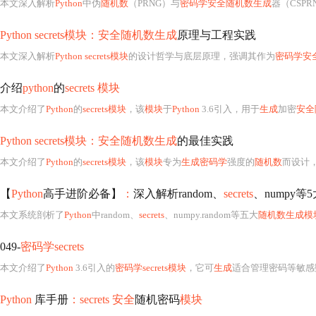
本文深入解析
Python
中伪
随机数
（PRNG）与
密码学安全随机数生成
器（CSP
Python secrets模块：安全随机数生成
原理与工程实践
本文深入解析
Python secrets模块
的设计哲学与底层原理，强调其作为
密码学安
介绍
python
的
secrets 模块
本文介绍了
Python
的
secrets模块
，该
模块
于
Python
3.6引入，用于
生成
加密
安全
Python secrets模块：安全随机数生成
的最佳实践
本文介绍了
Python
的
secrets模块
，该
模块
专为
生成密码学
强度的
随机数
而设计
【
Python
高手进阶必备】
：
深入解析random、
secrets
、numpy等5
本文系统剖析了
Python
中random、
secrets
、numpy.random等五大
随机数生成模
049-
密码学secrets
本文介绍了
Python
3.6引入的
密码学secrets模块
，它可
生成
适合管理密码等敏感
Python
库手册
：secrets 安全
随机密码
模块