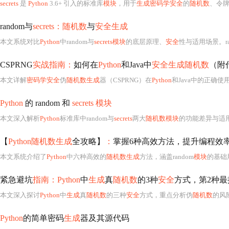
secrets
是
Python
3.6+ 引入的标准库
模块
，用于
生成密码学安全
的
随机数
、令牌和密
random与
secrets：随机数
与
安全生成
本文系统对比
Python
中random与
secrets模块
的底层原理、
安全
性与适用场景。random基于Mer
CSPRNG
实战指南：
如何在
Python
和Java中
安全生成随机数
（附
本文详解
密码学安全
伪
随机数生成
器（CSPRNG）在
Python
和Java中的正确使用方
Python
的 random 和
secrets 模块
本文深入解析
Python
标准库中random与
secrets
两大
随机数模块
的功能差异与适用场
【
Python随机数生成
全攻略】
：
掌握6种高效方法，提升编程效
本文系统介绍了
Python
中六种高效的
随机数生成
方法，涵盖random
模块
的基础
紧急避坑
指南：Python
中
生成
真
随机数
的3种
安全
方式，第2种最
本文深入探讨
Python
中
生成
真
随机数
的三种
安全
方式，重点分析伪
随机数
的风
Python
的简单密码
生成
器及其源代码