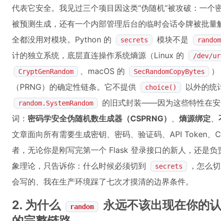
代表它安全。我见过三个项目因这类“伪随机”被攻破：一个密
被预测生成，还有一个内部管理后台的临时会话令牌被批量
全都没用对模块。Python 的
模块不是
secrets
random
计的独立系统，底层直连操作系统熵源（Linux 的
/dev/ur
、macOS 的
）
CryptGenRandom
SecRandomCopyBytes
（PRNG）的确定性链条。它不提供
以外的统
choice()
的旧式封装——因为这些特性在安
random.SystemRandom
词：
密码学安全伪随机数生成器（CSPRNG）
、
熵源绑定
、
文章面向所有需要生成密钥、密码、验证码、API Token、CSRF
者，无论你是刚写完第一个 Flask 登录接口的新人，还
象理论，只告诉你：什么时候必须切到
，怎么切
secrets
会写的、我在生产环境踩了七次才摸清的边界条件。
2. 为什么
永远不该出现在你的认
random
的完整链路