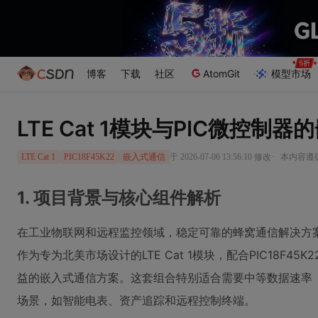
博客
下载
社区
AtomGit
模型市场
LTE Cat 1模块与PIC微控
·
于 2026-07-06 13:56:10 修改
本内容遵循C
LTE Cat 1
PIC18F45K22
嵌入式通信
1. 项目背景与核心组件解析
在工业物联网和远程监控领域，稳定可靠的蜂窝通信解决方案一直是
作为专为北美市场设计的LTE Cat 1模块，配合PIC18F
益的嵌入式通信方案。这套组合特别适合需要中等数据速率（最高
场景，如智能电表、资产追踪和远程控制终端。