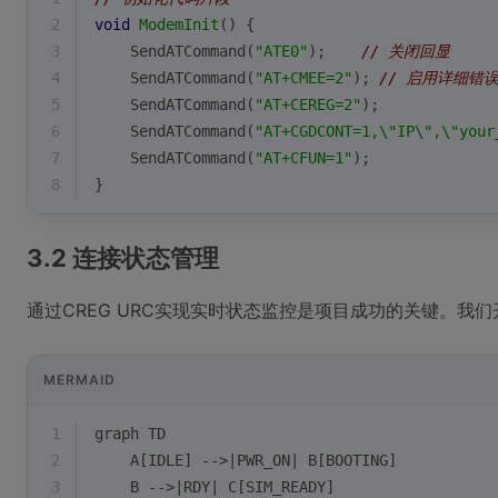
2
void
ModemInit
()
{
3
    SendATCommand(
"ATE0"
);    
// 关闭回显
4
    SendATCommand(
"AT+CMEE=2"
); 
// 启用详细错
5
    SendATCommand(
"AT+CEREG=2"
);
6
    SendATCommand(
"AT+CGDCONT=1,\"IP\",\"your
7
    SendATCommand(
"AT+CFUN=1"
);
8
}
3.2 连接状态管理
通过CREG URC实现实时状态监控是项目成功的关键。我
MERMAID
1
graph TD
2
    A[IDLE] -->|PWR_ON| B[BOOTING]
3
    B -->|RDY| C[SIM_READY]