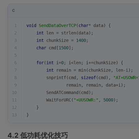
C
1
void
SendDataOverTCP
(
char
* data)
{
2
int
 len = 
strlen
(data);
3
int
 chunkSize = 
1400
;
4
char
 cmd[
1500
];
5
6
for
(
int
 i=
0
; i<len; i+=chunkSize) {
7
int
 remain = min(chunkSize, len-i);
8
snprintf
(cmd, 
sizeof
(cmd), 
"AT+USOWR=
9
                remain, remain, data+i);
10
        SendATCommand(cmd);
11
        WaitForURC(
"+UUSOWR:"
, 
5000
);
12
    }
13
}
4.2 低功耗优化技巧