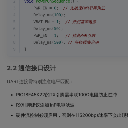
2
void
PowerOnSequence
()
{
3
    PWR_EN = 
0
;  
// 先确保PWR引脚为低
4
    Delay_ms(
100
);
5
    VBAT_EN = 
1
;  
// 开启基带电源
6
    Delay_ms(
50
);
7
    PWR_EN = 
1
;   
// 拉高PWR引脚
8
    Delay_ms(
500
); 
// 等待模块启动
9
}
2.2 通信接口设计
UART连接需特别注意电平匹配：
PIC18F45K22的TX引脚需串联100Ω电阻防止过冲
RX引脚建议添加1nF电容滤波
硬件流控制必须启用，否则在115200bps速率下会出