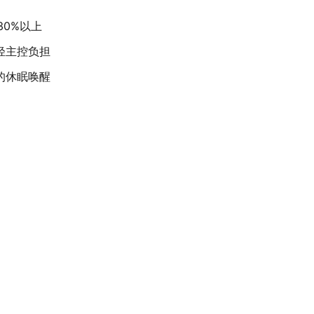
30%以上
轻主控负担
的休眠唤醒