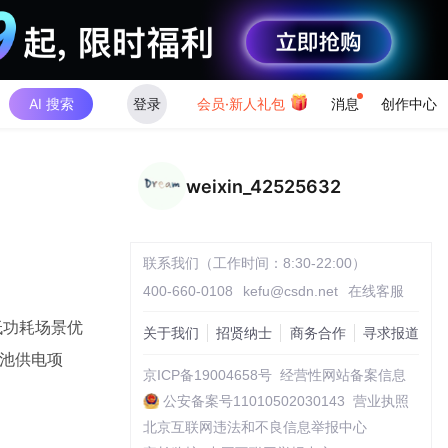
AI 搜索
登录
会员·新人礼包
消息
创作中心
weixin_42525632
联系我们（工作时间：8:30-22:00）
400-660-0108
kefu@csdn.net
在线客服
为低功耗场景优
关于我们
招贤纳士
商务合作
寻求报道
电池供电项
京ICP备19004658号
经营性网站备案信息
公安备案号11010502030143
营业执照
北京互联网违法和不良信息举报中心