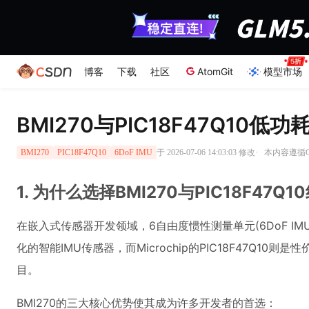
博客
下载
社区
AtomGit
模型市场
BMI270与PIC18F47Q10低
·
于 2026-07-06 14:03:03 修改
本内容遵循CC
BMI270
PIC18F47Q10
6DoF IMU
1. 为什么选择BMI270与PIC18F47Q1
在嵌入式传感器开发领域，6自由度惯性测量单元(6DoF IMU)
化的智能IMU传感器，而Microchip的PIC18F47Q
目。
BMI270的三大核心优势使其成为许多开发者的首选：