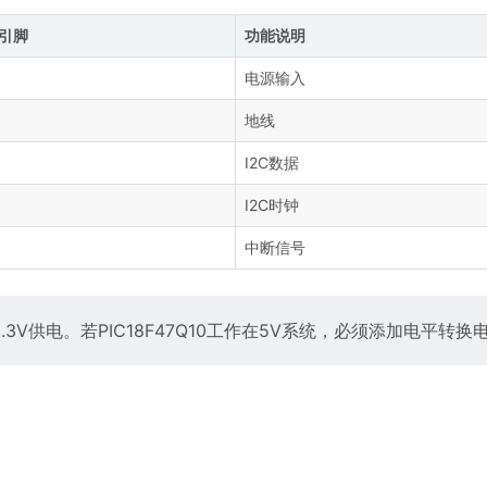
0引脚
功能说明
电源输入
地线
I2C数据
I2C时钟
中断信号
用3.3V供电。若PIC18F47Q10工作在5V系统，必须添加电平转换