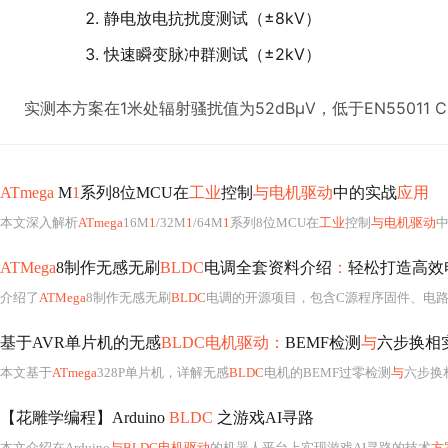
静电放电抗扰度测试（±8kV）
快速瞬变脉冲群测试（±2kV）
实测本方案在1米处辐射骚扰值为52dBμV，低于EN55011 Cl
ATmega
M
1
系列8位MCU在
工业
控制
与电机驱动
中的实战
应用
本文深入解析
ATmega
16M
1
/32M
1
/64M
1
系列8位MCU在
工业
控制
与电机驱动
ATMega
8制作无感无刷
BLDC
电调全套资料介绍
：
轻松打造高效
介绍了
ATMega
8制作无感无刷
BLDC
电调的开源项目，包含C源程序固件、电路图和PCB设计文件。需微控制器
基于AVR单片机的无感
BLDC电机驱动：
BEMF检测
与
六步换相
本文基于
ATmega
328P单片机，详解无感
BLDC
电机的BEMF过零检测
与
六步换相实现。涵盖硬件设计（虚拟中性点、RC滤
【花雕学编程】Arduino
BLDC
之游戏AI寻路
本文介绍在Arduino
与BLDC电机驱动
的机器人平台上实现游戏AI寻路的技术
方