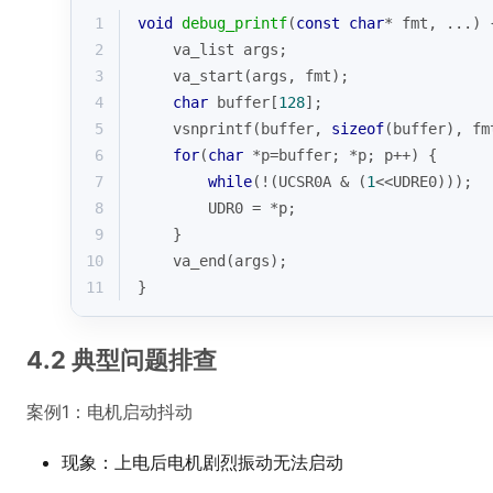
1
void
debug_printf
(
const
char
* fmt, ...)
2
    va_list args;
3
    va_start(args, fmt);
4
char
 buffer[
128
];
5
    vsnprintf(buffer, 
sizeof
(buffer), fm
6
for
(
char
 *p=buffer; *p; p++) {
7
while
(!(UCSR0A & (
1
<<UDRE0)));
8
        UDR0 = *p;
9
    }
10
    va_end(args);
11
}
4.2 典型问题排查
案例1：电机启动抖动
现象：上电后电机剧烈振动无法启动