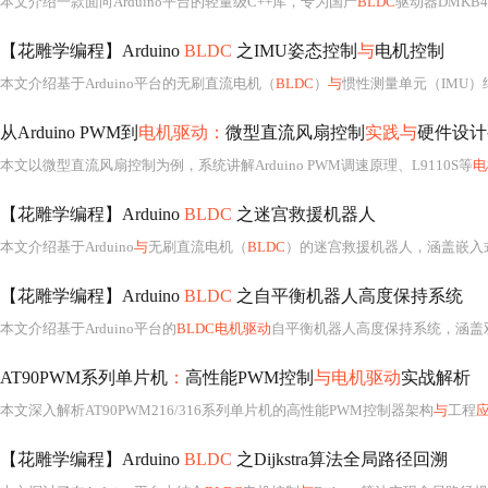
本文介绍一款面向Arduino平台的轻量级C++库，专为国产
BLDC
驱动器DMKB4
【花雕学编程】Arduino
BLDC
之IMU姿态控制
与
电机控制
本文介绍基于Arduino平台的无刷直流电机（
BLDC
）
与
惯性测量单元（IMU）结合的
从Arduino PWM到
电机驱动：
微型直流风扇控制
实践与
硬件设计
本文以微型直流风扇控制为例，系统讲解Arduino PWM调速原理、L9110S等
电
【花雕学编程】Arduino
BLDC
之迷宫救援机器人
本文介绍基于Arduino
与
无刷直流电机（
BLDC
）的迷宫救援机器人，涵盖嵌入式控制、传感器融合、路径规划算法及电源
【花雕学编程】Arduino
BLDC
之自平衡机器人高度保持系统
本文介绍基于Arduino平台的
BLDC电机驱动
自平衡机器人高度保持系统，涵盖
AT90PWM系列单片机
：
高性能PWM控制
与电机驱动
实战解析
本文深入解析AT90PWM216/316系列单片机的高性能PWM控制器架构
与
工程
【花雕学编程】Arduino
BLDC
之Dijkstra算法全局路径回溯