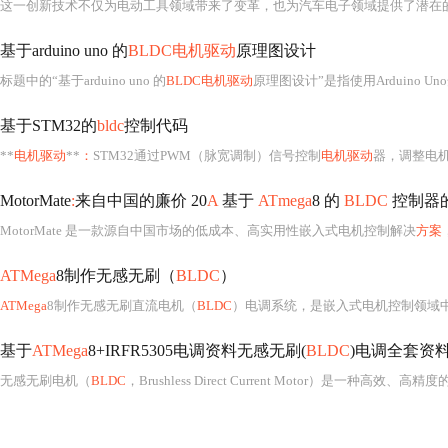
这一创新技术不仅为电动工具领域带来了变革，也为汽车电子领域提供了潜在
基于arduino uno 的
BLDC电机驱动
原理图设计
标题中的“基于arduino uno 的
BLDC电机驱动
原理图设计”是指使用Arduino 
基于STM32的
bldc
控制代码
**
电机驱动
**
：
STM32通过PWM（脉宽调制）信号控制
电机驱动
器，调整电机
MotorMate
:
来自中国的廉价 20
A
基于
ATmega
8 的
BLDC
控制器
MotorMate 是一款源自中国市场的低成本、高实用性嵌入式电机控制解决
方案
ATMega
8制作无感无刷（
BLDC
）
ATMega
8制作无感无刷直流电机（
BLDC
）电调系统，是嵌入式电机控制领域
基于
ATMega
8+IRFR5305电调资料无感无刷(
BLDC
)电调全套资料(
无感无刷电机（
BLDC
，Brushless Direct Current Motor）是一种高效、