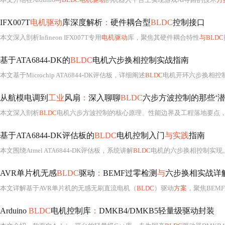
IFX007T
电机驱动
库深度解析
：
硬件耦合型
BLDC
控制接口
本文深入剖析Infineon IFX007T专用
电机驱动
库，聚焦其硬件耦合特性
与BLDC
控
基于ATA6844-DK的
BLDC
电机六步换相控制实战指南
本文基于Microchip ATA6844-DK评估板，详细阐述
BLDC
电机开环六步换相控制的完
从航模电调到
工业
风扇
：
深入聊聊
BLDC
六步方波控制的那些‘潜
本文深入剖析
BLDC
电机六步方波控制的核心原理、性能边界及工程落地要点
基于ATA6844-DK评估板的
BLDC
电机控制入门
与实践
指南
本文围绕Atmel ATA6844-DK评估板，系统讲解
BLDC
电机的六步换相控制实现。重点涵盖ATA
AVR单片机无感
BLDC
驱动
：
BEMF过零检测
与
六步换相实战详
本文详解基于AVR单片机的无感无刷直流电机（
BLDC
）驱动
方案
，聚焦BEM
Arduino
BLDC
电机控制库
：
DMKB4/DMKB5轻量级驱动封装