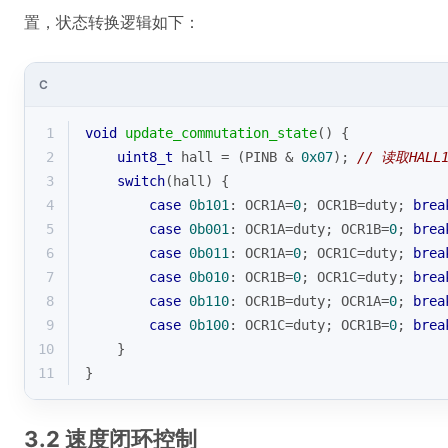
置，状态转换逻辑如下：
C
1
void
update_commutation_state
()
{
2
uint8_t
 hall = (PINB & 
0x07
); 
// 读取HALL1
3
switch
(hall) {
4
case
0b101
: OCR1A=
0
; OCR1B=duty; 
brea
5
case
0b001
: OCR1A=duty; OCR1B=
0
; 
brea
6
case
0b011
: OCR1A=
0
; OCR1C=duty; 
brea
7
case
0b010
: OCR1B=
0
; OCR1C=duty; 
brea
8
case
0b110
: OCR1B=duty; OCR1A=
0
; 
brea
9
case
0b100
: OCR1C=duty; OCR1B=
0
; 
brea
10
    }
11
}
3.2 速度闭环控制