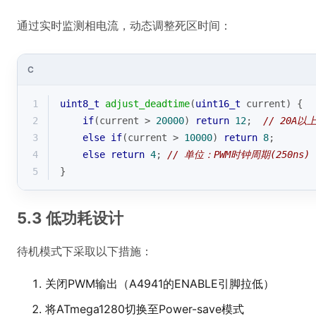
通过实时监测相电流，动态调整死区时间：
C
1
uint8_t
adjust_deadtime
(
uint16_t
 current)
{
2
if
(current > 
20000
) 
return
12
;  
// 20A以
3
else
if
(current > 
10000
) 
return
8
;
4
else
return
4
; 
// 单位：PWM时钟周期(250ns)
5
}
5.3 低功耗设计
待机模式下采取以下措施：
关闭PWM输出（A4941的ENABLE引脚拉低）
将ATmega1280切换至Power-save模式