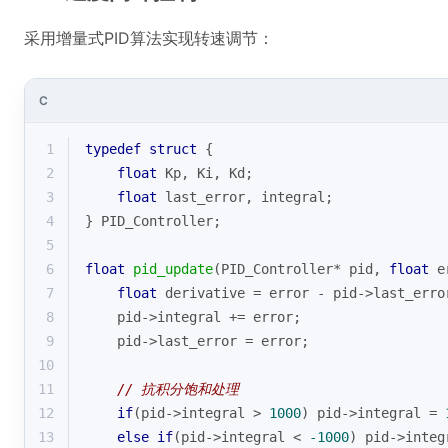
采用增量式PID算法实现转速调节：
C
1
typedef
struct
 {
2
float
 Kp, Ki, Kd;
3
float
 last_error, integral;
4
} PID_Controller;
5
6
float
pid_update
(PID_Controller* pid, 
float
 e
7
float
 derivative = error - pid->last_erro
8
    pid->integral += error;
9
    pid->last_error = error;
10
11
// 抗积分饱和处理
12
if
(pid->integral > 
1000
) pid->integral = 
13
else
if
(pid->integral < 
-1000
) pid->integ