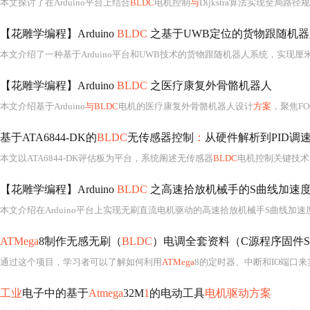
本文探讨了在Arduino平台上结合
BLDC
电机控制
与
Dijkstra算法实现全局路径
【花雕学编程】Arduino
BLDC
之基于UWB定位的货物跟随机器
本文介绍了一种基于Arduino平台和UWB技术的货物跟随机器人系统，实现厘
【花雕学编程】Arduino
BLDC
之医疗康复外骨骼机器人
本文介绍基于Arduino
与BLDC
电机的医疗康复外骨骼机器人设计
方案
，聚焦FOC力矩控制、多模态意图识别（sEMG/IMU/压力
基于ATA6844-DK的
BLDC
无传感器控制
：
从硬件解析到PID调
本文以ATA6844-DK评估板为平台，系统阐述无传感器
BLDC
电机控制关键技术
【花雕学编程】Arduino
BLDC
之高速拾放机械手的S曲线加速
ATMega
8制作无感无刷（
BLDC
）电调全套资料（C源程序固件S
通过这个项目，学习者可以了解如何利用
ATMega
8的定时器、中断和IO端口来
工业
电子中的基于
Atmega
32M
1
的电动工具
电机驱动方案