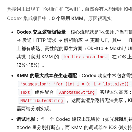
热搜词里出现了 “Kotlin” 和 “Swift”，自然会有人想到
Codex 集成项目中，
0 个采用 KMM
。原因很现实：
Codex 交互逻辑极轻量
：核心流程就是“收集用户当前编辑
→ 发送 HTTP 请求 → 解析响应 → 更新 UI”。其中，HTTP
上都有成熟、高性能的原生方案（OkHttp + Moshi / UR
其微（实测 KMM 的
在 iOS
kotlinx.coroutines
12%~18%）。
KMM 的最大成本在生态适配
：Codex 响应中常包
"suggestion": "for (int i = 0; i < list.size();
组件配合
实现语法高亮；i
Text
AnnotatedString
。这两套渲染逻辑无法共享，K
NSAttributedString
需两端分别实现。
调试地狱
：当一个 Codex 建议出现错位（如光标跳到错误位
Xcode 里分别打断点，而 KMM 的调试器在 iOS 侧支