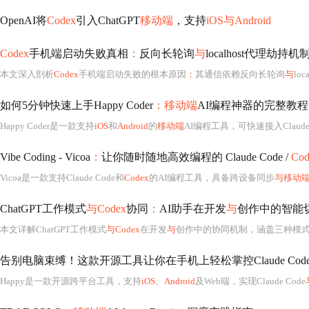
OpenAI将
Codex
引入ChatGPT
移动端
，支持
iOS与Android
Codex
手机端启动失败真相
：
反向长轮询
与
localhost代理劫持
本文深入剖析
Codex
手机端启动失败的根本原因
：
其通信依赖反向长轮询
与
local
如何5分钟快速上手Happy Coder
：移动端
AI编程神器的完整教程
Happy Coder是一款支持
iOS
和
Android
的
移动端
AI编程工具，可快速接入Claude 
Vibe Coding - Vicoa
：
让你随时随地高效编程的 Claude Code /
Co
Vicoa是一款支持Claude Code和
Codex
的AI编程工具，具备跨设备同步
与移动
ChatGPT工作模式
与Codex
协同
：
AI助手在开发
与
创作中的智能
本文详解ChatGPT工作模式
与Codex
在开发
与
创作中的协同机制，涵盖三种模式（聊天、研究工作、代
告别电脑束缚！这款开源工具让你在手机上轻松掌控Claude Cod
Happy是一款开源跨平台工具，支持
iOS
、
Android
及Web端，实现Claude Code