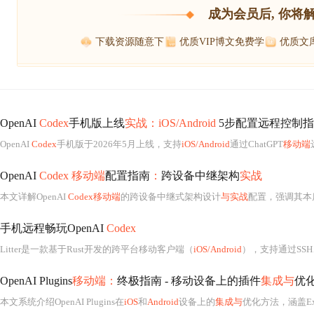
成为会员后, 你将
下载资源随意下
优质VIP博文免费学
优质文
OpenAI
Codex
手机版上线
实战：iOS/Android
5步配置远程控制指南
OpenAI
Codex
手机版于2026年5月上线，支持
iOS/Android
通过ChatGPT
移动端
OpenAI
Codex 移动端
配置指南
：
跨设备中继架构
实战
本文详解OpenAI
Codex移动端
的跨设备中继式架构设计
与实战
配置，强调其本质是“状
手机远程畅玩OpenAI
Codex
Litter是一款基于Rust开发的跨平台移动客户端（
iOS/Android
），支持通过SSH、
OpenAI Plugins
移动端：
终极指南 - 移动设备上的插件
集成与
优
本文系统介绍OpenAI Plugins在
iOS
和
Android
设备上的
集成与
优化方法，涵盖Expo插件（支持Re