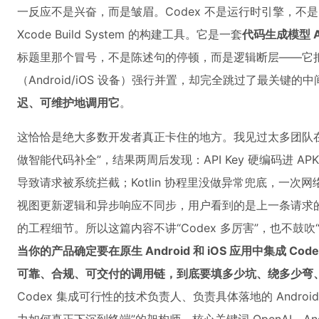
一反应不是兴奋，而是皱眉。Codex 不是运行时引擎，不是 UI
Xcode Build System 的构建工具。它是一套
代码生成模型 A
标题里那个冒号，不是陈述句的停顿，而是逻辑断层——它把“能
（Android/iOS 设备）强行并置，却完全跳过了最关键的
迟、可维护地调用它
。
这恰恰是绝大多数开发者真正卡住的地方。我见过太多团队在内
做智能代码补全”，结果两周后发现：API Key 硬编码进 APK 
导致请求被系统拦截；Kotlin 协程里没做异常兜底，一次网络
视图更新逻辑和异步响应不同步，用户看到的是上一条请求
的工程细节。所以这篇内容不讲“Codex 多厉害”，也不鼓
当你的产品确定要在原生 Android 和 iOS 应用中集成 
可靠、合规、可交付的调用链，到底要填多少坑、绕多少弯
Codex 集成可行性的技术负责人、负责具体落地的 Androi