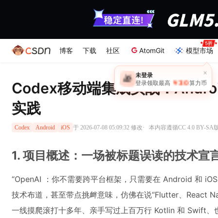
博客
下载
社区
AtomGit
模型市场
×
未登录
🎁
￥30
Codex移动端集成实战：Andr
登录领取最高
算力币
实践
·
于 2026-07-08 05:09:32 修改
本内容遵循CC 4.0 BY-S
Codex
Android
iOS
1. 项目概述：一场被标题误读的技术宣
“OpenAI ：你不需要跨平台框架，只需要在 Android 和 i
技术布道，甚至带点挑衅意味，仿佛在说“Flutter、React 
一线摸爬滚打十多年、亲手写过上百万行 Kotlin 和 Swift