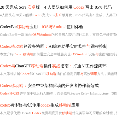
28 天完成 Sora
安卓
版
：
4 人团队如何用
Codex
写出 85% 代码
4人团队在28天内借助
Codex
完成Sora
安卓
版开发，85%代码由AI生成。人类
CodexBar
移动端
应用
：iOS与Android
使用体验
CodexBar是一款面向
iOS与Android
的轻量级AI使用统计工具，支持免登录查看Op
Codex移动端
跨设备协同
：
AI编程助手实时监控
与
远程控制
本文介绍
Codex移动端
如何通过安全中继层实现
iOS/Android
设备
与
桌面端的跨设备协同，支持实时屏
Codex与
ChatGPT
移动端
插件
实战
指南
：
打通AI工作流闭环
本文系统讲解
Codex
和ChatGPT
移动端
插件的稳定启用
与
高效
调用
方法，涵盖环境预检、提示词重构、Base64文件处理、结果校验降
Codex移动端：
安全中继架构驱动的开发者协作新范式
Codex移动端
并非在手机运行AI模型，而是依托Secure Relay Infrastructur
codex
初体验-尝试使用
codex
生成
移动端
应用
本文记录使用OpenAI
Codex
免费额度开发
移动端
优先英语学习应用的全过程，