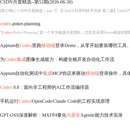
CSDN月度精选--第52期(2026-06-30)
[第52期]｜CSDN月度精选｜aigc ① 【ChatGLM系列技术演进·第二篇】Chat
codex
-poker-planning
“
Codex
-Poker-Planning”是一个专为敏捷开发团队（尤其是采用Scrum框架的团队）设计的数字化扑克计划（Planning Poker）辅助工具，其核
Appium在
Codex
里跑
移动端
登录Demo，从零开始要装哪些工具
为
Codex集成
图像生成能力
：
构建全栈开发自动化工作流
Appium自动化测试中
集成
MCP协议来驱动
移动端
登录操作，具
Codex
8.8
：
面向非工程师的AI工作流编排器
手机运行
Codex
/OpenCode/Claude Code的工程实现原理
GPT-OSS深度解析
：
MXFP4量化
与原生
Agentic能力技术实录