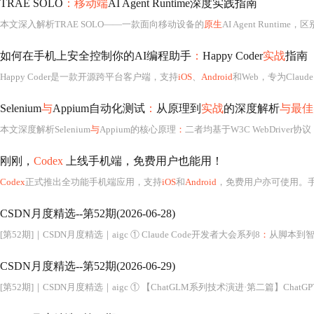
TRAE SOLO
：移动端
AI Agent Runtime深度实践指南
本文深入解析TRAE SOLO——一款面向移动设备的
原生
AI Agent Runtime，区别于IDE类工
如何在手机上安全控制你的AI编程助手
：
Happy Coder
实战
指南
Happy Coder是一款开源跨平台客户端，支持
iOS
、
Android
和Web，专为Claude 
Selenium
与
Appium自动化测试
：
从原理到
实战
的深度解析
与最佳
本文深度解析Selenium
与
Appium的核心原理
：
二者均基于W3C WebDriver协议，Se
刚刚，
Codex
上线手机端，免费用户也能用！
Codex
正式推出全功能手机端应用，支持
iOS
和
Android
，免费用户亦可使用。手机端可实时同步桌面端状态，支持跨线程操作、审查输出、批准命令、切换模型及启动新任务，依赖本地
CSDN月度精选--第52期(2026-06-28)
[第52期]｜CSDN月度精选｜aigc ① Claude Code开发者大会系列8
：
从脚本到智
CSDN月度精选--第52期(2026-06-29)
[第52期]｜CSDN月度精选｜aigc ① 【ChatGLM系列技术演进·第二篇】Chat