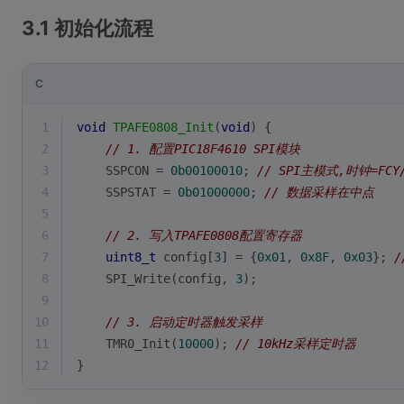
3.1 初始化流程
C
1
void
TPAFE0808_Init
(
void
)
{
2
// 1. 配置PIC18F4610 SPI模块
3
    SSPCON = 
0b00100010
; 
// SPI主模式,时钟=FCY/
4
    SSPSTAT = 
0b01000000
; 
// 数据采样在中点
5
6
// 2. 写入TPAFE0808配置寄存器
7
uint8_t
 config[
3
] = {
0x01
, 
0x8F
, 
0x03
}; 
/
8
    SPI_Write(config, 
3
);
9
10
// 3. 启动定时器触发采样
11
    TMR0_Init(
10000
); 
// 10kHz采样定时器
12
}