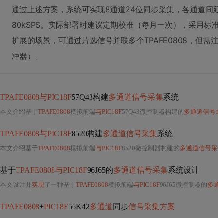
通过上述方案，系统可实现8通道24位同步采集，各通道间延
80kSPS。实际部署时建议定期校准（每月一次），采用
扩展的场景，可通过片选信号并联多个TPAFE0808，但需注
冲器）。
TPAFE0808与PIC18F
57Q43构建
多通道信号采集
系统
本文介绍基于
TPAFE0808
模拟前端
与PIC18F
57Q43微控制器构建的
多通道信号
TPAFE0808与PIC18F
8520构建
多通道信号采集
系统
本文介绍基于
TPAFE0808
模拟前端
与PIC18F
8520微控制器构建的
多通道信号采
基于
TPAFE0808与PIC18F
96J65的
多通道信号采集
系统设计
本文设计并
实现
了一种基于
TPAFE0808
模拟前端
与PIC18F
96J65微控制器的
多
TPAFE0808
+
PIC18F
56K42
多通道
同步
信号采集方案