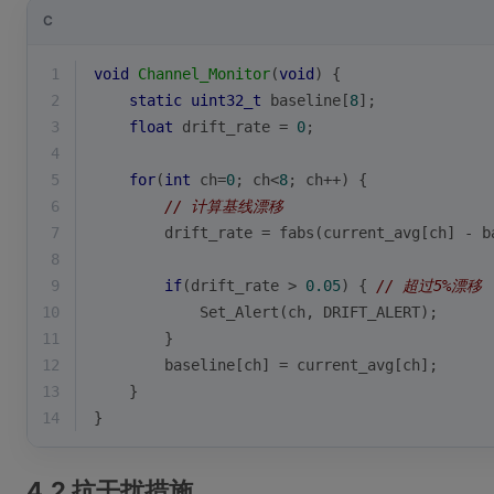
C
1
void
Channel_Monitor
(
void
)
{
2
static
uint32_t
 baseline[
8
];
3
float
 drift_rate = 
0
;
4
5
for
(
int
 ch=
0
; ch<
8
; ch++) {
6
// 计算基线漂移
7
        drift_rate = 
fabs
(current_avg[ch] - b
8
9
if
(drift_rate > 
0.05
) { 
// 超过5%漂移
10
            Set_Alert(ch, DRIFT_ALERT);
11
        }
12
        baseline[ch] = current_avg[ch];
13
    }
14
}
4.2 抗干扰措施