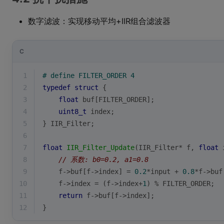
数字滤波：实现移动平均+IIR组合滤波器
C
1
# 
define
 FILTER_ORDER 4
2
typedef
struct
 {
3
float
 buf[FILTER_ORDER];
4
uint8_t
 index;
5
} IIR_Filter;
6
7
float
IIR_Filter_Update
(IIR_Filter* f, 
float
 
8
// 系数: b0=0.2, a1=0.8
9
    f->buf[f->index] = 
0.2
*input + 
0.8
*f->buf
10
    f->index = (f->index+
1
) % FILTER_ORDER;
11
return
 f->buf[f->index];
12
}