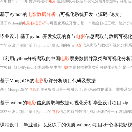
本项目“Python项目源码-春节
电影
信息爬取与数据可视化分析系统源码
+
详细注
基于Python的
电影数据分析
与可视化系统开发（源码
+
论文）
基于Python的
电影数据分析
与可视化系统开发，是一个融合数据工程、统计分析、人机交互与科
毕业设计-基于python开发实现的春节
电影
信息爬取与数据可视
本毕业设计项目“基于Python开发实现的春节
电影
信息爬取与数据可视化分析系统”
《利用python分析爬取的中国
电影
票房数据并聚类和可视化分析
本项目《利用Python分析爬取的中国
电影
票房数据并聚类和可视化分析》是一
基于MongoDB的
电影
影评分析项目代码及数据
基于MongoDB的
电影
影评分析项目是一项融合了现代Web数据采集、非关系型数据库建模、自然语言处理（NLP）
基于python的
电影
信息爬取与数据可视化分析毕业设计项目.zip
本毕业设计项目“基于Python的
电影
信息爬取与数据可视化分析”是一个典型的
课程设计、毕业设计以及练手的优质python小项目-开心麻花影视作