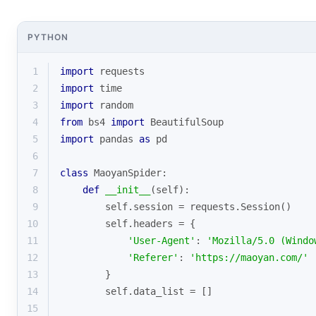
PYTHON
1
import
 requests
2
import
 time
3
import
 random
4
from
 bs4 
import
 BeautifulSoup
5
import
 pandas 
as
 pd
6
7
class
MaoyanSpider
:
8
def
__init__
(
self
):
9
        self.session = requests.Session()
10
        self.headers = {
11
'User-Agent'
: 
'Mozilla/5.0 (Windo
12
'Referer'
: 
'https://maoyan.com/'
13
        }
14
        self.data_list = []
15