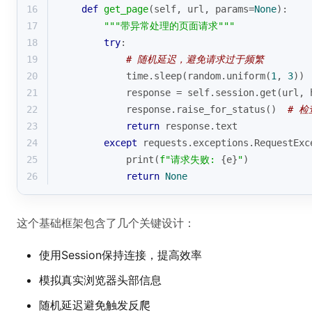
16
def
get_page
(
self, url, params=
None
):
17
"""带异常处理的页面请求"""
18
try
:
19
# 随机延迟，避免请求过于频繁
20
            time.sleep(random.uniform(
1
, 
3
))
21
            response = self.session.get(url, 
22
            response.raise_for_status()  
# 检
23
return
 response.text
24
except
 requests.exceptions.RequestExc
25
print
(
f"请求失败: 
{e}
"
)
26
return
None
这个基础框架包含了几个关键设计：
使用Session保持连接，提高效率
模拟真实浏览器头部信息
随机延迟避免触发反爬