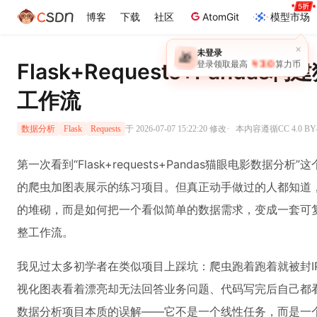
博客
下载
社区
AtomGit
模型市场
×
未登录
🎁
￥30
Flask+Requests+Pand
登录领取最高
算力币
工作流
·
于 2026-07-07 15:22:20 修改
本内容遵循CC 4.0 B
数据分析
Flask
Requests
第一次看到“Flask+requests+Pandas猫眼电影数据
的爬虫加图表展示的练习项目。但真正动手做过的人都知道
的堆砌，而是如何把一个看似简单的数据需求，变成一套可
整工作流。
我见过太多初学者在类似项目上踩坑：爬虫跑着跑着就被封I
视化图表看着漂亮却无法回答业务问题、代码写完后自己都
数据分析项目本质的误解——它不是一个线性任务，而是一