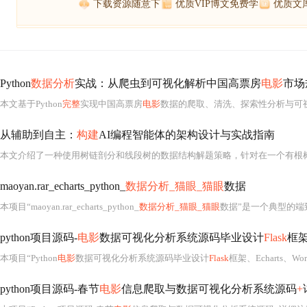
下载资源随意下
优质VIP博文免费学
优质文
Python
数据分析
实战：从爬虫到可视化解析中国高票房
电影
市场
本文基于Python
完整
实现中国高票房
电影
数据的爬取、清洗、探索性分析与可
从辅助到自主：
构建
AI编程智能体的架构设计与实战指南
maoyan.rar_echarts_python_
数据分析_猫眼_猫眼
数据
本项目“maoyan.rar_echarts_python_
数据分析_猫眼_猫眼
数据”是一个典型的端到端数据科学实践案例，
python项目源码-
电影
数据可视化分析系统源码毕业设计
Flask
框架、
本项目“Python
电影
数据可视化分析系统源码毕业设计
Flask
框架、Echarts、WordCloud等技术”是一个典型的全栈式数据驱动Web应用，深度融合了Pyt
python项目源码-春节
电影
信息爬取与数据可视化分析系统源码
+