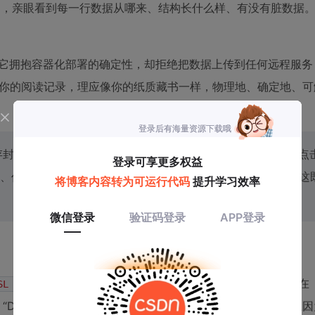
，亲眼看到每一行数据从哪来、结构长什么样、有没有脏数据
实践：它拥抱容器化部署的确定性，却拒绝把数据上传到任何远程服
——你的阅读记录，理应像你的纸质藏书一样，物理地、确定地、
保存封面图片二进制数据（只存 URL），不采集你的搜索行为或点
作者、ISBN、豆瓣 ID、评分、短评、标签、标记时间）。这
，结果在 Windows 上卡在
SL https://get.docker.com | sh
遇到 “Docker Desktop requires Intel chip” 报错，在 Ubunt