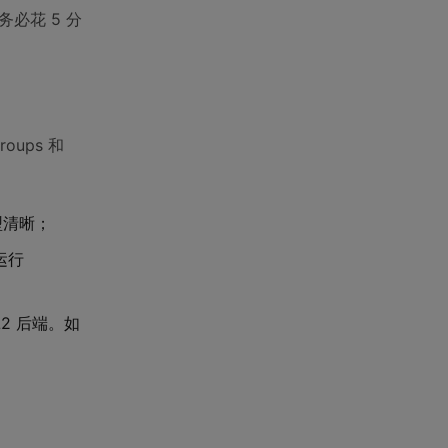
务必花 5 分
roups 和
型清晰；
中运行
L2 后端。如