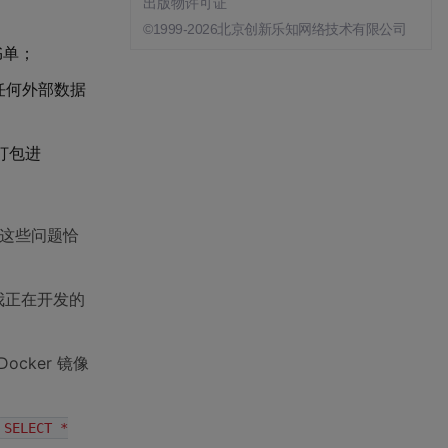
出版物许可证
©1999-2026北京创新乐知网络技术有限公司
书单；
任何外部数据
源打包进
L？这些问题恰
我正在开发的
ocker 镜像
SELECT *