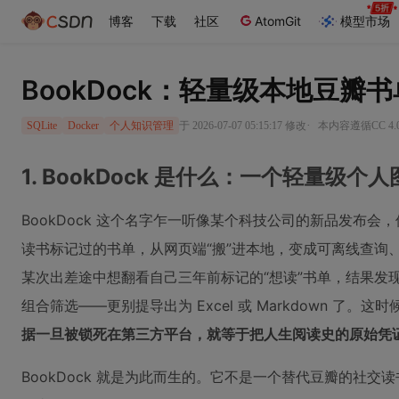
博客
下载
社区
AtomGit
模型市场
BookDock：轻量级本地豆瓣
·
于 2026-07-07 05:15:17 修改
本内容遵循CC 4.
SQLite
Docker
个人知识管理
1. BookDock 是什么：一个轻量级
BookDock 这个名字乍一听像某个科技公司的新品发布
读书标记过的书单，从网页端“搬”进本地，变成可离线查询
某次出差途中想翻看自己三年前标记的“想读”书单，结果发
组合筛选——更别提导出为 Excel 或 Markdown 了。
据一旦被锁死在第三方平台，就等于把人生阅读史的原始凭
BookDock 就是为此而生的。它不是一个替代豆瓣的社