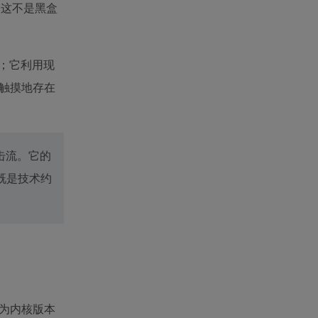
。这不是黑盒
务；它利用现
可触摸地存在
击流。它的
既是技术约
u 上因为内核版本