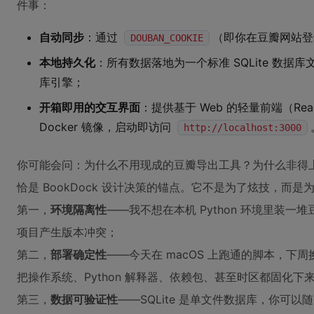
件事：
自动同步
：通过
（即你在豆瓣网站登
DOUBAN_COOKIE
本地持久化
：所有数据落地为一个标准 SQLite 数据库
库引擎；
开箱即用的交互界面
：提供基于 Web 的轻量前端（Reac
Docker 镜像，启动即访问
http://localhost:3000
你可能会问：为什么不用现成的豆瓣导出工具？为什么非得上 Docke
恰是 BookDock 设计决策的锚点。它不是为了炫技，而
第一，
环境隔离性
——我不想在本机 Python 环境里装
项目产生版本冲突；
第二，
部署确定性
——今天在 macOS 上跑通的脚本，下周换到
把操作系统、Python 解释器、依赖包、甚至时区都固化下
第三，
数据可验证性
——SQLite 是单文件数据库，你可以