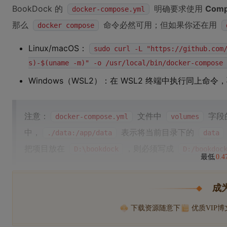
BookDock 的
明确要求使用
Comp
docker-compose.yml
那么
命令必然可用；但如果你还在用
docker compose
Linux/macOS：
sudo curl -L "https://github.com
s)-$(uname -m)" -o /usr/local/bin/docker-compose 
Windows（WSL2）：在 WSL2 终端中执行同上命令，
注意：
文件中
字段
docker-compose.yml
volumes
中，
表示将当前目录下的
./data:/app/data
data
把项目放在
，则必须写成
D:\bookdock
D:/bookdoc
最低
0.
成
下载资源随意下
优质VIP