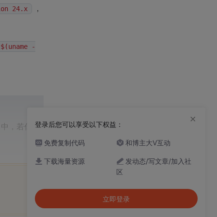
，
ion 24.x
-$(uname -
×
登录后您可以享受以下权益：
ll 中，若你
免费复制代码
和博主大V互动
下载海量资源
发动态/写文章/加入社
区
立即登录