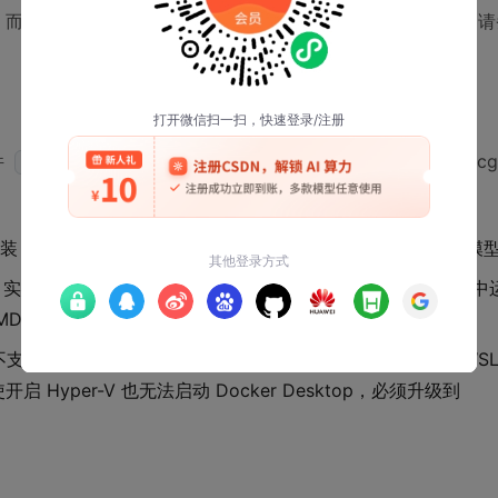
问题，而是你跳过了对底层依赖关系的理解。安装 BookDock 前，请
件
（Docker Daemon）必须直接与 Linux 内核的 cg
dockerd
安装
包，
作为系统服务运行，权限模
docker-ce
dockerd
top 实际是启动一个轻量级 Linux 虚拟机（HyperKit），再在其
 AMD-V）有硬性要求；
支持 WSL2，而 Docker Desktop 2023 年后已强制要求 WS
使开启 Hyper-V 也无法启动 Docker Desktop，必须升级到