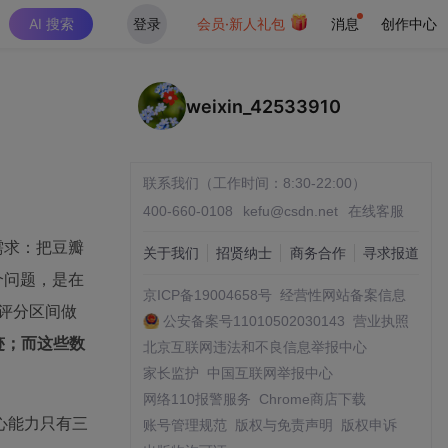
AI 搜索
登录
会员·新人礼包
消息
创作中心
weixin_42533910
联系我们（工作时间：8:30-22:00）
400-660-0108
kefu@csdn.net
在线客服
需求：把豆瓣
关于我们
招贤纳士
商务合作
寻求报道
个问题，是在
京ICP备19004658号
经营性网站备案信息
、评分区间做
公安备案号11010502030143
营业执照
迹；而这些数
北京互联网违法和不良信息举报中心
家长监护
中国互联网举报中心
网络110报警服务
Chrome商店下载
心能力只有三
账号管理规范
版权与免责声明
版权申诉