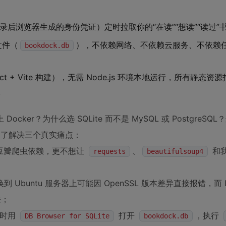
录后浏览器生成的身份凭证）定时拉取你的“在读”“想读”“读过”
文件（
），不依赖网络、不依赖云服务、不依赖
bookdock.db
t + Vite 构建），无需 Node.js 环境本地运行，所有静态资
。
r？为什么选 SQLite 而不是 MySQL 或 PostgreSQ
是为了解决三个真实痛点：
一堆豆瓣爬虫依赖，更不想让
、
和
requests
beautifulsoup4
 Ubuntu 服务器上可能因 OpenSSL 版本差异直接报错，而 D
来；
随时用
打开
，执行
DB Browser for SQLite
bookdock.db